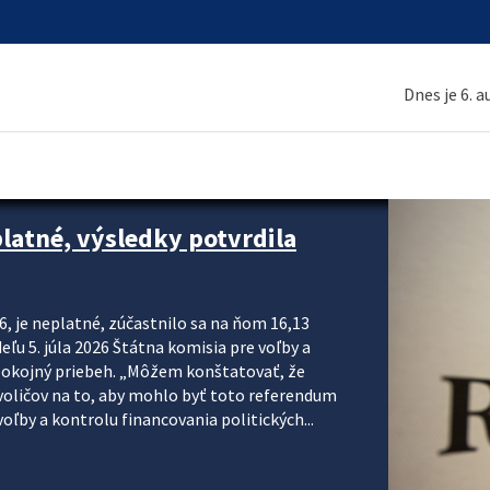
Dnes je 6. 
platné, výsledky potvrdila
6, je neplatné, zúčastnilo sa na ňom 16,13
eľu 5. júla 2026 Štátna komisia pre voľby a
pokojný priebeh. „Môžem konštatovať, že
voličov na to, aby mohlo byť toto referendum
ľby a kontrolu financovania politických...