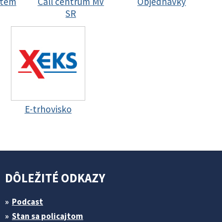
stem
Call centrum MV
Objednávky
SR
E-trhovisko
DÔLEŽITÉ ODKAZY
Podcast
Stan sa policajtom