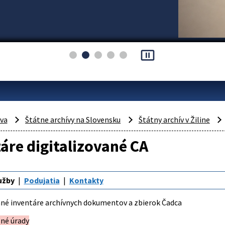
pause_presentation
áva
Štátne archívy na Slovensku
Štátny archív v Žiline
áre digitalizované CA
užby
Podujatia
Kontakty
ané inventáre archívnych dokumentov a zbierok Čadca
sné úrady