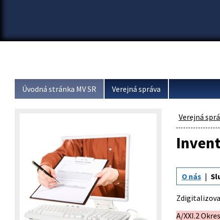
Úvodná stránka MV SR
Verejná správa
Verejná spr
Invent
O nás
Sl
Zdigitalizov
A/XXI.2 Okre