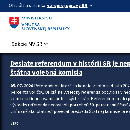
Preskocit na hlavný obsah
arrow_drop_down
verejnej správy SR
Oficiálna stránka
Sekcie MV SR
keyboard_arrow_down
Zastavit automatický posun upútavok
Desiate referendum v histórii SR je ne
štátna volebná komisia
05. 07. 2026
Referendum, ktoré sa konalo v sobotu 4. júla 202
percenta voličov. Oficiálne výsledky referenda potvrdila v ned
kontrolu financovania politických strán. Referendum malo 
výsledky referenda nedosiahli potrebnú 50-percentnú účasť 
vnímané ako platné,“ povedal predseda Štátnej komisie pre vo
Viac