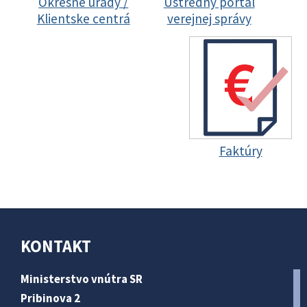
Okresné úrady /
Ústredný portál
Klientske centrá
verejnej správy
Faktúry
KONTAKT
Ministerstvo vnútra SR
Pribinova 2