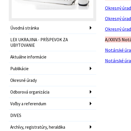
Okresný úrad 
Okresný úrad
Úvodná stránka
Okresný úrad
A/XXIV.5 Not
LEX UKRAJINA - PRÍSPEVOK ZA
UBYTOVANIE
Notárské úra
Aktuálne informácie
Notárské úra
Publikácie
Okresné úrady
Odborová organizácia
Voľby a referendum
DIVES
Archívy, registratúry, heraldika