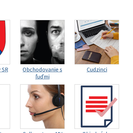
y SR
Obchodovanie s
Cudzinci
ľuďmi