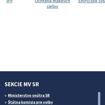
IPP
Ochrana mäkkých
Entry/Exit Sy
cieľov
SEKCIE MV SR
Ministerstvo vnútra SR
Štátna komisia pre volby