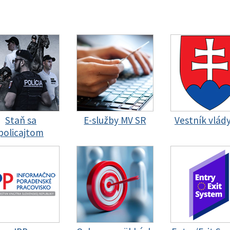
Staň sa
E-služby MV SR
Vestník vlád
policajtom