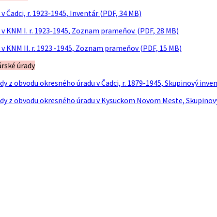
v Čadci, r. 1923-1945, Inventár (PDF, 34 MB)
 v KNM I. r. 1923-1945, Zoznam prameňov. (PDF, 28 MB)
 v KNM II. r. 1923 -1945, Zoznam prameňov (PDF, 15 MB)
árské úrady
dy z obvodu okresného úradu v Čadci, r. 1879-1945, Skupinový inve
dy z obvodu okresného úradu v Kysuckom Novom Meste, Skupinový