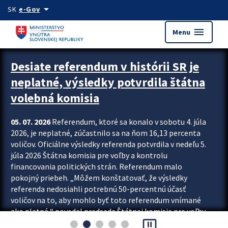
Preskocit na hlavný obsah
arrow_drop_down
SK
e-Gov
menu
Menu
Zastavit automatický posun upútavok
Desiate referendum v histórii SR je
neplatné, výsledky potvrdila štátna
volebná komisia
05. 07. 2026
Referendum, ktoré sa konalo v sobotu 4. júla
2026, je neplatné, zúčastnilo sa na ňom 16,13 percenta
voličov. Oficiálne výsledky referenda potvrdila v nedeľu 5.
júla 2026 Štátna komisia pre voľby a kontrolu
financovania politických strán. Referendum malo
pokojný priebeh. „Môžem konštatovať, že výsledky
referenda nedosiahli potrebnú 50-percentnú účasť
voličov na to, aby mohlo byť toto referendum vnímané
ako platné,“ povedal predseda Štátnej komisie pre voľby
pause_presentation
a kontrolu financovania politických...