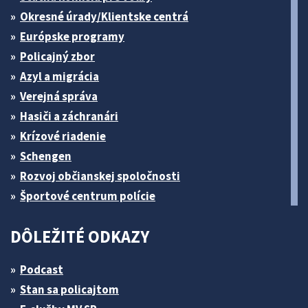
Okresné úrady/Klientske centrá
Európske programy
Policajný zbor
Azyl a migrácia
Verejná správa
Hasiči a záchranári
Krízové riadenie
Schengen
Rozvoj občianskej spoločnosti
Športové centrum polície
DÔLEŽITÉ ODKAZY
Podcast
Stan sa policajtom