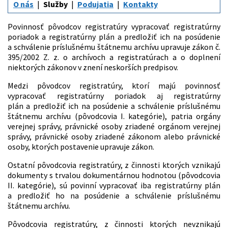
O nás
Služby
Podujatia
Kontakty
Povinnosť pôvodcov registratúry vypracovať registratúrny
poriadok a registratúrny plán a predložiť ich na posúdenie
a schválenie príslušnému štátnemu archívu upravuje zákon č.
395/2002 Z. z. o archívoch a registratúrach a o doplnení
niektorých zákonov v znení neskorších predpisov.
Medzi pôvodcov registratúry, ktorí majú povinnosť
vypracovať registratúrny poriadok aj registratúrny
plán a predložiť ich na posúdenie a schválenie príslušnému
štátnemu archívu (pôvodcovia I. kategórie), patria orgány
verejnej správy, právnické osoby zriadené orgánom verejnej
správy, právnické osoby zriadené zákonom alebo právnické
osoby, ktorých postavenie upravuje zákon.
Ostatní pôvodcovia registratúry, z činnosti ktorých vznikajú
dokumenty s trvalou dokumentárnou hodnotou (pôvodcovia
II. kategórie), sú povinní vypracovať iba registratúrny plán
a predložiť ho na posúdenie a schválenie príslušnému
štátnemu archívu.
Pôvodcovia registratúry, z činnosti ktorých nevznikajú