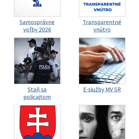
Samosprávne
Transparentné
voľby 2026
vnútro
Staň sa
E-služby MV SR
policajtom