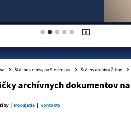
pause_presentation
áva
Štátne archívy na Slovensku
Štátny archív v Žiline
ičky archívnych dokumentov na
užby
Podujatia
Kontakty