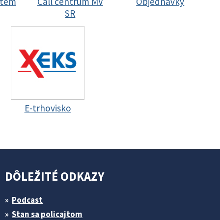
stem
Call centrum MV
Objednávky
SR
E-trhovisko
DÔLEŽITÉ ODKAZY
Podcast
Stan sa policajtom