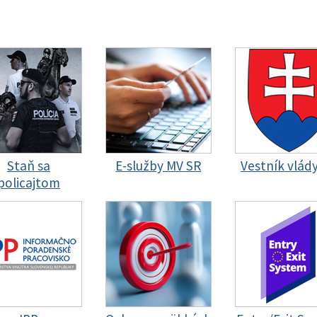
Staň sa
E-služby MV SR
Vestník vlád
policajtom