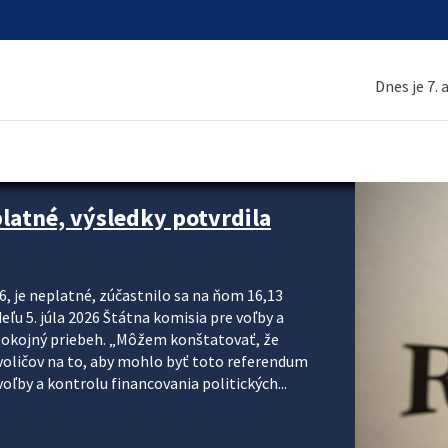
Dnes je 7.
platné, výsledky potvrdila
6, je neplatné, zúčastnilo sa na ňom 16,13
eľu 5. júla 2026 Štátna komisia pre voľby a
pokojný priebeh. „Môžem konštatovať, že
voličov na to, aby mohlo byť toto referendum
ľby a kontrolu financovania politických...