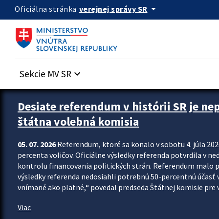
Preskocit na hlavný obsah
arrow_drop_down
verejnej správy SR
Oficiálna stránka
Sekcie MV SR
keyboard_arrow_down
Zastavit automatický posun upútavok
Desiate referendum v histórii SR je ne
štátna volebná komisia
05. 07. 2026
Referendum, ktoré sa konalo v sobotu 4. júla 202
percenta voličov. Oficiálne výsledky referenda potvrdila v ned
kontrolu financovania politických strán. Referendum malo 
výsledky referenda nedosiahli potrebnú 50-percentnú účasť 
vnímané ako platné,“ povedal predseda Štátnej komisie pre vo
Viac