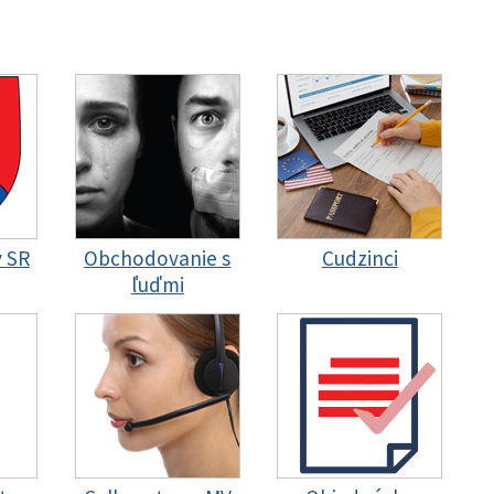
y SR
Obchodovanie s
Cudzinci
ľuďmi