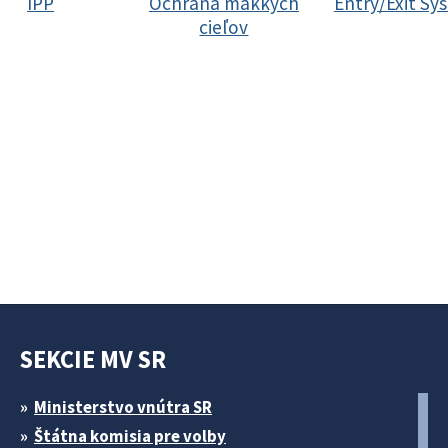
IPP
Ochrana mäkkých
Entry/Exit Sy
cieľov
SEKCIE MV SR
Ministerstvo vnútra SR
Štátna komisia pre volby