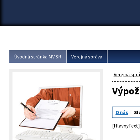
Úvodná stránka MV SR
Verejná správa
Verejná spr
Výpož
O nás
Sl
[HlavnyText]