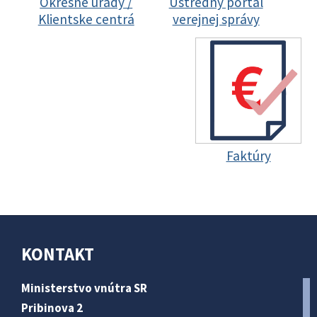
Okresné úrady /
Ústredný portál
Klientske centrá
verejnej správy
Faktúry
KONTAKT
Ministerstvo vnútra SR
Pribinova 2