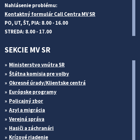
Nahlásenie problému:
Kontaktný formulár Call Centra MV SR
PO, UT, ŠT, PIA: 8.00 - 16.00
STREDA: 8.00 - 17.00
SEKCIE MV SR
Ministerstvo vnútra SR
Štátna komisia pre volby
Okresné úrady/Klientske centrá
Európske programy
Policajný zbor
Azyl a migrácia
Verejná správa
Hasiči a záchranári
Krízové riadenie