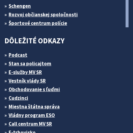
Schengen
Rozvoj občianskej spoločnosti
Športové centrum polície
DÔLEŽITÉ ODKAZY
Podcast
Stan sa policajtom
E-služby MV SR
Vestník vlády SR
Obchodovanie s ľuďmi
Cudzinci
Miestna štátna správa
Vládny program ESO
Call centrum MV SR
E-trhovisko