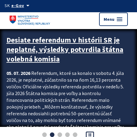
Preskocit na hlavný obsah
arrow_drop_down
SK
e-Gov
menu
Menu
Zastavit automatický posun upútavok
Desiate referendum v histórii SR je
neplatné, výsledky potvrdila štátna
volebná komisia
05. 07. 2026
Referendum, ktoré sa konalo v sobotu 4. júla
2026, je neplatné, zúčastnilo sa na ňom 16,13 percenta
voličov. Oficiálne výsledky referenda potvrdila v nedeľu 5.
júla 2026 Štátna komisia pre voľby a kontrolu
financovania politických strán. Referendum malo
pokojný priebeh. „Môžem konštatovať, že výsledky
referenda nedosiahli potrebnú 50-percentnú účasť
voličov na to, aby mohlo byť toto referendum vnímané
ako platné,“ povedal predseda Štátnej komisie pre voľby
pause_presentation
a kontrolu financovania politických...