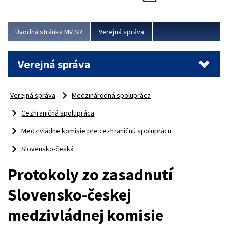
Viac
Úvodná stránka MV SR
Verejná správa
Verejná správa
Verejná správa
Medzinárodná spolupráca
Cezhraničná spolupráca
Medzivládne komisie pre cezhraničnú spoluprácu
Slovensko-česká
Protokoly zo zasadnutí
Slovensko-českej
medzivládnej komisie