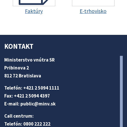
Faktúry
E-trhovisko
KONTAKT
Ministerstvo vnútra SR
Pribinova 2
812 72 Bratislava
Telefón: +421 2 5094 1111
Fax: +421 2 5094 4397
E-mail:
public@minv
.sk
Call centrum:
Telefón: 0800 222 222