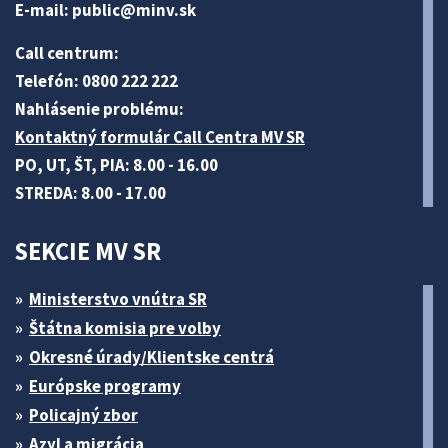
E-mail:
public@minv
.sk
Call centrum:
Telefón: 0800 222 222
Nahlásenie problému:
Kontaktný formulár Call Centra MV SR
PO, UT, ŠT, PIA: 8.00 - 16.00
STREDA: 8.00 - 17.00
SEKCIE MV SR
Ministerstvo vnútra SR
Štátna komisia pre volby
Okresné úrady/Klientske centrá
Európske programy
Policajný zbor
Azyl a migrácia