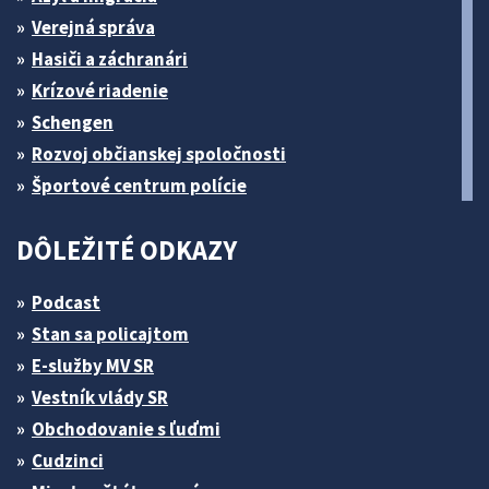
Verejná správa
Hasiči a záchranári
Krízové riadenie
Schengen
Rozvoj občianskej spoločnosti
Športové centrum polície
DÔLEŽITÉ ODKAZY
Podcast
Stan sa policajtom
E-služby MV SR
Vestník vlády SR
Obchodovanie s ľuďmi
Cudzinci