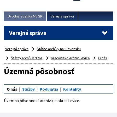
Viac
Úvodná stránka MV SR
Verejná správa
Verejná správa
Verejná správa
Štátne archívy na Slovensku
Štátny archív v Nitre
pracovisko Archív Levice
O nás
Územná pôsobnosť
O nás
Služby
Podujatia
Kontakty
Územná pôsobnosť archívu je okres Levice.