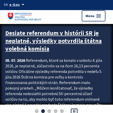
Preskocit na hlavný obsah
arrow_drop_down
SK
e-Gov
menu
Menu
Zastavit automatický posun upútavok
Desiate referendum v histórii SR je
neplatné, výsledky potvrdila štátna
volebná komisia
05. 07. 2026
Referendum, ktoré sa konalo v sobotu 4. júla
2026, je neplatné, zúčastnilo sa na ňom 16,13 percenta
voličov. Oficiálne výsledky referenda potvrdila v nedeľu 5.
júla 2026 Štátna komisia pre voľby a kontrolu
financovania politických strán. Referendum malo
pokojný priebeh. „Môžem konštatovať, že výsledky
referenda nedosiahli potrebnú 50-percentnú účasť
voličov na to, aby mohlo byť toto referendum vnímané
ako platné,“ povedal predseda Štátnej komisie pre voľby
pause_presentation
a kontrolu financovania politických...