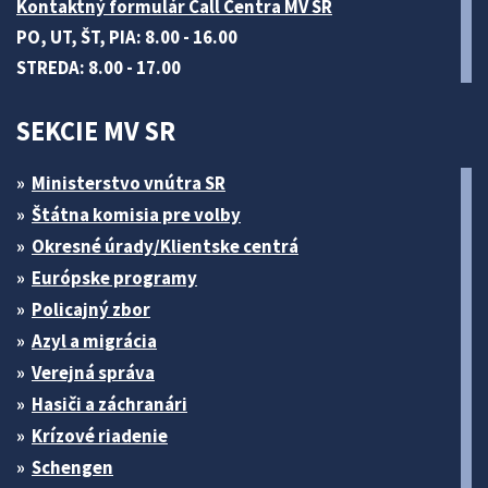
Kontaktný formulár Call Centra MV SR
PO, UT, ŠT, PIA: 8.00 - 16.00
STREDA: 8.00 - 17.00
SEKCIE MV SR
Ministerstvo vnútra SR
Štátna komisia pre volby
Okresné úrady/Klientske centrá
Európske programy
Policajný zbor
Azyl a migrácia
Verejná správa
Hasiči a záchranári
Krízové riadenie
Schengen