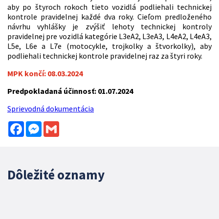
aby po štyroch rokoch tieto vozidlá podliehali technickej
kontrole pravidelnej každé dva roky. Cieľom predloženého
návrhu vyhlášky je zvýšiť lehoty technickej kontroly
pravidelnej pre vozidlá kategórie L3eA2, L3eA3, L4eA2, L4eA3,
L5e, L6e a L7e (motocykle, trojkolky a štvorkolky), aby
podliehali technickej kontrole pravidelnej raz za štyri roky.
MPK končí: 08.03.2024
Predpokladaná účinnosť: 01.07.2024
Sprievodná dokumentácia
Facebook
Messenger
Gmail
Dôležité oznamy