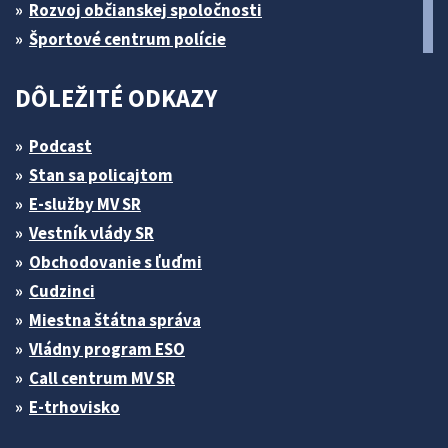
Rozvoj občianskej spoločnosti
Športové centrum polície
DÔLEŽITÉ ODKAZY
Podcast
Stan sa policajtom
E-služby MV SR
Vestník vlády SR
Obchodovanie s ľuďmi
Cudzinci
Miestna štátna správa
Vládny program ESO
Call centrum MV SR
E-trhovisko