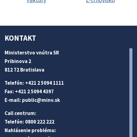
Faktúry
E-trhovisko
KONTAKT
Ministerstvo vnútra SR
Pribinova 2
812 72 Bratislava
Telefón: +421 2 5094 1111
Fax: +421 2 5094 4397
E-mail:
public@minv
.sk
Call centrum:
Telefón: 0800 222 222
Nahlásenie problému: