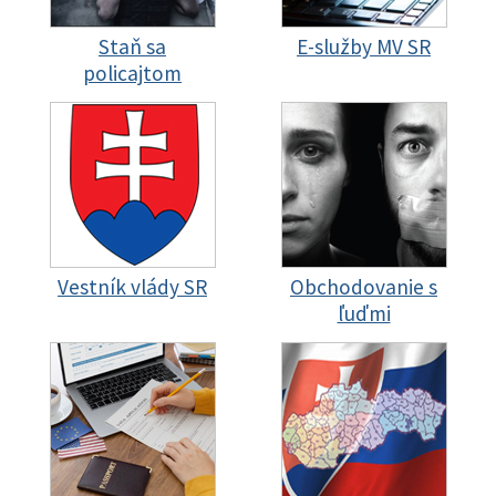
Staň sa
E-služby MV SR
policajtom
Vestník vlády SR
Obchodovanie s
ľuďmi