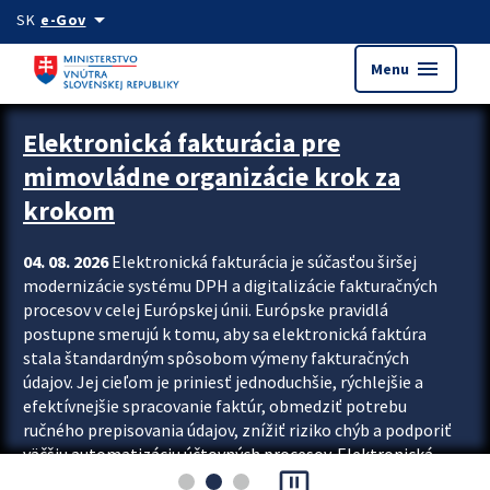
Preskocit na hlavný obsah
arrow_drop_down
SK
e-Gov
menu
Menu
Zastavit automatický posun upútavok
Elektronická fakturácia pre
mimovládne organizácie krok za
krokom
04. 08. 2026
Elektronická fakturácia je súčasťou širšej
modernizácie systému DPH a digitalizácie fakturačných
procesov v celej Európskej únii. Európske pravidlá
postupne smerujú k tomu, aby sa elektronická faktúra
stala štandardným spôsobom výmeny fakturačných
údajov. Jej cieľom je priniesť jednoduchšie, rýchlejšie a
efektívnejšie spracovanie faktúr, obmedziť potrebu
ručného prepisovania údajov, znížiť riziko chýb a podporiť
väčšiu automatizáciu účtovných procesov. Elektronická
pause_presentation
fakturácia preto nepredstavuje...