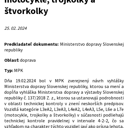
štvorkolky
25. 02. 2024
Predkladateľ dokumentu:
Ministerstvo dopravy Slovenskej
republiky
Oblasť:
doprava
Typ:
MPK
Dňa 19.02.2024 bol v MPK zverejnený návrh vyhlášky
Ministerstva dopravy Slovenskej republiky, ktorou sa mení a
dopĺňa vyhláška Ministerstva dopravy a výstavby Slovenskej
republiky č. 137/2018 Z. z., ktorou sa ustanovujú podrobnosti
v oblasti technickej kontroly v znení neskorších predpisov.
Vozidlá kategórie L3eA2, L3eA3, L4eA2, L4eA3, L5e, L6e a L7e
(motocykle, trojkolky a štvorkolky) v súčasnosti podliehajú
technickej kontrole pravidelnej v intervale 4-2-2, čo sa
vzhľadom na charakter týchto vozidiel javí ako prísna lehota,