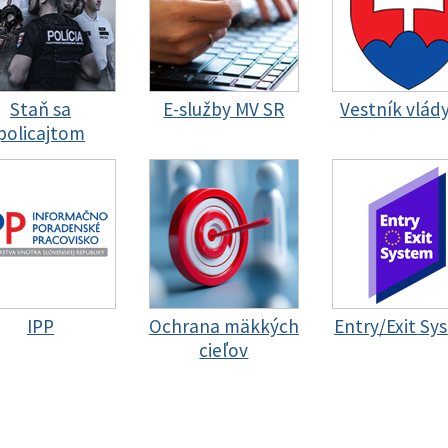
Staň sa
E-služby MV SR
Vestník vlád
policajtom
IPP
Ochrana mäkkých
Entry/Exit Sy
cieľov