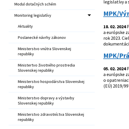
legislatívy 
Modul dotačných schém
MPK/Výro
Monitoring legislatívy
Aktuality
18. 02. 2024
P
a európske zá
Poslanecké návrhy zákonov
rok 2023. Cie
dokumentác
Ministerstvo vnútra Slovenskej
MPK/Prá
republiky
Ministertvo životného prostredia
05. 02. 2024
P
Slovenskej republiky
a európske z
o opatreniac
Ministerstvo hospodárstva Slovenskej
(EÚ) 2019/99
republiky
Ministerstvo dopravy a výstavby
Slovenskej republiky
Ministerstvo zdravotníctva Slovenskej
republiky