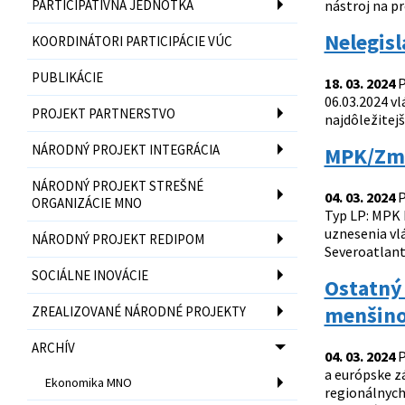
PARTICIPATÍVNA JEDNOTKA
nástroj na p
Nelegisl
KOORDINÁTORI PARTICIPÁCIE VÚC
PUBLIKÁCIE
18. 03. 2024
P
06.03.2024 vl
PROJEKT PARTNERSTVO
najdôležitej
NÁRODNÝ PROJEKT INTEGRÁCIA
MPK/Zme
NÁRODNÝ PROJEKT STREŠNÉ
04. 03. 2024
P
ORGANIZÁCIE MNO
Typ LP: MPK D
uznesenia vlá
NÁRODNÝ PROJEKT REDIPOM
Severoatlant
SOCIÁLNE INOVÁCIE
Ostatný 
menšino
ZREALIZOVANÉ NÁRODNÉ PROJEKTY
ARCHÍV
04. 03. 2024
P
a európske zá
Ekonomika MNO
regionálnych