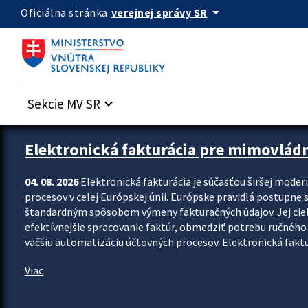
Preskocit na hlavný obsah
arrow_drop_down
verejnej správy SR
Oficiálna stránka
Sekcie MV SR
keyboard_arrow_down
Zastavit automatický posun upútavok
Elektronická fakturácia pre mimovlád
04. 08. 2026
Elektronická fakturácia je súčasťou širšej moder
procesov v celej Európskej únii. Európske pravidlá postupne 
štandardným spôsobom výmeny fakturačných údajov. Jej cieľom
efektívnejšie spracovanie faktúr, obmedziť potrebu ručného p
väčšiu automatizáciu účtovných procesov. Elektronická faktu
Viac