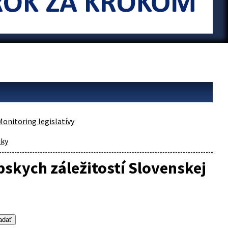
Monitoring legislatívy
iky
pskych záležitostí Slovenskej