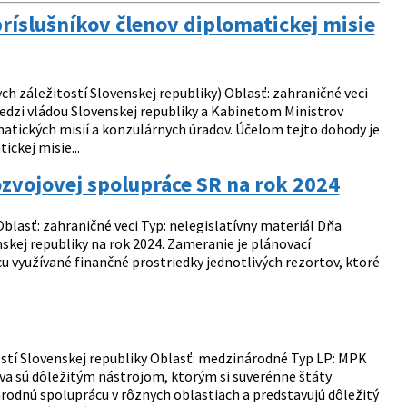
íslušníkov členov diplomatickej misie
h záležitostí Slovenskej republiky) Oblasť: zahraničné veci
edzi vládou Slovenskej republiky a Kabinetom Ministrov
matických misií a konzulárnych úradov. Účelom tejto dohody je
ckej misie...
ozvojovej spolupráce SR na rok 2024
blasť: zahraničné veci Typ: nelegislatívny materiál Dňa
kej republiky na rok 2024. Zameranie je plánovací
yužívané finančné prostriedky jednotlivých rezortov, ktoré
ostí Slovenskej republiky Oblasť: medzinárodné Typ LP: MPK
 sú dôležitým nástrojom, ktorým si suverénne štáty
odnú spoluprácu v rôznych oblastiach a predstavujú dôležitý