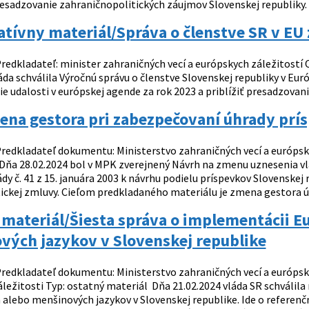
resadzovanie zahraničnopolitických záujmov Slovenskej republiky. 
atívny materiál/Správa o členstve SR v EU
redkladateľ: minister zahraničných vecí a európskych záležitostí O
áda schválila Výročnú správu o členstve Slovenskej republiky v Európs
šie udalosti v európskej agende za rok 2023 a priblížiť presadzova
na gestora pri zabezpečovaní úhrady prís
redkladateľ dokumentu: Ministerstvo zahraničných vecí a európsky
ňa 28.02.2024 bol v MPK zverejnený Návrh na zmenu uznesenia vlády
dy č. 41 z 15. januára 2003 k návrhu podielu príspevkov Slovenske
ickej zmluvy. Cieľom predkladaného materiálu je zmena gestora úlo
materiál/Šiesta správa o implementácii E
vých jazykov v Slovenskej republike
redkladateľ dokumentu: Ministerstvo zahraničných vecí a európsky
ležitosti Typ: ostatný materiál Dňa 21.02.2024 vláda SR schválila
 alebo menšinových jazykov v Slovenskej republike. Ide o referen