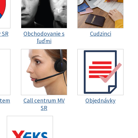
y SR
Obchodovanie s
Cudzinci
ľuďmi
stem
Call centrum MV
Objednávky
SR