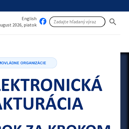
English
search
 august 2026, piatok