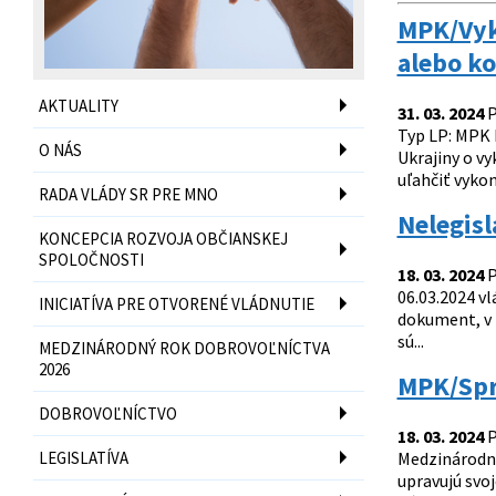
MPK/Vyko
alebo ko
AKTUALITY
31. 03. 2024
P
Typ LP: MPK 
O NÁS
Ukrajiny o v
uľahčiť vykon
RADA VLÁDY SR PRE MNO
Nelegisl
KONCEPCIA ROZVOJA OBČIANSKEJ
SPOLOČNOSTI
18. 03. 2024
P
06.03.2024 vl
INICIATÍVA PRE OTVORENÉ VLÁDNUTIE
dokument, v k
sú...
MEDZINÁRODNÝ ROK DOBROVOĽNÍCTVA
2026
MPK/Spr
DOBROVOĽNÍCTVO
18. 03. 2024
P
LEGISLATÍVA
Medzinárodné
upravujú svo