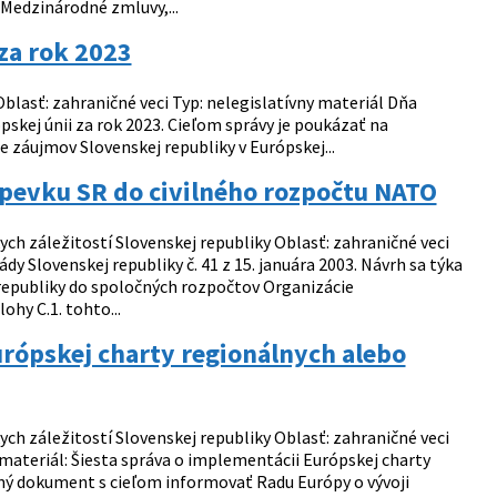
Medzinárodné zmluvy,...
 za rok 2023
blasť: zahraničné veci Typ: nelegislatívny materiál Dňa
kej únii za rok 2023. Cieľom správy je poukázať na
nie záujmov Slovenskej republiky v Európskej...
pevku SR do civilného rozpočtu NATO
ch záležitostí Slovenskej republiky Oblasť: zahraničné veci
 Slovenskej republiky č. 41 z 15. januára 2003. Návrh sa týka
j republiky do spoločných rozpočtov Organizácie
hy C.1. tohto...
urópskej charty regionálnych alebo
ch záležitostí Slovenskej republiky Oblasť: zahraničné veci
 materiál: Šiesta správa o implementácii Európskej charty
čný dokument s cieľom informovať Radu Európy o vývoji