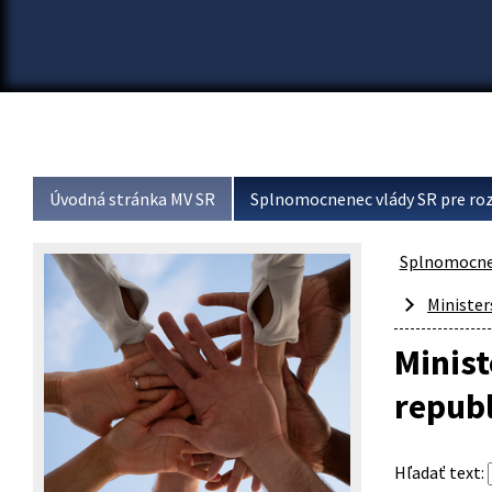
Úvodná stránka MV SR
Splnomocnenec vlády SR pre roz
Splnomocnen
Minister
Minist
repub
Hľadať text
: