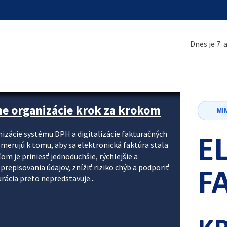
Dnes je 7.
ne organizácie krok za krokom
nizácie systému DPH a digitalizácie fakturačných
smerujú k tomu, aby sa elektronická faktúra stala
 je priniesť jednoduchšie, rýchlejšie a
repisovania údajov, znížiť riziko chýb a podporiť
rácia preto nepredstavuje...