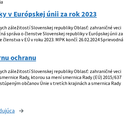
ia
y v Európskej únii za rok 2023
ch záležitostí Slovenskej republiky Oblasť: zahraničné veci
á správa o členstve Slovenskej republiky v Európskej únii za
e členstva v EÚ v roku 2023. MPK končí: 26.02.2024 Sprievodná
rnu ochranu
ch záležitostí Slovenskej republiky Oblasť: zahraničné veci
 smernice Rady, ktorou sa mení smernica Rady (EÚ) 2015/637
astúpeným občanov Únie v tretích krajinách a smernica Rady
dujúca
stránka