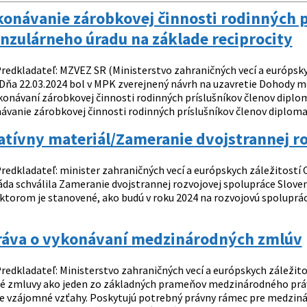
návanie zárobkovej činnosti rodinných pr
nzulárneho úradu na základe reciprocity
redkladateľ: MZVEZ SR (Ministerstvo zahraničných vecí a európskyc
Dňa 22.03.2024 bol v MPK zverejnený návrh na uzavretie Dohody m
ykonávaní zárobkovej činnosti rodinných príslušníkov členov diplo
ávanie zárobkovej činnosti rodinných príslušníkov členov diplomati
atívny materiál/Zameranie dvojstrannej r
redkladateľ: minister zahraničných vecí a európskych záležitostí O
áda schválila Zameranie dvojstrannej rozvojovej spolupráce Slovens
torom je stanovené, ako budú v roku 2024 na rozvojovú spoluprácu v
áva o vykonávaní medzinárodných zmlúv
redkladateľ: Ministerstvo zahraničných vecí a európskych záležit
 zmluvy ako jeden zo základných prameňov medzinárodného práva
je vzájomné vzťahy. Poskytujú potrebný právny rámec pre medzinár