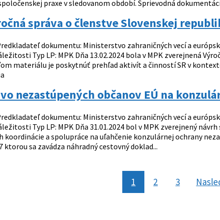
a spoločenskej praxe v sledovanom období. Sprievodná dokumentác
čná správa o členstve Slovenskej republik
redkladateľ dokumentu: Ministerstvo zahraničných vecí a európsky
ležitosti Typ LP: MPK Dňa 13.02.2024 bola v MPK zverejnená Výročn
ľom materiálu je poskytnúť prehľad aktivít a činností SR v kontext
ia
vo nezastúpených občanov EÚ na konzulá
redkladateľ dokumentu: Ministerstvo zahraničných vecí a európsky
áležitosti Typ LP: MPK Dňa 31.01.2024 bol v MPK zverejnený návrh
h koordinácie a spolupráce na uľahčenie konzulárnej ochrany nez
7 ktorou sa zavádza náhradný cestovný doklad...
1
2
3
Nasle