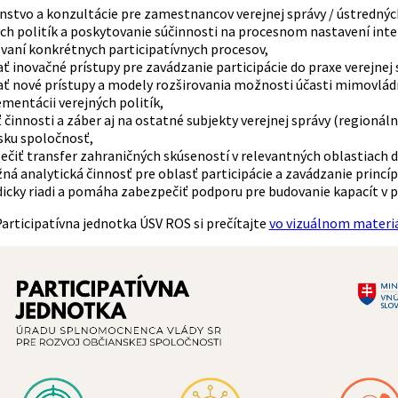
stvo a konzultácie pre zamestnancov verejnej správy / ústredných
ch politík a poskytovanie súčinnosti na procesnom nastavení inter
vaní konkrétnych participatívnych procesov,
ť inovačné prístupy pre zavádzanie participácie do praxe verejnej 
ať nové prístupy a modely rozširovania možnosti účasti mimovlád
mentácii verejných politík,
ť činnosti a záber aj na ostatné subjekty verejnej správy (regi
sku spoločnosť,
čiť transfer zahraničných skúseností v relevantných oblastiach do
ná analytická činnosť pre oblasť participácie a zavádzanie princí
cky riadi a pomáha zabezpečiť podporu pre budovanie kapacít v pr
articipatívna jednotka ÚSV ROS si prečítajte
vo vizuálnom materiál