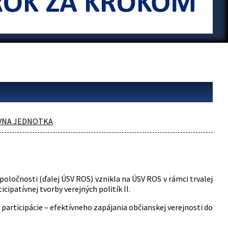
ÍVNA JEDNOTKA
oločnosti (ďalej ÚSV ROS) vznikla na ÚSV ROS v rámci trvalej
ipatívnej tvorby verejných politík II.
participácie – efektívneho zapájania občianskej verejnosti do