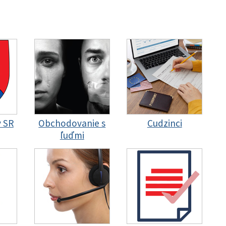
y SR
Obchodovanie s
Cudzinci
ľuďmi