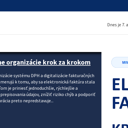
Dnes je 7.
ne organizácie krok za krokom
nizácie systému DPH a digitalizácie fakturačných
smerujú k tomu, aby sa elektronická faktúra stala
 je priniesť jednoduchšie, rýchlejšie a
repisovania údajov, znížiť riziko chýb a podporiť
rácia preto nepredstavuje...