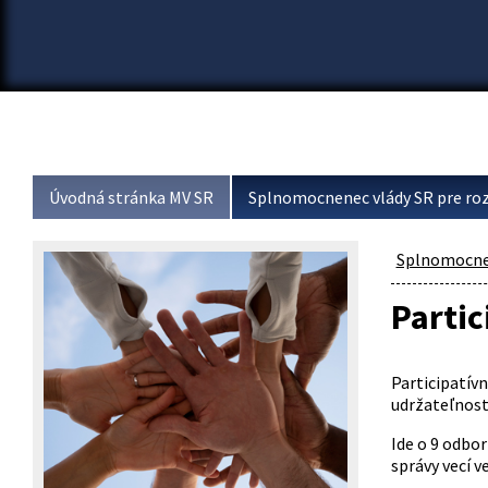
Úvodná stránka MV SR
Splnomocnenec vlády SR pre roz
Splnomocnen
Partic
Participatív
udržateľnosti
Ide o 9 odbor
správy vecí ve