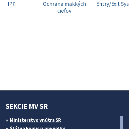
IPP
Ochrana mäkkých
Entry/Exit Sy
cieľov
SEKCIE MV SR
Ministerstvo vnútra SR
Štátna komisia pre volby