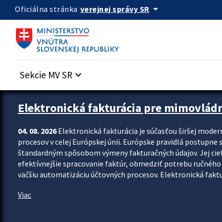
Preskocit na hlavný obsah
arrow_drop_down
verejnej správy SR
Oficiálna stránka
Sekcie MV SR
keyboard_arrow_down
Zastavit automatický posun upútavok
Elektronická fakturácia pre mimovlád
04. 08. 2026
Elektronická fakturácia je súčasťou širšej moder
procesov v celej Európskej únii. Európske pravidlá postupne 
štandardným spôsobom výmeny fakturačných údajov. Jej cieľom
efektívnejšie spracovanie faktúr, obmedziť potrebu ručného p
väčšiu automatizáciu účtovných procesov. Elektronická faktu
Viac