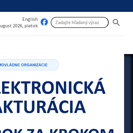
English
search
 august 2026, piatok