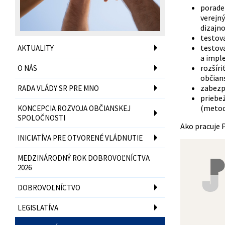
poraden
verejný
dizajno
testova
testov
AKTUALITY
a imple
rozšíri
O NÁS
občian
zabezpe
RADA VLÁDY SR PRE MNO
priebež
(metodi
KONCEPCIA ROZVOJA OBČIANSKEJ
SPOLOČNOSTI
Ako pracuje P
INICIATÍVA PRE OTVORENÉ VLÁDNUTIE
MEDZINÁRODNÝ ROK DOBROVOĽNÍCTVA
2026
DOBROVOĽNÍCTVO
LEGISLATÍVA