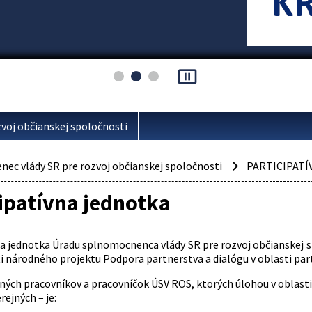
pause_presentation
voj občianskej spoločnosti
ec vlády SR pre rozvoj občianskej spoločnosti
PARTICIPAT
ipatívna jednotka
na jednotka Úradu splnomocnenca vlády SR pre rozvoj občianskej sp
 národného projektu Podpora partnerstva a dialógu v oblasti partic
ných pracovníkov a pracovníčok ÚSV ROS, ktorých úlohou v oblasti 
rejných – je: