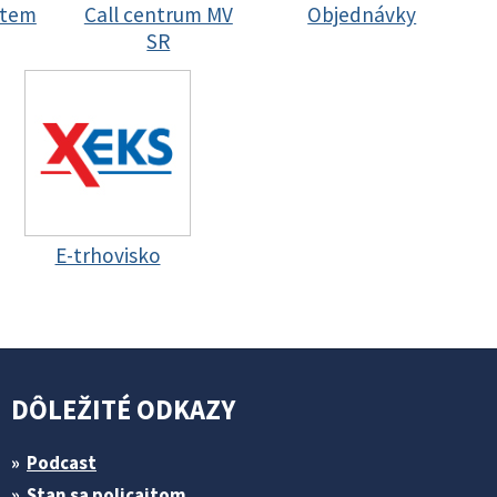
stem
Call centrum MV
Objednávky
SR
E-trhovisko
DÔLEŽITÉ ODKAZY
Podcast
Stan sa policajtom