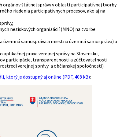
 orgánov štátnej správy v oblasti participatívnej tvorby
ného riadenia participatívnych procesov, ako aj na
správy,
nych neziskových organizácií (MNO) na tvorbe
onálna územná samospráva a miestna územná samospráva) a
 aplikačnej praxe verejnej správy na Slovensku,
pov participácie, transparentnosti a zúčtovateľnosti
ostredí verejnej správy a občianskej spoločnosti).
i, ktorý je dostupný aj online (PDF, 408 kB)
: