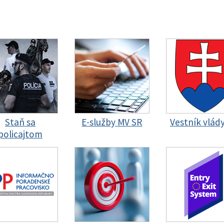
Staň sa
E-služby MV SR
Vestník vlád
policajtom