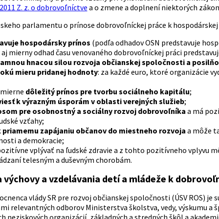
2011 Z. z. o dobrovoľníctve
a o zmene a doplnení niektorých zákon
skeho parlamentu o prínose dobrovoľníckej práce k hospodárskej a
avuje hospodársky prínos
(podľa odhadov OSN predstavuje hospod
aj mierny odhad času venovaného dobrovoľníckej práci predstavuje
namnou hnacou silou rozvoja občianskej spoločnosti a posilňo
okú mieru pridanej hodnoty
: za každé euro, ktoré organizácie vy
smierne
dôležitý prínos pre tvorbu sociálneho kapitálu
;
iesť k výrazným úsporám v oblasti verejných služieb
;
osom pre osobnostný a sociálny rozvoj dobrovoľníka
a má pozi
udské vzťahy;
k priamemu zapájaniu občanov do miestneho rozvoja
a môže ta
nosti a demokracie;
ozitívne vplývať na ľudské zdravie a z tohto pozitívneho vplyvu 
ádzaní telesným a duševným chorobám.
 výchovy a vzdelávania detí a mládeže k dobrovoľ
cnenca vlády SR pre rozvoj občianskej spoločnosti (ÚSV ROS) je 
mi relevantných odborov Ministerstva školstva, vedy, výskumu a š
 neziskových organizácií, základných a stredných škôl a akademi