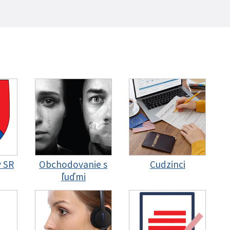
y SR
Obchodovanie s
Cudzinci
ľuďmi