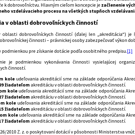
že k dobrovoľníctvu. Hlavným cieľom koncepcie je
začlenenie výc
neho vzdelávacieho procesu na všetkých stupňoch vzdelávani
ia v oblasti dobrovoľníckych činností
v oblasti dobrovoľníckych činností (ďalej len „akreditácia“) je
dobrovoľníckej činnosti – právnickej osoby zabezpečovať výkon dob
je podmienkou pre získanie dotácie podľa osobitného predpisu.
[1]
 nie je podmienkou vykonávania činnosti vysielajúcej organiz
ych činností.
m kole
udeľovania akreditácií sme na základe odporúčania Akredi
89
žiadateľom
akreditáciu v oblasti dobrovoľníckych činností.
hom kole
udeľovania akreditácií sme na základe odporúčania Akred
27
žiadateľom
akreditáciu v oblasti dobrovoľníckych činností.
om kole
udeľovania akreditácií sme na základe odporúčania Akred
15 žiadateľom
akreditáciu v oblasti dobrovoľníckych činností.
tom kole
udeľovania akreditácií sme na základe odporúčania Akred
17 žiadateľom
akreditáciu v oblasti dobrovoľníckych činností.
26/2010 Z. z. o poskytovaní dotácií v pôsobnosti Ministerstva vnút