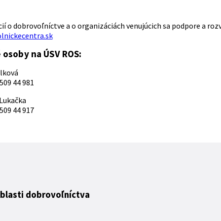
ií o dobrovoľníctve a o organizáciách venujúcich sa podpore a roz
lnickecentra.sk
 osoby na ÚSV ROS:
ilková
 509 44 981
 Lukačka
 509 44 917
oblasti dobrovoľníctva