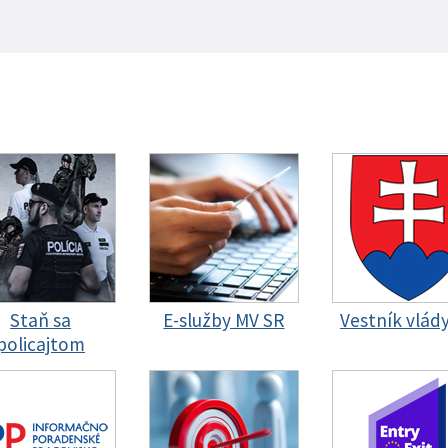
Staň sa
E-služby MV SR
Vestník vlád
policajtom