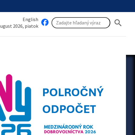
English
search
 august 2026, piatok