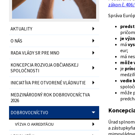
zákon č. 406/
Správa Európ
predst
AKTUALITY
pričom 
je výz
O NÁS
má
vys
eur;
RADA VLÁDY SR PRE MNO
má ne
môže v
KONCEPCIA ROZVOJA OBČIANSKEJ
je
prín
SPOLOČNOSTI
medziľ
vedie 
INICIATÍVA PRE OTVORENÉ VLÁDNUTIE
spoloč
môže p
MEDZINÁRODNÝ ROK DOBROVOĽNÍCTVA
predch
2026
Koncepcia
DOBROVOĽNÍCTVO
Úrad splnomo
VÝZVA O AKREDITÁCIU
a zástupkyňa
mimovládnych