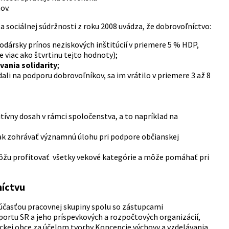
ov.
 sociálnej súdržnosti z roku 2008 uvádza, že dobrovoľníctvo:
ársky prínos neziskových inštitúcií v priemere 5 % HDP,
 viac ako štvrtinu tejto hodnoty);
vania solidarity
;
dali na podporu dobrovoľníkov, sa im vrátilo v priemere 3 až 8
tívny dosah v rámci spoločenstva, a to napríklad na
k zohrávať významnú úlohu pri podpore občianskej
môžu profitovať všetky vekové kategórie a môže pomáhať pri
níctvu
súčasťou pracovnej skupiny spolu so zástupcami
portu SR a jeho príspevkových a rozpočtových organizácií,
ckej obce za účelom tvorby Koncepcie výchovy a vzdelávania