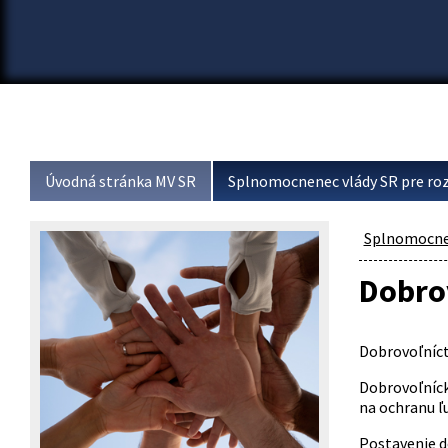
Úvodná stránka MV SR
Splnomocnenec vlády SR pre roz
Splnomocnen
Dobro
Dobrovoľníct
Dobrovoľníck
na ochranu ľu
Postavenie d