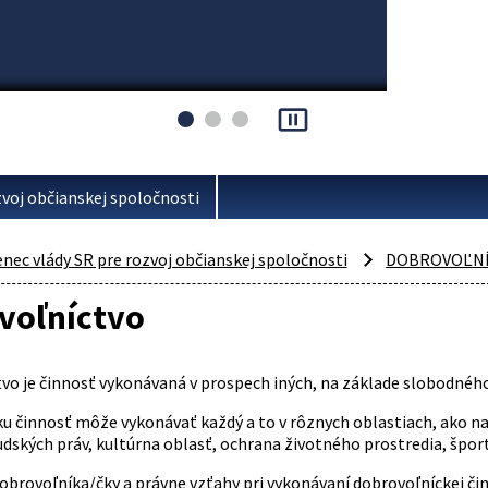
pause_presentation
voj občianskej spoločnosti
ec vlády SR pre rozvoj občianskej spoločnosti
DOBROVOĽN
voľníctvo
vo je činnosť vykonávaná v prospech iných, na základe slobodnéh
u činnosť môže vykonávať každý a to v rôznych oblastiach, ako nap
dských práv, kultúrna oblasť, ochrana životného prostredia, šport
obrovoľníka/čky a právne vzťahy pri vykonávaní dobrovoľníckej či