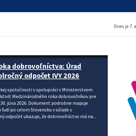
Dnes je 7.
ne organizácie krok za krokom
nizácie systému DPH a digitalizácie fakturačných
smerujú k tomu, aby sa elektronická faktúra stala
 je priniesť jednoduchšie, rýchlejšie a
repisovania údajov, znížiť riziko chýb a podporiť
rácia preto nepredstavuje...