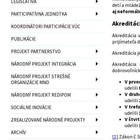
LEGISLATÍVA
detí a mláde
aj neformál
PARTICIPATÍVNA JEDNOTKA
Akreditác
KOORDINÁTORI PARTICIPÁCIE VÚC
Akreditácia 
PUBLIKÁCIE
prijímateľa 
PROJEKT PARTNERSTVO
Akreditácia 
NÁRODNÝ PROJEKT INTEGRÁCIA
Akreditácia
dobrovoľníck
NÁRODNÝ PROJEKT STREŠNÉ
V prvo
ORGANIZÁCIE MNO
udelili
V dru
NÁRODNÝ PROJEKT REDIPOM
udelili
V treť
SOCIÁLNE INOVÁCIE
udelili
V štvr
ZREALIZOVANÉ NÁRODNÉ PROJEKTY
udelili
ARCHÍV
[1]
Zákon č. 5