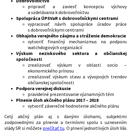
Dobrovoľníctvo
pripraviť a zaviesť koncepciu výchovy
a vzdelávania k dobrovoľníctvu
Spolupráca ÚPSVaR s dobrovoľníckymi centrami
vypracovať návrh spolupráce úradov práce
s dobrovoľníckymi centrami
Obhajoba verejného záujmu a stráženie demokracie
vytvoriť finančný mechanizmus na podporu
watchdogových organizácií
Výskum neziskového sektora a občianskej
spoločnosti
zrealizovať výskum v oblasti socio –
ekonomického prínosu
zrealizovať výskum stavu a vývojových trendov
občianskej spoločnosti
Podpora verejnej diskusie
pravidelné prezentovanie významných tém
Plnenie úloh akčného plánu 2017 – 2018
vytvoriť záverečné hodnotenie akčného plánu
Celý akčný plán aj s danými úlohami, subjektmi
zodpovednými za plnenie a termínmi spolu s uznesením
vlády SR si môžete
prečítať tu
. O plnení jednotlivých úloh Vás