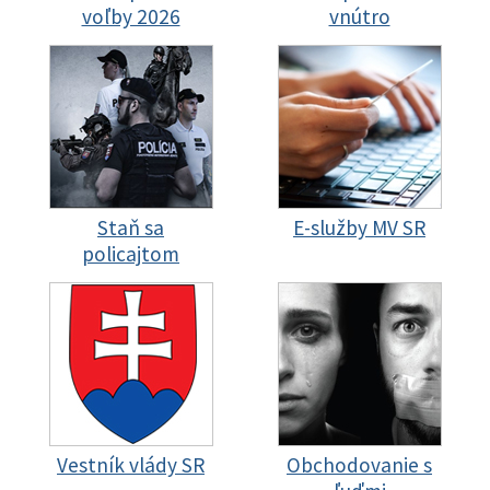
voľby 2026
vnútro
Staň sa
E-služby MV SR
policajtom
Vestník vlády SR
Obchodovanie s