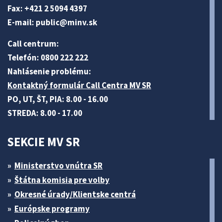
Fax: +421 2 5094 4397
E-mail:
public@minv
.sk
Call centrum:
Telefón: 0800 222 222
Nahlásenie problému:
Kontaktný formulár Call Centra MV SR
PO, UT, ŠT, PIA: 8.00 - 16.00
STREDA: 8.00 - 17.00
SEKCIE MV SR
Ministerstvo vnútra SR
Štátna komisia pre volby
Okresné úrady/Klientske centrá
Európske programy