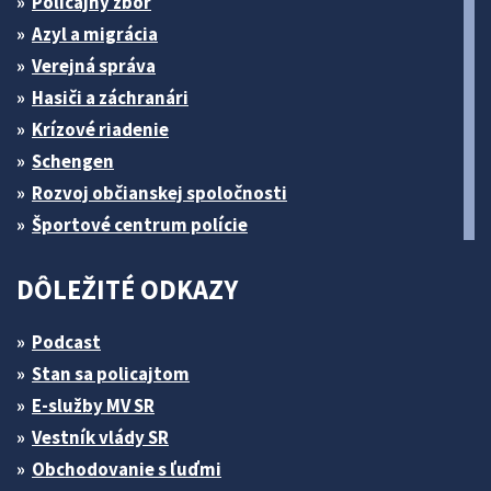
Policajný zbor
Azyl a migrácia
Verejná správa
Hasiči a záchranári
Krízové riadenie
Schengen
Rozvoj občianskej spoločnosti
Športové centrum polície
DÔLEŽITÉ ODKAZY
Podcast
Stan sa policajtom
E-služby MV SR
Vestník vlády SR
Obchodovanie s ľuďmi