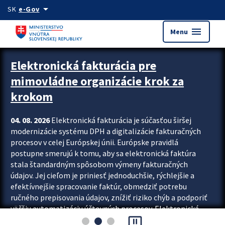
Preskocit na hlavný obsah
arrow_drop_down
SK
e-Gov
menu
Menu
Zastavit automatický posun upútavok
Elektronická fakturácia pre
mimovládne organizácie krok za
krokom
04. 08. 2026
Elektronická fakturácia je súčasťou širšej
modernizácie systému DPH a digitalizácie fakturačných
procesov v celej Európskej únii. Európske pravidlá
postupne smerujú k tomu, aby sa elektronická faktúra
stala štandardným spôsobom výmeny fakturačných
údajov. Jej cieľom je priniesť jednoduchšie, rýchlejšie a
efektívnejšie spracovanie faktúr, obmedziť potrebu
ručného prepisovania údajov, znížiť riziko chýb a podporiť
väčšiu automatizáciu účtovných procesov. Elektronická
pause_presentation
fakturácia preto nepredstavuje...