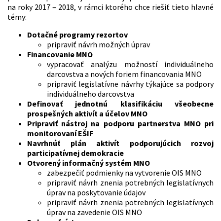
na roky 2017 – 2018, v rámci ktorého chce riešiť tieto hlavné
témy:
Dotačné programy rezortov
pripraviť návrh možných úprav
Financovanie MNO
vypracovať analýzu možností individuálneho
darcovstva a nových foriem financovania MNO
pripraviť legislatívne návrhy týkajúce sa podpory
individuálneho darcovstva
Definovať jednotnú klasifikáciu všeobecne
prospešných aktivít a účelov MNO
Pripraviť nástroj na podporu partnerstva MNO pri
monitorovaní EŠIF
Navrhnúť plán aktivít podporujúcich rozvoj
participatívnej demokracie
Otvorený informačný systém MNO
zabezpečiť podmienky na vytvorenie OIS MNO
pripraviť návrh znenia potrebných legislatívnych
úprav na poskytovanie údajov
pripraviť návrh znenia potrebných legislatívnych
úprav na zavedenie OIS MNO