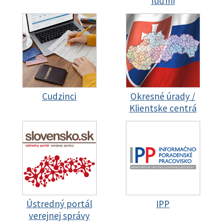
ľuďmi
Cudzinci
Okresné úrady /
Klientske centrá
Ústredný portál
IPP
verejnej správy