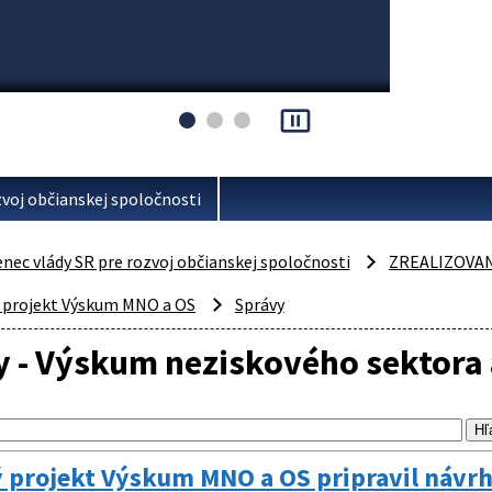
pause_presentation
voj občianskej spoločnosti
ec vlády SR pre rozvoj občianskej spoločnosti
ZREALIZOVA
 projekt Výskum MNO a OS
Správy
 - Výskum neziskového sektora 
projekt Výskum MNO a OS pripravil návrh 