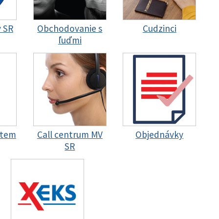
y SR
Obchodovanie s
Cudzinci
ľuďmi
stem
Call centrum MV
Objednávky
SR