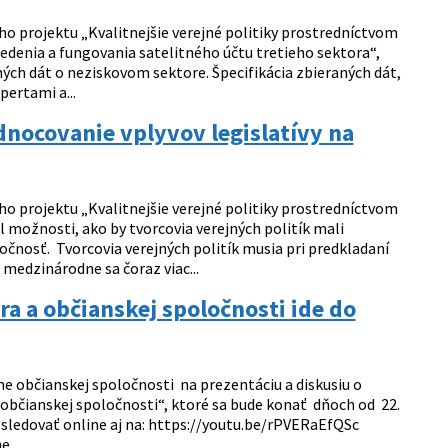
o projektu „Kvalitnejšie verejné politiky prostredníctvom
vedenia a fungovania satelitného účtu tretieho sektora“,
ch dát o neziskovom sektore. Špecifikácia zbieraných dát,
pertami a...
nocovanie vplyvov legislatívy na
o projektu „Kvalitnejšie verejné politiky prostredníctvom
 možnosti, ako by tvorcovia verejných politík mali
čnosť. Tvorcovia verejných politík musia pri predkladaní
medzinárodne sa čoraz viac...
 a občianskej spoločnosti ide do
e občianskej spoločnosti na prezentáciu a diskusiu o
bčianskej spoločnosti“, ktoré sa bude konať dňoch od 22.
ť sledovať online aj na: https://youtu.be/rPVERaEfQSc
...