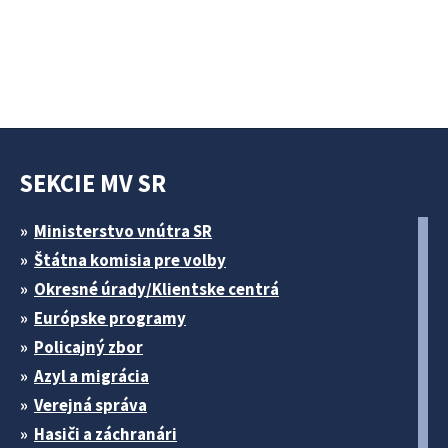
SEKCIE MV SR
Ministerstvo vnútra SR
Štátna komisia pre volby
Okresné úrady/Klientske centrá
Európske programy
Policajný zbor
Azyl a migrácia
Verejná správa
Hasiči a záchranári