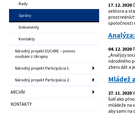
Rady
17. 12. 2020
D
sektora a sta
Správy
prostredníct
spoločnosti 
Dokumenty
Analýza
Kontakty
04. 12. 2020
P
Národný projekt EUCARE – pomoc
„Analýzy soc
osobám z Ukrajiny
národného pr
zberu dát a 
Národný projekt Participácia 1
Mládež a
Národný projekt Participácia 2
ARCHÍV
27. 11. 2020
V
ľudí ako pln
KONTAKTY
mládeže na st
aby sami na o