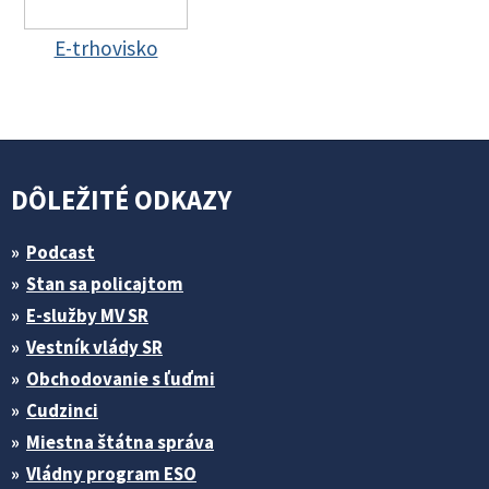
E-trhovisko
DÔLEŽITÉ ODKAZY
Podcast
Stan sa policajtom
E-služby MV SR
Vestník vlády SR
Obchodovanie s ľuďmi
Cudzinci
Miestna štátna správa
Vládny program ESO