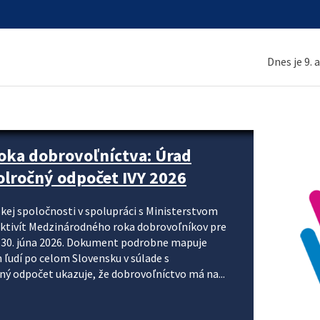
Dnes je 9. 
ne organizácie krok za krokom
nizácie systému DPH a digitalizácie fakturačných
smerujú k tomu, aby sa elektronická faktúra stala
 je priniesť jednoduchšie, rýchlejšie a
repisovania údajov, znížiť riziko chýb a podporiť
rácia preto nepredstavuje...