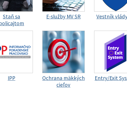
Staň sa
E-služby MV SR
Vestník vlád
policajtom
IPP
Ochrana mäkkých
Entry/Exit Sy
cieľov