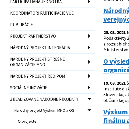
PARTICIPATÍVNA JEDNOTKA
Národný
KOORDINÁTORI PARTICIPÁCIE VÚC
verejnýc
PUBLIKÁCIE
25. 03. 2021
N
PROJEKT PARTNERSTVO
Podaktivity 2
z rozsiahleh
NÁRODNÝ PROJEKT INTEGRÁCIA
Ministerstvo 
NÁRODNÝ PROJEKT STREŠNÉ
O výsle
ORGANIZÁCIE MNO
organizá
NÁRODNÝ PROJEKT REDIPOM
19. 03. 2021
S
SOCIÁLNE INOVÁCIE
Institute di
Slovensku, a
ZREALIZOVANÉ NÁRODNÉ PROJEKTY
občianskej s
Výskum 
Národný projekt Výskum MNO a OS
finálnu 
O projekte