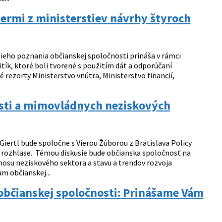
ermi z ministerstiev návrhy štyroch
šieho poznania občianskej spoločnosti prináša v rámci
tík, ktoré boli tvorené s použitím dát a odporúčaní
rezorty Ministerstvo vnútra, Ministerstvo financií,
sti a mimovládnych neziskových
iertl bude spoločne s Vierou Žúborou z Bratislava Policy
m rozhlase. Témou diskusie bude občianska spoločnosť na
nosu neziskového sektora a stavu a trendov rozvoja
m občianskej...
bčianskej spoločnosti: Prinášame Vám