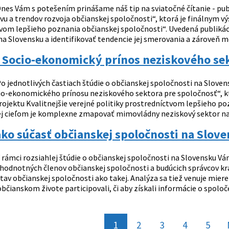
nes Vám s potešením prinášame náš tip na sviatočné čítanie - pu
vu a trendov rozvoja občianskej spoločnosti“, ktorá je finálnym v
vom lepšieho poznania občianskej spoločnosti“. Uvedená publikác
na Slovensku a identifikovať tendencie jej smerovania a zároveň m
: Socio-ekonomický prínos neziskového se
o jednotlivých častiach štúdie o občianskej spoločnosti na Slove
io-ekonomického prínosu neziskového sektora pre spoločnosť“, kt
ojektu Kvalitnejšie verejné politiky prostredníctvom lepšieho po
jej cieľom je komplexne zmapovať mimovládny neziskový sektor na S
ko súčasť občianskej spoločnosti na Slov
 rámci rozsiahlej štúdie o občianskej spoločnosti na Slovensku V
ohodnotných členov občianskej spoločnosti a budúcich správcov kra
av občianskej spoločnosti ako takej. Analýza sa tiež venuje miere
bčianskom živote participovali, či aby získali informácie o spoloč
1
2
3
4
5