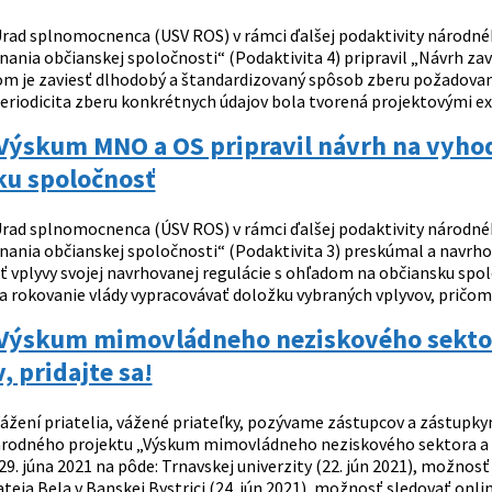
rad splnomocnenca (USV ROS) v rámci ďalšej podaktivity národnéh
nania občianskej spoločnosti“ (Podaktivita 4) pripravil „Návrh za
om je zaviesť dlhodobý a štandardizovaný spôsob zberu požadovaný
periodicita zberu konkrétnych údajov bola tvorená projektovými ex
Výskum MNO a OS pripravil návrh na vyhod
ku spoločnosť
rad splnomocnenca (ÚSV ROS) v rámci ďalšej podaktivity národnéh
nania občianskej spoločnosti“ (Podaktivita 3) preskúmal a navrhol
 vplyvy svojej navrhovanej regulácie s ohľadom na občiansku spolo
a rokovanie vlády vypracovávať doložku vybraných vplyvov, pričom 
 Výskum mimovládneho neziskového sektora
, pridajte sa!
ážení priatelia, vážené priateľky, pozývame zástupcov a zástupkyn
rodného projektu „Výskum mimovládneho neziskového sektora a o
29. júna 2021 na pôde: Trnavskej univerzity (22. jún 2021), možnos
teja Bela v Banskej Bystrici (24. jún 2021), možnosť sledovať online