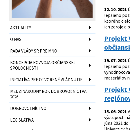
12. 10. 2021
Ú
lepšieho poz
ktorého cieľ
ich zdroje a 
AKTUALITY
Projekt 
O NÁS
občians
RADA VLÁDY SR PRE MNO
19. 07. 2021
Ú
KONCEPCIA ROZVOJA OBČIANSKEJ
lepšieho poz
SPOLOČNOSTI
vyhodnocovať
materiálov n
INICIATÍVA PRE OTVORENÉ VLÁDNUTIE
Projekt
MEDZINÁRODNÝ ROK DOBROVOĽNÍCTVA
regiónov
2026
DOBROVOĽNÍCTVO
15. 06. 2021
V
výstupoch ná
LEGISLATÍVA
júna 2021 do 
Univerzity Ma