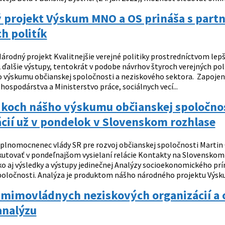
 projekt Výskum MNO a OS prináša s partn
h politík
árodný projekt Kvalitnejšie verejné politiky prostredníctvom lep
 ďalšie výstupy, tentokrát v podobe návrhov štyroch verejných poli
o výskumu občianskej spoločnosti a neziskového sektora. Zapojené 
hospodárstva a Ministerstvo práce, sociálnych vecí...
dkoch nášho výskumu občianskej spoločno
cií už v pondelok v Slovenskom rozhlase
plnomocnenec vlády SR pre rozvoj občianskej spoločnosti Martin G
skutovať v pondeľnajšom vysielaní relácie Kontakty na Slovensko
ko aj výsledky a výstupy jedinečnej Analýzy socioekonomického prí
poločnosti. Analýza je produktom nášho národného projektu Výsku
mimovládnych neziskových organizácií a o
analýzu