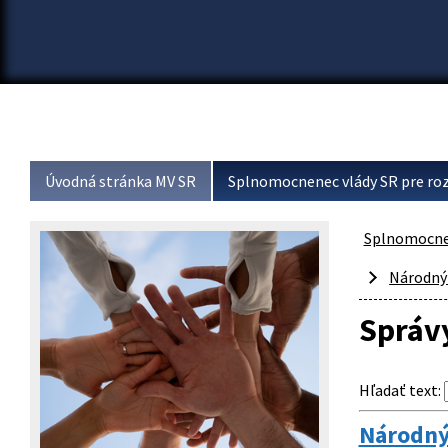
Úvodná stránka MV SR
Splnomocnenec vlády SR pre roz
Splnomocnen
Národný
Správy
Hľadať text
:
Národný 