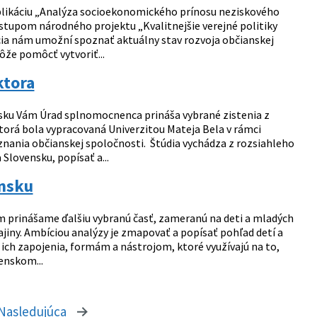
blikáciu „Analýza socioekonomického prínosu neziskového
ýstupom národného projektu „Kvalitnejšie verejné politiky
ia nám umožní spoznať aktuálny stav rozvoja občianskej
ôže pomôcť vytvoriť...
ktora
nsku Vám Úrad splnomocnenca prináša vybrané zistenia z
orá bola vypracovaná Univerzitou Mateja Bela v rámci
znania občianskej spoločnosti. Štúdia vychádza z rozsiahleho
lovensku, popísať a...
ensku
ám prinášame ďalšiu vybranú časť, zameranú na deti a mladých
jiny. Ambíciou analýzy je zmapovať a popísať pohľad detí a
 ich zapojenia, formám a nástrojom, ktoré využívajú na to,
enskom...
Nasledujúca
stránka