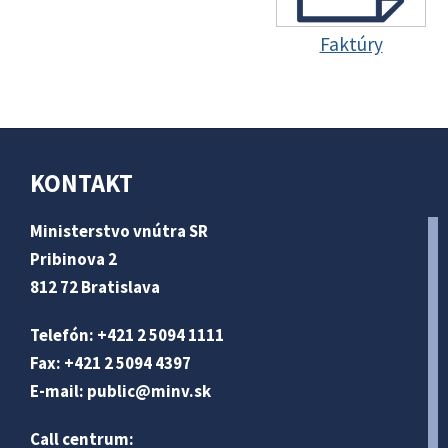
Faktúry
KONTAKT
Ministerstvo vnútra SR
Pribinova 2
812 72 Bratislava
Telefón: +421 2 5094 1111
Fax: +421 2 5094 4397
E-mail:
public@minv
.sk
Call centrum: