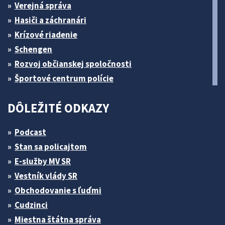
Verejná správa
Hasiči a záchranári
Krízové riadenie
Schengen
Rozvoj občianskej spoločnosti
Športové centrum polície
DÔLEŽITÉ ODKAZY
Podcast
Stan sa policajtom
E-služby MV SR
Vestník vlády SR
Obchodovanie s ľuďmi
Cudzinci
Miestna štátna správa