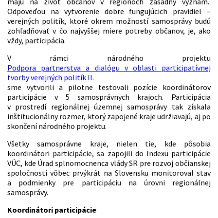
majú na život občanov v regiónoch zásadný význam.
Odpoveďou na vytvorenie dobre fungujúcich pravidiel –
verejných politík, ktoré okrem možností samosprávy budú
zohľadňovať v čo najvyššej miere potreby občanov, je, ako
vždy, participácia.
V rámci národného projektu
Podpora partnerstva a dialógu v oblasti participatívnej
tvorby verejných politík II.
sme vytvorili a pilotne testovali pozície koordinátorov
participácie v 5 samosprávnych krajoch. Participácia
v prostredí regionálnej územnej samosprávy tak získala
inštitucionálny rozmer, ktorý zapojené kraje udržiavajú, aj po
skončení národného projektu.
Všetky samosprávne kraje, nielen tie, kde pôsobia
koordinátori participácie, sa zapojili do Indexu participácie
VÚC, kde Úrad splnomocnenca vlády SR pre rozvoj občianskej
spoločnosti vôbec prvýkrát na Slovensku monitoroval stav
a podmienky pre participáciu na úrovni regionálnej
samosprávy.
Koordinátori participácie