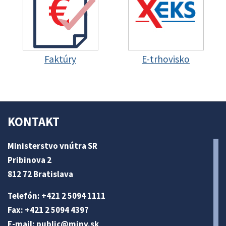
Faktúry
E-trhovisko
KONTAKT
Ministerstvo vnútra SR
Pribinova 2
812 72 Bratislava
Telefón: +421 2 5094 1111
Fax: +421 2 5094 4397
E-mail:
public@minv
.sk