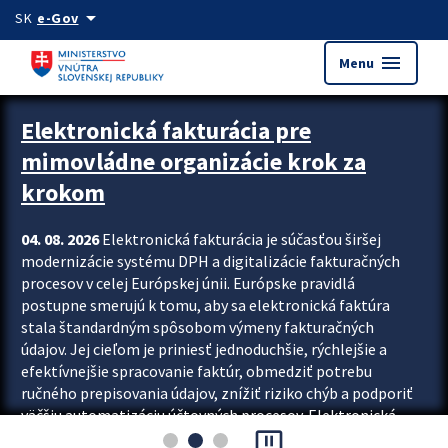
Preskocit na hlavný obsah
arrow_drop_down
SK
e-Gov
menu
Menu
Zastavit automatický posun upútavok
Elektronická fakturácia pre
mimovládne organizácie krok za
krokom
04. 08. 2026
Elektronická fakturácia je súčasťou širšej
modernizácie systému DPH a digitalizácie fakturačných
procesov v celej Európskej únii. Európske pravidlá
postupne smerujú k tomu, aby sa elektronická faktúra
stala štandardným spôsobom výmeny fakturačných
údajov. Jej cieľom je priniesť jednoduchšie, rýchlejšie a
efektívnejšie spracovanie faktúr, obmedziť potrebu
ručného prepisovania údajov, znížiť riziko chýb a podporiť
väčšiu automatizáciu účtovných procesov. Elektronická
pause_presentation
fakturácia preto nepredstavuje...