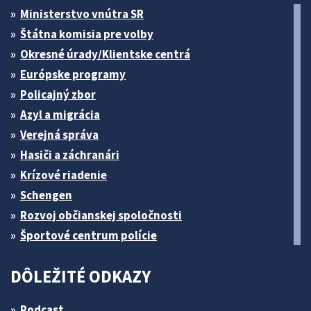
Ministerstvo vnútra SR
Štátna komisia pre volby
Okresné úrady/Klientske centrá
Európske programy
Policajný zbor
Azyl a migrácia
Verejná správa
Hasiči a záchranári
Krízové riadenie
Schengen
Rozvoj občianskej spoločnosti
Športové centrum polície
DÔLEŽITÉ ODKAZY
Podcast