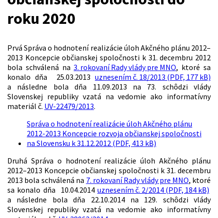
roku 2020
Prvá Správa o hodnotení realizácie úloh Akčného plánu 2012–
2013 Koncepcie občianskej spoločnosti k 31. decembru 2012
bola schválená na
3. rokovaní Rady vlády pre MNO
, ktoré sa
konalo dňa 25.03.2013
uznesením č. 18/2013 (PDF, 177 kB)
a následne bola dňa 11.09.2013 na 73. schôdzi vlády
Slovenskej republiky vzatá na vedomie ako informatívny
materiál č.
UV-22479/2013
.
Správa o hodnotení realizácie úloh Akčného plánu
2012-2013 Koncepcie rozvoja občianskej spoločnosti
na Slovensku k 31.12.2012 (PDF, 413 kB)
Druhá Správa o hodnotení realizácie úloh Akčného plánu
2012–2013 Koncepcie občianskej spoločnosti k 31. decembru
2013 bola schválená na
7. rokovaní Rady vlády pre MNO
, ktoré
sa konalo dňa 10.04.2014
uznesením č. 2/2014 (PDF, 184 kB)
a následne bola dňa 22.10.2014 na 129. schôdzi vlády
Slovenskej republiky vzatá na vedomie ako informatívny