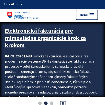
Preskocit na hlavný obsah
arrow_drop_down
SK
e-Gov
menu
Menu
Zastavit automatický posun upútavok
Elektronická fakturácia pre
mimovládne organizácie krok za
krokom
04. 08. 2026
Elektronická fakturácia je súčasťou širšej
modernizácie systému DPH a digitalizácie fakturačných
procesov v celej Európskej únii. Európske pravidlá
postupne smerujú k tomu, aby sa elektronická faktúra
stala štandardným spôsobom výmeny fakturačných
údajov. Jej cieľom je priniesť jednoduchšie, rýchlejšie a
efektívnejšie spracovanie faktúr, obmedziť potrebu
ručného prepisovania údajov, znížiť riziko chýb a podporiť
väčšiu automatizáciu účtovných procesov. Elektronická
pause_presentation
fakturácia preto nepredstavuje...