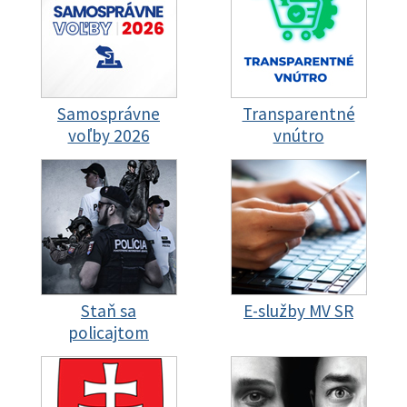
Samosprávne
Transparentné
voľby 2026
vnútro
Staň sa
E-služby MV SR
policajtom