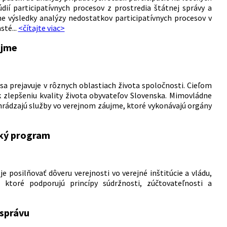
dií participatívnych procesov z prostredia štátnej správy a
e výsledky analýzy nedostatkov participatívnych procesov v
sté...
<čítajte viac>
ujme
prejavuje v rôznych oblastiach života spoločnosti. Cieľom
k zlepšeniu kvality života obyvateľov Slovenska. Mimovládne
hrádzajú služby vo verejnom záujme, ktoré vykonávajú orgány
cký program
e posilňovať dôveru verejnosti vo verejné inštitúcie a vládu,
ktoré podporujú princípy súdržnosti, zúčtovateľnosti a
osprávu