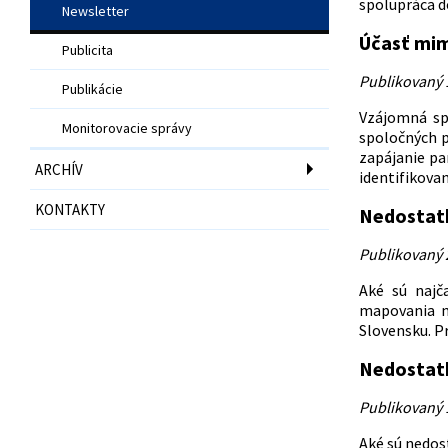
spolupráca dô
Newsletter
Účasť mim
Publicita
Publikovaný 1
Publikácie
Vzájomná sp
Monitorovacie správy
spoločných p
zapájanie pa
ARCHÍV
identifikova
KONTAKTY
Nedostatk
Publikovaný 
Aké sú najč
mapovania na
Slovensku. P
Nedostatk
Publikovaný 
Aké sú nedost