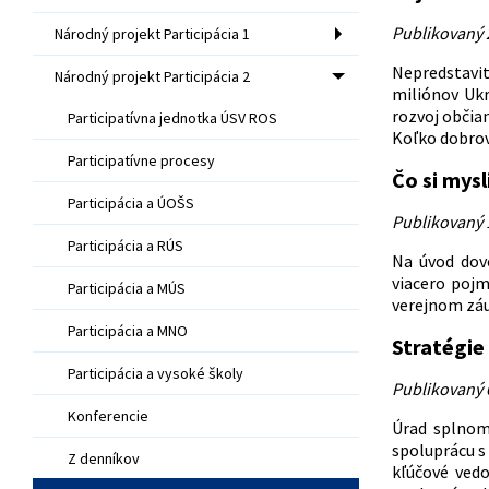
Publikovaný 
Národný projekt Participácia 1
Nepredstavit
Národný projekt Participácia 2
miliónov Ukr
rozvoj občia
Participatívna jednotka ÚSV ROS
Koľko dobrov
Participatívne procesy
Čo si mys
Participácia a ÚOŠS
Publikovaný 
Participácia a RÚS
Na úvod dov
viacero pojm
Participácia a MÚS
verejnom záu
Participácia a MNO
Stratégie
Participácia a vysoké školy
Publikovaný 
Konferencie
Úrad splnom
spoluprácu s
Z denníkov
kľúčové vedo