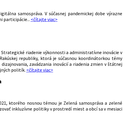
Digitálna samospráva. V súčasnej pandemickej dobe výrazne
 participácie...
<čítajte viac>
 Strategické riadenie výkonnosti a administratívne inovácie v
Rakúskej republiky, ktorá je súčasnou koordinátorkou témy
dizajnovania, zavádzania inovácií a riadenia zmien v štátnej
jných politík.
<čítajte viac>
a
 2021, ktorého nosnou témou je Zelená samospráva a zelené
zovať inkluzívne politiky v prostredí miest a obcí sa v mesiaci