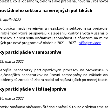
ležitá, čo jej obsahom, cieľom a ako prebieha, hovoria v rozhovore
ovládneho sektora na verejných politikách
. apríla 2022
olupráca medzi verejným a neziskovým sektorom sa prejavuje v
roblémov, ktoré prispievajú k zlepšeniu kvality života v území. S
rtnerov z prostredia občianskej spoločnosti s dôrazom na mimovl
ných pre nové programové obdobie 2021 – 2027...
<čítajte viac>
y participácie v samospráve
23. marca 2022
astejšie nedostatky participatívnych procesov na Slovensku?
jčastejších nedostatkov na úrovni samosprávy na základe anal
roblémy sú zoradené zhora nadol od najčastejších po menej časté..
y participácie v štátnej správe
10. marca 2022
atky zapájania občanov v štátnej správe? S touto otázkou sme sa p