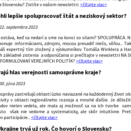
a Slovensku? Zistíte v našom newslettri.
<čítajte viac>
hli lepšie spolupracovať štát a neziskový sektor?
22. septembra 2023
ostáva, keď sa nedarí a sme na konci so silami? SPOLUPRÁCA. N
onuje: informáciami, zdrojmi, mocou presadiť niečo, vôľou... Tak j
náš expertný tím zložený z výskumníkov Tomáša Winklera a Hany
ch základné zistenia a odporúčania si prečítajte v newslettri
 FORMULOVANÍ VEREJNÝCH POLITÍK?
<čítajte viac>
ajú hlas verejnosti samosprávne kraje?
30. júna 2023
správy zastrešujú oblasti úzko naviazané na každodenný život obča
tivity v oblasti regionálneho rozvoja a mnohé ďalšie. Je dôleži
adov nielen vedela, ale mala aj možnosť sa na ich tvorbe sama
sto však nie vedome a systematicky, ale skôr intuitívne. Pre
 participácie...
<čítajte viac>
krajine trvá už rok. Čo hovorí o Slovensku?