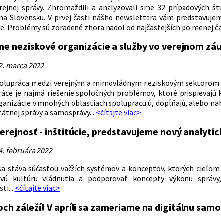
rejnej správy. Zhromaždili a analyzovali sme 32 prípadových štú
a Slovensku. V prvej časti nášho newslettera vám predstavujem
ve. Problémy sú zoradené zhora nadol od najčastejších po menej ča
e neziskové organizácie a služby vo verejnom zá
2. marca 2022
lupráca medzi verejným a mimovládnym neziskovým sektorom sa 
ráce je najmä riešenie spoločných problémov, ktoré prispievajú 
ganizácie v mnohých oblastiach spolupracujú, dopĺňajú, alebo na
štátnej správy a samosprávy...
<čítajte viac>
verejnosť - inštitúcie, predstavujeme nový analyti
4. februára 2022
 sa stáva súčasťou väčších systémov a konceptov, ktorých cieľom j
vú kultúru vládnutia a podporovať koncepty výkonu správy, 
ti...
<čítajte viac>
ch záleží! V apríli sa zameriame na digitálnu sam