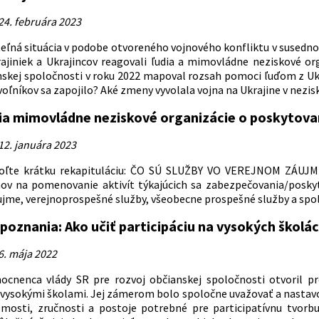
24. februára 2023
eľná situácia v podobe otvoreného vojnového konfliktu v susednom
ajiniek a Ukrajincov reagovali ľudia a mimovládne neziskové o
nskej spoločnosti v roku 2022 mapoval rozsah pomoci ľuďom z Uk
oľníkov sa zapojilo? Aké zmeny vyvolala vojna na Ukrajine v nezis
lia mimovládne neziskové organizácie o poskytova
12. januára 2023
oľte krátku rekapituláciu: ČO SÚ SLUŽBY VO VEREJNOM ZÁUJME?
ov na pomenovanie aktivít týkajúcich sa zabezpečovania/poskyto
jme, verejnoprospešné služby, všeobecne prospešné služby a spol
 poznania: Ako učiť participáciu na vysokých školá
6. mája 2022
ocnenca vlády SR pre rozvoj občianskej spoločnosti otvoril 
 vysokými školami. Jej zámerom bolo spoločne uvažovať a nasta
mosti, zručnosti a postoje potrebné pre participatívnu tvorbu 