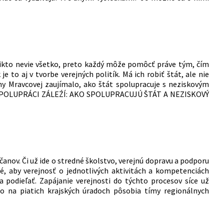
ikto nevie všetko, preto každý môže pomôcť práve tým, čím
e to aj v tvorbe verejných politík. Má ich robiť štát, ale nie
 Mravcovej zaujímalo, ako štát spolupracuje s neziskovým
 NA SPOLUPRÁCI ZÁLEŹÍ: AKO SPOLUPRACUJÚ ŠTÁT A NEZISKOVÝ
nov. Či už ide o stredné školstvo, verejnú dopravu a podporu
té, aby verejnosť o jednotlivých aktivitách a kompetenciách
 podieľať. Zapájanie verejnosti do týchto procesov síce už
to na piatich krajských úradoch pôsobia tímy regionálnych