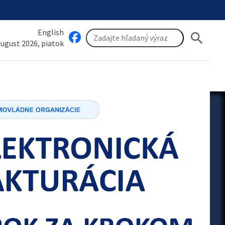
English
search
 august 2026, piatok