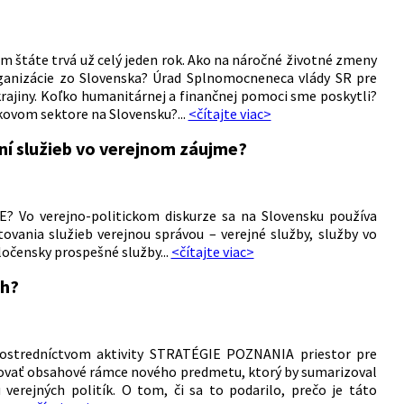
 štáte trvá už celý jeden rok.
Ako na náročné životné zmeny
rganizácie zo Slovenska?
Úrad Splnomocneneca vlády SR pre
rajiny. Koľko humanitárnej a finančnej pomoci sme poskytli?
kovom sektore na Slovensku?...
<čítajte viac>
ní služieb vo verejnom záujme?
 Vo verejno-politickom diskurze sa na Slovensku používa
vania služieb verejnou správou – verejné služby, služby vo
očensky prospešné služby...
<čítajte viac>
ch?
prostredníctvom aktivity STRATÉGIE POZNANIA priestor pre
vovať obsahové rámce nového predmetu, ktorý by sumarizoval
verejných politík. O tom, či sa to podarilo, prečo je táto