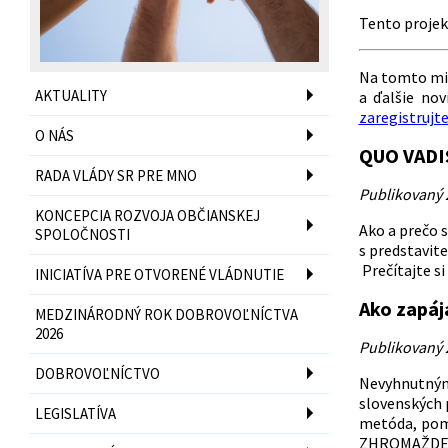
Tento projek
Na tomto mie
AKTUALITY
a ďalšie nov
zaregistrujt
O NÁS
QUO VADI
RADA VLÁDY SR PRE MNO
Publikovaný 
KONCEPCIA ROZVOJA OBČIANSKEJ
Ako a prečo 
SPOLOČNOSTI
s predstavit
Prečítajte s
INICIATÍVA PRE OTVORENÉ VLÁDNUTIE
Ako zapáj
MEDZINÁRODNÝ ROK DOBROVOĽNÍCTVA
2026
Publikovaný 
DOBROVOĽNÍCTVO
Nevyhnutným
slovenských 
LEGISLATÍVA
metóda, pomo
ZHROMAŽDENIA