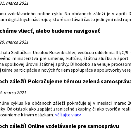
31. marca 2021
u vzdelávacieho online cyklu Na občanoch záleží je v apríli 
am digitálnych nástrojov, ktoré sa stávali často jedinými nástrojmi
cháme vliecť, alebo budeme navigovať
29. marca 2021
hala Sedlačka s Ursulou Rosenbichler, vedúcou oddelenia III/C/9 -
vého ministerstva pre umenie, kultúru, štátnu službu a šport 
 na spolkovej úrovni štátnej správy. Dlhodobo sa venuje procesom 
j téme participácie a nových foriem spolupráce a spolutvorby vere
ch záleží! Pokračujeme témou zelená samospráv
4. marca 2021
nline cyklus Na občanoch záleží pokračuje aj v mesiaci marec
iky. Od otázok ako zapájať zraniteľné skupiny, či ako tvoriť a reali
posunieme k iným otázkam.
<čítajte viac>
ch záleží! Online vzdelávanie pre samosprávu