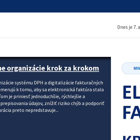
Dnes je 7.
ne organizácie krok za krokom
nizácie systému DPH a digitalizácie fakturačných
smerujú k tomu, aby sa elektronická faktúra stala
 je priniesť jednoduchšie, rýchlejšie a
repisovania údajov, znížiť riziko chýb a podporiť
rácia preto nepredstavuje...