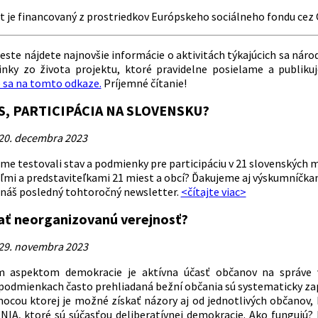
t je financovaný z prostriedkov Európskeho sociálneho fondu cez 
ste nájdete najnovšie informácie o aktivitách týkajúcich sa náro
inky zo života projektu, ktoré pravidelne posielame a publik
e sa na tomto odkaze.
Príjemné čítanie!
S, PARTICIPÁCIA NA SLOVENSKU?
20. decembra 2023
sme testovali stav a podmienky pre participáciu v 21 slovenských
eľmi a predstaviteľkami 21 miest a obcí? Ďakujeme aj výskumníčk
i náš posledný tohtoročný newsletter.
<čítajte viac>
ať neorganizovanú verejnosť?
29. novembra 2023
 aspektom demokracie je aktívna účasť občanov na správe ve
podmienkach často prehliadaná bežní občania sú systematicky zapáj
cou ktorej je možné získať názory aj od jednotlivých občanov, 
, ktoré sú súčasťou deliberatívnej demokracie. Ako fungujú? K