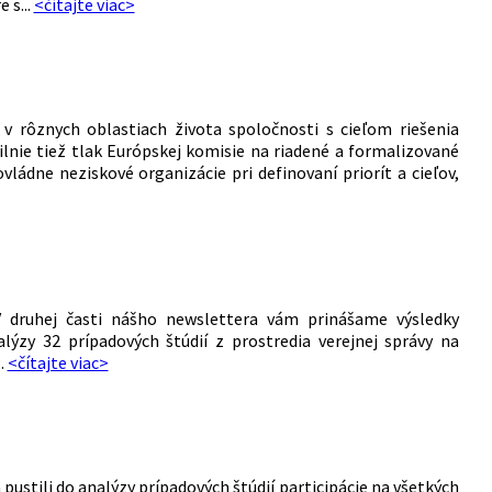
 s...
<čítajte viac>
 rôznych oblastiach života spoločnosti s cieľom riešenia
ilnie tiež tlak Európskej komisie na riadené a formalizované
ádne neziskové organizácie pri definovaní priorít a cieľov,
 V druhej časti nášho newslettera vám prinášame výsledky
ýzy 32 prípadových štúdií z prostredia verejnej správy na
.
<čítajte viac>
ustili do analýzy prípadových štúdií participácie na všetkých