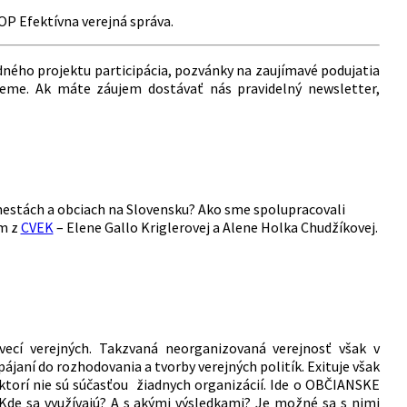
OP Efektívna verejná správa.
dného projektu participácia, pozvánky na zaujímavé podujatia
ujeme. Ak máte záujem dostávať nás pravidelný newsletter,
 mestách a obciach na Slovensku? Ako sme spolupracovali
am z
CVEK
– Elene Gallo Kriglerovej a Alene Holka Chudžíkovej.
cí verejných. Takzvaná neorganizovaná verejnosť však v
aní do rozhodovania a tvorby verejných politík. Exituje však
ktorí nie sú súčasťou žiadnych organizácií. Ide o OBČIANSKE
de sa využívajú? A s akými výsledkami? Je možné sa s nimi