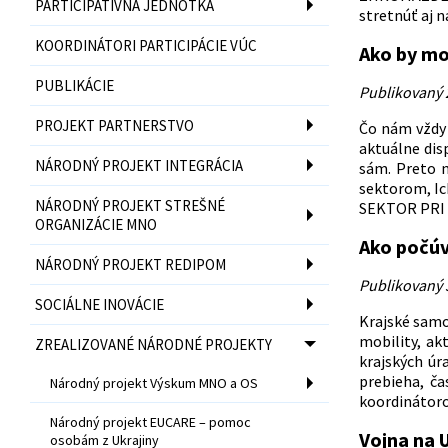
PARTICIPATÍVNA JEDNOTKA
stretnúť aj n
KOORDINÁTORI PARTICIPÁCIE VÚC
Ako by mo
PUBLIKÁCIE
Publikovaný 
PROJEKT PARTNERSTVO
Čo nám vždy 
aktuálne disp
NÁRODNÝ PROJEKT INTEGRÁCIA
sám. Preto 
sektorom, I
NÁRODNÝ PROJEKT STREŠNÉ
SEKTOR PRI
ORGANIZÁCIE MNO
Ako počúv
NÁRODNÝ PROJEKT REDIPOM
Publikovaný 
SOCIÁLNE INOVÁCIE
Krajské samo
mobility, ak
ZREALIZOVANÉ NÁRODNÉ PROJEKTY
krajských úr
prebieha, ča
Národný projekt Výskum MNO a OS
koordinátorov
Národný projekt EUCARE – pomoc
Vojna na U
osobám z Ukrajiny