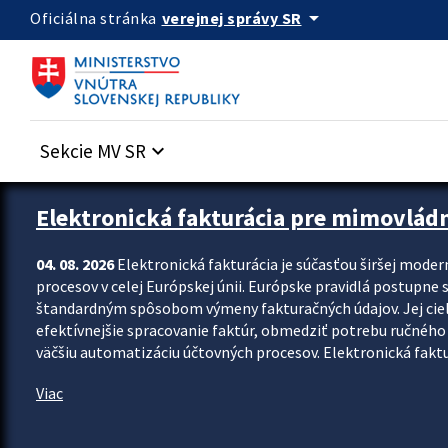
Preskocit na hlavný obsah
arrow_drop_down
verejnej správy SR
Oficiálna stránka
Sekcie MV SR
keyboard_arrow_down
Zastavit automatický posun upútavok
Elektronická fakturácia pre mimovlád
04. 08. 2026
Elektronická fakturácia je súčasťou širšej moder
procesov v celej Európskej únii. Európske pravidlá postupne 
štandardným spôsobom výmeny fakturačných údajov. Jej cieľom
efektívnejšie spracovanie faktúr, obmedziť potrebu ručného p
väčšiu automatizáciu účtovných procesov. Elektronická faktu
Viac