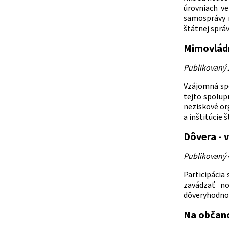
úrovniach ve
samosprávy n
štátnej sprá
Mimovládn
Publikovaný 
Vzájomná spo
tejto spolup
neziskové or
a inštitúcie 
Dôvera - 
Publikovaný 
Participácia
zavádzať no
dôveryhodnos
Na občano