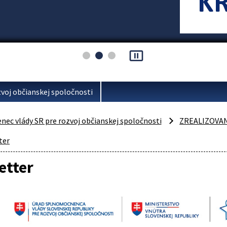
pause_presentation
voj občianskej spoločnosti
ec vlády SR pre rozvoj občianskej spoločnosti
ZREALIZOVA
ter
etter