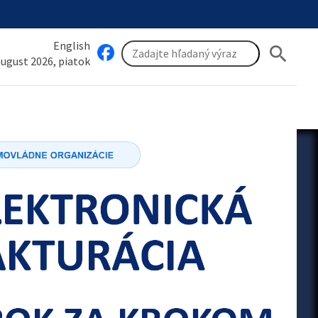
English
search
 august 2026, piatok