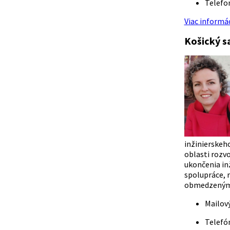
Telefo
Viac informác
Košický s
inžinierskeh
oblasti rozv
ukončenia inž
spolupráce, 
obmedzeným a
Mailov
Telefó