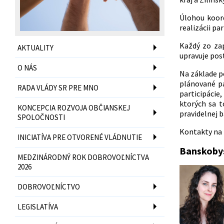
Úlohou koord
realizácii pa
Každý zo zap
AKTUALITY
upravuje pos
O NÁS
Na základe p
plánované pa
RADA VLÁDY SR PRE MNO
participácie
,
ktorých sa t
KONCEPCIA ROZVOJA OBČIANSKEJ
pravidelnej b
SPOLOČNOSTI
Kontakty na 
INICIATÍVA PRE OTVORENÉ VLÁDNUTIE
Banskobys
MEDZINÁRODNÝ ROK DOBROVOĽNÍCTVA
2026
DOBROVOĽNÍCTVO
LEGISLATÍVA