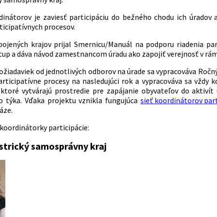
inátorov je zaviesť participáciu do bežného chodu ich úradov
rticipatívnych procesov.
ojených krajov prijal Smernicu/Manuál na podporu riadenia pa
tup a dáva návod zamestnancom úradu ako zapojiť verejnosť v rámc
ožiadaviek od jednotlivých odborov na úrade sa vypracováva
Ročný
rticipatívne procesy na nasledujúci rok a vypracováva sa vždy 
 ktoré vytvárajú prostredie pre zapájanie obyvateľov do aktivít
o týka.
Vďaka projektu vznikla fungujúca
sieť koordinátorov part
áze.
koordinátorky participácie:
trický samosprávny kraj