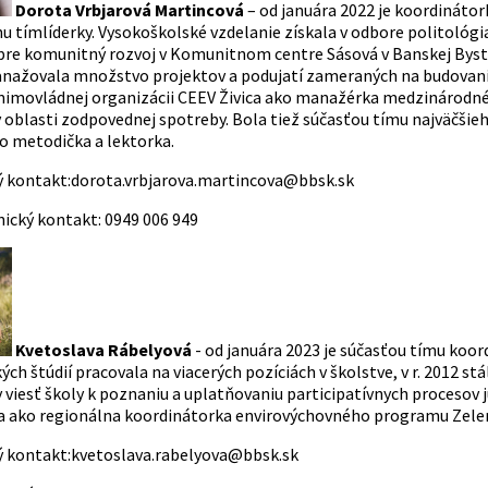
Dorota Vrbjarová Martincová
– od januára 2022 je koordináto
u tímlíderky. Vysokoškolské vzdelanie získala v odbore politológia
pre komunitný rozvoj v Komunitnom centre Sásová v Banskej Bystr
nažovala množstvo projektov a podujatí zameraných na budovani
mimovládnej organizácii CEEV Živica ako manažérka medzinárodné
v oblasti zodpovednej spotreby. Bola tiež súčasťou tímu najväčši
o metodička a lektorka.
ý kontakt:
dorota.vrbjarova.martincova@bbsk.sk
nický kontakt:
0949 006 949
Kvetoslava Rábelyová
- od januára 2023 je súčasťou tímu koor
ch štúdií pracovala na viacerých pozíciách v školstve, v r. 2012 
viesť školy k poznaniu a uplatňovaniu participatívnych procesov ju
a ako regionálna koordinátorka envirovýchovného programu Zelen
ý kontakt:
kvetoslava.rabelyova@bbsk.sk