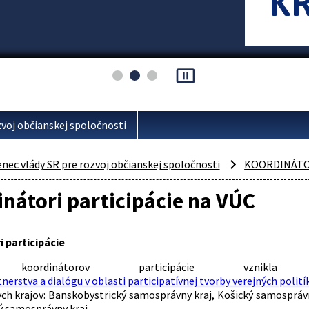
pause_presentation
voj občianskej spoločnosti
ec vlády SR pre rozvoj občianskej spoločnosti
KOORDINÁTOR
nátori participácie na VÚC
 participácie
a koordinátorov participácie vzn
erstva a dialógu v oblasti participatívnej tvorby verejných politík 
h krajov: Banskobystrický samosprávny kraj, Košický samosprávn
ký samosprávny kraj.