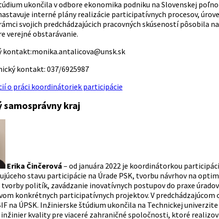
štúdium ukončila v odbore ekonomika podniku na Slovenskej poľnoh
nastavuje interné plány realizácie participatívnych procesov, úrov
V rámci svojich predchádzajúcich pracovných skúseností pôsobila 
re verejné obstarávanie.
ý kontakt:
monika.antalicova@unsk.sk
nický kontakt:
037/6925987
ií o práci koordinátoriek participácie
 samosprávny kraj
Erika Činčerová
– od januára 2022 je koordinátorkou participá
tujúceho stavu participácie na Úrade PSK, tvorbu návrhov na optim
 tvorby politík, zavádzanie inovatívnych postupov do praxe úradov
vom konkrétnych participatívnych projektov. V predchádzajúcom
IF na ÚPSK. Inžinierske štúdium ukončila na Technickej univerzite 
inžinier kvality pre viaceré zahraničné spoločnosti, ktoré realizo