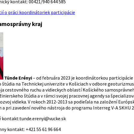
nický kontakt:
00421/940 644 585
ií o práci koordinátoriek participácie
amosprávny kraj
Tünde Erényi
– od februára 2023 je koordinátorkou participáci
o štúdia na Technickej univerzite v Košiciach v odbore geoturizmu
oja cestovného ruchu a vidieckych oblastí Košického samosprávne
inierskeho štúdia a v rámci svojej pracovnej agendy sa špecializo
rozvoj vidieka. V rokoch 2012-2013 sa podieľala na založení Európ
 pri zavedení nového nástroja do programu Interreg V-A SKHU 2
ý kontakt:
tunde.erenyi@vucke.sk
nny kontakt:
+421 55 61 96 664