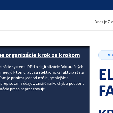
Dnes je 7.
ne organizácie krok za krokom
nizácie systému DPH a digitalizácie fakturačných
smerujú k tomu, aby sa elektronická faktúra stala
 je priniesť jednoduchšie, rýchlejšie a
repisovania údajov, znížiť riziko chýb a podporiť
rácia preto nepredstavuje...