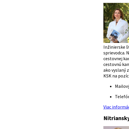
Inžinierske š
sprievodca. N
cestovnej kan
cestovnú kan
ako vyslaný 
KSK na pozíc
Mailov
Telefó
Viac informác
Nitriansk