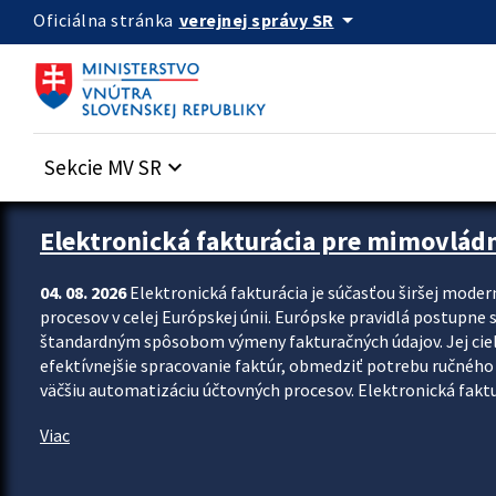
Preskocit na hlavný obsah
arrow_drop_down
verejnej správy SR
Oficiálna stránka
Sekcie MV SR
keyboard_arrow_down
Zastavit automatický posun upútavok
Elektronická fakturácia pre mimovlád
04. 08. 2026
Elektronická fakturácia je súčasťou širšej moder
procesov v celej Európskej únii. Európske pravidlá postupne 
štandardným spôsobom výmeny fakturačných údajov. Jej cieľom
efektívnejšie spracovanie faktúr, obmedziť potrebu ručného p
väčšiu automatizáciu účtovných procesov. Elektronická faktu
Viac