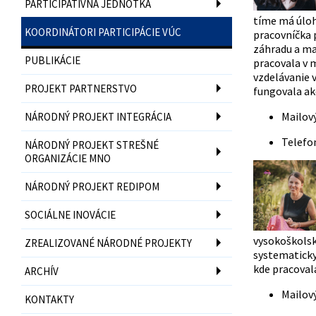
PARTICIPATÍVNA JEDNOTKA
tíme má úloh
KOORDINÁTORI PARTICIPÁCIE VÚC
pracovníčka 
záhradu a ma
PUBLIKÁCIE
pracovala v 
vzdelávanie 
PROJEKT PARTNERSTVO
fungovala ak
Mailov
NÁRODNÝ PROJEKT INTEGRÁCIA
Telefo
NÁRODNÝ PROJEKT STREŠNÉ
ORGANIZÁCIE MNO
NÁRODNÝ PROJEKT REDIPOM
SOCIÁLNE INOVÁCIE
vysokoškolský
ZREALIZOVANÉ NÁRODNÉ PROJEKTY
systematicky 
kde pracoval
ARCHÍV
Mailov
KONTAKTY