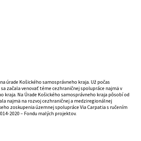
e na úrade Košického samosprávneho kraja. Už počas
s sa začala venovať téme cezhraničnej spolupráce najmä v
ho kraja. Na Úrade Košického samosprávneho kraja pôsobí od
vala najmä na rozvoj cezhraničnej a medziregionálnej
skeho zoskupenia územnej spolupráce Via Carpatia s ručením
014-2020 – Fondu malých projektov.