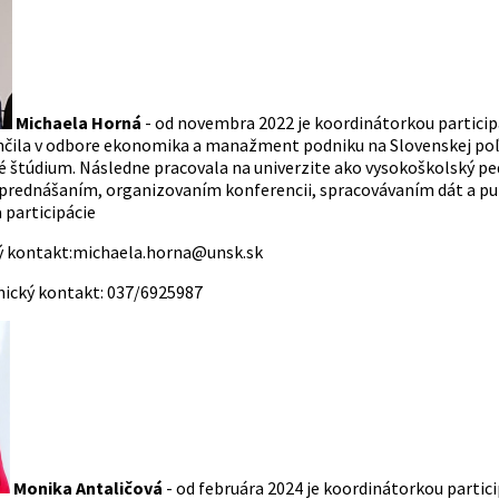
Michaela Horná
- od novembra 2022 je koordinátorkou particip
čila v odbore ekonomika a manažment podniku na Slovenskej poľnoh
 štúdium. Následne pracovala na univerzite ako vysokoškolský pe
 prednášaním, organizovaním konferencii, spracovávaním dát a pub
 participácie
ý kontakt:
michaela.horna@unsk.sk
nický kontakt:
037/6925987
Monika Antaličová
-
od februára 2024 je koordinátorkou partic