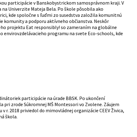
rkou participácie v Banskobystrickom samosprávnom kraji. V
 na Univerzite Mateja Bela. Po škole pôsobila ako
ici, kde spoločne s ľuďmi zo susedstva založila komunitnú
e komunity a podporu aktívneho občianstva. Neskôr
ho projektu Eat responsibly! so zameraním na globálne
eho envirovzdelávacieho programu na svete Eco-schools, kde
dinátoriek participácie na úrade BBSK. Po ukončení
stála pri zrode Súkromnej MŠ Montessori vo Zvolene. Záujem
 v r. 2018 priviedol do mimovládnej organizácie CEEV Živica,
á škola.