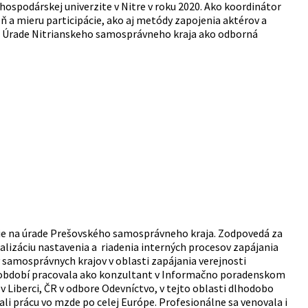
ospodárskej univerzite v Nitre v roku 2020. Ako koordinátor
eň a mieru participácie, ako aj metódy zapojenia aktérov a
na Úrade Nitrianskeho samosprávneho kraja ako odborná
cie na úrade Prešovského samosprávneho kraja. Zodpovedá za
alizáciu nastavenia a riadenia interných procesov zapájania
 samosprávnych krajov v oblasti zapájania verejnosti
 období pracovala ako konzultant v Informačno poradenskom
v Liberci, ČR v odbore Odevníctvo, v tejto oblasti dlhodobo
vali prácu vo mzde po celej Európe. Profesionálne sa venovala i