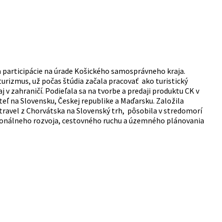
 participácie na úrade Košického samosprávneho kraja.
turizmus, už počas štúdia začala pracovať ako turistický
 v zahraničí. Podieľala sa na tvorbe a predaji produktu CK v
teľ na Slovensku, Českej republike a Maďarsku. Založila
ravel z Chorvátska na Slovenský trh, pôsobila v stredomorí
egionálneho rozvoja, cestovného ruchu a územného plánovania