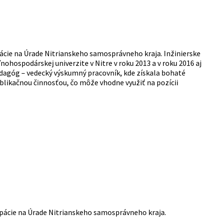
ácie na Úrade Nitrianskeho samosprávneho kraja. Inžinierske
ospodárskej univerzite v Nitre v roku 2013 a v roku 2016 aj
dagóg – vedecký výskumný pracovník, kde získala bohaté
likačnou činnosťou, čo môže vhodne využiť na pozícii
ipácie na Úrade Nitrianskeho samosprávneho kraja.