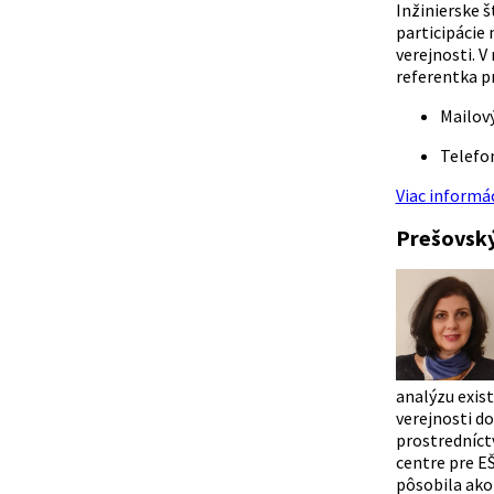
Inžinierske 
participácie 
verejnosti. 
referentka p
Mailov
Telefo
Viac informác
Prešovský
analýzu exis
verejnosti do
prostredníct
centre pre EŠ
pôsobila ako 