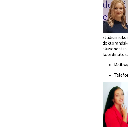
štúdium ukon
doktorandské
skúsenosti s
koordinátora
Mailov
Telefo