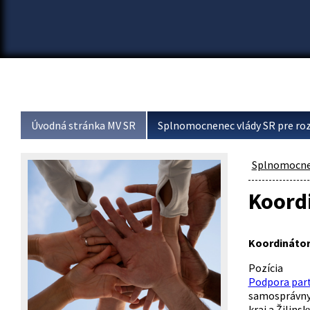
Úvodná stránka MV SR
Splnomocnenec vlády SR pre roz
Splnomocnen
Koordi
Koordinátori
Pozíci
Podpora partn
samosprávnyc
kraj a Žilins