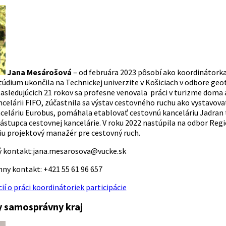
Jana Mesárošová
– od februára 2023 pôsobí ako koordinátorka
túdium ukončila na Technickej univerzite v Košiciach v odbore geo
asledujúcich 21 rokov sa profesne venovala práci v turizme doma aj
celárii FIFO, zúčastnila sa výstav cestovného ruchu ako vystavova
celáriu Eurobus, pomáhala etablovať cestovnú kanceláriu Jadran t
zástupca cestovnej kancelárie. V roku 2022 nastúpila na odbor R
iu projektový manažér pre cestovný ruch.
ý kontakt:
jana.mesarosova@vucke.sk
nny kontakt:
+421 55 61 96 657
ií o práci koordinátoriek participácie
y samosprávny kraj