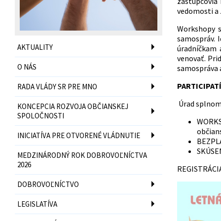
zástupcovia 
vedomosti a 
Workshopy s
samospráv. I
AKTUALITY
úradníčkam a
venovať. Pri
O NÁS
samospráva a
PARTICIPAT
RADA VLÁDY SR PRE MNO
Úrad splnomo
KONCEPCIA ROZVOJA OBČIANSKEJ
SPOLOČNOSTI
WORKSH
občian
INICIATÍVA PRE OTVORENÉ VLÁDNUTIE
BEZPLA
SKÚSE
MEDZINÁRODNÝ ROK DOBROVOĽNÍCTVA
2026
REGISTRÁCI
DOBROVOĽNÍCTVO
LEGISLATÍVA