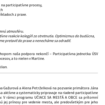
na participatívne procesy,
ch
íkladoch z praxe.
jemnú atmosféru.
tívne reakcie kolegýň zo stretnutia. Optimizmus do budúcna,
me pretaviť do praxe a nenecháme sa odradiť.
hopom naša podpora nekončí – Participatívna jednotka ÚSV
esov, a to nielen v Martine.
lian.
ana Gažurová a Alena Petrželková na pozvanie primátora Jána
sa aktívne a systematicky pripravuje na riadené participatívne
eľov. V rámci programu UČIACE SA MESTÁ A OBCE sa prítomní
 sú jej prínosy pre vedenie mesta, ale predovšetkým pre jeho