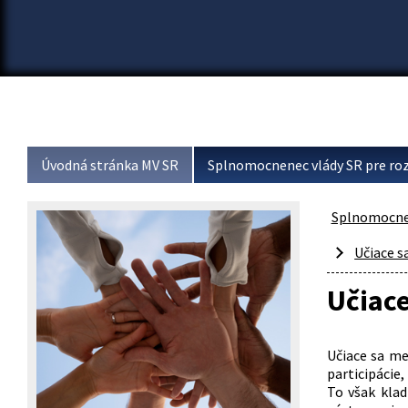
Úvodná stránka MV SR
Splnomocnenec vlády SR pre roz
Splnomocnen
Učiace s
Učiace
Učiace sa me
participácie,
To však klad