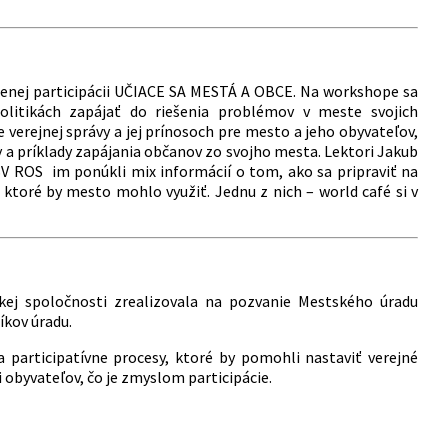
adenej participácii UČIACE SA MESTÁ A OBCE. Na workshope sa
olitikách zapájať do riešenia problémov v meste svojich
 verejnej správy a jej prínosoch pre mesto a jeho obyvateľov,
ky a príklady zapájania občanov zo svojho mesta. Lektori Jakub
V ROS im ponúkli mix informácií o tom, ako sa pripraviť na
 ktoré by mesto mohlo využiť. Jednu z nich – world café si v
kej spoločnosti zrealizovala na pozvanie Mestského úradu
íkov úradu.
 participatívne procesy, ktoré by pomohli nastaviť verejné
obyvateľov, čo je zmyslom participácie.