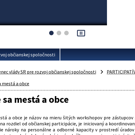
pause_presentation
voj občianskej spoločnosti
ec vlády SR pre rozvoj občianskej spoločnosti
PARTICIPAT
a mestá a obce
 sa mestá a obce
stá a obce je názov na mieru šitých workshopov pre zástupcov s
 na rozdiel od občianskej participácie, je iniciovaný a koordinov
ie nároky na personálne a odborné kapacity v prostredí úrado