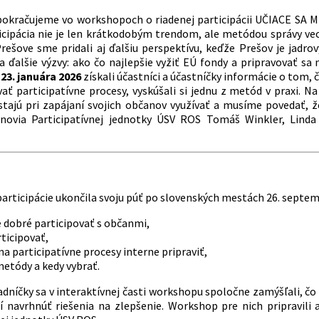
pokračujeme vo workshopoch o riadenej participácii UČIACE SA M
icipácia nie je len krátkodobým trendom, ale metódou správy vecí 
rešove sme pridali aj ďalšiu perspektívu, keďže Prešov je ja
a ďalšie výzvy: ako čo najlepšie vyžiť EÚ fondy a pripravovať sa 
 23. januára 2026
získali účastníci a účastníčky informácie o tom, čo 
ť participatívne procesy, vyskúšali si jednu z metód v praxi. Na
stajú pri zapájaní svojich občanov využívať a musíme povedať, 
členovia Participatívnej jednotky ÚSV ROS Tomáš Winkler, Lind
participácie ukončila svoju púť po slovenských mestách 26. septe
e dobré participovať s občanmi,
ticipovať,
na participatívne procesy interne pripraviť,
etódy a kedy vybrať.
radníčky sa v interaktívnej časti workshopu spoločne zamýšľali, č
í navrhnúť riešenia na zlepšenie. Workshop pre nich pripravili