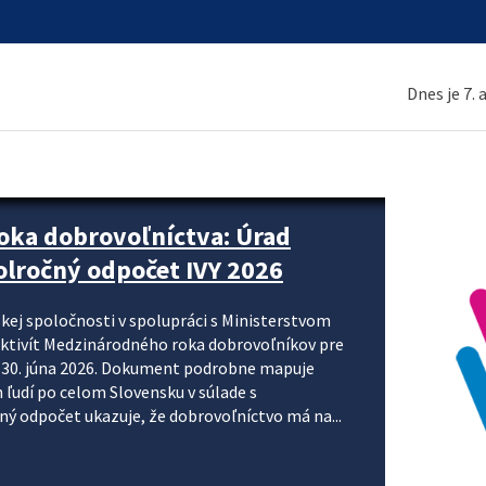
Dnes je 7.
ne organizácie krok za krokom
nizácie systému DPH a digitalizácie fakturačných
smerujú k tomu, aby sa elektronická faktúra stala
 je priniesť jednoduchšie, rýchlejšie a
repisovania údajov, znížiť riziko chýb a podporiť
rácia preto nepredstavuje...