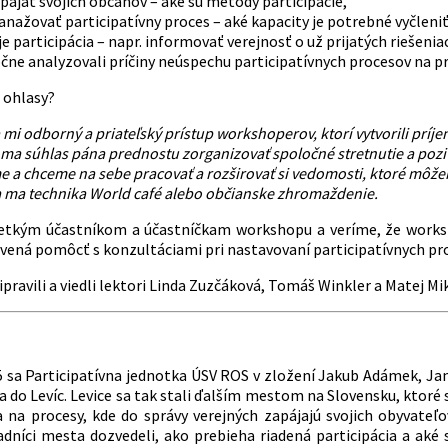
ájať svojich občanov – aké sú metódy participácie,
ažovať participatívny proces – aké kapacity je potrebné vyčleniť 
je participácia – napr. informovať verejnosť o už prijatých riešenia
čne analyzovali príčiny neúspechu participatívnych procesov na pr
h ohlasy?
a mi odborný a priateľský prístup workshoperov, ktorí vytvorili prí
 ma súhlas pána prednostu zorganizovať spoločné stretnutie a pozi
e a chceme na sebe pracovať a rozširovať si vedomosti, ktoré môže
a ma technika World café alebo občianske zhromaždenie.
etkým účastníkom a účastníčkam workshopu a veríme, že works
vená pomôcť s konzultáciami pri nastavovaní participatívnych proc
ravili a viedli lektori Linda Zuzčáková, Tomáš Winkler a Matej Mik
5 sa Participatívna jednotka ÚSV ROS v zložení Jakub Adámek, J
a do Levíc. Levice sa tak stali ďalším mestom na Slovensku, ktoré 
a na procesy, kde do správy verejných zapájajú svojich obyvat
radníci mesta dozvedeli, ako prebieha riadená participácia a aké