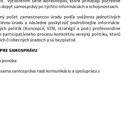
 učiť. Vytvorením série workshopov, ktoré prinášajú potrebné
 na dopyt samosprávy po týchto informáciách a schopnostiach.
ný počet zamestnancov úradu podľa uváženia jednotlivých
celému úradu a následne poskytnúť podrobnejšie informácie
h politík (Koncepcií, VZN, stratégií a pod.) profesionálne
participatívneho procesu konkrétnu verejnú politiku, ktorú
h či obecných úradoch a sú bezplatné.
PRE SAMOSPRÁVU
m ponúka:
 sama samospráva riadi komunikáciu a spoluprácu s