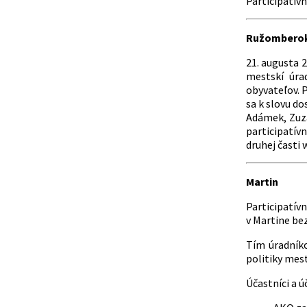
Participatív
Ružombero
21. augusta 
mestskí úra
obyvateľov. 
sa k slovu do
Adámek, Zuza
participatív
druhej časti 
Martin
Participatí
v Martine bez
Tím úradníko
politiky mes
Účastníci a ú