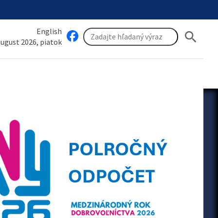
English
search
 august 2026, piatok