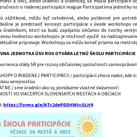
miest a obcí, alebo úradníci a úradníčky, sa musia participácii
zručnosti o riadenej participácii reaguje Participatívna jednotky
ú zážitkové, môžu byť celodenné, alebo poldenné pre potreb
deálne je predstaviť koncept participácie v úvode workshopu 
 úradníkom, ktorí sa budú zapájaniu občanov do tvorby verejnýc
danou hodnotou workshopov je možnosť využiť na nadizajnovanie 
ktuálne pripravuje. Workshopy sa môžu konať priamo na mestskýc
ÍVNA JEDNOTKA ÚSV ROS OTVÁRA LETNÚ ŠKOLU PARTICIPÁCIE
cnenca vlády SR pre rozvoj občianskej spoločnosti samospráva
OPY O RIADENEJ PARTICIPÁCII / participácii zhora nadol, kde si
skou verejnosťou
TNE / sme úradníci ako vy, ponúkame vlastné skúsenosti
NOSTI VO VIACERÝCH SLOVENSKÝCH MESTÁCH A OBCIACH
A:
https://forms.gle/NTc2dePDDHWtcGLH9