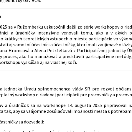
nej jednotky ÚSV ROS.
k
2025 sa v Ružomberku uskutočnil ďalší zo série workshopov o ri
dníci a úradníčky intenzívne venovali tomu, ako a v akých p
Po krátkych teoretických vstupoch o mieste participácie vo výkone
stali aj samotní účastníci a účastníčky, ktorí mali zaujímavé otáz
na Hromcová a Alena Petrželková z Participatívnej jednotky ÚS
ny proces, ako ho manažovať a predstavili participatívne metódy,
workshopu vyskúšali aj na vlastnej koži.
vna jednotka Úradu splnomocnenca vlády SR pre rozvoj občians
platný workshop o riadenej participácii pre pracovníčky a pracovn
v a úradníčok sa na workshope 14. augusta 2025 pripravoval na
ta tak, aby sa vzájomne zosúlaďovali možnosti mesta s potrebami 
častníčky sa dozvedeli: