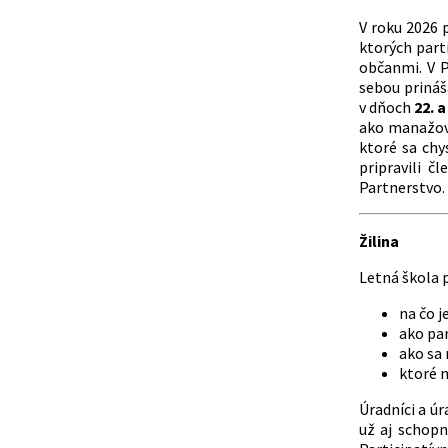
V roku 2026 
ktorých part
občanmi. V P
sebou prináš
v dňoch
22. a
ako manažova
ktoré sa chy
pripravili 
Partnerstvo.
Žilina
Letná škola 
na čo j
ako par
ako sa 
ktoré m
Úradníci a ú
už aj schopn