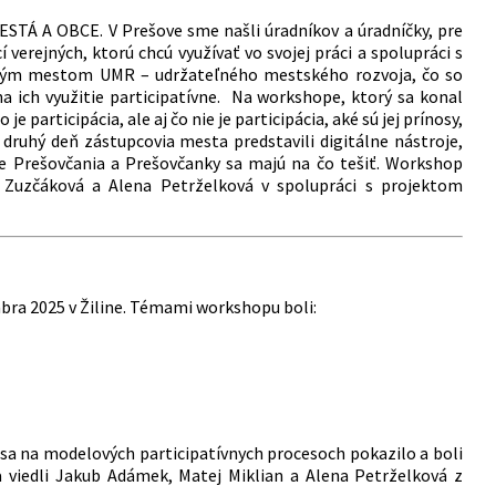
ESTÁ A OBCE. V Prešove sme našli úradníkov a úradníčky, pre
verejných, ktorú chcú využívať vo svojej práci a spolupráci s
drovým mestom UMR – udržateľného mestského rozvoja, čo so
na ich využitie participatívne. Na workshope, ktorý sa konal
je participácia, ale aj čo nie je participácia, aké sú jej prínosy,
 druhý deň zástupcovia mesta predstavili digitálne nástroje,
že Prešovčania a Prešovčanky sa majú na čo tešiť. Workshop
a Zuzčáková a Alena Petrželková v spolupráci s projektom
mbra 2025 v Žiline. Témami workshopu boli:
o sa na modelových participatívnych procesoch pokazilo a boli
 a viedli Jakub Adámek, Matej Miklian a Alena Petrželková z