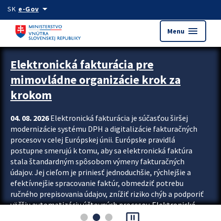
Preskocit na hlavný obsah
arrow_drop_down
SK
e-Gov
menu
Menu
Zastavit automatický posun upútavok
Elektronická fakturácia pre
mimovládne organizácie krok za
krokom
04. 08. 2026
Elektronická fakturácia je súčasťou širšej
modernizácie systému DPH a digitalizácie fakturačných
procesov v celej Európskej únii. Európske pravidlá
postupne smerujú k tomu, aby sa elektronická faktúra
stala štandardným spôsobom výmeny fakturačných
údajov. Jej cieľom je priniesť jednoduchšie, rýchlejšie a
efektívnejšie spracovanie faktúr, obmedziť potrebu
ručného prepisovania údajov, znížiť riziko chýb a podporiť
väčšiu automatizáciu účtovných procesov. Elektronická
pause_presentation
fakturácia preto nepredstavuje...