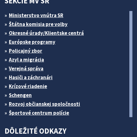
SEKCIE MV SR
Ministerstvo vnútra SR
Štátna komisia pre volby
Okresné úrady/Klientske centrá
Európske programy
Policajný zbor
Azyl a migrácia
Verejná správa
Hasiči a záchranári
Krízové riadenie
Schengen
Rozvoj občianskej spoločnosti
Športové centrum polície
DÔLEŽITÉ ODKAZY