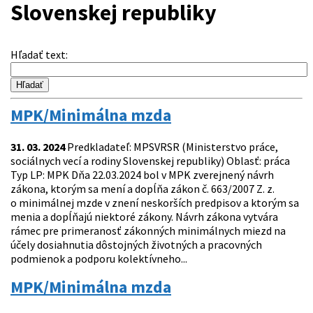
Slovenskej republiky
Hľadať text
:
MPK/Minimálna mzda
31. 03. 2024
Predkladateľ: MPSVRSR (Ministerstvo práce,
sociálnych vecí a rodiny Slovenskej republiky) Oblasť: práca
Typ LP: MPK Dňa 22.03.2024 bol v MPK zverejnený návrh
zákona, ktorým sa mení a dopĺňa zákon č. 663/2007 Z. z.
o minimálnej mzde v znení neskorších predpisov a ktorým sa
menia a dopĺňajú niektoré zákony. Návrh zákona vytvára
rámec pre primeranosť zákonných minimálnych miezd na
účely dosiahnutia dôstojných životných a pracovných
podmienok a podporu kolektívneho...
MPK/Minimálna mzda