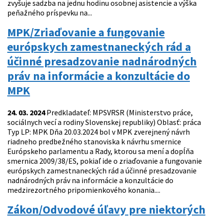
zvyšuje sadzba na jednu hodinu osobnej asistencie a výška
peňažného príspevku na...
MPK/Zriaďovanie a fungovanie
európskych zamestnaneckých rád a
účinné presadzovanie nadnárodných
práv na informácie a konzultácie do
MPK
24. 03. 2024
Predkladateľ: MPSVRSR (Ministerstvo práce,
sociálnych vecí a rodiny Slovenskej republiky) Oblasť: práca
Typ LP: MPK Dňa 20.03.2024 bol v MPK zverejnený návrh
riadneho predbežného stanoviska k návrhu smernice
Európskeho parlamentu a Rady, ktorou sa mení a dopĺňa
smernica 2009/38/ES, pokiaľ ide o zriaďovanie a fungovanie
európskych zamestnaneckých rád a účinné presadzovanie
nadnárodných práv na informácie a konzultácie do
medzirezortného pripomienkového konania....
Zákon/Odvodové úľavy pre niektorých