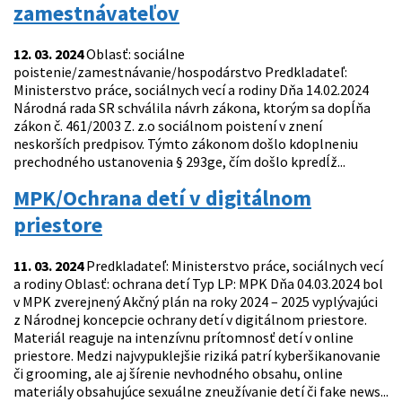
zamestnávateľov
12. 03. 2024
Oblasť: sociálne
poistenie/zamestnávanie/hospodárstvo Predkladateľ:
Ministerstvo práce, sociálnych vecí a rodiny Dňa 14.02.2024
Národná rada SR schválila návrh zákona, ktorým sa dopĺňa
zákon č. 461/2003 Z. z.o sociálnom poistení v znení
neskorších predpisov. Týmto zákonom došlo kdoplneniu
prechodného ustanovenia § 293ge, čím došlo kpredĺž...
MPK/Ochrana detí v digitálnom
priestore
11. 03. 2024
Predkladateľ: Ministerstvo práce, sociálnych vecí
a rodiny Oblasť: ochrana detí Typ LP: MPK Dňa 04.03.2024 bol
v MPK zverejnený Akčný plán na roky 2024 – 2025 vyplývajúci
z Národnej koncepcie ochrany detí v digitálnom priestore.
Materiál reaguje na intenzívnu prítomnosť detí v online
priestore. Medzi najvypuklejšie riziká patrí kyberšikanovanie
či grooming, ale aj šírenie nevhodného obsahu, online
materiály obsahujúce sexuálne zneužívanie detí či fake news...