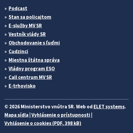
Podcast
Stan sa policajtom
E-služby MV SR
Vestník vlády SR
Obchodovanie s ľuďmi
Cudzinci
Miestna štátna správa
Vládny program ESO
Call centrum MV SR
E-trhovisko
© 2026 Ministerstvo vnútra SR. Web od
ELET systems
.
Mapa sídla
|
Vyhlásenie o prístupnosti
|
Vyhlásenie o cookies (PDF, 398 kB)