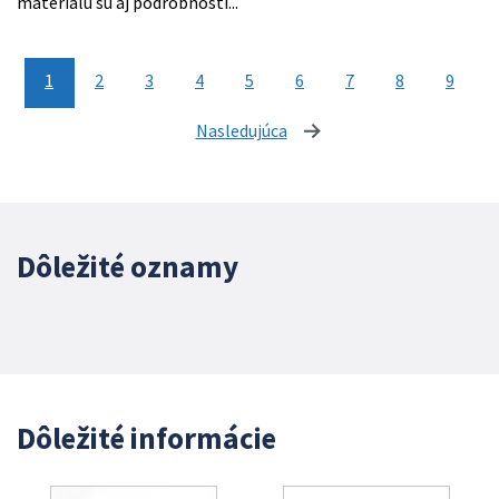
materiálu sú aj podrobnosti...
1
2
3
4
5
6
7
8
9
Nasledujúca
stránka
Dôležité oznamy
Dôležité informácie