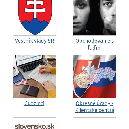
Vestník vlády SR
Obchodovanie s
ľuďmi
Cudzinci
Okresné úrady /
Klientske centrá