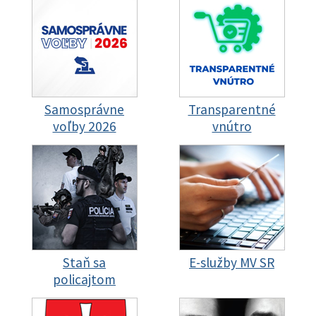
Samosprávne
Transparentné
voľby 2026
vnútro
Staň sa
E-služby MV SR
policajtom