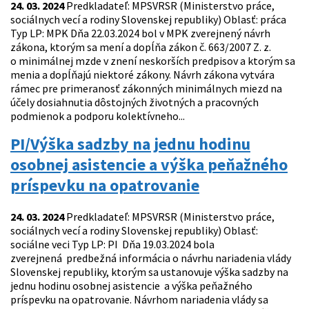
24. 03. 2024
Predkladateľ: MPSVRSR (Ministerstvo práce,
sociálnych vecí a rodiny Slovenskej republiky) Oblasť: práca
Typ LP: MPK Dňa 22.03.2024 bol v MPK zverejnený návrh
zákona, ktorým sa mení a dopĺňa zákon č. 663/2007 Z. z.
o minimálnej mzde v znení neskorších predpisov a ktorým sa
menia a dopĺňajú niektoré zákony. Návrh zákona vytvára
rámec pre primeranosť zákonných minimálnych miezd na
účely dosiahnutia dôstojných životných a pracovných
podmienok a podporu kolektívneho...
PI/Výška sadzby na jednu hodinu
osobnej asistencie a výška peňažného
príspevku na opatrovanie
24. 03. 2024
Predkladateľ: MPSVRSR (Ministerstvo práce,
sociálnych vecí a rodiny Slovenskej republiky) Oblasť:
sociálne veci Typ LP: PI Dňa 19.03.2024 bola
zverejnená predbežná informácia o návrhu nariadenia vlády
Slovenskej republiky, ktorým sa ustanovuje výška sadzby na
jednu hodinu osobnej asistencie a výška peňažného
príspevku na opatrovanie. Návrhom nariadenia vlády sa