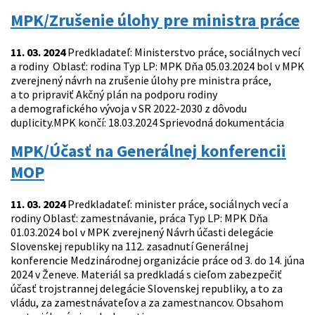
MPK/Zrušenie úlohy pre ministra práce
11. 03. 2024
Predkladateľ: Ministerstvo práce, sociálnych vecí
a rodiny Oblasť: rodina Typ LP: MPK Dňa 05.03.2024 bol v MPK
zverejnený návrh na zrušenie úlohy pre ministra práce,
a to pripraviť Akčný plán na podporu rodiny
a demografického vývoja v SR 2022-2030 z dôvodu
duplicity.MPK končí: 18.03.2024 Sprievodná dokumentácia
MPK/Účasť na Generálnej konferencii
MOP
11. 03. 2024
Predkladateľ: minister práce, sociálnych vecí a
rodiny Oblasť: zamestnávanie, práca Typ LP: MPK Dňa
01.03.2024 bol v MPK zverejnený Návrh účasti delegácie
Slovenskej republiky na 112. zasadnutí Generálnej
konferencie Medzinárodnej organizácie práce od 3. do 14. júna
2024 v Ženeve. Materiál sa predkladá s cieľom zabezpečiť
účasť trojstrannej delegácie Slovenskej republiky, a to za
vládu, za zamestnávateľov a za zamestnancov. Obsahom