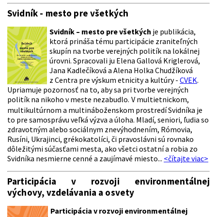
Svidník - mesto pre všetkých
Svidník – mesto pre všetkých
je publikácia,
ktorá prináša tému participácie zraniteľných
skupín na tvorbe verejných politík na lokálnej
úrovni. Spracovali ju Elena Gallová Kriglerová,
Jana Kadlečíková a Alena Holka Chudžíková
z Centra pre výskum etnicity a kultúry -
CVEK
.
Upriamuje pozornosť na to, aby sa pri tvorbe verejných
politík na nikoho v meste nezabudlo.
V multietnickom,
multikultúrnom a multináboženskom prostredí Svidníka je
to pre samosprávu veľká výzva a úloha. Mladí, seniori, ľudia so
zdravotným alebo sociálnym znevýhodnením, Rómovia,
Rusíni, Ukrajinci, grékokatolíci, či pravoslávni sú rovnako
dôležitými súčasťami mesta, ako všetci ostatní a robia zo
Svidníka nesmierne cenné a zaujímavé miesto...
<čítajte viac>
Participácia v rozvoji environmentálnej
výchovy, vzdelávania a osvety
Participácia v rozvoji environmentálnej