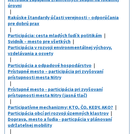
úrovni
Rakúske štandardy účasti verejnosti – odporúčania
pre dobrú prax
Participácia: cesta mladých ľudí k politikám
Svidník – mesto pre všetkých
Participácia v rozvoji environmentálnej výchovy,
vzdelávania a osvety
Participácia a odpadové hospodárstvo
Prístupné mesto – participácia pri zvyšovaní
prístupnosti mesta Nitry
Prístupné mesto - participácia pri zvyšovaní
prístupnosti mesta Nitry (jasná tlač)
Participatívne mechanizmy: KTO, ČO, KEDY, AKO?
Participácia obcí pri rozvoji územných klastrov
Doprava, mesto a ľudia - particpácia v plánovaní
udržateľnej mobility