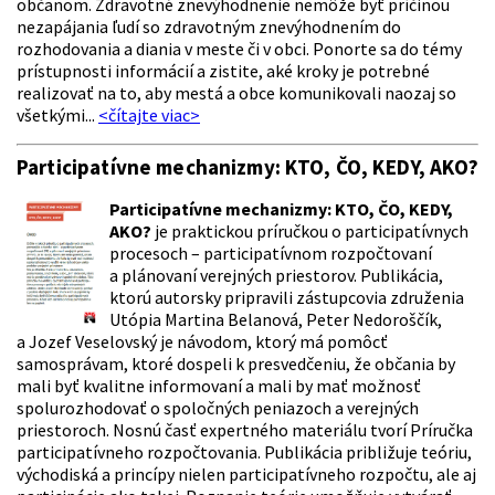
občanom. Zdravotné znevýhodnenie nemôže byť príčinou
nezapájania ľudí so zdravotným znevýhodnením do
rozhodovania a diania v meste či v obci. Ponorte sa do témy
prístupnosti informácií a zistite, aké kroky je potrebné
realizovať na to, aby mestá a obce komunikovali naozaj so
všetkými...
<čítajte viac>
Participatívne mechanizmy: KTO, ČO, KEDY, AKO?
Participatívne mechanizmy: KTO, ČO, KEDY,
AKO?
je praktickou príručkou o participatívnych
procesoch – participatívnom rozpočtovaní
a plánovaní verejných priestorov. Publikácia,
ktorú autorsky pripravili zástupcovia združenia
Utópia Martina Belanová, Peter Nedoroščík,
a Jozef Veselovský je návodom, ktorý má pomôcť
samosprávam, ktoré dospeli k presvedčeniu, že občania by
mali byť kvalitne informovaní a mali by mať možnosť
spolurozhodovať o spoločných peniazoch a verejných
priestoroch. Nosnú časť expertného materiálu tvorí Príručka
participatívneho rozpočtovania. Publikácia približuje teóriu,
východiská a princípy nielen participatívneho rozpočtu, ale aj