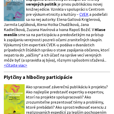
verejných politík
je prvou publikáciou novej
knižnej edície. Vznikla v spolupráci s Centrom
pre výskum etnicity a kultúry –
CVEK
a podieľali
sa na nej autorky: Elena Gallová Kriglerová,
Jarmila Lajčáková, Alena Holka Chudžíková, Jana
Kadlečíková, Zuzana Havírová a Ivana Rapoš Božič. V
Hlase
menšín
sme sa na participáciu a predovšetkým na prístup
k zapájaniu verejnosti pozreli očami zraniteľných skupín.
Výskumný tím expertiek CVEK-u podáva v dvanástich
prípadových štúdiách správu o stave zapájania občanov, ktorí
nepatria do „väčšiny“ a ich účasť na správe vecí verejných
môže byť (a spravidla aj býva), rôznymi spôsobmi sťažená...
<čítajte viac>
Plytčiny a hlbočiny participácie
Ako spracovať záverečnú publikáciu k projektu?
Ako najlepšie predstaviť expertky a expertov,
ktorí na projekte spolupracovali? Ako
zrozumiteľne prezentovať témy a problémy,
ktoré prebádali? Ako sprostredkovať esenciu z
realizovaných expedícií za lepším pochopením