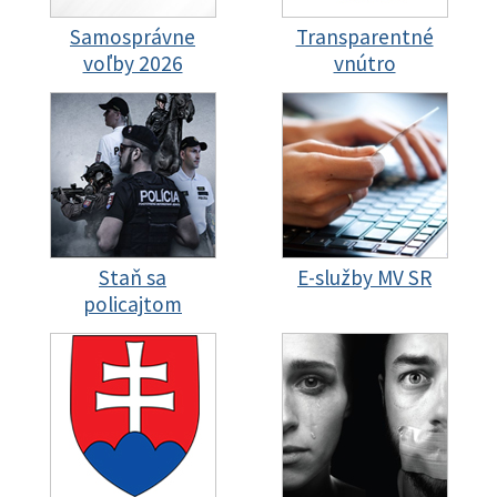
Samosprávne
Transparentné
voľby 2026
vnútro
Staň sa
E-služby MV SR
policajtom