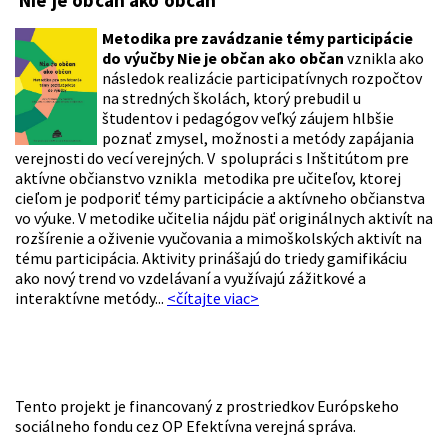
Nie je občan ako občan
Metodika pre zavádzanie témy participácie
do výučby Nie je občan ako občan
vznikla ako
následok realizácie participatívnych rozpočtov
na stredných školách, ktorý prebudil u
študentov i pedagógov veľký záujem hlbšie
poznať zmysel, možnosti a metódy zapájania
verejnosti do vecí verejných. V spolupráci s Inštitútom pre
aktívne občianstvo vznikla metodika pre učiteľov, ktorej
cieľom je podporiť témy participácie a aktívneho občianstva
vo výuke. V metodike učitelia nájdu päť originálnych aktivít na
rozšírenie a oživenie vyučovania a mimoškolských aktivít na
tému participácia. Aktivity prinášajú do triedy gamifikáciu
ako nový trend vo vzdelávaní a využívajú zážitkové a
interaktívne metódy...
<čítajte viac>
Tento projekt je financovaný z prostriedkov Európskeho
sociálneho fondu cez OP Efektívna verejná správa.