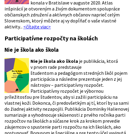
konala v Bratislave v auguste 2020. Atlas
inšpirácií je otvoreným a živým dokumentom spolupráce
občianskych združení a aktívnych občanov naprieč celým
Slovenskom, ktorý môžete aj vy dopĺňať o vaše vlastné
aktivity...
<čítajte viac>
Participatívne rozpočty na školách
Nie je škola ako škola
Nie je škola ako škola
je publikácia, ktorá
v prvom rade predstavuje
študentom a pedagógom stredných škôl pojem
participácia a následne prezentuje jeden z jej
nástrojov – participatívny rozpočet.
Participatívny rozpočet je výbornou
príležitosťou pre študentov, aby si zažili participáciu na
vlastnej koži. Dokonca, či predovšetkým aj tí, ktorí by sa sami
do žiadnej aktivity nezapojili. Publikácia Dominiky Halienovej
sumarizuje a vyhodnocuje skúsenosti z prvého ročníka parti
rozpočtov na školách a súčasne krok za krokom prevedie
záujemcov o spustenie parti rozpočtu na ich školách, ako
postupovať. Bonusom je špeciálne a pre tento účel vyvinutá