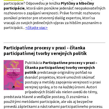
participácie? Odpoveďou je knižka
Plytčiny a hlbočiny
participácie
, ktorá vám ponúkne jedenásť neopakovateľných
rozhovorov o zapájaní verejnosti. Práve formát rozhovoru
ponúkol priestor pre otvorený dialóg expertov, ktorí sa
vracajú zo svojich jedinečných výprav za hlbším poznaním o
participácii...
<čítajte viac>
Participatívne procesy v praxi - čítanka
participatívnej tvorby verejných politík
Publikácia
Participatívne procesy v praxi –
čítanka participatívnej tvorby verejných
politík
predstavuje originálny pohľad na
dvanásť projektov, ktoré umožnili skúmať
postupy a metódy zapojenia verejnosti v praxi
verejnej správy, a to na každej úrovni. Autori
prípadových štúdií vás nielen uvedú do témy,
predstavia hlavné a vedľajšie postavy, či zoznámia s
použitými metódami participácie, ale vás aj bezpečne
prevedú zápletkami a nástrahami participatívneho procesu.