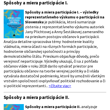
Spôsoby a miera participácie I.
Spôsoby a miera participácie I. – výsledky
reprezentatívneho výskumu o participácii na
Slovensku
je publikácia, ktorá sumarizuje
zistenia z reprezentatívneho výskumu autoriek
Jany Plichtovej a Anny Šestákovej zameraného
na prieskum postojov občanov k participácii.
Analýza detailne spracováva témy: hodnotenie kvality
vládnutia, miera účasti na rôznych formách participácie,
hodnotenie občianskej spoločnosti a princípy
demokratického štátu. Prieskum objasňuje dôvody, prečo
verejnosť neparticipuje. Výsledky ukazujú, či sa z pohľadu
občanov vláde v roku 2018 darilo vytvárať priestor pre
participáciu občanov na tvorbe verejnej politiky a či vláda
vytvárala dostatočné podmienky, ktoré by umožnili všetkým
vrstvám spoločnosti ovplyvňovať politické rozhodovanie a či
si politickí reprezentanti...
<čítajte viac>
Spôsoby a miera participácie II.
Spôsoby a miera participácie II.
analyzuje