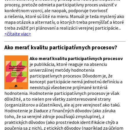
procesy, pretože odmieta participatívny proces uväzniť v
konkrétnom vzorci, ale naopak, podporuje tvorivosť
a riešenia, ktoré sú šité na mieru.
Manuál je teda myslený ako
mapa otázok a alternatív, o ktorých treba premýšľať a ktoré
treba zvážiť pri plánovaní a realizácii verejnej participácie
...
<čítajte viac>
Ako merať kvalitu participatívnych procesov?
Ako merať kvalitu participatívnych procesov
je publikácia, ktoré reaguje na absenciu
univerzálnej metódy hodnotenia
participatívnych procesov. Dôvodom je, že
koncept participácie nemá jednotnú definíciu a
neexistujú všeobecne prijímané kritériá
hodnotenia. Hodnotenie participatívnych procesov je však
dôležité, a to nielen pre všetky zainteresované strany
(organizátorov a účastníkov), ale aj pre verejnosť ako takú.
Hodnotenie je žiaduce z finančných dôvodov (ako záruka
toho, že sa verejné zdroje používajú zmysluplne), z
praktických dôvodov (ako prostriedok identifikácie chýb a
poučenia sa z nich), z etických dôvodov (napríklad za účelom