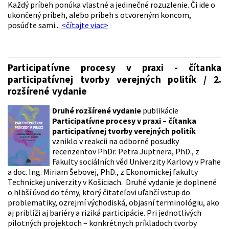
Každý príbeh ponúka vlastné a jedinečné rozuzlenie. Či ide o
ukončený príbeh, alebo príbeh s otvoreným koncom,
posúďte sami...
<čítajte viac>
Participatívne procesy v praxi - čítanka
participatívnej tvorby verejných politík / 2.
rozšírené vydanie
Druhé rozšírené vydanie
publikácie
Participatívne procesy v praxi – čítanka
participatívnej tvorby verejných politík
vzniklo v reakcii na odborné posudky
recenzentov PhDr. Petra Jüptnera, PhD., z
Fakulty sociálních věd Univerzity Karlovy v Prahe
a doc. Ing. Miriam Šebovej, PhD., z Ekonomickej fakulty
Technickej univerzity v Košiciach. Druhé vydanie je doplnené
o hlbší úvod do témy, ktorý čitateľovi uľahčí vstup do
problematiky, ozrejmí východiská, objasní terminológiu, ako
aj priblíži aj bariéry a riziká participácie. Pri jednotlivých
pilotných projektoch – konkrétnych príkladoch tvorby