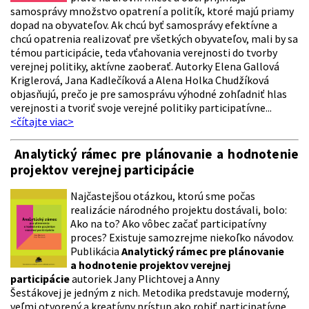
samosprávy množstvo opatrení a politík, ktoré majú priamy
dopad na obyvateľov. Ak chcú byť samosprávy efektívne a
chcú opatrenia realizovať pre všetkých obyvateľov, mali by sa
témou participácie, teda vťahovania verejnosti do tvorby
verejnej politiky, aktívne zaoberať. Autorky Elena Gallová
Kriglerová, Jana Kadlečíková a Alena Holka Chudžíková
objasňujú, prečo je pre samosprávu výhodné zohľadniť hlas
verejnosti a tvoriť svoje verejné politiky participatívne...
<čítajte viac>
Analytický rámec pre plánovanie a hodnotenie
projektov verejnej participácie
Najčastejšou otázkou, ktorú sme počas
realizácie národného projektu dostávali, bolo:
Ako na to? Ako vôbec začať participatívny
proces? Existuje samozrejme niekoľko návodov.
Publikácia
Analytický rámec pre plánovanie
a hodnotenie projektov verejnej
participácie
autoriek
Jany Plichtovej
a
Anny
Šestákovej
je
jedným
z nich. Metodika predstavuje moderný,
veľmi otvorený a kreatívny prístup ako robiť participatívne