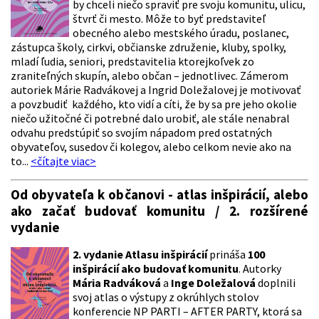
by chceli niečo spraviť pre svoju komunitu, ulicu,
štvrť či mesto. Môže to byť predstaviteľ
obecného alebo mestského úradu, poslanec,
zástupca školy, cirkvi, občianske združenie, kluby, spolky,
mladí ľudia, seniori, predstavitelia ktorejkoľvek zo
zraniteľných skupín, alebo občan – jednotlivec. Zámerom
autoriek Márie Radvákovej a Ingrid Doležalovej je motivovať
a povzbudiť každého, kto vidí a cíti, že by sa pre jeho okolie
niečo užitočné či potrebné dalo urobiť, ale stále nenabral
odvahu predstúpiť so svojím nápadom pred ostatných
obyvateľov, susedov či kolegov, alebo celkom nevie ako na
to...
<čítajte viac>
Od obyvateľa k občanovi - atlas inšpirácií, alebo
ako začať budovať komunitu / 2. rozšírené
vydanie
2. vydanie Atlasu inšpirácií
prináša
100
inšpirácií ako budovať komunitu
. Autorky
Mária Radváková
a
Inge Doležalová
doplnili
svoj atlas o výstupy z okrúhlych stolov
konferencie NP PARTI – AFTER PARTY, ktorá sa