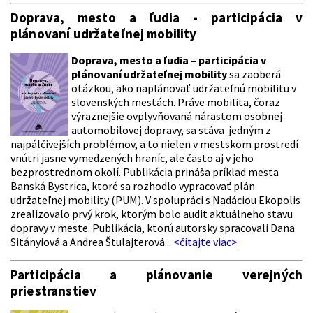
Doprava, mesto a ľudia - participácia v
plánovaní udržateľnej mobility
Doprava, mesto a ľudia – participácia v
plánovaní udržateľnej mobility
sa zaoberá
otázkou, ako naplánovať udržateľnú mobilitu v
slovenských mestách. Práve mobilita, čoraz
výraznejšie ovplyvňovaná nárastom osobnej
automobilovej dopravy, sa stáva jedným z
najpálčivejších problémov, a to nielen v mestskom prostredí
vnútri jasne vymedzených hraníc, ale často aj v jeho
bezprostrednom okolí. Publikácia prináša príklad mesta
Banská Bystrica, ktoré sa rozhodlo vypracovať plán
udržateľnej mobility (PUM). V spolupráci s Nadáciou Ekopolis
zrealizovalo prvý krok, ktorým bolo audit aktuálneho stavu
dopravy v meste. Publikácia, ktorú autorsky spracovali Dana
Sitányiová a Andrea Štulajterová...
<čítajte viac>
Participácia a plánovanie verejných
priestranstiev