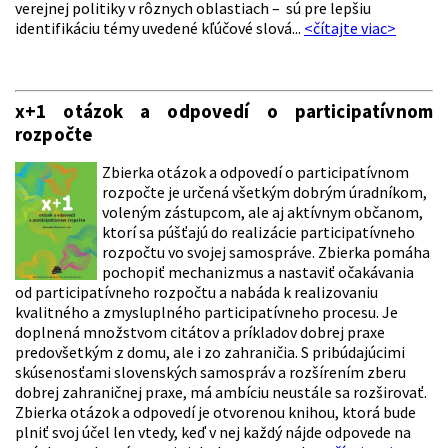
verejnej politiky v rôznych oblastiach – sú pre lepšiu
identifikáciu témy uvedené kľúčové slová...
<čítajte viac>
x+1 otázok a odpovedí o participatívnom
rozpočte
Zbierka otázok a odpovedí o participatívnom
rozpočte je určená všetkým dobrým úradníkom,
voleným zástupcom, ale aj aktívnym občanom,
ktorí sa púšťajú do realizácie participatívneho
rozpočtu vo svojej samospráve. Zbierka pomáha
pochopiť mechanizmus a nastaviť očakávania
od participatívneho rozpočtu a nabáda k realizovaniu
kvalitného a zmysluplného participatívneho procesu. Je
doplnená množstvom citátov a príkladov dobrej praxe
predovšetkým z domu, ale i zo zahraničia. S pribúdajúcimi
skúsenosťami slovenských samospráv a rozšírením zberu
dobrej zahraničnej praxe, má ambíciu neustále sa rozširovať.
Zbierka otázok a odpovedí je otvorenou knihou, ktorá bude
plniť svoj účel len vtedy, keď v nej každý nájde odpovede na