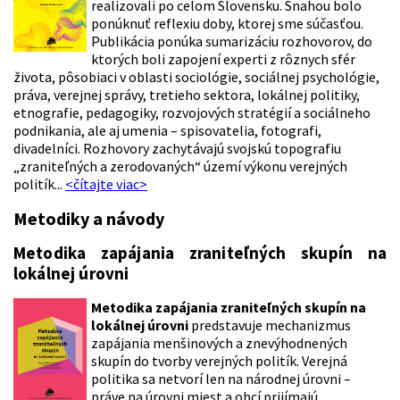
realizovali po celom Slovensku. Snahou bolo
ponúknuť reflexiu doby, ktorej sme súčasťou.
Publikácia ponúka sumarizáciu rozhovorov, do
ktorých boli zapojení experti z rôznych sfér
života, pôsobiaci v oblasti sociológie, sociálnej psychológie,
práva, verejnej správy, tretieho sektora, lokálnej politiky,
etnografie, pedagogiky, rozvojových stratégií a sociálneho
podnikania, ale aj umenia – spisovatelia, fotografi,
divadelníci. Rozhovory zachytávajú svojskú topografiu
„zraniteľných a zerodovaných“ území výkonu verejných
politík...
<čítajte viac>
Metodiky a návody
Metodika zapájania zraniteľných skupín na
lokálnej úrovni
Metodika zapájania zraniteľných skupín na
lokálnej úrovni
predstavuje mechanizmus
zapájania menšinových a znevýhodnených
skupín do tvorby verejných politík. Verejná
politika sa netvorí len na národnej úrovni –
práve na úrovni miest a obcí prijímajú