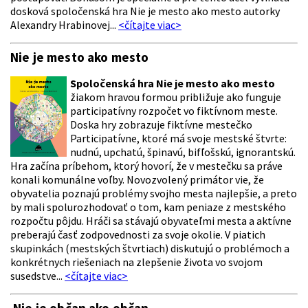
dosková spoločenská hra Nie je mesto ako mesto autorky
Alexandry Hrabinovej...
<čítajte viac>
Nie je mesto ako mesto
Spoločenská hra Nie je mesto ako mesto
žiakom hravou formou približuje ako funguje
participatívny rozpočet vo fiktívnom meste.
Doska hry zobrazuje fiktívne mestečko
Participatívne, ktoré má svoje mestské štvrte:
nudnú, upchatú, špinavú, bifľošskú, ignorantskú.
Hra začína príbehom, ktorý hovorí, že v mestečku sa práve
konali komunálne voľby. Novozvolený primátor vie, že
obyvatelia poznajú problémy svojho mesta najlepšie, a preto
by mali spolurozhodovať o tom, kam peniaze z mestského
rozpočtu pôjdu. Hráči sa stávajú obyvateľmi mesta a aktívne
preberajú časť zodpovednosti za svoje okolie. V piatich
skupinkách (mestských štvrtiach) diskutujú o problémoch a
konkrétnych riešeniach na zlepšenie života vo svojom
susedstve...
<čítajte viac>