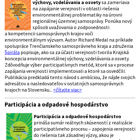
výchovy, vzdelávania a osvety
sa zameriava
na zapájanie verejnosti v oblasti riešenia
environmentálnej problematiky na úrovni
regionálnej územnej samosprávy. Ponúka nový
spôsob uvažovania o zodpovednosti
a kompetencii samosprávnych krajov voči
environmentálnym výzvam. Autor Richard Medal na príklade
spolupráce Trenčianskeho samosprávneho kraja a združenia
Špirála
popisuje, ako sa za účasti verejnosti tvorila Krajská
koncepcia environmentálnej výchovy, vzdelávania a osvety.
Zdôvodňuje výber participatívnych metód, ktoré sa v procese
zapájania verejnosti implementovali a ktoré sa osvedčili.
Publikácia predkladá tento návod s ambíciou, že nájde svojich
adresátov a nasledovateľov v ostatných samosprávnych
krajoch na Slovensku...
<čítajte viac>
Participácia a odpadové hospodárstvo
Participácia a odpadové hospodárstvo
prináša sumár reálnych skúseností z realizácie
participatívneho procesu – zapojenia verejnosti
do riešenia tak zásadnej výzvy, akou je