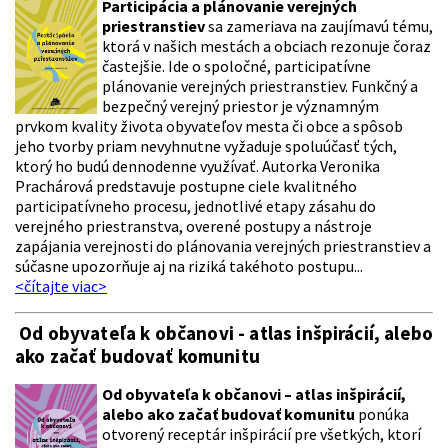
Participácia a plánovanie verejných
priestranstiev
sa zameriava na zaujímavú tému,
ktorá v našich mestách a obciach rezonuje čoraz
častejšie. Ide o spoločné, participatívne
plánovanie verejných priestranstiev. Funkčný a
bezpečný verejný priestor je významným
prvkom kvality života obyvateľov mesta či obce a spôsob
jeho tvorby priam nevyhnutne vyžaduje spoluúčasť tých,
ktorý ho budú dennodenne využívať. Autorka Veronika
Prachárová predstavuje postupne ciele kvalitného
participatívneho procesu, jednotlivé etapy zásahu do
verejného priestranstva, overené postupy a nástroje
zapájania verejnosti do plánovania verejných priestranstiev a
súčasne upozorňuje aj na riziká takéhoto postupu...
<čítajte viac>
Od obyvateľa k občanovi - atlas inšpirácií, alebo
ako začať budovať komunitu
Od obyvateľa k občanovi – atlas inšpirácií,
alebo ako začať budovať komunitu
ponúka
otvorený receptár inšpirácií pre všetkých, ktorí