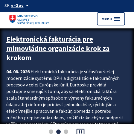
Preskocit na hlavný obsah
arrow_drop_down
SK
e-Gov
menu
Menu
Zastavit automatický posun upútavok
Elektronická fakturácia pre
mimovládne organizácie krok za
krokom
04. 08. 2026
Elektronická fakturácia je súčasťou širšej
modernizácie systému DPH a digitalizácie fakturačných
procesov v celej Európskej únii. Európske pravidlá
postupne smerujú k tomu, aby sa elektronická faktúra
stala štandardným spôsobom výmeny fakturačných
údajov. Jej cieľom je priniesť jednoduchšie, rýchlejšie a
efektívnejšie spracovanie faktúr, obmedziť potrebu
ručného prepisovania údajov, znížiť riziko chýb a podporiť
väčšiu automatizáciu účtovných procesov. Elektronická
pause_presentation
fakturácia preto nepredstavuje...