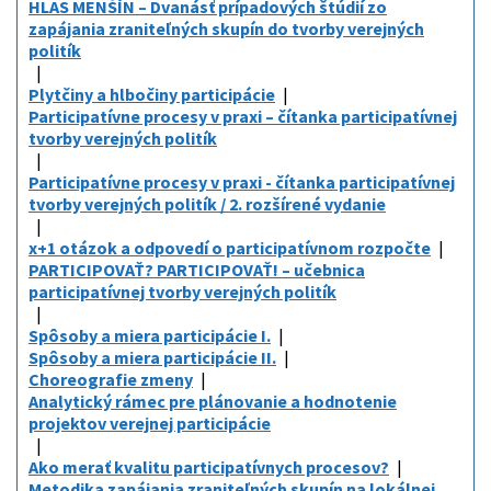
HLAS MENŠÍN – Dvanásť prípadových štúdií zo
zapájania zraniteľných skupín do tvorby verejných
politík
Plytčiny a hlbočiny participácie
Participatívne procesy v praxi – čítanka participatívnej
tvorby verejných politík
Participatívne procesy v praxi - čítanka participatívnej
tvorby verejných politík / 2. rozšírené vydanie
x+1 otázok a odpovedí o participatívnom rozpočte
PARTICIPOVAŤ? PARTICIPOVAŤ! – učebnica
participatívnej tvorby verejných politík
Spôsoby a miera participácie I.
Spôsoby a miera participácie II.
Choreografie zmeny
Analytický rámec pre plánovanie a hodnotenie
projektov verejnej participácie
Ako merať kvalitu participatívnych procesov?
Metodika zapájania zraniteľných skupín na lokálnej