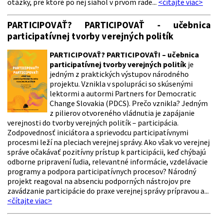
otázky, pre ktoré po nej siahol v prvom rade...
<čítajte viac>
PARTICIPOVAŤ? PARTICIPOVAŤ - učebnica
participatívnej tvorby verejných politík
PARTICIPOVAŤ? PARTICIPOVAŤ! – učebnica
participatívnej tvorby verejných politík
je
jedným z praktických výstupov národného
projektu. Vznikla v spolupráci so skúsenými
lektormi a autormi Partners for Democratic
Change Slovakia (PDCS). Prečo vznikla? Jedným
z pilierov otvoreného vládnutia je zapájanie
verejnosti do tvorby verejných politík – participácia.
Zodpovednosť iniciátora a sprievodcu participatívnymi
procesmi leží na pleciach verejnej správy. Ako však vo verejnej
správe očakávať pozitívny prístup k participácii, keď chýbajú
odborne pripravení ľudia, relevantné informácie, vzdelávacie
programy a podpora participatívnych procesov? Národný
projekt reagoval na absenciu podporných nástrojov pre
zavádzanie participácie do praxe verejnej správy prípravou a...
<čítajte viac>