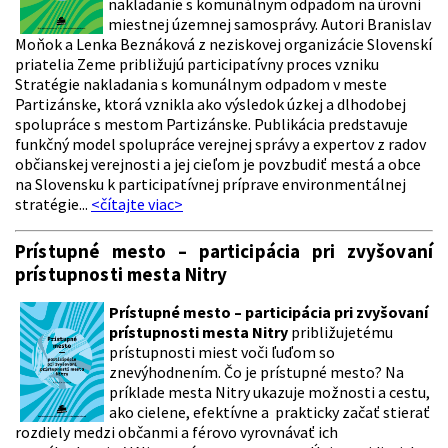
nakladanie s komunálnym odpadom na úrovni
miestnej územnej samosprávy. Autori Branislav
Moňok a Lenka Beznáková z neziskovej organizácie Slovenskí
priatelia Zeme približujú participatívny proces vzniku
Stratégie nakladania s komunálnym odpadom v meste
Partizánske, ktorá vznikla ako výsledok úzkej a dlhodobej
spolupráce s mestom Partizánske. Publikácia predstavuje
funkčný model spolupráce verejnej správy a expertov z radov
občianskej verejnosti a jej cieľom je povzbudiť mestá a obce
na Slovensku k participatívnej príprave environmentálnej
stratégie...
<čítajte viac>
Prístupné mesto – participácia pri zvyšovaní
prístupnosti mesta Nitry
Prístupné mesto – participácia pri zvyšovaní
prístupnosti mesta Nitry
približujetému
prístupnosti miest voči ľuďom so
znevýhodnením. Čo je prístupné mesto? Na
príklade mesta Nitry ukazuje možnosti a cestu,
ako cielene, efektívne a prakticky začať stierať
rozdiely medzi občanmi a férovo vyrovnávať ich