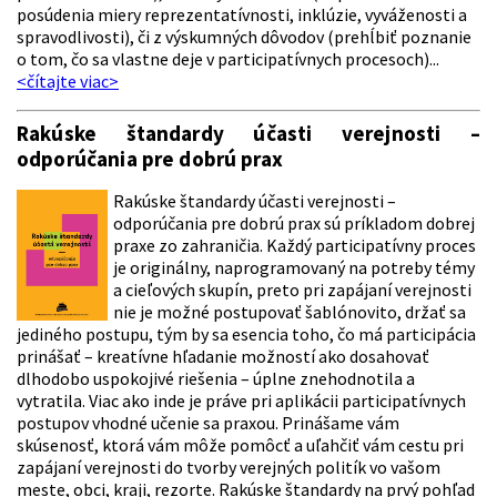
posúdenia miery reprezentatívnosti, inklúzie, vyváženosti a
spravodlivosti), či z výskumných dôvodov (prehĺbiť poznanie
o tom, čo sa vlastne deje v participatívnych procesoch)...
<čítajte viac>
Rakúske štandardy účasti verejnosti –
odporúčania pre dobrú prax
Rakúske štandardy účasti verejnosti –
odporúčania pre dobrú prax sú príkladom dobrej
praxe zo zahraničia. Každý participatívny proces
je originálny, naprogramovaný na potreby témy
a cieľových skupín, preto pri zapájaní verejnosti
nie je možné postupovať šablónovito, držať sa
jediného postupu, tým by sa esencia toho, čo má participácia
prinášať – kreatívne hľadanie možností ako dosahovať
dlhodobo uspokojivé riešenia – úplne znehodnotila a
vytratila. Viac ako inde je práve pri aplikácii participatívnych
postupov vhodné učenie sa praxou. Prinášame vám
skúsenosť, ktorá vám môže pomôcť a uľahčiť vám cestu pri
zapájaní verejnosti do tvorby verejných politík vo vašom
meste, obci, kraji, rezorte. Rakúske štandardy na prvý pohľad