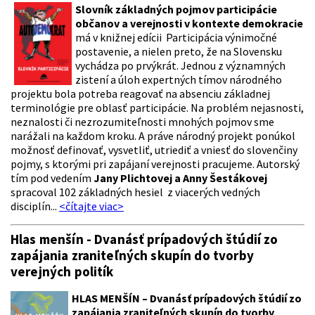
Slovník základných pojmov participácie
občanov a verejnosti v kontexte
demokracie
má v knižnej edícii Participácia výnimočné
postavenie, a nielen preto, že na Slovensku
vychádza po prvýkrát. Jednou z významných
zistení a úloh expertných tímov národného
projektu bola potreba reagovať na absenciu základnej
terminológie pre oblasť participácie. Na problém nejasnosti,
neznalosti či nezrozumiteľnosti mnohých pojmov sme
narážali na každom kroku. A práve národný projekt ponúkol
možnosť definovať, vysvetliť, utriediť a vniesť do slovenčiny
pojmy, s ktorými pri zapájaní verejnosti pracujeme. Autorský
tím pod vedením
Jany Plichtovej a Anny Šestákovej
spracoval 102 základných hesiel z viacerých vedných
disciplín...
<čítajte viac>
Hlas menšín - Dvanásť prípadových štúdií zo
zapájania zraniteľných skupín do tvorby
verejných politík
HLAS MENŠÍN – Dvanásť prípadových štúdií zo
zapájania zraniteľných skupín do tvorby