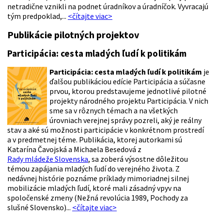
netradične vznikli na podnet úradníkov a úradníčok. Vyvracajú
tým predpoklad,...
<čítajte viac>
Publikácie pilotných projektov
Participácia: cesta mladých ľudí k politikám
Participácia: cesta mladých ľudí k politikám
je
ďalšou publikáciou edície Participácia a súčasne
prvou, ktorou predstavujeme jednotlivé pilotné
projekty národného projektu Participácia. V nich
sme sa v rôznych témach a na všetkých
úrovniach verejnej správy pozreli, aký je reálny
stav a aké sú možnosti participácie v konkrétnom prostredí
a v predmetnej téme. Publikácia, ktorej autorkami sú
Katarína Čavojská a Michaela Besedová z
Rady mládeže Slovenska
, sa zoberá výsostne dôležitou
témou zapájania mladých ľudí do verejného života. Z
nedávnej histórie poznáme príklady mimoriadnej silnej
mobilizácie mladých ľudí, ktoré mali zásadný vpyv na
spoločenské zmeny (Nežná revolúcia 1989, Pochody za
slušné Slovensko)...
<čítajte viac>