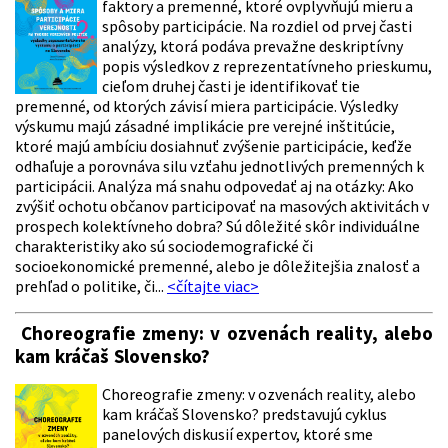
faktory a premenné, ktoré ovplyvňujú mieru a
spôsoby participácie. Na rozdiel od prvej časti
analýzy, ktorá podáva prevažne deskriptívny
popis výsledkov z reprezentatívneho prieskumu,
cieľom druhej časti je identifikovať tie
premenné, od ktorých závisí miera participácie. Výsledky
výskumu majú zásadné implikácie pre verejné inštitúcie,
ktoré majú ambíciu dosiahnuť zvýšenie participácie, keďže
odhaľuje a porovnáva silu vzťahu jednotlivých premenných k
participácii. Analýza má snahu odpovedať aj na otázky: Ako
zvýšiť ochotu občanov participovať na masových aktivitách v
prospech kolektívneho dobra? Sú dôležité skôr individuálne
charakteristiky ako sú sociodemografické či
socioekonomické premenné, alebo je dôležitejšia znalosť a
prehľad o politike, či...
<čítajte viac>
Choreografie zmeny: v ozvenách reality, alebo
kam kráčaš Slovensko?
Choreografie zmeny: v ozvenách reality, alebo
kam kráčaš Slovensko? predstavujú cyklus
panelových diskusií expertov, ktoré sme