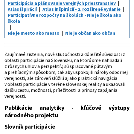
Participácia a plánovanie verejných priestranstiev
Atlas išpirácií
Atlas inšpirácií - 2. rozšírené vydanie
Participatívne rozpočty na školách - Nie je škola ako
škola
Nie je mesto ako mesto
Nie je občan ako občan
Zaujímavé zistenia, nové skutočnosti a dôležité súvislosti z
oblasti participácie na Slovensku, na ktorú sme nahliadali
z rôznych uhlov a perspektív, sú spracované pútavým
a prehľadným spôsobom, tak aby uspokojili nároky odbornej
verejnosti, ale zároveň slúžili aj ako praktická navigácia
v oblasti participácie v teréne slovenskej reality a ukazovali
ďalšiu cestu, možnosti, príležitosti a prínosy zapájania
verejnosti.
Publikácie analytiky - kľúčové výstupy
národného projektu
Slovník participácie