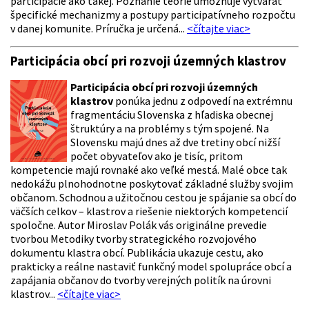
participácie ako takej. Poznanie teórie umožňuje vytvárať
špecifické mechanizmy a postupy participatívneho rozpočtu
v danej komunite. Príručka je určená...
<čítajte viac>
Participácia obcí pri rozvoji územných klastrov
Participácia obcí pri rozvoji územných
klastrov
ponúka jednu z odpovedí na extrémnu
fragmentáciu Slovenska z hľadiska obecnej
štruktúry a na problémy s tým spojené. Na
Slovensku majú dnes až dve tretiny obcí nižší
počet obyvateľov ako je tisíc, pritom
kompetencie majú rovnaké ako veľké mestá. Malé obce tak
nedokážu plnohodnotne poskytovať základné služby svojim
občanom. Schodnou a užitočnou cestou je spájanie sa obcí do
väčších celkov – klastrov a riešenie niektorých kompetencií
spoločne. Autor Miroslav Polák vás originálne prevedie
tvorbou Metodiky tvorby strategického rozvojového
dokumentu klastra obcí. Publikácia ukazuje cestu, ako
prakticky a reálne nastaviť funkčný model spolupráce obcí a
zapájania občanov do tvorby verejných politík na úrovni
klastrov...
<čítajte viac>