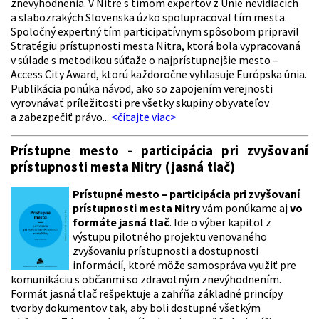
znevýhodnenia. V Nitre s tímom expertov z Únie nevidiacich
a slabozrakých Slovenska úzko spolupracoval tím mesta.
Spoločný expertný tím participatívnym spôsobom pripravil
Stratégiu prístupnosti mesta Nitra, ktorá bola vypracovaná
v súlade s metodikou súťaže o najprístupnejšie mesto –
Access City Award, ktorú každoročne vyhlasuje Európska únia.
Publikácia ponúka návod, ako so zapojením verejnosti
vyrovnávať príležitosti pre všetky skupiny obyvateľov
a zabezpečiť právo...
<čítajte viac>
Prístupne mesto - participácia pri zvyšovaní
prístupnosti mesta Nitry (jasná tlač)
Prístupné mesto – participácia pri zvyšovaní
prístupnosti mesta Nitry
vám ponúkame aj
vo
formáte jasná tlač
. Ide o výber kapitol z
výstupu pilotného projektu venovaného
zvyšovaniu prístupnosti a dostupnosti
informácií, ktoré môže samospráva využiť pre
komunikáciu s občanmi so zdravotným znevýhodnením.
Formát jasná tlač rešpektuje a zahŕňa základné princípy
tvorby dokumentov tak, aby boli dostupné všetkým