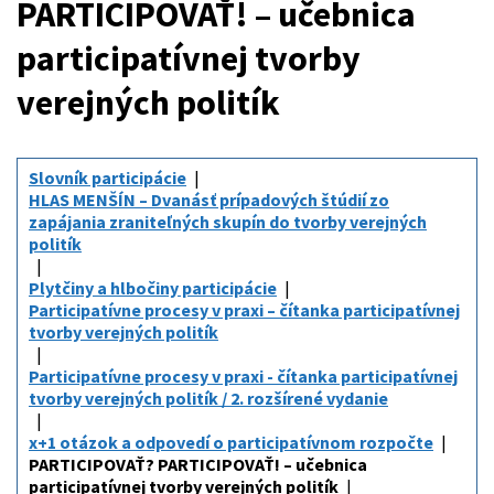
PARTICIPOVAŤ! – učebnica
participatívnej tvorby
verejných politík
Slovník participácie
HLAS MENŠÍN – Dvanásť prípadových štúdií zo
zapájania zraniteľných skupín do tvorby verejných
politík
Plytčiny a hlbočiny participácie
Participatívne procesy v praxi – čítanka participatívnej
tvorby verejných politík
Participatívne procesy v praxi - čítanka participatívnej
tvorby verejných politík / 2. rozšírené vydanie
x+1 otázok a odpovedí o participatívnom rozpočte
PARTICIPOVAŤ? PARTICIPOVAŤ! – učebnica
participatívnej tvorby verejných politík