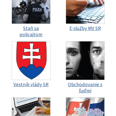
Staň sa
E-služby MV SR
policajtom
Vestník vlády SR
Obchodovanie s
ľuďmi