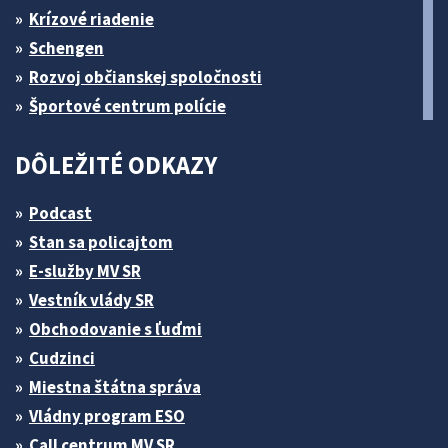
Krízové riadenie
Schengen
Rozvoj občianskej spoločnosti
Športové centrum polície
DÔLEŽITÉ ODKAZY
Podcast
Stan sa policajtom
E-služby MV SR
Vestník vlády SR
Obchodovanie s ľuďmi
Cudzinci
Miestna štátna správa
Vládny program ESO
Call centrum MV SR