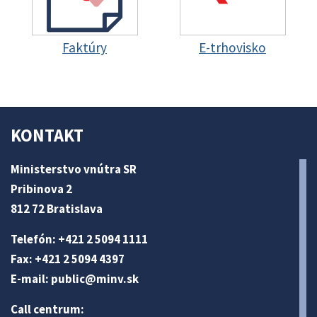
Faktúry
E-trhovisko
KONTAKT
Ministerstvo vnútra SR
Pribinova 2
812 72 Bratislava
Telefón: +421 2 5094 1111
Fax: +421 2 5094 4397
E-mail:
public@minv
.sk
Call centrum: