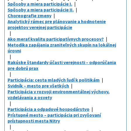
Spôsoby a miera participácie I.
Spôsoby a miera participácie II.
Choreografie zmeny
Analytický rámec pre plánovanie a hodnotenie
projektov verejnej participácie
Ako merať kvalitu participatívnych procesov?
Metodika zapájania zraniteľných skupín na lokálnej
úrovni
Rakúske štandardy účasti verejnosti – odporúčania
pre dobrú prax
Participácia: cesta mladých ľudí k politikám
Svidník – mesto pre všetkých
Participácia v rozvoji environmentálnej výchovy,
vzdelávania a osvety
Participácia a odpadové hospodárstvo
Prístupné mesto – participácia pri zvyšovaní
prístupnosti mesta Nitry