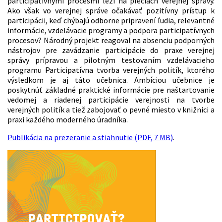
participatívnymi procesmi leží na pleciach verejnej správy.
Ako však vo verejnej správe očakávať pozitívny prístup k
participácii, keď chýbajú odborne pripravení ľudia, relevantné
informácie, vzdelávacie programy a podpora participatívnych
procesov? Národný projekt reagoval na absenciu podporných
nástrojov pre zavádzanie participácie do praxe verejnej
správy prípravou a pilotným testovaním vzdelávacieho
programu Participatívna tvorba verejných politík, ktorého
výsledkom je aj táto učebnica. Ambíciou učebnice je
poskytnúť základné praktické informácie pre naštartovanie
vedomej a riadenej participácie verejnosti na tvorbe
verejných politík a tiež zabojovať o pevné miesto v knižnici a
praxi každého moderného úradníka.
Publikácia na prezeranie a stiahnutie (PDF, 7 MB)
.