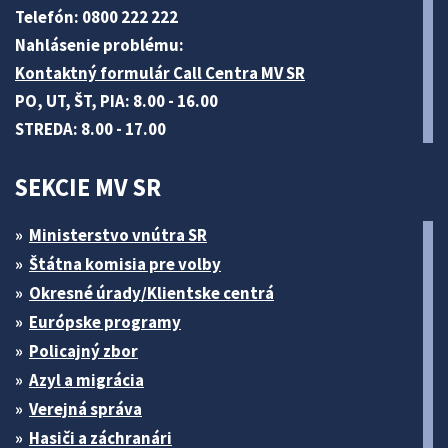
Telefón: 0800 222 222
Nahlásenie problému:
Kontaktný formulár Call Centra MV SR
PO, UT, ŠT, PIA: 8.00 - 16.00
STREDA: 8.00 - 17.00
SEKCIE MV SR
Ministerstvo vnútra SR
Štátna komisia pre volby
Okresné úrady/Klientske centrá
Európske programy
Policajný zbor
Azyl a migrácia
Verejná správa
Hasiči a záchranári