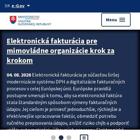
Preskocit na hlavný obsah
arrow_drop_down
SK
e-Gov
menu
Menu
Zastavit automatický posun upútavok
Elektronická fakturácia pre
mimovládne organizácie krok za
krokom
04. 08. 2026
Elektronická fakturácia je súčasťou širšej
modernizácie systému DPH a digitalizácie fakturačných
procesov v celej Európskej únii. Európske pravidlá
postupne smerujú k tomu, aby sa elektronická faktúra
stala štandardným spôsobom výmeny fakturačných
údajov. Jej cieľom je priniesť jednoduchšie, rýchlejšie a
efektívnejšie spracovanie faktúr, obmedziť potrebu
ručného prepisovania údajov, znížiť riziko chýb a podporiť
väčšiu automatizáciu účtovných procesov. Elektronická
pause_presentation
fakturácia preto nepredstavuje...