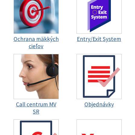
Ochrana mäkkých
Entry/Exit System
cieľov
Call centrum MV
Objednávky
SR