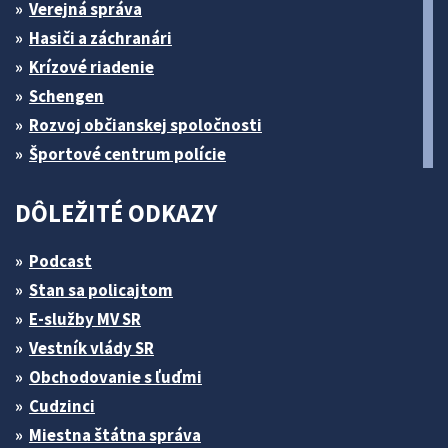
Verejná správa
Hasiči a záchranári
Krízové riadenie
Schengen
Rozvoj občianskej spoločnosti
Športové centrum polície
DÔLEŽITÉ ODKAZY
Podcast
Stan sa policajtom
E-služby MV SR
Vestník vlády SR
Obchodovanie s ľuďmi
Cudzinci
Miestna štátna správa