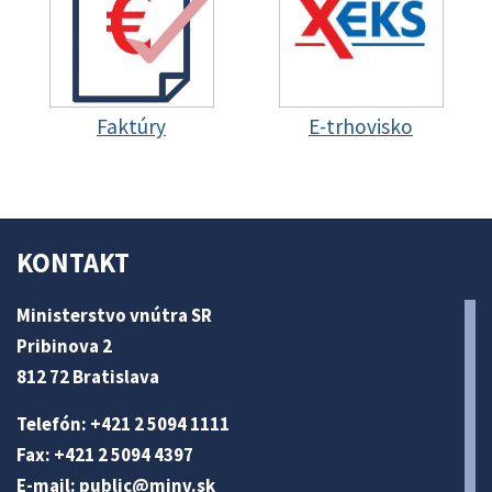
Faktúry
E-trhovisko
KONTAKT
Ministerstvo vnútra SR
Pribinova 2
812 72 Bratislava
Telefón: +421 2 5094 1111
Fax: +421 2 5094 4397
E-mail:
public@minv
.sk