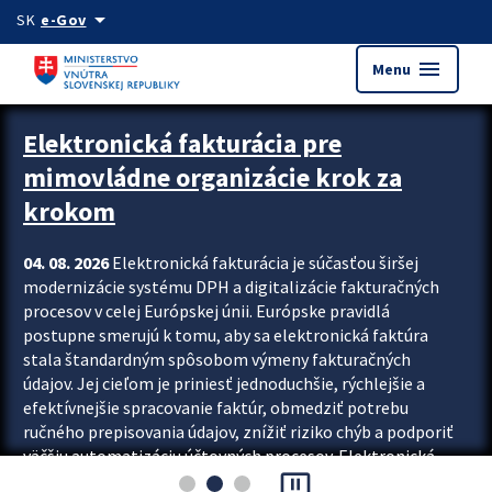
Preskocit na hlavný obsah
arrow_drop_down
SK
e-Gov
menu
Menu
Zastavit automatický posun upútavok
Elektronická fakturácia pre
mimovládne organizácie krok za
krokom
04. 08. 2026
Elektronická fakturácia je súčasťou širšej
modernizácie systému DPH a digitalizácie fakturačných
procesov v celej Európskej únii. Európske pravidlá
postupne smerujú k tomu, aby sa elektronická faktúra
stala štandardným spôsobom výmeny fakturačných
údajov. Jej cieľom je priniesť jednoduchšie, rýchlejšie a
efektívnejšie spracovanie faktúr, obmedziť potrebu
ručného prepisovania údajov, znížiť riziko chýb a podporiť
väčšiu automatizáciu účtovných procesov. Elektronická
pause_presentation
fakturácia preto nepredstavuje...