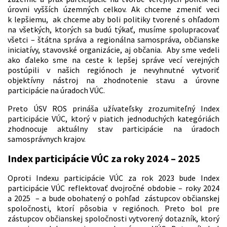
úrovni vyšších územných celkov. Ak chceme zmeniť veci
k lepšiemu, ak chceme aby boli politiky tvorené s ohľadom
na všetkých, ktorých sa budú týkať, musíme spolupracovať
všetci – štátna správa a regionálna samospráva, občianske
iniciatívy, stavovské organizácie, aj občania. Aby sme vedeli
ako ďaleko sme na ceste k lepšej správe vecí verejných
postúpili v našich regiónoch je nevyhnutné vytvoriť
objektívny nástroj na zhodnotenie stavu a úrovne
participácie na úradoch VÚC.
Preto ÚSV ROS prináša užívateľsky zrozumiteľný Index
participácie VÚC, ktorý v piatich jednoduchých kategóriách
zhodnocuje aktuálny stav participácie na úradoch
samosprávnych krajov.
Index participácie VÚC za roky 2024 – 2025
Oproti Indexu participácie VÚC za rok 2023 bude Index
participácie VÚC reflektovať dvojročné obdobie – roky 2024
a 2025 – a bude obohatený o pohľad zástupcov občianskej
spoločnosti, ktorí pôsobia v regiónoch. Preto bol pre
zástupcov občianskej spoločnosti vytvorený dotazník, ktorý