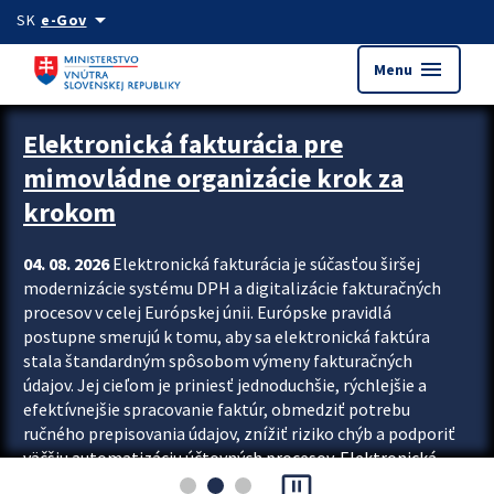
Preskocit na hlavný obsah
arrow_drop_down
SK
e-Gov
menu
Menu
Zastavit automatický posun upútavok
Elektronická fakturácia pre
mimovládne organizácie krok za
krokom
04. 08. 2026
Elektronická fakturácia je súčasťou širšej
modernizácie systému DPH a digitalizácie fakturačných
procesov v celej Európskej únii. Európske pravidlá
postupne smerujú k tomu, aby sa elektronická faktúra
stala štandardným spôsobom výmeny fakturačných
údajov. Jej cieľom je priniesť jednoduchšie, rýchlejšie a
efektívnejšie spracovanie faktúr, obmedziť potrebu
ručného prepisovania údajov, znížiť riziko chýb a podporiť
väčšiu automatizáciu účtovných procesov. Elektronická
pause_presentation
fakturácia preto nepredstavuje...