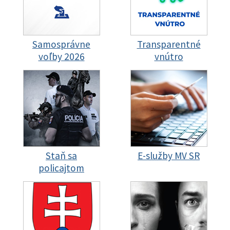
Samosprávne
Transparentné
voľby 2026
vnútro
Staň sa
E-služby MV SR
policajtom