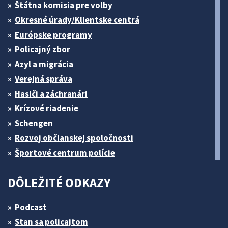
Štátna komisia pre volby
Okresné úrady/Klientske centrá
Európske programy
Policajný zbor
Azyl a migrácia
Verejná správa
Hasiči a záchranári
Krízové riadenie
Schengen
Rozvoj občianskej spoločnosti
Športové centrum polície
DÔLEŽITÉ ODKAZY
Podcast
Stan sa policajtom