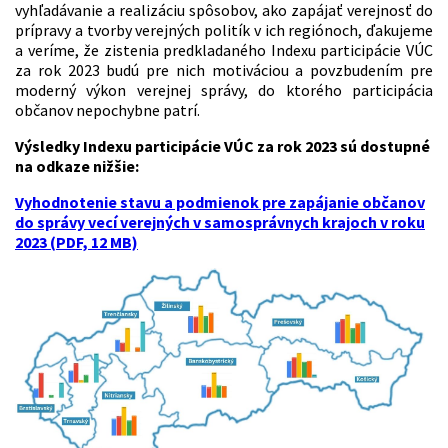
vyhľadávanie a realizáciu spôsobov, ako zapájať verejnosť do
prípravy a tvorby verejných politík v ich regiónoch, ďakujeme
a veríme, že zistenia predkladaného Indexu participácie VÚC
za rok 2023 budú pre nich motiváciou a povzbudením pre
moderný výkon verejnej správy, do ktorého participácia
občanov nepochybne patrí.
Výsledky Indexu participácie VÚC za rok 2023 sú dostupné
na odkaze nižšie:
Vyhodnotenie stavu a podmienok pre zapájanie občanov
do správy vecí verejných v samosprávnych krajoch v roku
2023 (PDF, 12 MB)