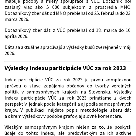
mapuje podoby a miery spolupráce s VÚC. Dotazník bol
zaslaný viac ako 5 000 subjektom z prostredia MNO.
Dotazníkový zber dát od MNO prebiehal od 25. februára do 23.
marca 2026.
Dotazníkový zber dát z VÚC prebiehal od 18. marca do 10.
apríla 2026.
Dáta sa aktuálne spracúvajú a výsledky budú zverejnené v máji
2026.
Výsledky Indexu participácie VÚC za rok 2023
Index participácie VÚC za rok 2023 je prvou komplexnou
správou o stave zapájania občanov do tvorby verejných
politík v samosprávnych krajoch na Slovensku. Výsledky
Indexu participácie VÚC za rok 2023 prinášame z dvoch
perspektív: jednak podľa kategórií a aj podľa samosprávnych
krajov. V publikácii nájdete popis metodológie zberu dát
a okrem výsledkov v podobe grafov, aj slovné komentáre.
Všetkým samosprávnym krajom nielen za to, že poskytli
údaje do tohto indexu, ale predovšetkým za ich aktívne