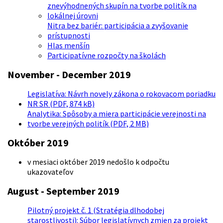
znevýhodnených skupín na tvorbe politík na
lokálnej úrovni
Nitra bez bariér: participácia a zvyšovanie
prístupnosti
Hlas menšín
Participatívne rozpočty na školách
November - December 2019
Legislatíva: Návrh novely zákona o rokovacom poriadku
NR SR (PDF, 874 kB)
Analytika: Spôsoby a miera participácie verejnosti na
tvorbe verejných politík (PDF, 2 MB)
Október 2019
v mesiaci október 2019 nedošlo k odpočtu
ukazovateľov
August - September 2019
Pilotný projekt č. 1 (Stratégia dlhodobej
starostlivosti): Súbor legislatívnych zmien za projekt