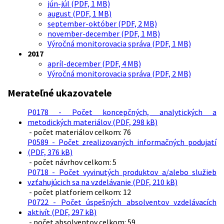
jún-júl (PDF, 1 MB)
august (PDF, 1 MB)
september-október (PDF, 2 MB)
november-december (PDF, 1 MB)
Výročná monitorovacia správa (PDF, 1 MB)
2017
apríl-december (PDF, 4 MB)
Výročná monitorovacia správa (PDF, 2 MB)
Merateľné ukazovatele
P0178 - Počet koncepčných, analytických a
metodických materiálov (PDF, 298 kB)
- počet materiálov celkom: 76
P0589 - Počet zrealizovaných informačných podujatí
(PDF, 376 kB)
- počet návrhov celkom: 5
P0718 - Počet vyvinutých produktov a/alebo služieb
vzťahujúcich sa na vzdelávanie (PDF, 210 kB)
- počet platforiem celkom: 12
P0722 - Počet úspešných absolventov vzdelávacích
aktivít (PDF, 297 kB)
- počet absolventov celkom: 59