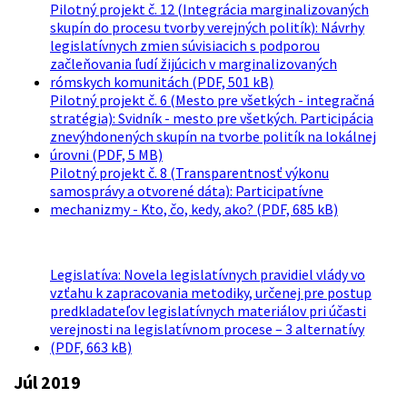
Pilotný projekt č. 12 (Integrácia marginalizovaných
skupín do procesu tvorby verejných politík): Návrhy
legislatívnych zmien súvisiacich s podporou
začleňovania ľudí žijúcich v marginalizovaných
rómskych komunitách (PDF, 501 kB)
Pilotný projekt č. 6 (Mesto pre všetkých - integračná
stratégia): Svidník - mesto pre všetkých. Participácia
znevýhdonených skupín na tvorbe politík na lokálnej
úrovni (PDF, 5 MB)
Pilotný projekt č. 8 (Transparentnosť výkonu
samosprávy a otvorené dáta): Participatívne
mechanizmy - Kto, čo, kedy, ako? (PDF, 685 kB)
Legislatíva: Novela legislatívnych pravidiel vlády vo
vzťahu k zapracovania metodiky, určenej pre postup
predkladateľov legislatívnych materiálov pri účasti
verejnosti na legislatívnom procese – 3 alternatívy
(PDF, 663 kB)
Júl 2019