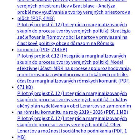
verejných priestranstiev v Bratislave - Analýza
problémov využívania a tvorby verejných priestorov a
plôch (PDF, 4 MB)
Pilotný projekt č. 12 (Integrácia marginalizovaných
skupín do procesu tvorby verejných politík): Stratégia
začleňovania Rómov v obci Lenartov v previazaní na
čiastkové politiky obce s dôrazom na Rómsku
komunitu (PDF, 714 kB)
Pilotný projekt č.12 (Integrácia marginalizovaných
skupín do procesu tvorby verejných politík): Model
efektívnej účasti MRK na procese spolurozhodovania,
monitorovania a vyhodnocovania lokálnych politík s
účasťou marginalizovaných rómskych komunít (PDF,
671 kB)
Pilotný projekt č. 12 (Integrácia marginalizovaných
skupín do procesu tvorby verejných politík): Lokálny
akčný plán vzdelávania v obci Lenartov so zameraním
na rómsku komunitu na roky 2019 - 2026 (PDF, 1 MB)
Pilotný projekt č. 12 (Integrácia marginalizovaných
skupín do procesu tvorby verejných politík): Obec
Lenartov a možnosti sociálneho podnikania (PDF, 1
MB)