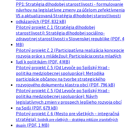
PP1: Stratégia dlhodobej starostlivosti - formulovanie
návrhov na legislatívne zmeny za účelom zefektívnenia
VS a aktualizovaná Stratégia dlhodobej starostlivosti
odkázaných (PDF, 832 kB)
Pilotný projekt č. 1 (Stratégia dlhodobej
starostlivosti): Stratégia dlhodobej sociálno-
zdravotnej starostlivosti v Slovenskej republike (PDF, 4
MB)
Pilotný projekt č. 2 (Participatívna realizácia koncepcie
rozvoja práce s mládežou): Participácia:cesta mladých
ľudí k politikám (PDF, 4 MB)
Pilotný projekt č. 5 (Od Levoče po Spišský Hrad -
politika medziobecnej spolupráce): Metodika
participácie občanov na tvorbe strategického
rozvojového dokumentu klastra obcí (PDF, 796 kB)
Pilotný projekt č. 5 (Od Levoče po Spišský Hrad -
politika medziobecnej spolupráce): Návrh
legislatívnych zmien v prospech lepšieho rozvoja obcí
na Spiši (PDF, 679 kB)
Pilotný projekt č. 6 (Mesto pre všetkých – integračná
stratégia):
Svidník pre všetkých – stratégia inklúzie zraniteľných
(PDF, 1 MB)
skupín