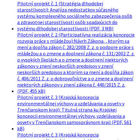
Pilotný projekt č. 1 (Stratégia dlhodobej
starostlivosti): Analýza nedostatkov súčasného
systému komplexného sociálneho zabezpečenia osôb
a zdravotnej starostlivosti osôb spadajúcich do
systému dlhodobej starostlivosti (PDF, 3 MB)
Pilotný projekt č. 2 (Participatívna realizácia koncepcie
rozvoja práce s mládežou):Návrh Zákona, , ktorým sa
mení a dopĺňa zákon č. 282/2008 Z. z. o podpore práce s
mládežou a o zmene a doplnení zákona č. 131/2002 Z. z.
o vysokých školách a o zmene a doplnení niektorých
zákonov v znení neskorších predpisov v znení
neskorších predpisov a ktorým sa mení a dopĺňa zákon
č. 406/2011 Z. z. o dobrovoľníctve a o zmene a doplnení
niektorých zákonov v znení zákona č. 440/2015 Z. z.
(PDF, 455 kB)
Pilotný projekt č. 3 (Krajská koncepcia
environmentálnej výchovy a vzdelávania a osvety v
Trenčianskom kraji): Titulná strana ku Krajskej
koncepcii environmentálnej výchovy, vzdelávania a
osvety v Trenčianskom samosprávnom kraji (PDF, 561
kB)
Pilotný projekt č. 3 (Krajská koncepcia