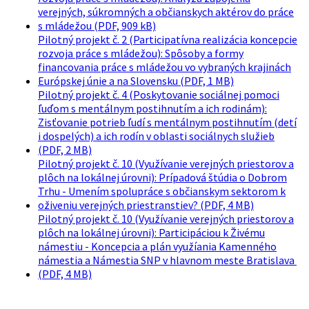
verejných, súkromných a občianskych aktérov do práce
s mládežou (PDF, 909 kB)
Pilotný projekt č. 2 (Participatívna realizácia koncepcie
rozvoja práce s mládežou): Spôsoby a formy
financovania práce s mládežou vo vybraných krajinách
Európskej únie a na Slovensku (PDF, 1 MB)
Pilotný projekt č. 4 (Poskytovanie sociálnej pomoci
ľuďom s mentálnym postihnutím a ich rodinám):
Zisťovanie potrieb ľudí s mentálnym postihnutím (detí
i dospelých) a ich rodín v oblasti sociálnych služieb
(PDF, 2 MB)
Pilotný projekt č. 10 (Využívanie verejných priestorov a
plôch na lokálnej úrovni): Prípadová štúdia o Dobrom
Trhu - Umením spolupráce s občianskym sektorom k
oživeniu verejných priestranstiev? (PDF, 4 MB)
Pilotný projekt č. 10 (Využívanie verejných priestorov a
plôch na lokálnej úrovni): Participáciou k Živému
námestiu - Koncepcia a plán využíania Kamenného
námestia a Námestia SNP v hlavnom meste Bratislava
(PDF, 4 MB)