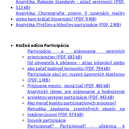
Analytika: Rakúske štandardy - účasť verejnosti (PDF,
513 kB)
Analytika: Choreografie zmeny: V ozvenách reality
alebo kam kráčaš Slovensko? (PDF, 9 MB)
Analytika: Plytčiny a hlbočiny participácie (PDF, 2 MB)
Knižná edícia Participácia
Participácia a plánovanie verejných
priestranstiev (PDF, 683 kB)
Od obyvateľa k občanov - atlas inšpirácií alebo
ako začať budovať komunitu (PDF, 794 kB)
Participácia obcí pri rozvoji územných klastorov
(PDF, 1 MB)
Prístupne mesto - jasná tlač (PDF, 469 kB)
Analytický rámec pre plánovanie a hodnotenie
projektov verejnej participácie (PDF, 443 kB)
Ako merať kvalitu participatívnych procesov?
Metodika zapájania zraniteľných skupín na
lokálnej úrovni (PDF, 974 kB)
Slovník participácie
Participovať? Participovať! - učebnica k