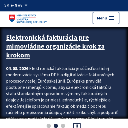
Preskocit na hlavný obsah
arrow_drop_down
SK
e-Gov
menu
Menu
Zastavit automatický posun upútavok
Elektronická fakturácia pre
mimovládne organizácie krok za
krokom
04. 08. 2026
Elektronická fakturácia je súčasťou širšej
modernizácie systému DPH a digitalizácie fakturačných
procesov v celej Európskej únii. Európske pravidlá
postupne smerujú k tomu, aby sa elektronická faktúra
stala štandardným spôsobom výmeny fakturačných
údajov. Jej cieľom je priniesť jednoduchšie, rýchlejšie a
efektívnejšie spracovanie faktúr, obmedziť potrebu
ručného prepisovania údajov, znížiť riziko chýb a podporiť
väčšiu automatizáciu účtovných procesov. Elektronická
pause_presentation
fakturácia preto nepredstavuje...