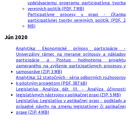
vzdelávaciemu programu participatívna tvorba
verejných politík (PDF, 7 MB)
Particpatívne procesy v praxi - čítanka
participatívnej tvorby verejných politík (PDF, 2
MB)
Jún 2020
Analytika: Ekonomické prínosy participácie -
Univerzálny rámec na meranie prínosov a nákladov
participácie a Postup hodnotenia projektu
zameraného na zvýšenie participatívnych procesov v
samospráve (ZIP, 3 MB)
Analytika: 12 statočných - séria odborných rozhovorov
k pilotným projektom (PDF, 387 kB)
Legislatíva: Analýza dát III. - Analýza účinnosti
legislatívnych nástrojov v aplikačnej praxi (ZIP, 5 MB)
Legislatíva: Legislatíva v aplikačnej praxi - podklady a
prípadné návrhy na zmenu legislatívnej či aplikačnej
praxe (ZIP, 4 MB)