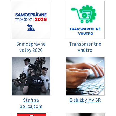
Samosprávne
Transparentné
voľby 2026
vnútro
Staň sa
E-služby MV SR
policajtom