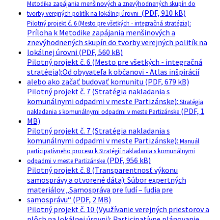
Metodika zapájania menšinových a znevýhodnených skupín do
(PDF, 910 kB)
tvorby verejných politík na lokálnej úrovni
Pilotný projekt č. 6 (Mesto pre všetkých - integračná stratégia):
Príloha k Metodike zapájania menšinových a
znevýhodnených skupín do tvorby verejných politík na
lokálnej úrovni (PDF, 560 kB)
Pilotný projekt č. 6 (Mesto pre všetkých - integračná
stratégia):Od obyvateľa k občanovi - Atlas inšpirácií
alebo ako začať budovať komunitu (PDF, 679 kB)
Pilotný projekt č. 7 (Stratégia nakladania s
komunálnymi odpadmi v meste Partizánske):
Stratégia
(PDF, 1
nakladania s komunálnymi odpadmi v meste Partizánske
MB)
Pilotný projekt č. 7 (Stratégia nakladania s
komunálnymi odpadmi v meste Partizánske):
Manuál
participatívneho procesu k Stratégií nakladania s komunálnymi
(PDF, 956 kB)
odpadmi v meste Partizánske
Pilotný projekt č. 8 (Transparentnosť výkonu
samosprávy a otvorené dáta): Súbor expertných
materiálov „Samospráva pre ľudí – ľudia pre
samosprávu“ (PDF, 2 MB)
Pilotný projekt č. 10 (Využívanie verejných priestorov a
plôch na lokálnej úrovni): Participatívne plánovanie