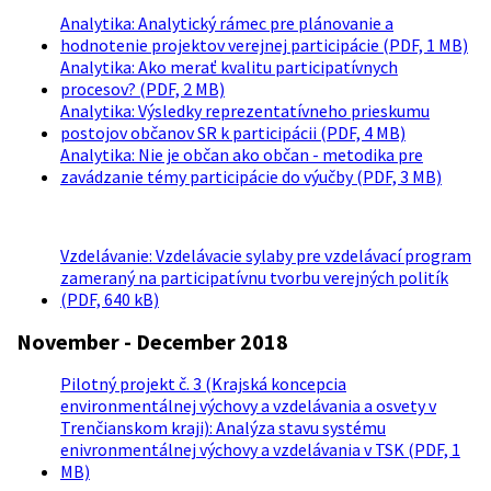
Analytika: Analytický rámec pre plánovanie a
hodnotenie projektov verejnej participácie (PDF, 1 MB)
Analytika: Ako merať kvalitu participatívnych
procesov? (PDF, 2 MB)
Analytika: Výsledky reprezentatívneho prieskumu
postojov občanov SR k participácii (PDF, 4 MB)
Analytika: Nie je občan ako občan - metodika pre
zavádzanie témy participácie do výučby (PDF, 3 MB)
Vzdelávanie: Vzdelávacie sylaby pre vzdelávací program
zameraný na participatívnu tvorbu verejných politík
(PDF, 640 kB)
November - December 2018
Pilotný projekt č. 3 (Krajská koncepcia
environmentálnej výchovy a vzdelávania a osvety v
Trenčianskom kraji): Analýza stavu systému
enivronmentálnej výchovy a vzdelávania v TSK (PDF, 1
MB)