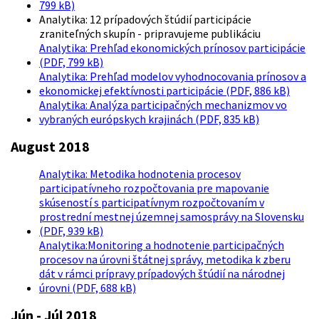
799 kB)
Analytika: 12 prípadových štúdií participácie
zraniteľných skupín - pripravujeme publikáciu
Analytika: Prehľad ekonomických prínosov participácie
(PDF, 799 kB)
Analytika: Prehľad modelov vyhodnocovania prínosov a
ekonomickej efektívnosti participácie (PDF, 886 kB)
Analytika: Analýza participačných mechanizmov vo
vybraných európskych krajinách (PDF, 835 kB)
August 2018
Analytika: Metodika hodnotenia procesov
participatívneho rozpočtovania pre mapovanie
skúseností s participatívnym rozpočtovaním v
prostrední mestnej územnej samosprávy na Slovensku
(PDF, 939 kB)
Analytika:Monitoring a hodnotenie participačných
procesov na úrovni štátnej správy, metodika k zberu
dát v rámci prípravy prípadových štúdií na národnej
úrovni (PDF, 688 kB)
Jún - Júl 2018