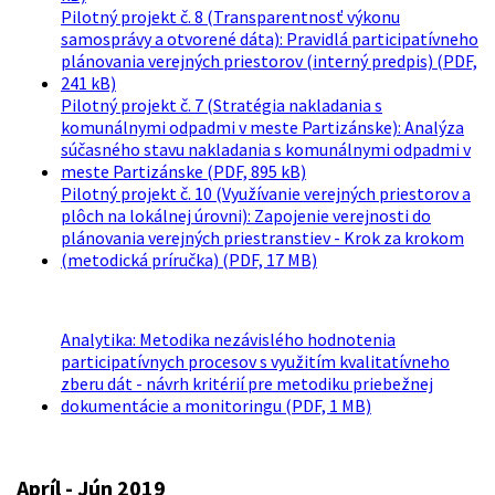
Pilotný projekt č. 8 (Transparentnosť výkonu
samosprávy a otvorené dáta): Pravidlá participatívneho
plánovania verejných priestorov (interný predpis) (PDF,
241 kB)
Pilotný projekt č. 7 (Stratégia nakladania s
komunálnymi odpadmi v meste Partizánske): Analýza
súčasného stavu nakladania s komunálnymi odpadmi v
meste Partizánske (PDF, 895 kB)
Pilotný projekt č. 10 (Využívanie verejných priestorov a
plôch na lokálnej úrovni): Zapojenie verejnosti do
plánovania verejných priestranstiev - Krok za krokom
(metodická príručka) (PDF, 17 MB)
Analytika: Metodika nezávislého hodnotenia
participatívnych procesov s využitím kvalitatívneho
zberu dát - návrh kritérií pre metodiku priebežnej
dokumentácie a monitoringu (PDF, 1 MB)
Apríl - Jún 2019