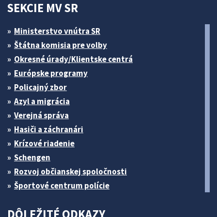
SEKCIE MV SR
Ministerstvo vnútra SR
Štátna komisia pre volby
Okresné úrady/Klientske centrá
Európske programy
Policajný zbor
Azyl a migrácia
Verejná správa
Hasiči a záchranári
Krízové riadenie
Schengen
Rozvoj občianskej spoločnosti
Športové centrum polície
DÔLEŽITÉ ODKAZY