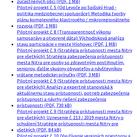
zúčastnených obcí (PDF, 1 MB)
Pilotný projekt č. 5 (Od Levoče po Spišský Hrad -
politika medziobecnej spolupráce): Metodika tvorby
plánu komplexného klastrového / mikroregionálneho
rozvoja (PDF, 1 MB)
Pilotný projekt č. 8 (Transparentnosť výkonu
samosprávy a otvorené dáta): Východisková analýza
stavu participácie v meste Hlohovec (PDF, 1 MB)
Pilotný projekt č. 9 (Stratégia prístupnosti mesta Nitry
pre všetkých): Stratégia zabezpečenia prístupnosti
mesta Nitra pre osoby so zdravotným postihnutím,
seniorov, ďalšie skupiny obyvateľov a návštevníkov
vrátane metodickej príručky (PDF, 3 MB)
Pilotný projekt č. 9 (Stratégie prístupnosti mesta Nitry
pre všetkých): Analýzy a expertné stanoviská k
aktuálnemu stavu prístupnosti, potrieb zabezpečenia
prístupnosti a návrhy riešení zabezpečenia
prístupnosti (PDF, 730 kB)
Pilotný projekt č. 9 (Stratégia prístupnosti mesta Nitry
pre všetkých): Uznesenie č. 213 / 2019 mesta Nitry o
schválení Stratégie prístupnosti mesta Nitry pre
všetkých (PDF, 84 kB)
Pilotný projekt č. 10 (Využívanie verejných priestorov a