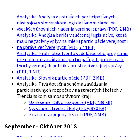
Analytika: Analýza existujúcich participatívnych
nástrojov v slovenskom legislatívnom rámci na
všetkých úrovniach riadenia verejnej správy (PDF, 2 MB)
Analytika: Analýza bariér v súčasnej legislatíve, ktoré
majú negatívny vplyv na mieru participácie verejnosti
na správe vecí verejných (PDF, 774 kB)
Analytika: Profil absolventa vzdelávacieho programu
pre podporu zavádzania participačných procesov do
tvorby verejných politík v prostredí verejnej správy
(PDF, 1 MB)
Analytika: Slovník participácie (PDF, 2 MB)
Analytika: Prvá dotačná schéma zavádzania
participatívnych rozpočtov na stredných školách v
Trenčianskom samosprávnom kraji
Uznesenie TSK o rozpočte (PDF, 739 kB)
Výzva pre stredné školy (PDF, 980 kB)
Zoznam zapojených škôl (PDF, 4 MB)
September - Október 2018