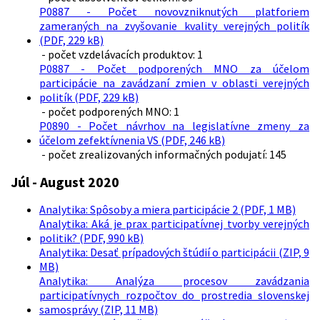
P0887 - Počet novovzniknutých platforiem
zameraných na zvyšovanie kvality verejných politík
(PDF, 229 kB)
- počet vzdelávacích produktov: 1
P0887 - Počet podporených MNO za účelom
participácie na zavádzaní zmien v oblasti verejných
politík (PDF, 229 kB)
- počet podporených MNO: 1
P0890 - Počet návrhov na legislatívne zmeny za
účelom zefektívnenia VS (PDF, 246 kB)
- počet zrealizovaných informačných podujatí: 145
Júl - August 2020
Analytika: Spôsoby a miera participácie 2 (PDF, 1 MB)
Analytika: Aká je prax participatívnej tvorby verejných
politik? (PDF, 990 kB)
Analytika: Desať prípadových štúdií o participácii (ZIP, 9
MB)
Analytika: Analýza procesov zavádzania
participatívnych rozpočtov do prostredia slovenskej
samosprávy (ZIP, 11 MB)