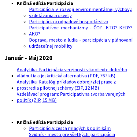
Knižná edícia Participácia
Participácia v rozvoji environmentálnej výchovy,
vzdelávania a osvety
Participácia a odpadové hospodárstvo
Participatívne mechanizmy - ČO? KTO? KEDY?
AKO?
Doprava, mesto a ľudia - participácia v plánovaní
udržateľnej mobility
Január - Máj 2020
Analytika: Participácia verejnosti v kontexte dobrého
vládnutia a jej kritická alternatíva (PDF, 767 kB)
Analytika: Katalóg príkladov dobrej/zlej praxe z
prostredia pilotnej schémy (ZIP, 12 MB)
Vzdelávací program: Participatívna tvorba verejných
politík (ZIP, 15 MB)
Knižná edícia Participácia
Participácia: cesta mladých k politikám
Svidník - mesto pre všetkých: participácia