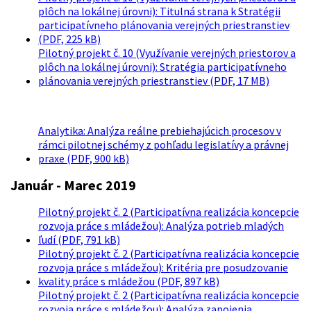
plôch na lokálnej úrovni): Titulná strana k Stratégii
participatívneho plánovania verejných priestranstiev
(PDF, 225 kB)
Pilotný projekt č. 10 (Využívanie verejných priestorov a
plôch na lokálnej úrovni): Stratégia participatívneho
plánovania verejných priestranstiev (PDF, 17 MB)
Analytika: Analýza reálne prebiehajúcich procesov v
rámci pilotnej schémy z pohľadu legislatívy a právnej
praxe (PDF, 900 kB)
Január - Marec 2019
Pilotný projekt č. 2 (Participatívna realizácia koncepcie
rozvoja práce s mládežou): Analýza potrieb mladých
ľudí (PDF, 791 kB)
Pilotný projekt č. 2 (Participatívna realizácia koncepcie
rozvoja práce s mládežou): Kritéria pre posudzovanie
kvality práce s mládežou (PDF, 897 kB)
Pilotný projekt č. 2 (Participatívna realizácia koncepcie
rozvoja práce s mládežou): Analýza zapojenia