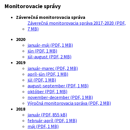
Monitorovacie správy
Záverečná monitorovacia správa
Záverečná monitorovacia správa 2017-2020 (PDF,
7 MB)
2020
január-máj (PDF, 1 MB)
jún (PDF, 1 MB)
júl-august (PDF, 2 MB)
2019
január-marec (PDF, 2 MB)
apríl-jún (PDF, 1 MB)
júl (PDF, 1 MB)
august-september (PDF, 1 MB)
október (PDF, 1 MB)
november-december (PDF, 1 MB)
Výročná monitorovacia správa (PDF, 2 MB)
2018
január (PDF, 855 kB)
február-apríl (PDF, 1 MB)
máj (PDF, 1 MB)