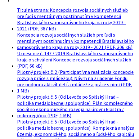
Titulná strana: Koncepcia rozvoja sociálnych služieb
pre ľudí s mentálnym postihnutím v kompetencii
Bratislavského samosprávneho kraja na roky 2019 -
2021 (PDF, 367 kB)
Koncepcia rozvoja sociálnych služieb pre ľudí s
mentálnym postihnutím v kompetencii Bratislavského
samosprávneho kraja na roky 2019 - 2021 (PDF, 306 kB)
Uznesenie č. 147 / 2019 Bratislavského samosprávneho
kraja o schválení Koncepcie rozvoja sociálnych služieb
(PDF, 60 kB)
Pilotný projekt č. 2 (Participatívna realizácia koncepcie
rozvoja práce s mládežou): Návrh na zriadenie Fondu
pre podporu aktivít detí a mládeže a práce s nimi (PDF,
1 MB)
Pilotný projekt č. 5 (Od Levoče po Spišský Hrad –
politika medziobecnej spolupráce): Plán komplexného
sociálno ekonomického rozvoja na úrovni klastra /
mikroregiónu (PDF, 1 MB)
Pilotný projekt č. 5 (Od Levoče po Spišský Hrad -
politika medziobecnej spolupráce): Komplexná analýza
územia, ekonomického, sociálneho a ľudského kapitálu