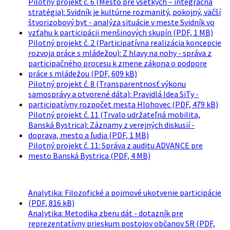
Pilotný projekt č. 6 (Mesto pre všetkých – integračná
stratégia): Svidník je kultúrne rozmanitý, pokojný, väčší
štvorizobový byt - analýza situácie v meste Svidník vo
vzťahu k participácii menšinových skupín (PDF, 1 MB)
Pilotný projekt č. 2 (Participatívna realizácia koncepcie
rozvoja práce s mládežou): Z hlavy na nohy - správa z
participačného procesu k zmene zákona o podpore
práce s mládežou (PDF, 609 kB)
Pilotný projekt č. 8 (Transparentnosť výkonu
samosprávy a otvorené dáta): Pravidlá Idea SiTy -
participatívny rozpočet mesta Hlohovec (PDF, 479 kB)
Pilotný projekt č. 11 (Trvalo udržateľná mobilita,
Banská Bystrica): Záznamy z verejných diskusií -
doprava, mesto a ľudia (PDF, 1 MB)
Pilotný projekt č. 11: Správa z auditu ADVANCE pre
mesto Banská Bystrica (PDF, 4 MB)
Analytika: Filozofické a pojmové ukotvenie participácie
(PDF, 816 kB)
Analytika: Metodika zberu dát - dotazník pre
reprezentatívny prieskum postojov občanov SR (PDF,