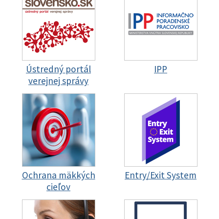
Ústredný portál
IPP
verejnej správy
Ochrana mäkkých
Entry/Exit System
cieľov