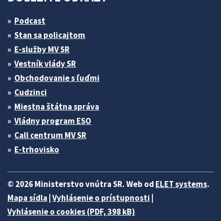
Podcast
Stan sa policajtom
E-služby MV SR
Vestník vlády SR
Obchodovanie s ľuďmi
Cudzinci
Miestna štátna správa
Vládny program ESO
Call centrum MV SR
E-trhovisko
© 2026 Ministerstvo vnútra SR. Web od
ELET systems
.
Mapa sídla
|
Vyhlásenie o prístupnosti
|
Vyhlásenie o cookies (PDF, 398 kB)