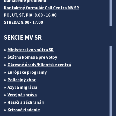
Nahlásenie problému:
Kontaktný formulár Call Centra MV SR
PO, UT, ŠT, PIA: 8.00 - 16.00
STREDA: 8.00 - 17.00
SEKCIE MV SR
Ministerstvo vnútra SR
Štátna komisia pre volby
Okresné úrady/Klientske centrá
Európske programy
Policajný zbor
Azyl a migrácia
Verejná správa
Hasiči a záchranári
Krízové riadenie