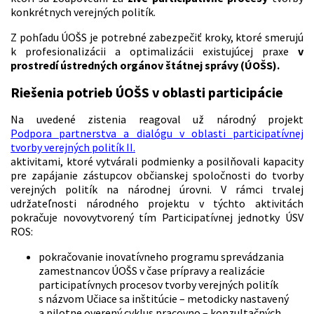
konkrétnych verejných politík.
Z pohľadu ÚOŠS je potrebné zabezpečiť kroky, ktoré smerujú
k profesionalizácii a optimalizácii existujúcej praxe
v
prostredí ústredných orgánov štátnej správy (ÚOŠS).
Riešenia potrieb ÚOŠS v oblasti participácie
Na uvedené zistenia reagoval už národný projekt
Podpora partnerstva a dialógu v oblasti participatívnej
tvorby verejných politík II.
aktivitami, ktoré vytvárali podmienky a posilňovali kapacity
pre zapájanie zástupcov občianskej spoločnosti do tvorby
verejných politík na národnej úrovni. V rámci trvalej
udržateľnosti národného projektu v týchto aktivitách
pokračuje novovytvorený tím Participatívnej jednotky ÚSV
ROS:
pokračovanie inovatívneho programu sprevádzania
zamestnancov ÚOŠS v čase prípravy a realizácie
participatívnych procesov tvorby verejných politík
s názvom Učiace sa inštitúcie – metodicky nastavený
a pilotne overený cyklus pracovno – konzultačných