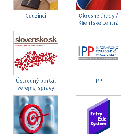
Cudzinci
Okresné úrady /
Klientske centrá
Ústredný portál
IPP
verejnej správy