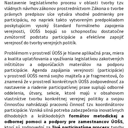
Nastavenie legislatívneho procesu v oblasti tvorby tzv.
vládnych návrhov zákonov prostredníctvom Zákona o tvorbe
právnych predpisov síce vytvára vhodné podmienky pre
participáciu, no napriek takto vytvoreným predpokladom
poskytujúcim vysoký štandard formálneho zapojenia
verejnosti, ÚOŠS bojujú so schopnosťou dostatočne
zvnútorniť podstatu participácie a efektívne zapojiť
verejnosť do tvorby verejných politík.
Problémom v prostredí ÚOŠS je hlavne aplikačná prax, miera
a kvalita uplatňovania a využívania legislatívou zakotvených
inštitútov a odporúčacích materiálov na podporu
participácie. Agenda zapájania verejnosti (participácie)
v prostredí ÚOŠS nemá svojho majiteľa a je fragmentová, čo
znamená že v prostredí konkrétnych ÚOŠS zodpovednosť za
nastavenie a riadenie participatívnej praxe suplujú odborné
oddelenia, útvary, sekcie, ktoré majú v obsahovom
vlastníctve tvorbu konkrétnej verejnej politiky a svojou
činnosťou nahrádzajú pracovnú činnosť tzv. koordinátorov
participácie. Vzniká silná potreba zabezpečenia inovatívnych
dlhodobých a krátkodobých
formátov metodickej a
odbornej pomoci a podpory pre zamestnancov ÚOŠS
,
ktorí sú zodpovední za
živé participatívne procesy
tvorby