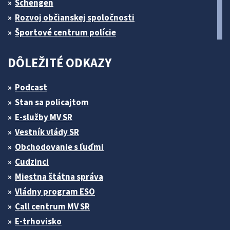
Schengen
Rozvoj občianskej spoločnosti
Športové centrum polície
DÔLEŽITÉ ODKAZY
Podcast
Stan sa policajtom
E-služby MV SR
Vestník vlády SR
Obchodovanie s ľuďmi
Cudzinci
Miestna štátna správa
Vládny program ESO
Call centrum MV SR
E-trhovisko