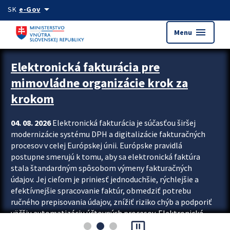
Preskocit na hlavný obsah
arrow_drop_down
SK
e-Gov
menu
Menu
Zastavit automatický posun upútavok
Elektronická fakturácia pre
mimovládne organizácie krok za
krokom
04. 08. 2026
Elektronická fakturácia je súčasťou širšej
modernizácie systému DPH a digitalizácie fakturačných
procesov v celej Európskej únii. Európske pravidlá
postupne smerujú k tomu, aby sa elektronická faktúra
stala štandardným spôsobom výmeny fakturačných
údajov. Jej cieľom je priniesť jednoduchšie, rýchlejšie a
efektívnejšie spracovanie faktúr, obmedziť potrebu
ručného prepisovania údajov, znížiť riziko chýb a podporiť
väčšiu automatizáciu účtovných procesov. Elektronická
pause_presentation
fakturácia preto nepredstavuje...