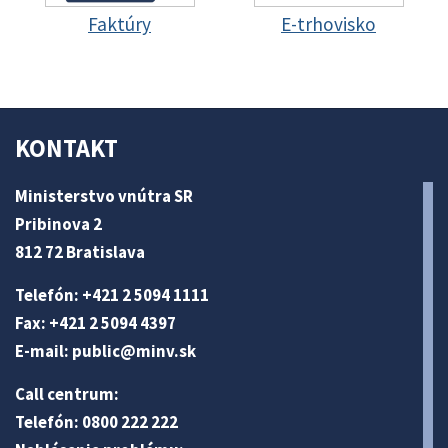
Faktúry
E-trhovisko
KONTAKT
Ministerstvo vnútra SR
Pribinova 2
812 72 Bratislava
Telefón: +421 2 5094 1111
Fax: +421 2 5094 4397
E-mail:
public@minv
.sk
Call centrum:
Telefón: 0800 222 222