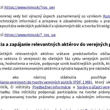
ií:
https://www.minv.sk/?ros_oer
tvorenej vedy bol výrazný úspech zaznamenaný so vznikom
Kon
echnických informácií a prispieva k zásadnému pokroku v pra
epozitára vedeckých publikácií a výskumných dát a tvorba Stratégi
ií:
https://www.minv.sk/?_ros_oa
ia a zapájanie relevantných aktérov do verejných p
šetkých relevantných aktérov vrátane predstaviteľov občia
 sektora či verejnosti do všetkých fáz cyklu verejných polit
, hodnotenia a revízie, podporuje vznik kvalitnejších politík, kt
u medzi zainteresovanými aktérmi a vytvára kapacity pre následn
ipáciu ako nástroj vládnutia posilň
jania verejnosti do tvorby verejných politík (PDF, 1 MB)
, ktorý u
litík, či inštitúty
Predbežnej informácie
a
Správy o účasti ver
iadku. Oba inštitúty podporujú participáciu na tvorbe právn
o pripravovanej tvorbe právneho predpisu a následným inform