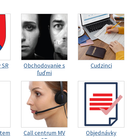
y SR
Obchodovanie s
Cudzinci
ľuďmi
stem
Call centrum MV
Objednávky