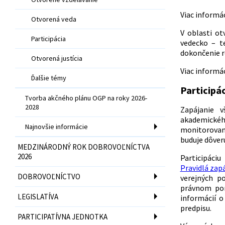
Viac informác
Otvorená veda
V oblasti o
Participácia
vedecko – t
dokončenie r
Otvorená justícia
Viac informác
Ďalšie témy
Participác
Tvorba akčného plánu OGP na roky 2026-
2028
Zapájanie v
akademického
Najnovšie informácie
monitorovania
buduje dôver
MEDZINÁRODNÝ ROK DOBROVOĽNÍCTVA
2026
Partic
Pravidlá zapá
DOBROVOĽNÍCTVO
verejných po
právnom por
LEGISLATÍVA
informácií 
predpisu.
PARTICIPATÍVNA JEDNOTKA