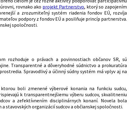
torého cieľom je cez rôzne aktivity podporovať participatívnu
j úrovni, rovnako ako
projekt Partnerstvo
, ktorý so zapojením
renejší a zrozumiteľný systém riadenia fondov EÚ, rozvíja
mateľov podpory z fondov EÚ a posilňuje princíp partnerstva.
nskej spoločnosti.
om rozhoduje o právach a povinnostiach občanov SR, sú
jine. Transparentné a dôveryhodné súdnictvo a prokuratúra
ostredia. Spravodlivý a účinný súdny systém má vplyv aj na
 ktorou boli zmenené výberové konania na funkciu sudcu,
ispievajú k transparentnejšiemu výberu sudcov, skvalitneniu
cov a zefektívnením disciplinárnych konaní. Novela bola
 a stavovských organizácií sudcov a občianskej spoločnosti.