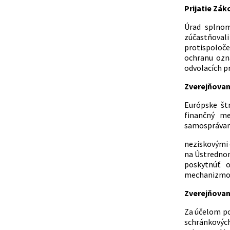
Prijatie Zá
Úrad splnom
zúčastňoval
protispoloče
ochranu ozna
odvolacích p
Zverejňovani
Európske št
finančný me
samosprávami
neziskovými 
na Ústrednom
poskytnúť o
mechanizmo
Zverejňovan
Za účelom po
schránkovýc