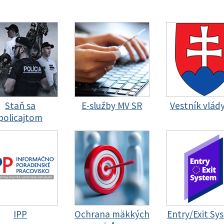
Staň sa
E-služby MV SR
Vestník vlád
policajtom
IPP
Ochrana mäkkých
Entry/Exit Sy