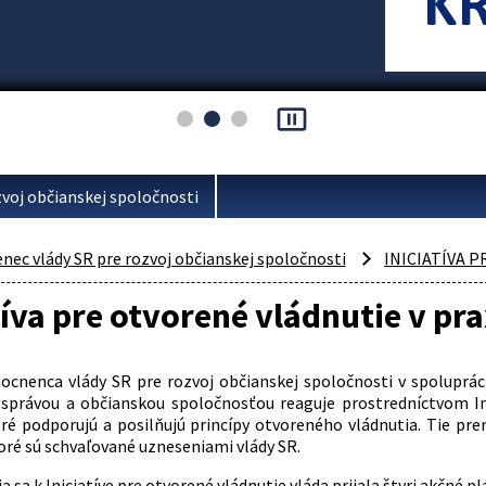
pause_presentation
voj občianskej spoločnosti
ec vlády SR pre rozvoj občianskej spoločnosti
INICIATÍVA 
tíva pre otvorené vládnutie v pra
cnenca vlády SR pre rozvoj občianskej spoločnosti v spoluprác
správou a občianskou spoločnosťou reaguje prostredníctvom Ini
oré podporujú a posilňujú princípy otvoreného vládnutia. Tie pr
toré sú schvaľované uzneseniami vlády SR.
a sa k Iniciatíve pre otvorené vládnutie vláda prijala štyri akčné