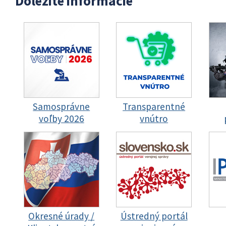
Dôležité informácie
Samosprávne
Transparentné
voľby 2026
vnútro
Okresné úrady /
Ústredný portál