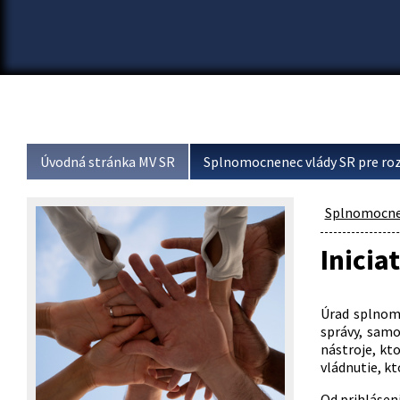
Úvodná stránka MV SR
Splnomocnenec vlády SR pre roz
Splnomocnen
Inicia
Úrad splnomo
správy, samo
nástroje, kt
vládnutie, k
Od prihláseni