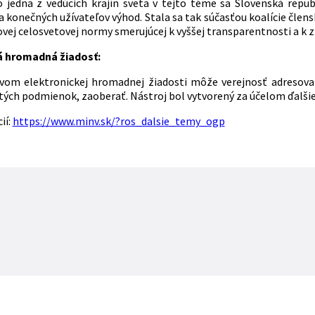
 jedna z vedúcich krajín sveta v tejto téme sa Slovenská repub
 konečných užívateľov výhod. Stala sa tak súčasťou koalície člensk
vej celosvetovej normy smerujúcej k vyššej transparentnosti a k z
á hromadná žiadosť:
vom elektronickej hromadnej žiadosti môže verejnosť adresovať
itých podmienok, zaoberať. Nástroj bol vytvorený za účelom ďalši
ií:
https://www.minv.sk/?ros_dalsie_temy_ogp