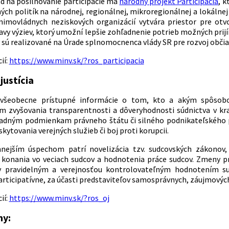
d na posilňovanie participácie má
národný projekt Participácia
, k
ných politík na národnej, regionálnej, mikroregionálnej a lokálne
imovládnych neziskových organizácií vytvára priestor pre otvo
avy výziev, ktorý umožní lepšie zohľadnenie potrieb možných prijí
 sú realizované na Úrade splnomocnenca vlády SR pre rozvoj občia
ií:
https://www.minv.sk/?ros_participacia
justícia
všeobecne prístupné informácie o tom, kto a akým spôsob
 zvyšovania transparentnosti a dôveryhodnosti súdnictva v kra
ladným podmienkam právneho štátu či silného podnikateľského pr
kytovania verejných služieb či boj proti korupcii.
nejším úspechom patrí novelizácia tzv. sudcovských zákonov,
e konania vo veciach sudcov a hodnotenia práce sudcov. Zmeny pr
v pravidelným a verejnosťou kontrolovateľným hodnotením sud
articipatívne, za účasti predstaviteľov samosprávnych, záujmových
ií:
https://www.minv.sk/?ros_oj
my: