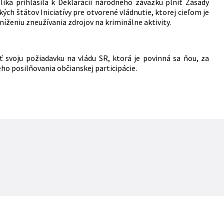
lika prihlásila k Deklarácii národného záväzku plniť Zásady
ých štátov Iniciatívy pre otvorené vládnutie, ktorej cieľom je
níženiu zneužívania zdrojov na kriminálne aktivity.
 svoju požiadavku na vládu SR, ktorá je povinná sa ňou, za
eho posilňovania občianskej participácie.