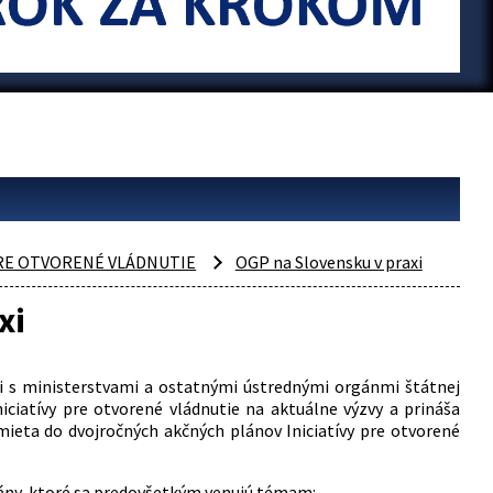
PRE OTVORENÉ VLÁDNUTIE
OGP na Slovensku v praxi
xi
i s ministerstvami a ostatnými ústrednými orgánmi štátnej
ciatívy pre otvorené vládnutie na aktuálne výzvy a prináša
emieta do dvojročných akčných plánov Iniciatívy pre otvorené
 plány, ktoré sa predovšetkým venujú témam: