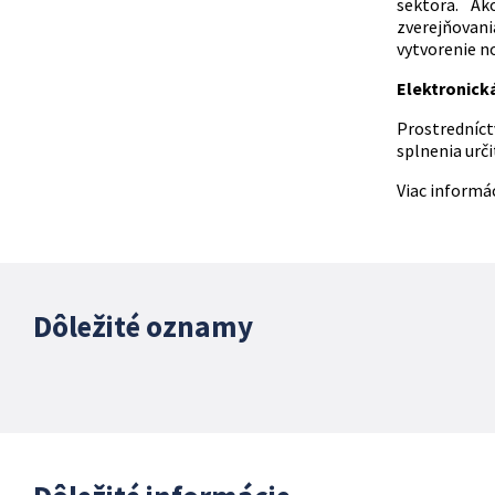
sektora. Ako
zverejňovania
vytvorenie no
Elektronick
Prostredníct
splnenia urč
Viac informác
Dôležité oznamy