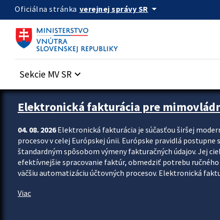
Preskocit na hlavný obsah
arrow_drop_down
verejnej správy SR
Oficiálna stránka
Sekcie MV SR
keyboard_arrow_down
Zastavit automatický posun upútavok
Elektronická fakturácia pre mimovlád
04. 08. 2026
Elektronická fakturácia je súčasťou širšej moder
procesov v celej Európskej únii. Európske pravidlá postupne 
štandardným spôsobom výmeny fakturačných údajov. Jej cieľom
efektívnejšie spracovanie faktúr, obmedziť potrebu ručného p
väčšiu automatizáciu účtovných procesov. Elektronická faktu
Viac