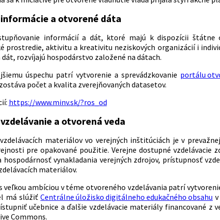
informácie a otvorené dáta
stupňovanie informácií a dát, ktoré majú k dispozícii štátne 
 prostredie, aktivitu a kreativitu neziskových organizácií i indiv
 dát, rozvíjajú hospodárstvo založené na dátach.
ejšiemu úspechu patrí vytvorenie a sprevádzkovanie
portálu otv
 zostáva počet a kvalita zverejňovaných datasetov.
ií:
https://www.minv.sk/?ros_od
vzdelávanie a otvorená veda
vzdelávacích materiálov vo verejných inštitúciách je v prevažne
ejnosti pre opakované použitie. Verejne dostupné vzdelávacie z
a hospodárnosť vynakladania verejných zdrojov, prístupnosť vzde
zdelávacích materiálov.
 veľkou ambíciou v téme otvoreného vzdelávania patrí vytvorenie
el má slúžiť
Centrálne úložisko digitálneho edukačného obsahu
v 
rístupniť učebnice a ďalšie vzdelávacie materiály financované z 
ative Commons.