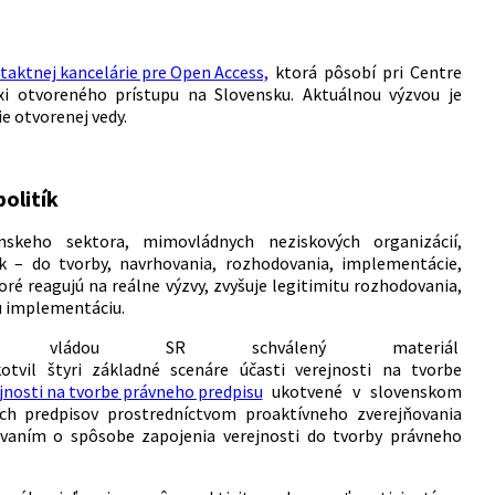
taktnej kancelárie pre Open Access,
ktorá pôsobí pri Centre
xi otvoreného prístupu na Slovensku. Aktuálnou výzvou je
e otvorenej vedy.
olitík
nskeho sektora, mimovládnych neziskových organizácií,
ík – do tvorby, navrhovania, rozhodovania, implementácie,
oré reagujú na reálne výzvy, zvyšuje legitimitu rozhodovania,
ú implementáciu.
uje vládou SR schválený materiál
kotvil štyri základné scenáre účasti verejnosti na tvorbe
ejnosti na tvorbe právneho predpisu
ukotvené v slovenskom
ych predpisov prostredníctvom proaktívneho zverejňovania
ovaním o spôsobe zapojenia verejnosti do tvorby právneho