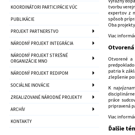
Výrazný dopa
tvorbu verej
KOORDINÁTORI PARTICIPÁCIE VÚC
expertov z m
spôsob prípr
PUBLIKÁCIE
Oba projekty
PROJEKT PARTNERSTVO
Viac informác
NÁRODNÝ PROJEKT INTEGRÁCIA
Otvorená 
NÁRODNÝ PROJEKT STREŠNÉ
Otvorené a 
ORGANIZÁCIE MNO
predpokladom
patria k zák
NÁRODNÝ PROJEKT REDIPOM
zlepšenie pos
SOCIÁLNE INOVÁCIE
K najvýznam
disciplinárn
ZREALIZOVANÉ NÁRODNÉ PROJEKTY
práce sudco
pripravená p
ARCHÍV
Viac informác
KONTAKTY
Ďalšie té