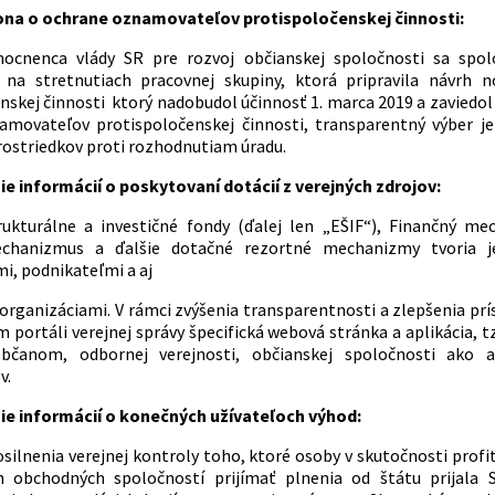
kona o ochrane oznamovateľov protispoločenskej činnosti:
ocnenca vlády SR pre rozvoj občianskej spoločnosti sa spol
i na stretnutiach pracovnej skupiny, ktorá pripravila návrh
nskej činnosti ktorý nadobudol účinnosť 1. marca 2019 a zaviedol 
movateľov protispoločenskej činnosti, transparentný výber je
rostriedkov proti rozhodnutiam úradu.
e informácií o poskytovaní dotácií z verejných zdrojov:
rukturálne a investičné fondy (ďalej len „EŠIF“), Finančný m
chanizmus a ďalšie dotačné rezortné mechanizmy tvoria jed
, podnikateľmi a aj
organizáciami. V rámci zvýšenia transparentnosti a zlepšenia prí
 portáli verejnej správy špecifická webová stránka a aplikácia, t
bčanom, odbornej verejnosti, občianskej spoločnosti ako a
v.
ie informácií o konečných užívateľoch výhod:
silnenia verejnej kontroly toho, ktoré osoby v skutočnosti profi
h obchodných spoločností prijímať plnenia od štátu prijala 