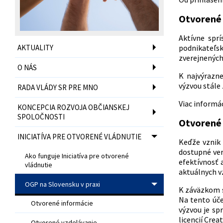
Otvorené 
Aktívne sprí
AKTUALITY
podnikateľské
zverejnených
O NÁS
K najvýrazn
výzvou stále
RADA VLÁDY SR PRE MNO
Viac informác
KONCEPCIA ROZVOJA OBČIANSKEJ
SPOLOČNOSTI
Otvorené 
INICIATÍVA PRE OTVORENÉ VLÁDNUTIE
Keďže vznik 
dostupné ver
Ako funguje Iniciatíva pre otvorené
efektívnosť 
vládnutie
aktuálnych v
OGP na Slovensku v praxi
K záväzkom s
Na tento úč
Otvorené informácie
výzvou je sp
licencií Cre
Otvorené vzdelávanie