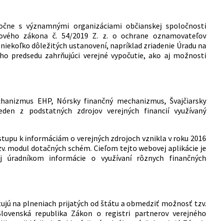
očne s významnými organizáciami občianskej spoločnosti
 nového zákona č. 54/2019 Z. z. o ochrane oznamovateľov
niekoľko dôležitých ustanovení, napríklad zriadenie Úradu na
ho predsedu zahrňujúci verejné vypočutie, ako aj možnosti
echanizmus EHP, Nórsky finančný mechanizmus, Švajčiarsky
en z podstatných zdrojov verejných financií využívaný
stupu k informáciám o verejných zdrojoch vznikla v roku 2016
zv. modul dotačných schém. Cieľom tejto webovej aplikácie je
j úradníkom informácie o využívaní rôznych finančných
tujú na plneniach prijatých od štátu a obmedziť možnosť tzv.
Slovenská republika Zákon o registri partnerov verejného