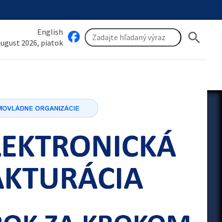
English
search
 august 2026, piatok