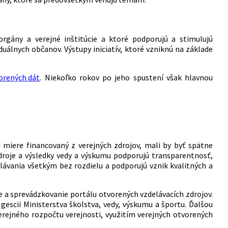
orgány a verejné inštitúcie a ktoré podporujú a stimulujú
iduálnych občanov. Výstupy iniciatív, ktoré vzniknú na základe
orených dát
. Niekoľko rokov po jeho spustení však hlavnou
j miere financovaný z verejných zdrojov, mali by byť spätne
droje a výsledky vedy a výskumu podporujú transparentnosť,
lávania všetkým bez rozdielu a podporujú vznik kvalitných a
 a sprevádzkovanie portálu otvorených vzdelávacích zdrojov.
gescii Ministerstva školstva, vedy, výskumu a športu. Ďalšou
verejného rozpočtu verejnosti, využitím verejných otvorených