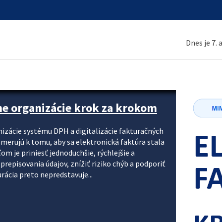
Dnes je 7.
ne organizácie krok za krokom
nizácie systému DPH a digitalizácie fakturačných
smerujú k tomu, aby sa elektronická faktúra stala
 je priniesť jednoduchšie, rýchlejšie a
repisovania údajov, znížiť riziko chýb a podporiť
rácia preto nepredstavuje...