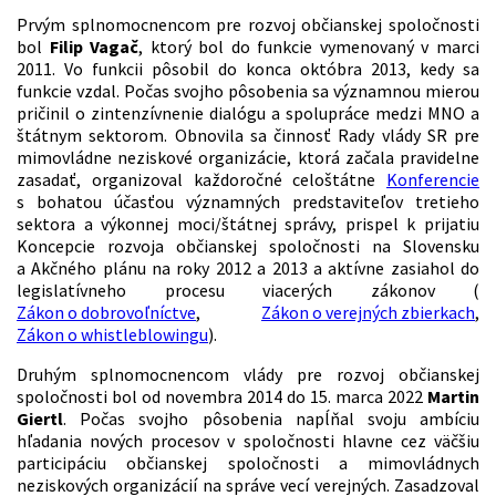
Prvým splnomocnencom pre rozvoj občianskej spoločnosti
bol
Filip Vagač
, ktorý bol do funkcie vymenovaný v marci
2011. Vo funkcii pôsobil do konca októbra 2013, kedy sa
funkcie vzdal. Počas svojho pôsobenia sa významnou mierou
pričinil o zintenzívnenie dialógu a spolupráce medzi MNO a
štátnym sektorom. Obnovila sa činnosť Rady vlády SR pre
mimovládne neziskové organizácie, ktorá začala pravidelne
zasadať, organizoval každoročné celoštátne
Konferencie
s bohatou účasťou významných predstaviteľov tretieho
sektora a výkonnej moci/štátnej správy, prispel k prijatiu
Koncepcie rozvoja občianskej spoločnosti na Slovensku
a Akčného plánu na roky 2012 a 2013 a aktívne zasiahol do
legislatívneho procesu viacerých zákonov (
Zákon o dobrovoľníctve
,
Zákon o verejných zbierkach
,
Zákon o whistleblowingu
).
Druhým splnomocnencom vlády pre rozvoj občianskej
spoločnosti bol od novembra 2014 do 15. marca 2022
Martin
Giertl
. Počas svojho pôsobenia napĺňal svoju ambíciu
hľadania nových procesov v spoločnosti hlavne cez väčšiu
participáciu občianskej spoločnosti a mimovládnych
neziskových organizácií na správe vecí verejných. Zasadzoval