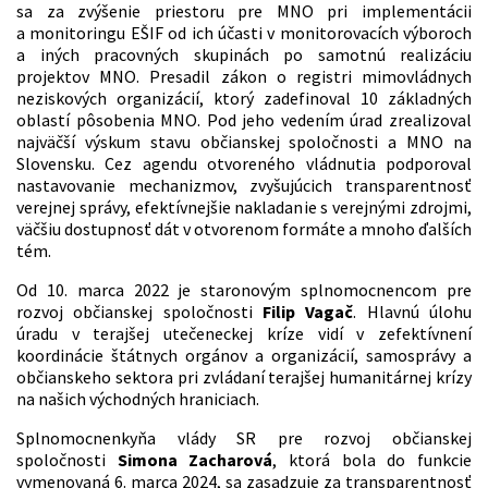
sa za zvýšenie priestoru pre MNO pri implementácii
a monitoringu EŠIF od ich účasti v monitorovacích výboroch
a iných pracovných skupinách po samotnú realizáciu
projektov MNO. Presadil zákon o registri mimovládnych
neziskových organizácií, ktorý zadefinoval 10 základných
oblastí pôsobenia MNO. Pod jeho vedením úrad zrealizoval
najväčší výskum stavu občianskej spoločnosti a MNO na
Slovensku. Cez agendu otvoreného vládnutia podporoval
nastavovanie mechanizmov, zvyšujúcich transparentnosť
verejnej správy, efektívnejšie nakladanie s verejnými zdrojmi,
väčšiu dostupnosť dát v otvorenom formáte a mnoho ďalších
tém.
Od 10. marca 2022 je staronovým splnomocnencom pre
rozvoj občianskej spoločnosti
Filip Vagač
. Hlavnú úlohu
úradu v terajšej utečeneckej kríze vidí v zefektívnení
koordinácie štátnych orgánov a organizácií, samosprávy a
občianskeho sektora pri zvládaní terajšej humanitárnej krízy
na našich východných hraniciach.
Splnomocnenkyňa vlády SR pre rozvoj občianskej
spoločnosti
Simona Zacharová
, ktorá bola do funkcie
vymenovaná 6. marca 2024, sa zasadzuje za transparentnosť