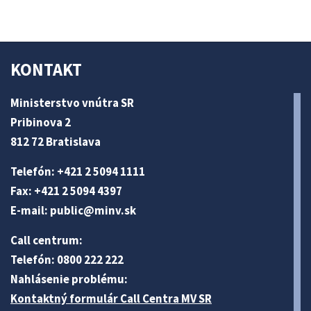
KONTAKT
Ministerstvo vnútra SR
Pribinova 2
812 72 Bratislava
Telefón: +421 2 5094 1111
Fax: +421 2 5094 4397
E-mail:
public@minv
.sk
Call centrum:
Telefón: 0800 222 222
Nahlásenie problému:
Kontaktný formulár Call Centra MV SR