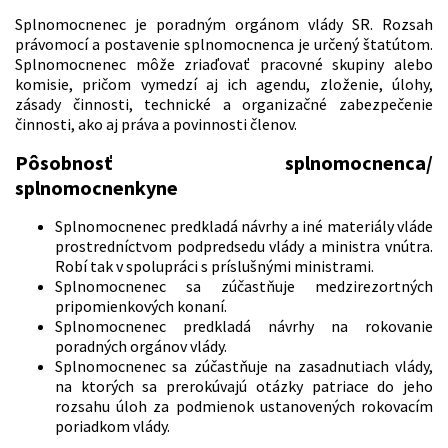
Splnomocnenec je poradným orgánom vlády SR. Rozsah
právomocí a postavenie splnomocnenca je určený štatútom.
Splnomocnenec môže zriaďovať pracovné skupiny alebo
komisie, pričom vymedzí aj ich agendu, zloženie, úlohy,
zásady činnosti, technické a organizačné zabezpečenie
činnosti, ako aj práva a povinnosti členov.
Pôsobnosť splnomocnenca/
splnomocnenkyne
Splnomocnenec predkladá návrhy a iné materiály vláde
prostredníctvom podpredsedu vlády a ministra vnútra.
Robí tak v spolupráci s príslušnými ministrami.
Splnomocnenec sa zúčastňuje medzirezortných
pripomienkových konaní.
Splnomocnenec predkladá návrhy na rokovanie
poradných orgánov vlády.
Splnomocnenec sa zúčastňuje na zasadnutiach vlády,
na ktorých sa prerokúvajú otázky patriace do jeho
rozsahu úloh za podmienok ustanovených rokovacím
poriadkom vlády.