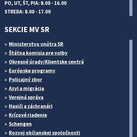
PO, UT, ŠT, PIA: 8.00 - 16.00
STREDA: 8.00 - 17.00
SEKCIE MV SR
Ministerstvo vnútra SR
Štátna komisia pre volby
Okresné úrady/Klientske centrá
Európske programy
Policajný zbor
Azyl a migrácia
Verejná správa
Hasiči a záchranári
Krízové riadenie
Schengen
Rozvoj občianskej spoločnosti