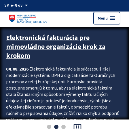
Preskocit na hlavný obsah
arrow_drop_down
SK
e-Gov
menu
Menu
Zastavit automatický posun upútavok
Elektronická fakturácia pre
mimovládne organizácie krok za
krokom
04. 08. 2026
Elektronická fakturácia je súčasťou širšej
modernizácie systému DPH a digitalizácie fakturačných
procesov v celej Európskej únii. Európske pravidlá
postupne smerujú k tomu, aby sa elektronická faktúra
stala štandardným spôsobom výmeny fakturačných
údajov. Jej cieľom je priniesť jednoduchšie, rýchlejšie a
efektívnejšie spracovanie faktúr, obmedziť potrebu
ručného prepisovania údajov, znížiť riziko chýb a podporiť
väčšiu automatizáciu účtovných procesov. Elektronická
pause_presentation
fakturácia preto nepredstavuje...