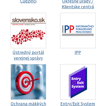
Cudzinci
Okresné úrady /
Klientske centrá
Ústredný portál
IPP
verejnej správy
Ochrana mäkkých
Entry/Exit System