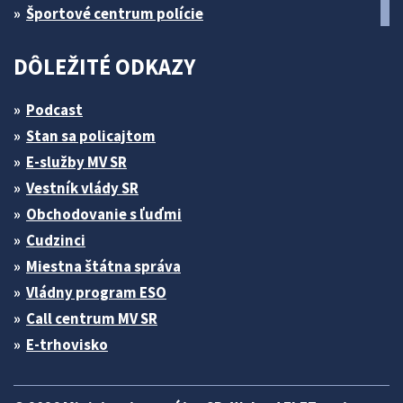
Športové centrum polície
DÔLEŽITÉ ODKAZY
Podcast
Stan sa policajtom
E-služby MV SR
Vestník vlády SR
Obchodovanie s ľuďmi
Cudzinci
Miestna štátna správa
Vládny program ESO
Call centrum MV SR
E-trhovisko