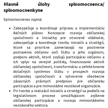
Hlavné úlohy splnomocnenca/
splnomocnenkyne
Splnomocnenec najmä:
Zabezpečuje a koordinuje prípravu a implementáciu
Akčných plánov Koncepcie rozvoja občianskej
spoločnosti a Iniciatívy pre otvorené vládnutie,
zabezpečuje a koordinuje tvorbu iniciatív a stratégií,
ktoré sa prioritne zameriavajú na posilnenie
postavenia občanov voči štátu a jeho orgánom,
podporu aktivít, ktoré zvyšujú participáciu občanov a
ich vplyv na verejné politiky, financovanie aktivít
občianskej spoločnosti, transformáciu a zefektívnenie
dotačných systémov štátu v prospech rozvoja
občianskej spoločnosti a vytvorenie všeobecne
záväzných právnych predpisov pre občiansku
participáciu a pre mimovládne neziskové organizácie.
Pri tvorbe a realizácií iniciatív a stratégií sa podieľa na
legislatívnom procese umožňujúcom zvýšenie
občianskej participácie a rozvoja mimovládneho
neziskového sektora.