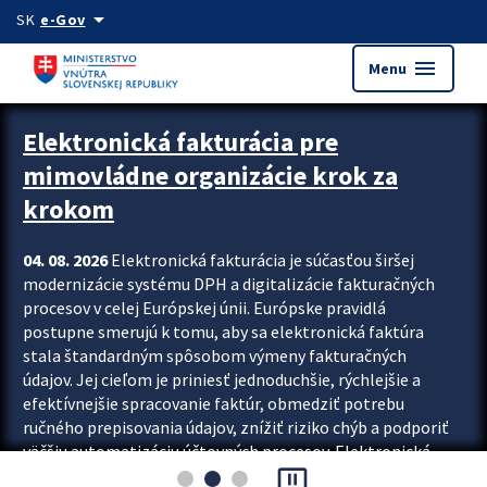
Preskocit na hlavný obsah
arrow_drop_down
SK
e-Gov
menu
Menu
Zastavit automatický posun upútavok
Elektronická fakturácia pre
mimovládne organizácie krok za
krokom
04. 08. 2026
Elektronická fakturácia je súčasťou širšej
modernizácie systému DPH a digitalizácie fakturačných
procesov v celej Európskej únii. Európske pravidlá
postupne smerujú k tomu, aby sa elektronická faktúra
stala štandardným spôsobom výmeny fakturačných
údajov. Jej cieľom je priniesť jednoduchšie, rýchlejšie a
efektívnejšie spracovanie faktúr, obmedziť potrebu
ručného prepisovania údajov, znížiť riziko chýb a podporiť
väčšiu automatizáciu účtovných procesov. Elektronická
pause_presentation
fakturácia preto nepredstavuje...