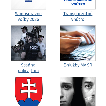
Samosprávne
Transparentné
voľby 2026
vnútro
Staň sa
E-služby MV SR
policajtom