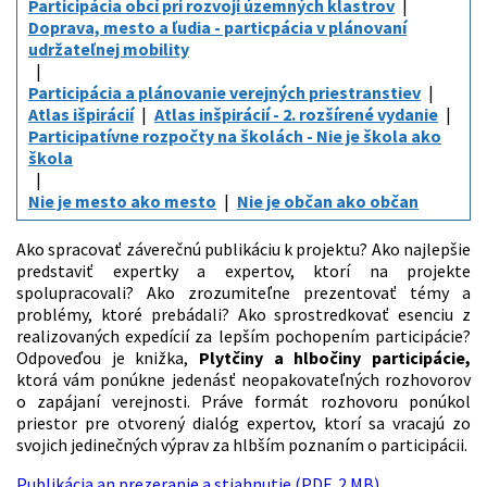
Participácia obcí pri rozvoji územných klastrov
Doprava, mesto a ľudia - particpácia v plánovaní
udržateľnej mobility
Participácia a plánovanie verejných priestranstiev
Atlas išpirácií
Atlas inšpirácií - 2. rozšírené vydanie
Participatívne rozpočty na školách - Nie je škola ako
škola
Nie je mesto ako mesto
Nie je občan ako občan
Ako spracovať záverečnú publikáciu k projektu? Ako najlepšie
predstaviť expertky a expertov, ktorí na projekte
spolupracovali? Ako zrozumiteľne prezentovať témy a
problémy, ktoré prebádali? Ako sprostredkovať esenciu z
realizovaných expedícií za lepším pochopením participácie?
Odpoveďou je knižka,
Plytčiny a hlbočiny participácie,
ktorá vám ponúkne jedenásť neopakovateľných rozhovorov
o zapájaní verejnosti. Práve formát rozhovoru ponúkol
priestor pre otvorený dialóg expertov, ktorí sa vracajú zo
svojich jedinečných výprav za hlbším poznaním o participácii.
Publikácia an prezeranie a stiahnutie (PDF, 2 MB)
.