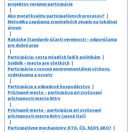
projektov verejnej participácie
Ako merať kvalitu participatívnych procesov?
Metodika zapájania zraniteľných skupín na lokálnej
úrovni
Rakúske štandardy účasti verejnosti – odporúčania
pre dobrú prax
Participácia: cesta mladých ľudí k politikám
Svidník – mesto pre všetkých
Participácia v rozvoji environmentálnej výchovy,
vzdelávania a osvety
Participácia a odpadové hospodárstvo
Prístupné mesto – participácia pri zvyšovaní
prístupnosti mesta Nitry
Prístupné mesto - participácia pri zvyšovaní
prístupnosti mesta Nitry (jasná tlač)
Participatívne mechanizmy: KTO, ČO, KEDY, AKO?