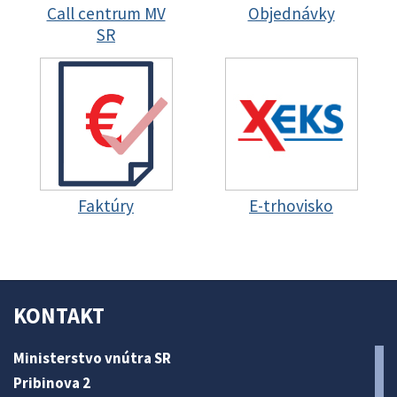
Call centrum MV
Objednávky
SR
Faktúry
E-trhovisko
KONTAKT
Ministerstvo vnútra SR
Pribinova 2