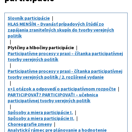
Slovník participácie
HLAS MENŠÍN – Dvanásť prípadových štúdií zo
zapájania zraniteľných skupín do tvorby verejných
politík
Plytčiny a hlbočiny participácie
Participatívne procesy v praxi – čítanka participatívnej
tvorby verejných politík
Participatívne procesy v praxi - čítanka participatívnej
tvorby verejných politík / 2. rozšírené vydanie
x+1 otázok a odpovedí o participatívnom rozpočte
PARTICIPOVAŤ? PARTICIPOVAŤ! – učebnica
participatívnej tvorby verejných politík
Spôsoby a miera participácie I.
Spôsoby a miera participácie II.
Choreografie zmeny
Analytický rámec pre plánovanie a hodnotenie