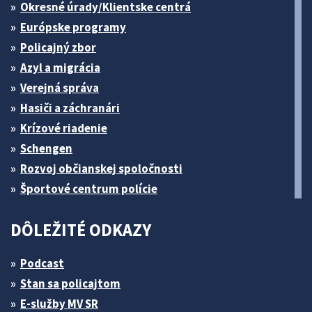
Okresné úrady/Klientske centrá
Európske programy
Policajný zbor
Azyl a migrácia
Verejná správa
Hasiči a záchranári
Krízové riadenie
Schengen
Rozvoj občianskej spoločnosti
Športové centrum polície
DÔLEŽITÉ ODKAZY
Podcast
Stan sa policajtom
E-služby MV SR