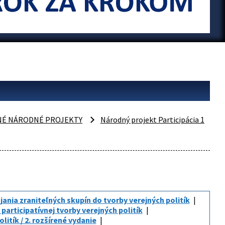
NÉ NÁRODNÉ PROJEKTY
Národný projekt Participácia 1
ania zraniteľných skupín do tvorby verejných politík
 participatívnej tvorby verejných politík
litík / 2. rozšírené vydanie