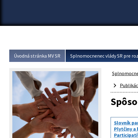
Úvodná stránka MV SR
Splnomocnenec vlády SR pre roz
Splnomocnen
Publikác
Spôsob
Slovník pa
Plytčiny a 
Participatí