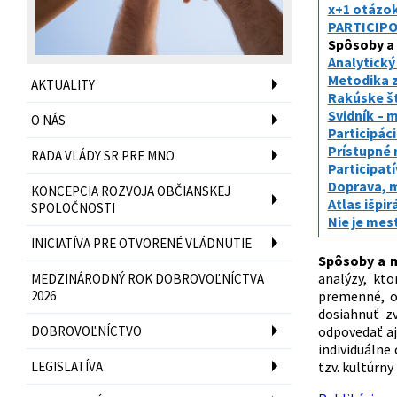
x+1 otázok
PARTICIPOV
Spôsoby a m
Analytický
Metodika z
AKTUALITY
Rakúske št
Svidník – 
O NÁS
Participác
Prístupné 
RADA VLÁDY SR PRE MNO
Participat
Doprava, m
KONCEPCIA ROZVOJA OBČIANSKEJ
Atlas išpirá
SPOLOČNOSTI
Nie je me
INICIATÍVA PRE OTVORENÉ VLÁDNUTIE
Spôsoby a mi
analýzy, kto
MEDZINÁRODNÝ ROK DOBROVOĽNÍCTVA
2026
premenné, od
dosiahnuť z
DOBROVOĽNÍCTVO
odpovedať aj
individuálne
LEGISLATÍVA
tzv. kultúrny