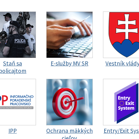
Staň sa
E-služby MV SR
Vestník vlád
policajtom
IPP
Ochrana mäkkých
Entry/Exit Sy
cieľov