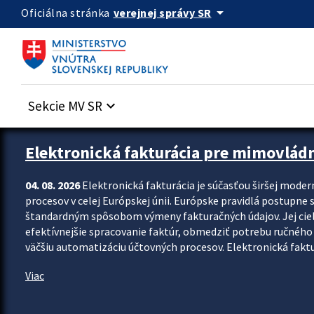
Preskocit na hlavný obsah
arrow_drop_down
verejnej správy SR
Oficiálna stránka
Sekcie MV SR
keyboard_arrow_down
Zastavit automatický posun upútavok
Elektronická fakturácia pre mimovlád
04. 08. 2026
Elektronická fakturácia je súčasťou širšej moder
procesov v celej Európskej únii. Európske pravidlá postupne 
štandardným spôsobom výmeny fakturačných údajov. Jej cieľom
efektívnejšie spracovanie faktúr, obmedziť potrebu ručného p
väčšiu automatizáciu účtovných procesov. Elektronická faktu
Viac