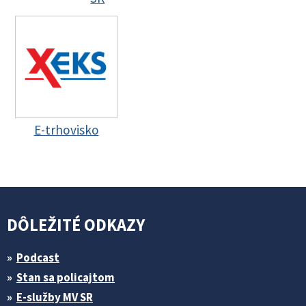
E-trhovisko
DÔLEŽITÉ ODKAZY
Podcast
Stan sa policajtom
E-služby MV SR