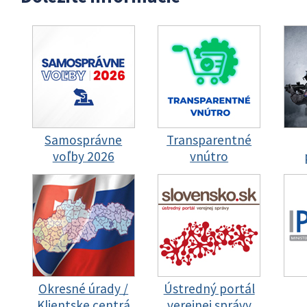
Samosprávne
Transparentné
voľby 2026
vnútro
Okresné úrady /
Ústredný portál
Klientske centrá
verejnej správy