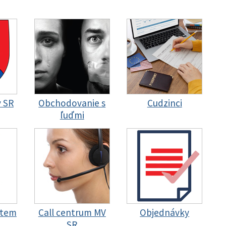
y SR
Obchodovanie s
Cudzinci
ľuďmi
stem
Call centrum MV
Objednávky
SR