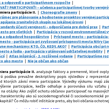
 a odpovedí o participatívnom rozpočte
AŤ? PARTICIPOVAŤ! – učebnica participatívnej tvorby verejnýc
iera participácie II.
Choreografie zmeny
 rámec pre plánovanie a hodnotenie projektov verejnej partici
apájania zraniteľných skupín na lokálnej úrovni
andardy účasti verejnosti – odporúčania pre dobrú prax
Par
mesto pre všetkých
Participácia v rozvoji environmentálnej 
ia a odpadové hospodárstvo
Prístupné mesto – participácia 
mesto - participácia pri zvyšovaní prístupnosti mesta Nitry (ja
ívne mechanizmy: KTO, ČO, KEDY, AKO?
Participácia obcí pri
esto a ľudia - particpácia v plánovaní udržateľnej mobility
P
cií
Atlas inšpirácií - 2. rozšírené vydanie
Participatívne roz
sto ako mesto
Nie je občan ako občan
era participácie II.
analyzuje faktory a premenné, ktoré ovplyv
rá podáva prevažne deskriptívny popis výsledkov z reprezentat
 ktorých závisí miera participácie. Výsledky výskumu majú zás
výšenie participácie, keďže odhaľuje a porovnáva silu vzťahu 
 na otázky: Ako zvýšiť ochotu občanov participovať na masových
 charakteristiky ako sú sociodemografické či socioekonomické pre
 kapitál? Čo môžu robiť inštitúcie preto, aby boli občania ochotnej