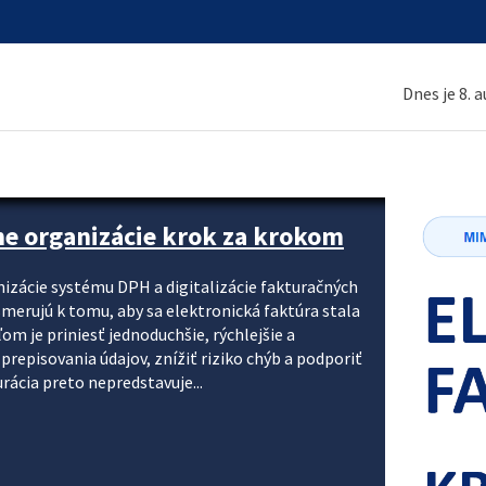
Dnes je 8. 
ne organizácie krok za krokom
nizácie systému DPH a digitalizácie fakturačných
smerujú k tomu, aby sa elektronická faktúra stala
 je priniesť jednoduchšie, rýchlejšie a
repisovania údajov, znížiť riziko chýb a podporiť
rácia preto nepredstavuje...