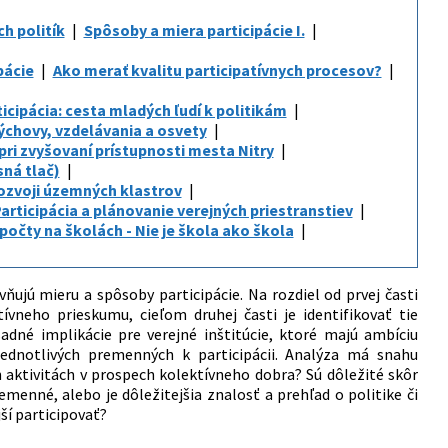
h politík
Spôsoby a miera participácie I.
pácie
Ako merať kvalitu participatívnych procesov?
ticipácia: cesta mladých ľudí k politikám
výchovy, vzdelávania a osvety
pri zvyšovaní prístupnosti mesta Nitry
sná tlač)
 rozvoji územných klastrov
articipácia a plánovanie verejných priestranstiev
počty na školách - Nie je škola ako škola
ňujú mieru a spôsoby participácie. Na rozdiel od prvej časti
ívneho prieskumu, cieľom druhej časti je identifikovať tie
adné implikácie pre verejné inštitúcie, ktoré majú ambíciu
jednotlivých premenných k participácii. Analýza má snahu
 aktivitách v prospech kolektívneho dobra? Sú dôležité skôr
menné, alebo je dôležitejšia znalosť a prehľad o politike či
ší participovať?