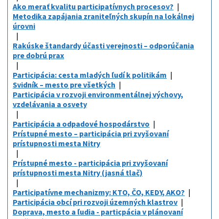
Ako merať kvalitu participatívnych procesov?
Metodika zapájania zraniteľných skupín na lokálnej
úrovni
Rakúske štandardy účasti verejnosti – odporúčania
pre dobrú prax
Participácia: cesta mladých ľudí k politikám
Svidník – mesto pre všetkých
Participácia v rozvoji environmentálnej výchovy,
vzdelávania a osvety
Participácia a odpadové hospodárstvo
Prístupné mesto – participácia pri zvyšovaní
prístupnosti mesta Nitry
Prístupné mesto - participácia pri zvyšovaní
prístupnosti mesta Nitry (jasná tlač)
Participatívne mechanizmy: KTO, ČO, KEDY, AKO?
Participácia obcí pri rozvoji územných klastrov
Doprava, mesto a ľudia - particpácia v plánovaní