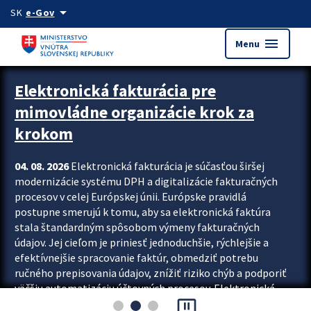
Preskocit na hlavný obsah
arrow_drop_down
SK
e-Gov
menu
Menu
Zastavit automatický posun upútavok
Elektronická fakturácia pre
mimovládne organizácie krok za
krokom
04. 08. 2026
Elektronická fakturácia je súčasťou širšej
modernizácie systému DPH a digitalizácie fakturačných
procesov v celej Európskej únii. Európske pravidlá
postupne smerujú k tomu, aby sa elektronická faktúra
stala štandardným spôsobom výmeny fakturačných
údajov. Jej cieľom je priniesť jednoduchšie, rýchlejšie a
efektívnejšie spracovanie faktúr, obmedziť potrebu
ručného prepisovania údajov, znížiť riziko chýb a podporiť
väčšiu automatizáciu účtovných procesov. Elektronická
pause_presentation
fakturácia preto nepredstavuje...