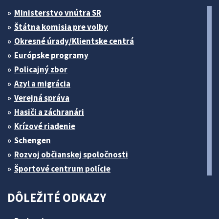
Ministerstvo vnútra SR
Štátna komisia pre volby
Okresné úrady/Klientske centrá
Európske programy
Policajný zbor
Azyl a migrácia
Verejná správa
Hasiči a záchranári
Krízové riadenie
Schengen
Rozvoj občianskej spoločnosti
Športové centrum polície
DÔLEŽITÉ ODKAZY