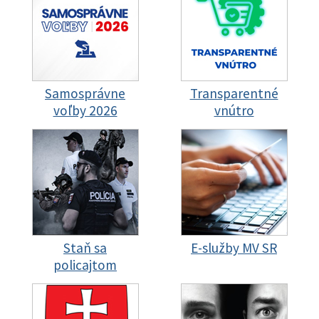
Samosprávne
Transparentné
voľby 2026
vnútro
Staň sa
E-služby MV SR
policajtom