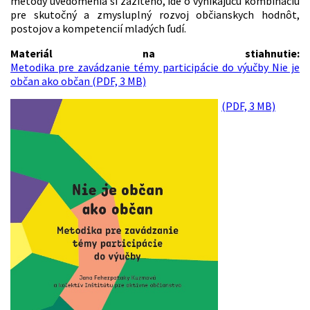
metódy uvedomenia si zažitého, ide o vynikajúcu kombináciu
pre skutočný a zmysluplný rozvoj občianskych hodnôt,
postojov a kompetencií mladých ľudí.
Materiál na stiahnutie:
Metodika pre zavádzanie témy participácie do výučby Nie je
občan ako občan (PDF, 3 MB)
(PDF, 3 MB)