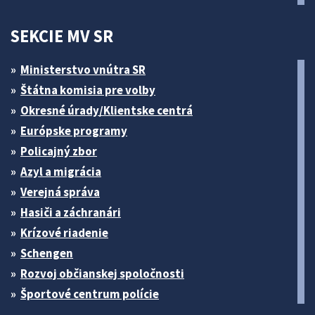
SEKCIE MV SR
Ministerstvo vnútra SR
Štátna komisia pre volby
Okresné úrady/Klientske centrá
Európske programy
Policajný zbor
Azyl a migrácia
Verejná správa
Hasiči a záchranári
Krízové riadenie
Schengen
Rozvoj občianskej spoločnosti
Športové centrum polície