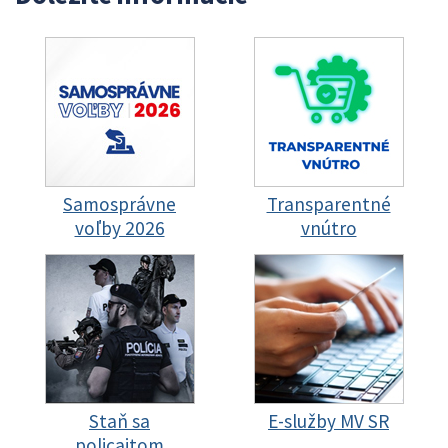
Samosprávne
Transparentné
voľby 2026
vnútro
Staň sa
E-služby MV SR
policajtom