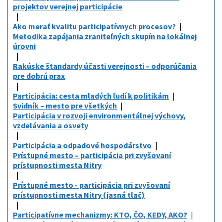
projektov verejnej participácie
Ako merať kvalitu participatívnych procesov?
Metodika zapájania zraniteľných skupín na lokálnej
úrovni
Rakúske štandardy účasti verejnosti – odporúčania
pre dobrú prax
Participácia: cesta mladých ľudí k politikám
Svidník – mesto pre všetkých
Participácia v rozvoji environmentálnej výchovy,
vzdelávania a osvety
Participácia a odpadové hospodárstvo
Prístupné mesto – participácia pri zvyšovaní
prístupnosti mesta Nitry
Prístupné mesto - participácia pri zvyšovaní
prístupnosti mesta Nitry (jasná tlač)
Participatívne mechanizmy: KTO, ČO, KEDY, AKO?