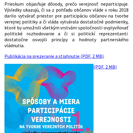
Prieskum objasňuje dôvody, prečo verejnosť neparticipuje.
Výsledky ukazujú, či sa z pohľadu občanov vláde v roku 2018
darilo vytvárať priestor pre participáciu občanov na tvorbe
verejnej politiky a či vláda vytvárala dostatočné podmienky,
ktoré by umožnili všetkým vrstvám spoločnosti ovplyvňovať
politické rozhodovanie a či si politickí reprezentanti
dostatočne osvojili princípy a hodnoty partnerského
vládnutia.
Publikácia na prezeranie a stiahnutie (PDF, 2 MB)
.
(PDF, 2 MB)