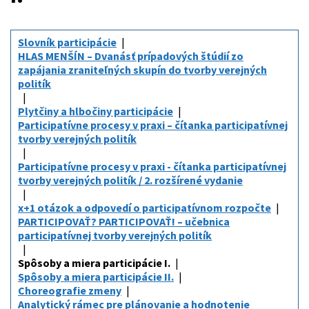
Slovník participácie
HLAS MENŠÍN – Dvanásť prípadových štúdií zo
zapájania zraniteľných skupín do tvorby verejných
politík
Plytčiny a hlbočiny participácie
Participatívne procesy v praxi – čítanka participatívnej
tvorby verejných politík
Participatívne procesy v praxi - čítanka participatívnej
tvorby verejných politík / 2. rozšírené vydanie
x+1 otázok a odpovedí o participatívnom rozpočte
PARTICIPOVAŤ? PARTICIPOVAŤ! – učebnica
participatívnej tvorby verejných politík
Spôsoby a miera participácie I.
Spôsoby a miera participácie II.
Choreografie zmeny
Analytický rámec pre plánovanie a hodnotenie