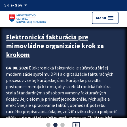
Preskocit na hlavný obsah
arrow_drop_down
SK
e-Gov
menu
Menu
Zastavit automatický posun upútavok
Elektronická fakturácia pre
mimovládne organizácie krok za
krokom
04. 08. 2026
Elektronická fakturácia je súčasťou širšej
modernizácie systému DPH a digitalizácie fakturačných
procesov v celej Európskej únii. Európske pravidlá
postupne smerujú k tomu, aby sa elektronická faktúra
stala štandardným spôsobom výmeny fakturačných
údajov. Jej cieľom je priniesť jednoduchšie, rýchlejšie a
efektívnejšie spracovanie faktúr, obmedziť potrebu
ručného prepisovania údajov, znížiť riziko chýb a podporiť
väčšiu automatizáciu účtovných procesov. Elektronická
pause_presentation
fakturácia preto nepredstavuje...