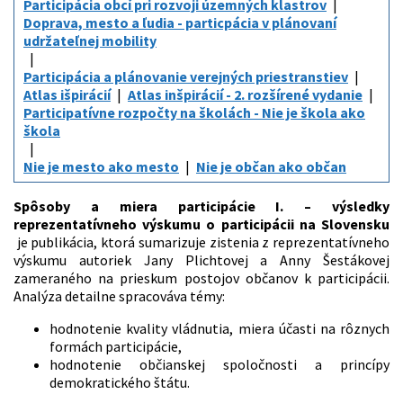
Participácia obcí pri rozvoji územných klastrov
Doprava, mesto a ľudia - particpácia v plánovaní
udržateľnej mobility
Participácia a plánovanie verejných priestranstiev
Atlas išpirácií
Atlas inšpirácií - 2. rozšírené vydanie
Participatívne rozpočty na školách - Nie je škola ako
škola
Nie je mesto ako mesto
Nie je občan ako občan
Spôsoby a miera participácie I.
– výsledky
reprezentatívneho výskumu o participácii na Slovensku
je publikácia, ktorá sumarizuje zistenia z reprezentatívneho
výskumu autoriek Jany Plichtovej a Anny Šestákovej
zameraného na prieskum postojov občanov k participácii.
Analýza detailne spracováva témy:
hodnotenie kvality vládnutia, miera účasti na rôznych
formách participácie,
hodnotenie občianskej spoločnosti a princípy
demokratického štátu.