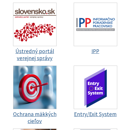
Ústredný portál
IPP
verejnej správy
Ochrana mäkkých
Entry/Exit System
cieľov