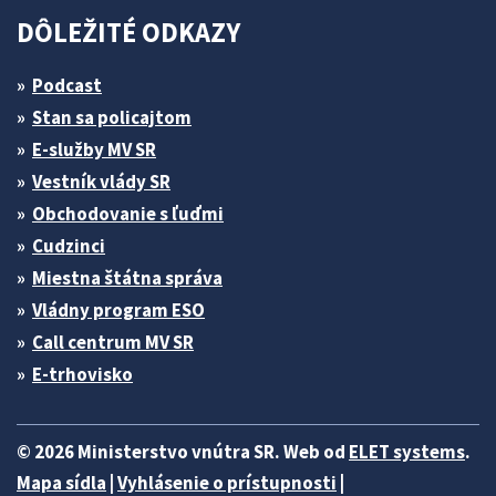
DÔLEŽITÉ ODKAZY
Podcast
Stan sa policajtom
E-služby MV SR
Vestník vlády SR
Obchodovanie s ľuďmi
Cudzinci
Miestna štátna správa
Vládny program ESO
Call centrum MV SR
E-trhovisko
© 2026 Ministerstvo vnútra SR. Web od
ELET systems
.
Mapa sídla
|
Vyhlásenie o prístupnosti
|