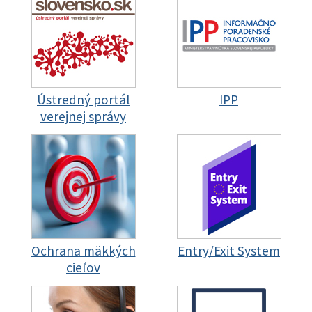
Ústredný portál
IPP
verejnej správy
Ochrana mäkkých
Entry/Exit System
cieľov