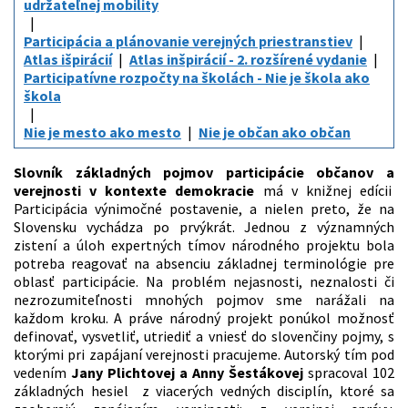
udržateľnej mobility
Participácia a plánovanie verejných priestranstiev
Atlas išpirácií
Atlas inšpirácií - 2. rozšírené vydanie
Participatívne rozpočty na školách - Nie je škola ako
škola
Nie je mesto ako mesto
Nie je občan ako občan
Slovník základných pojmov participácie občanov a
verejnosti v kontexte demokracie
má v knižnej edícii
Participácia výnimočné postavenie, a nielen preto, že na
Slovensku vychádza po prvýkrát. Jednou z významných
zistení a úloh expertných tímov národného projektu bola
potreba reagovať na absenciu základnej terminológie pre
oblasť participácie. Na problém nejasnosti, neznalosti či
nezrozumiteľnosti mnohých pojmov sme narážali na
každom kroku. A práve národný projekt ponúkol možnosť
definovať, vysvetliť, utriediť a vniesť do slovenčiny pojmy, s
ktorými pri zapájaní verejnosti pracujeme. Autorský tím pod
vedením
Jany Plichtovej a Anny Šestákovej
spracoval 102
základných hesiel z viacerých vedných disciplín, ktoré sa