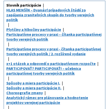
Slovník participácie
HLAS MENŠÍN – Dvanásť prípadových štúdií zo
zapájania zraniteľných skupín do tvorby verejných
politík
Plytčiny a hlbočiny participácie
Participatívne procesy v praxi – čítanka participatívnej
tvorby verejných politík
Participatívne procesy v praxi - čítanka participatívnej
tvorby verejných politík / 2. rozšírené vydanie
x+1 otázok a odpovedí o participatívnom rozpočte
PARTICIPOVAŤ? PARTICIPOVAŤ! – učebnica
participatívnej tvorby verejných politík
Spôsoby a miera participácie I.
Spôsoby a miera participácie II.
Choreografie zmeny
Analytický rámec pre plánovanie a hodnotenie
projektov verejnej participácie