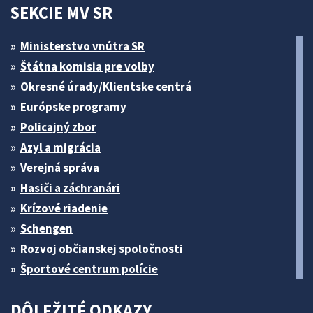
SEKCIE MV SR
Ministerstvo vnútra SR
Štátna komisia pre volby
Okresné úrady/Klientske centrá
Európske programy
Policajný zbor
Azyl a migrácia
Verejná správa
Hasiči a záchranári
Krízové riadenie
Schengen
Rozvoj občianskej spoločnosti
Športové centrum polície
DÔLEŽITÉ ODKAZY