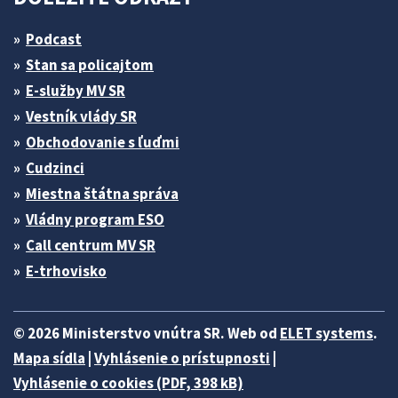
Podcast
Stan sa policajtom
E-služby MV SR
Vestník vlády SR
Obchodovanie s ľuďmi
Cudzinci
Miestna štátna správa
Vládny program ESO
Call centrum MV SR
E-trhovisko
© 2026 Ministerstvo vnútra SR. Web od
ELET systems
.
Mapa sídla
|
Vyhlásenie o prístupnosti
|
Vyhlásenie o cookies (PDF, 398 kB)