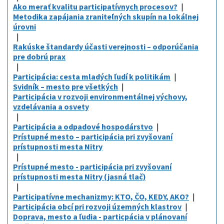
Ako merať kvalitu participatívnych procesov?
Metodika zapájania zraniteľných skupín na lokálnej
úrovni
Rakúske štandardy účasti verejnosti – odporúčania
pre dobrú prax
Participácia: cesta mladých ľudí k politikám
Svidník – mesto pre všetkých
Participácia v rozvoji environmentálnej výchovy,
vzdelávania a osvety
Participácia a odpadové hospodárstvo
Prístupné mesto – participácia pri zvyšovaní
prístupnosti mesta Nitry
Prístupné mesto - participácia pri zvyšovaní
prístupnosti mesta Nitry (jasná tlač)
Participatívne mechanizmy: KTO, ČO, KEDY, AKO?
Participácia obcí pri rozvoji územných klastrov
Doprava, mesto a ľudia - particpácia v plánovaní