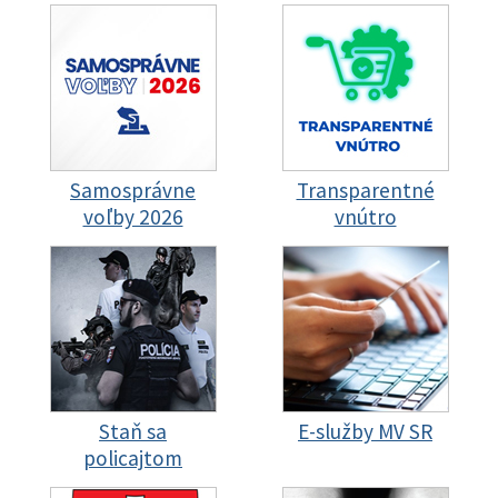
Samosprávne
Transparentné
voľby 2026
vnútro
Staň sa
E-služby MV SR
policajtom