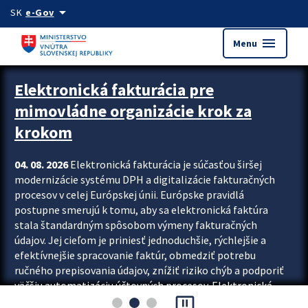
Preskocit na hlavný obsah
arrow_drop_down
SK
e-Gov
menu
Menu
Zastavit automatický posun upútavok
Elektronická fakturácia pre
mimovládne organizácie krok za
krokom
04. 08. 2026
Elektronická fakturácia je súčasťou širšej
modernizácie systému DPH a digitalizácie fakturačných
procesov v celej Európskej únii. Európske pravidlá
postupne smerujú k tomu, aby sa elektronická faktúra
stala štandardným spôsobom výmeny fakturačných
údajov. Jej cieľom je priniesť jednoduchšie, rýchlejšie a
efektívnejšie spracovanie faktúr, obmedziť potrebu
ručného prepisovania údajov, znížiť riziko chýb a podporiť
väčšiu automatizáciu účtovných procesov. Elektronická
pause_presentation
fakturácia preto nepredstavuje...