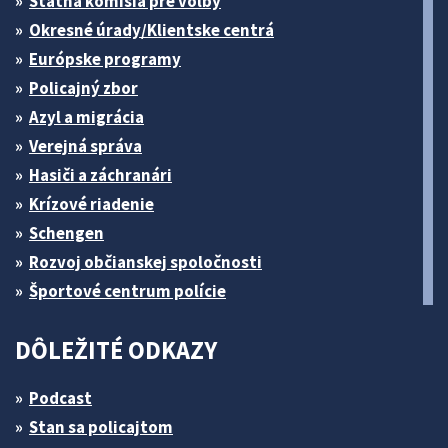
Štátna komisia pre volby
Okresné úrady/Klientske centrá
Európske programy
Policajný zbor
Azyl a migrácia
Verejná správa
Hasiči a záchranári
Krízové riadenie
Schengen
Rozvoj občianskej spoločnosti
Športové centrum polície
DÔLEŽITÉ ODKAZY
Podcast
Stan sa policajtom