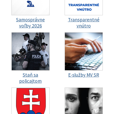
Samosprávne
Transparentné
voľby 2026
vnútro
Staň sa
E-služby MV SR
policajtom