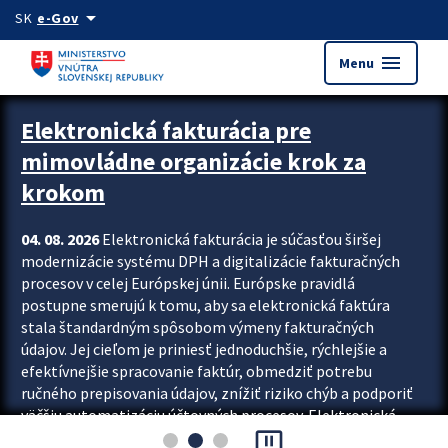
Preskocit na hlavný obsah
arrow_drop_down
SK
e-Gov
menu
Menu
Zastavit automatický posun upútavok
Elektronická fakturácia pre
mimovládne organizácie krok za
krokom
04. 08. 2026
Elektronická fakturácia je súčasťou širšej
modernizácie systému DPH a digitalizácie fakturačných
procesov v celej Európskej únii. Európske pravidlá
postupne smerujú k tomu, aby sa elektronická faktúra
stala štandardným spôsobom výmeny fakturačných
údajov. Jej cieľom je priniesť jednoduchšie, rýchlejšie a
efektívnejšie spracovanie faktúr, obmedziť potrebu
ručného prepisovania údajov, znížiť riziko chýb a podporiť
väčšiu automatizáciu účtovných procesov. Elektronická
pause_presentation
fakturácia preto nepredstavuje...