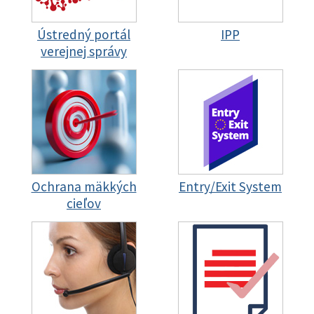
Ústredný portál
IPP
verejnej správy
Ochrana mäkkých
Entry/Exit System
cieľov