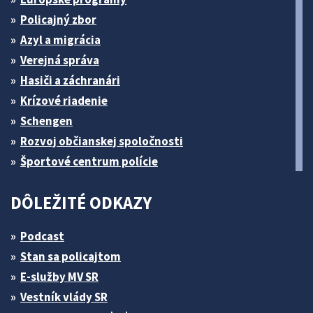
Policajný zbor
Azyl a migrácia
Verejná správa
Hasiči a záchranári
Krízové riadenie
Schengen
Rozvoj občianskej spoločnosti
Športové centrum polície
DÔLEŽITÉ ODKAZY
Podcast
Stan sa policajtom
E-služby MV SR
Vestník vlády SR