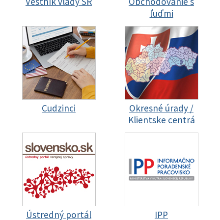
Vestník vlády SR
Obchodovanie s
ľuďmi
Cudzinci
Okresné úrady /
Klientske centrá
Ústredný portál
IPP