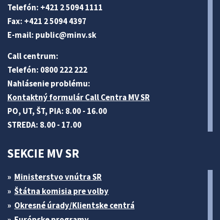
Telefón: +421 2 5094 1111
Fax: +421 2 5094 4397
E-mail:
public@minv
.sk
Call centrum:
Telefón: 0800 222 222
Nahlásenie problému:
Kontaktný formulár Call Centra MV SR
PO, UT, ŠT, PIA: 8.00 - 16.00
STREDA: 8.00 - 17.00
SEKCIE MV SR
Ministerstvo vnútra SR
Štátna komisia pre volby
Okresné úrady/Klientske centrá
Európske programy