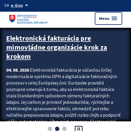
Preskocit na hlavný obsah
arrow_drop_down
SK
e-Gov
menu
Menu
Zastavit automatický posun upútavok
Elektronická fakturácia pre
mimovládne organizácie krok za
krokom
04. 08. 2026
Elektronická fakturácia je súčasťou širšej
modernizácie systému DPH a digitalizácie fakturačných
procesov v celej Európskej únii. Európske pravidlá
postupne smerujú k tomu, aby sa elektronická faktúra
stala štandardným spôsobom výmeny fakturačných
údajov. Jej cieľom je priniesť jednoduchšie, rýchlejšie a
efektívnejšie spracovanie faktúr, obmedziť potrebu
ručného prepisovania údajov, znížiť riziko chýb a podporiť
väčšiu automatizáciu účtovných procesov. Elektronická
pause_presentation
fakturácia preto nepredstavuje...