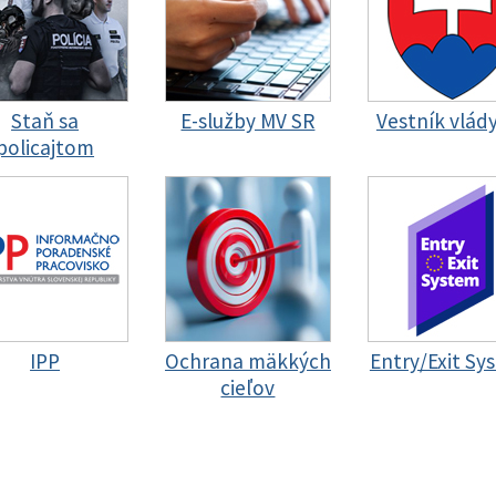
Staň sa
E-služby MV SR
Vestník vlád
policajtom
IPP
Ochrana mäkkých
Entry/Exit Sy
cieľov