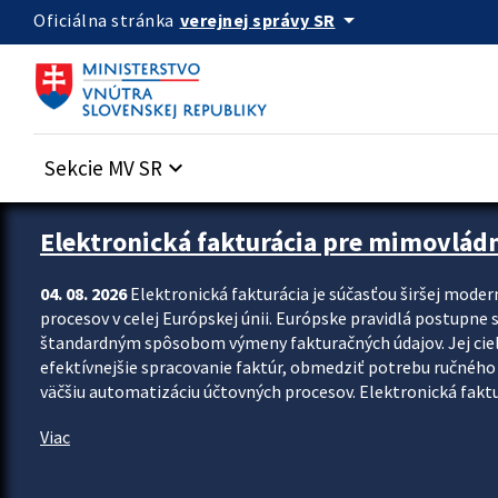
Preskocit na hlavný obsah
arrow_drop_down
verejnej správy SR
Oficiálna stránka
Sekcie MV SR
keyboard_arrow_down
Zastavit automatický posun upútavok
Elektronická fakturácia pre mimovlád
04. 08. 2026
Elektronická fakturácia je súčasťou širšej moder
procesov v celej Európskej únii. Európske pravidlá postupne 
štandardným spôsobom výmeny fakturačných údajov. Jej cieľom
efektívnejšie spracovanie faktúr, obmedziť potrebu ručného p
väčšiu automatizáciu účtovných procesov. Elektronická faktu
Viac