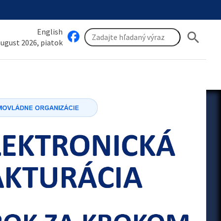
English
search
 august 2026, piatok