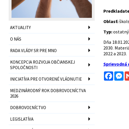
Predkladat
Oblasť:
škols
AKTUALITY
Typ:
ostatný
O NÁS
Dňa 18.01.20
2030. Materi
RADA VLÁDY SR PRE MNO
2022 a 2023.
KONCEPCIA ROZVOJA OBČIANSKEJ
Sprievodná
SPOLOČNOSTI
Facebo
Me
INICIATÍVA PRE OTVORENÉ VLÁDNUTIE
MEDZINÁRODNÝ ROK DOBROVOĽNÍCTVA
2026
DOBROVOĽNÍCTVO
LEGISLATÍVA