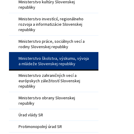
Ministerstvo kultúry Slovenskej
republiky
Ministerstvo investícií, regionálneho
rozvoja a informatizácie Slovenskej
republiky
Ministerstvo práce, sociálnych vecí a
rodiny Slovenskej republiky
Ministerstvo školstva, výskumu, vývoja
a mládeže Slovenskej republiky
Ministerstvo zahraničných vecí a
európskych záležitostí Slovenskej
republiky
Ministerstvo obrany Slovenskej
republky
Úrad vlády SR
Protimonopolný úrad SR