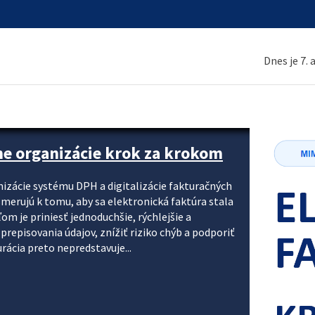
Dnes je 7.
ne organizácie krok za krokom
nizácie systému DPH a digitalizácie fakturačných
smerujú k tomu, aby sa elektronická faktúra stala
 je priniesť jednoduchšie, rýchlejšie a
repisovania údajov, znížiť riziko chýb a podporiť
rácia preto nepredstavuje...