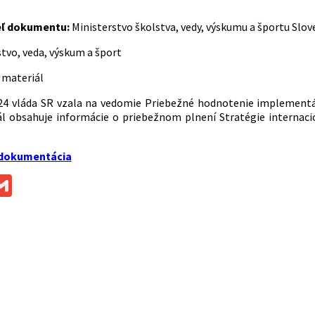
eľ dokumentu:
Ministerstvo školstva, vedy, výskumu a športu Slov
tvo, veda, výskum a šport
 materiál
24 vláda SR vzala na vedomie Priebežné hodnotenie implementác
ál obsahuje informácie o priebežnom plnení Stratégie internaci
 dokumentácia
ok
ssenger
Gmail