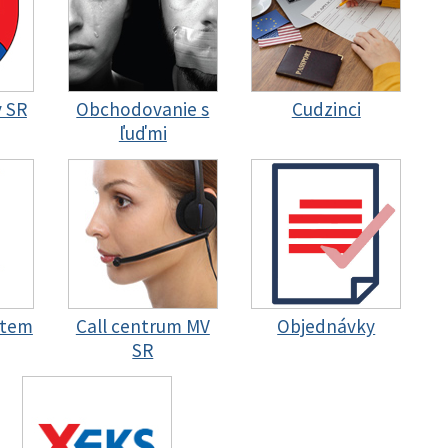
y SR
Obchodovanie s
Cudzinci
ľuďmi
stem
Call centrum MV
Objednávky
SR