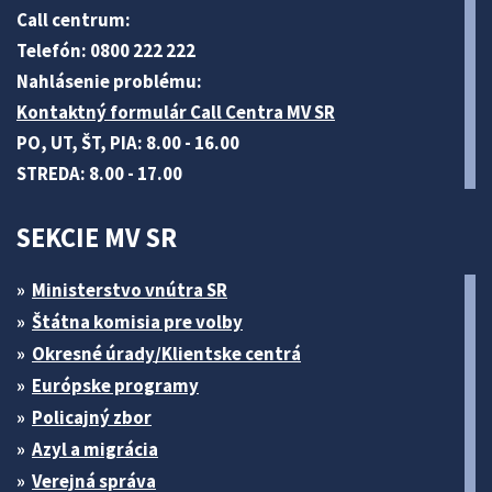
Call centrum:
Telefón: 0800 222 222
Nahlásenie problému:
Kontaktný formulár Call Centra MV SR
PO, UT, ŠT, PIA: 8.00 - 16.00
STREDA: 8.00 - 17.00
SEKCIE MV SR
Ministerstvo vnútra SR
Štátna komisia pre volby
Okresné úrady/Klientske centrá
Európske programy
Policajný zbor
Azyl a migrácia
Verejná správa