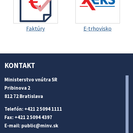
Faktúry
E-trhovisko
KONTAKT
Ministerstvo vnútra SR
Pribinova 2
812 72 Bratislava
Telefón: +421 2 5094 1111
Fax: +421 2 5094 4397
E-mail:
public@minv
.sk