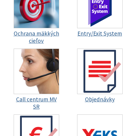
Ochrana mäkkých
Entry/Exit System
cieľov
Call centrum MV
Objednávky
SR