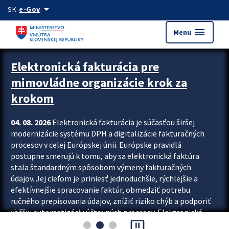
Preskocit na hlavný obsah
arrow_drop_down
SK
e-Gov
menu
Menu
Zastavit automatický posun upútavok
Elektronická fakturácia pre
mimovládne organizácie krok za
krokom
04. 08. 2026
Elektronická fakturácia je súčasťou širšej
modernizácie systému DPH a digitalizácie fakturačných
procesov v celej Európskej únii. Európske pravidlá
postupne smerujú k tomu, aby sa elektronická faktúra
stala štandardným spôsobom výmeny fakturačných
údajov. Jej cieľom je priniesť jednoduchšie, rýchlejšie a
efektívnejšie spracovanie faktúr, obmedziť potrebu
ručného prepisovania údajov, znížiť riziko chýb a podporiť
väčšiu automatizáciu účtovných procesov. Elektronická
pause_presentation
fakturácia preto nepredstavuje...