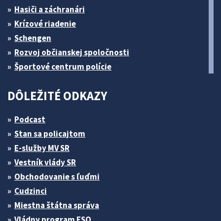
Hasiči a záchranári
Krízové riadenie
Schengen
Rozvoj občianskej spoločnosti
Športové centrum polície
DÔLEŽITÉ ODKAZY
Podcast
Stan sa policajtom
E-služby MV SR
Vestník vlády SR
Obchodovanie s ľuďmi
Cudzinci
Miestna štátna správa
Vládny program ESO