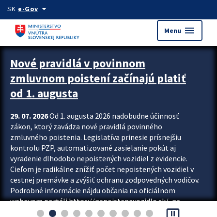
Preskocit na hlavný obsah
arrow_drop_down
SK
e-Gov
menu
Menu
Zastavit automatický posun upútavok
Nové pravidlá v povinnom
zmluvnom poistení začínajú platiť
od 1. augusta
29. 07. 2026
Od 1. augusta 2026 nadobudne účinnosť
zákon, ktorý zavádza nové pravidlá povinného
zmluvného poistenia. Legislatíva prinesie prísnejšiu
kontrolu PZP, automatizované zasielanie pokút aj
vyradenie dlhodobo nepoistených vozidiel z evidencie.
Cieľom je radikálne znížiť počet nepoistených vozidiel v
cestnej premávke a zvýšiť ochranu zodpovedných vodičov.
Podrobné informácie nájdu občania na oficiálnom
webovom portáli https://nepoistenevozidlo.sk/, na
pause_presentation
ktorom od augusta pribudne aj možnosť overiť si...