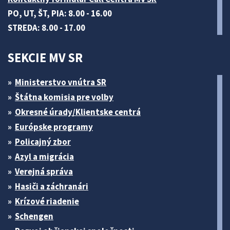
PO, UT, ŠT, PIA: 8.00 - 16.00
STREDA: 8.00 - 17.00
SEKCIE MV SR
Ministerstvo vnútra SR
Štátna komisia pre volby
Okresné úrady/Klientske centrá
Európske programy
Policajný zbor
Azyl a migrácia
Verejná správa
Hasiči a záchranári
Krízové riadenie
Schengen