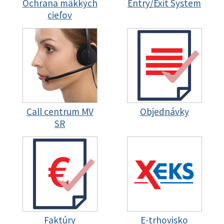
Ochrana mäkkých
Entry/Exit System
cieľov
Call centrum MV
Objednávky
SR
Faktúry
E-trhovisko