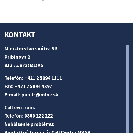
KONTAKT
Ministerstvo vnútra SR
Pribinova 2
812 72 Bratislava
Telefón: +421 2 5094 1111
Fax: +421 2 5094 4397
E-mail:
public@minv
.sk
Call centrum:
Telefón: 0800 222 222
Nahlásenie problému:
Kontaktný formulár Call Centra MV SR