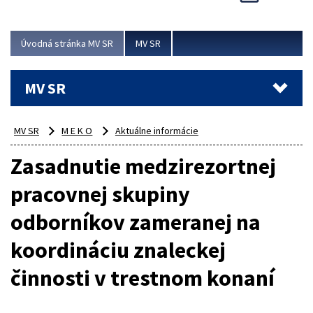
Viac
Úvodná stránka MV SR
MV SR
MV SR
MV SR
M E K O
Aktuálne informácie
Zasadnutie medzirezortnej
pracovnej skupiny
odborníkov zameranej na
koordináciu znaleckej
činnosti v trestnom konaní