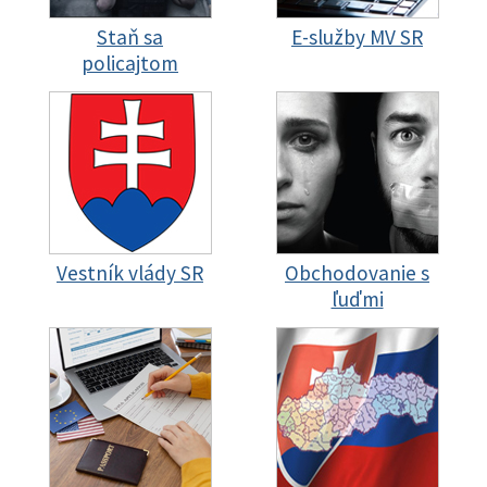
Staň sa
E-služby MV SR
policajtom
Vestník vlády SR
Obchodovanie s
ľuďmi