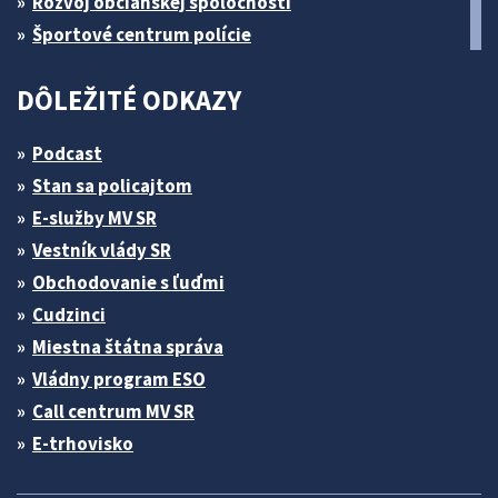
Rozvoj občianskej spoločnosti
Športové centrum polície
DÔLEŽITÉ ODKAZY
Podcast
Stan sa policajtom
E-služby MV SR
Vestník vlády SR
Obchodovanie s ľuďmi
Cudzinci
Miestna štátna správa
Vládny program ESO
Call centrum MV SR
E-trhovisko