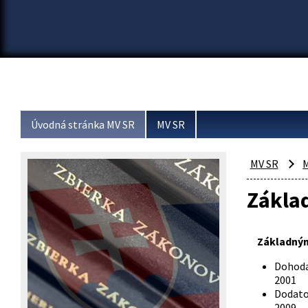
Úvodná stránka MV SR
MV SR
MV SR
M
Zákla
Základným
Dohoda
Dodato
2