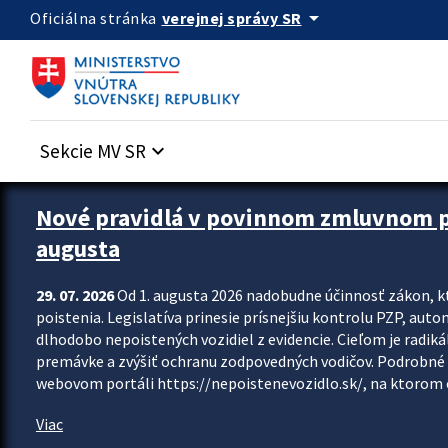
Preskocit na hlavný obsah
arrow_drop_down
verejnej správy SR
Oficiálna stránka
Sekcie MV SR
keyboard_arrow_down
Zastavit automatický posun upútavok
Nové pravidlá v povinnom zmluvnom poi
augusta
29. 07. 2026
Od 1. augusta 2026 nadobudne účinnosť zákon, k
poistenia. Legislatíva prinesie prísnejšiu kontrolu PZP, aut
dlhodobo nepoistených vozidiel z evidencie. Cieľom je radiká
premávke a zvýšiť ochranu zodpovedných vodičov. Podrobné 
webovom portáli https://nepoistenevozidlo.sk/, na ktorom od
Viac