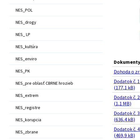
NES_POL
NES_drogy
NES_ LP
NES_kultúra
NES_enviro
Dokumenty 
NES_PK
Dohoda o zr
Dodatok č. 
NES_pre oblasť CBRNE hrozieb
(177,1 kB)
NES_extrem
Dodatok č. 
(1,1 MB)
NES_registre
Dodatok č. 
(636,4 kB)
NES_korupcia
Dodatok č. 
NES_zbrane
(469,9 kB)