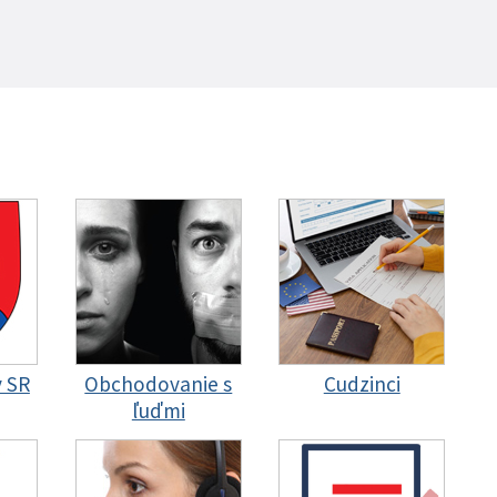
y SR
Obchodovanie s
Cudzinci
ľuďmi