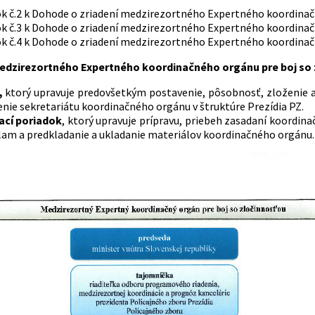
k č.2 k Dohode o zriadení medzirezortného Expertného koordinačn
k č.3 k Dohode o zriadení medzirezortného Expertného koordinačn
k č.4 k Dohode o zriadení medzirezortného Expertného koordinač
zirezortného Expertného koordinačného orgánu pre boj so z
,
ktorý upravuje predovšetkým postavenie, pôsobnosť, zloženie a
enie sekretariátu koordinačného orgánu v štruktúre Prezídia PZ
cí poriadok
, ktorý upravuje prípravu, priebeh zasadaní koordin
llam a predkladanie a ukladanie materiálov koordinačného orgánu.