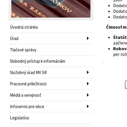
Dodato
Dodato
Dodato
Činnosť med
Úvodná stránka
Štatút
Úrad
začlen
Rokova
Tlačové správy
per ro
Slobodný prístup k informáciám
Služobný úrad MV SR
Pracovné príležitosti
Médiá a verejnosť
Infoservis pre obce
Legislatíva