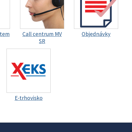
stem
Call centrum MV
Objednávky
SR
E-trhovisko