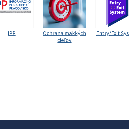
IPP
Ochrana mäkkých
Entry/Exit Sy
cieľov