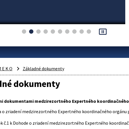
pause_presentation
 E K O
Základné dokumenty
dné dokumenty
i dokumentami medzirezortného Expertného koordinačného or
 o zriadení medzirezortného Expertného koordinačného orgánu pre
2001
k č.1 k Dohode o zriadení medzirezortného Expertného koordinačn
009