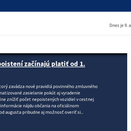
Dnes je 9. 
stení začínajú platiť od 1.
torý zavádza nové pravidlá povinného zmluvného
omatizované zasielanie pokút aj vyradenie
lne znížiť počet nepoistených vozidiel v cestnej
informácie nájdu občania na oficiálnom
 augusta pribudne aj možnosť overiť si...