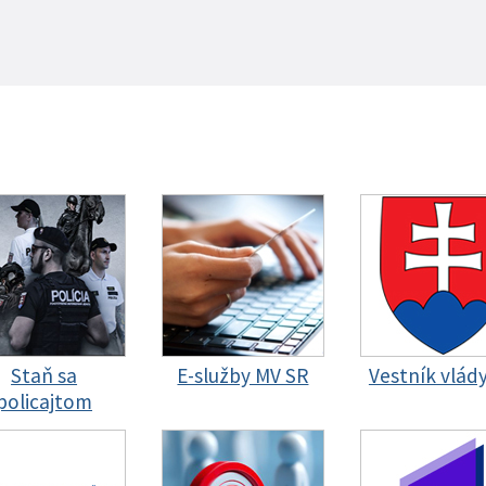
Staň sa
E-služby MV SR
Vestník vlád
policajtom