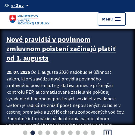
Preskocit na hlavný obsah
arrow_drop_down
SK
e-Gov
menu
Menu
Zastavit automatický posun upútavok
Nové pravidlá v povinnom
zmluvnom poistení začínajú platiť
od 1. augusta
29. 07. 2026
Od 1. augusta 2026 nadobudne účinnosť
zákon, ktorý zavádza nové pravidlá povinného
zmluvného poistenia. Legislatíva prinesie prísnejšiu
kontrolu PZP, automatizované zasielanie pokút aj
vyradenie dlhodobo nepoistených vozidiel z evidencie.
Cieľom je radikálne znížiť počet nepoistených vozidiel v
cestnej premávke a zvýšiť ochranu zodpovedných vodičov.
Podrobné informácie nájdu občania na oficiálnom
webovom portáli https://nepoistenevozidlo.sk/, na
pause_presentation
ktorom od augusta pribudne aj možnosť overiť si...