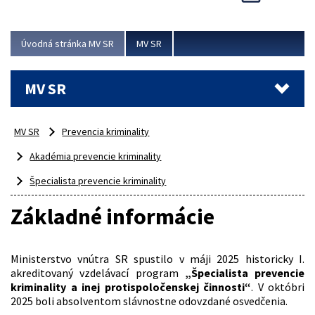
Viac
Úvodná stránka MV SR
MV SR
MV SR
MV SR
Prevencia kriminality
Akadémia prevencie kriminality
Špecialista prevencie kriminality
Základné informácie
Ministerstvo vnútra SR spustilo v máji 2025 historicky I.
akreditovaný vzdelávací program
„Špecialista prevencie
kriminality a inej protispoločenskej činnosti“
. V októbri
2025 boli absolventom slávnostne odovzdané osvedčenia.