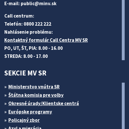
E-mail:
public@minv
.sk
Call centrum:
Telefón: 0800 222 222
Nahlásenie problému:
Kontaktný formulár Call Centra MV SR
PO, UT, ŠT, PIA: 8.00 - 16.00
STREDA: 8.00 - 17.00
SEKCIE MV SR
Ministerstvo vnútra SR
Štátna komisia pre volby
Okresné úrady/Klientske centrá
Európske programy
Policajný zbor
Azyl a migrácia