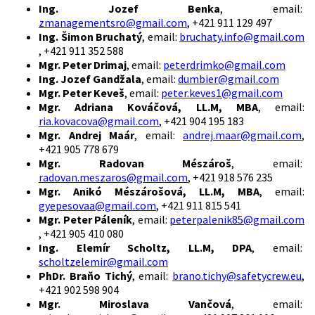
Ing. Jozef Benka
, email:
zmanagementsro@gmail.com
, +421 911 129 497
Ing. Šimon Bruchatý
, email:
bruchaty.info@gmail.com
, +421 911 352 588
Mgr. Peter Drimaj
, email:
peterdrimko@gmail.com
Ing. Jozef Gandžala
, email:
dumbier@gmail.com
Mgr. Peter Keveš
, email:
peter.keves1@gmail.com
Mgr. Adriana Kováčová, LL.M, MBA
, email:
ria.kovacova@gmail.com
, +421 904 195 183
Mgr. Andrej Maár
, email:
andrej.maar@gmail.com
,
+421 905 778 679
Mgr. Radovan Mészároš
, email:
radovan.meszaros@gmail.com
, +421 918 576 235
Mgr. Anikó Mészárošová, LL.M, MBA
, email:
gyepesovaa@gmail.com
, +421 911 815 541
Mgr. Peter Páleník
, email:
peterpalenik85@gmail.com
, +421 905 410 080
Ing. Elemír Scholtz, LL.M, DPA
, email:
scholtzelemir@gmail.com
PhDr. Braňo Tichý
, email:
brano.tichy@safetycrew.eu
,
+421 902 598 904
Mgr. Miroslava Vančová
, email: