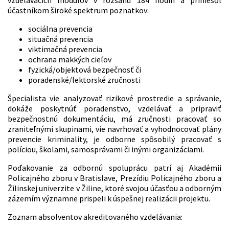
účastníkom široké spektrum poznatkov:
sociálna prevencia
situačná prevencia
viktimačná prevencia
ochrana mäkkých cieľov
fyzická/objektová bezpečnosť či
poradenské/lektorské zručnosti
Špecialista vie analyzovať rizikové prostredie a správanie,
dokáže poskytnúť poradenstvo, vzdelávať a pripraviť
bezpečnostnú dokumentáciu, má zručnosti pracovať so
zraniteľnými skupinami, vie navrhovať a vyhodnocovať plány
prevencie kriminality, je odborne spôsobilý pracovať s
políciou, školami, samosprávami či inými organizáciami.
Poďakovanie za odbornú spoluprácu patrí aj Akadémii
Policajného zboru v Bratislave, Prezídiu Policajného zboru a
Žilinskej univerzite v Žiline, ktoré svojou účasťou a odborným
zázemím významne prispeli k úspešnej realizácii projektu.
Zoznam absolventov akreditovaného vzdelávania: