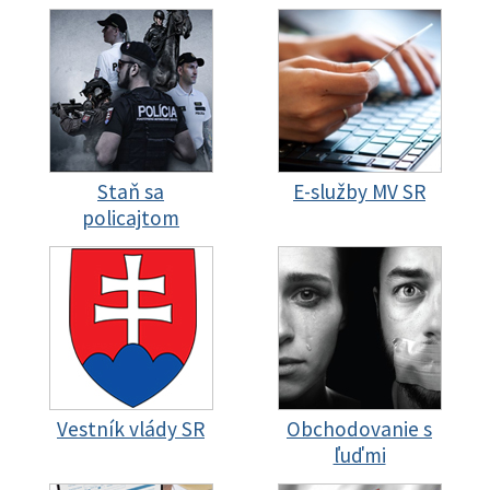
Staň sa
E-služby MV SR
policajtom
Vestník vlády SR
Obchodovanie s
ľuďmi