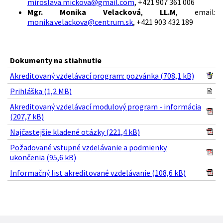
miroslava.mickova@gmail.com
, +421 907 361 006
Mgr. Monika Velacková
,
LL.M
,
email:
monika.velackova@centrum.sk
, +421 903 432 189
Dokumenty na stiahnutie
Akreditovaný vzdelávací program: pozvánka (708,1 kB)
Prihláška (1,2 MB)
Akreditovaný vzdelávací modulový program - informácia
(207,7 kB)
Najčastejšie kladené otázky (221,4 kB)
Požadované vstupné vzdelávanie a podmienky
ukončenia (95,6 kB)
Informačný list akreditované vzdelávanie (108,6 kB)