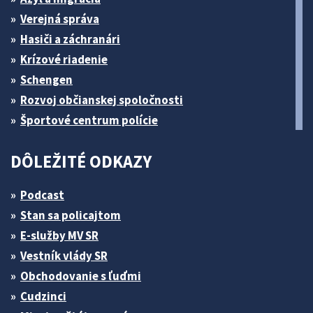
Verejná správa
Hasiči a záchranári
Krízové riadenie
Schengen
Rozvoj občianskej spoločnosti
Športové centrum polície
DÔLEŽITÉ ODKAZY
Podcast
Stan sa policajtom
E-služby MV SR
Vestník vlády SR
Obchodovanie s ľuďmi
Cudzinci