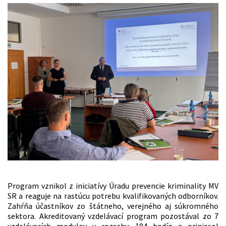
Program vznikol z iniciatívy Úradu prevencie kriminality MV
SR a reaguje na rastúcu potrebu kvalifikovaných odborníkov.
Zahŕňa účastníkov zo štátneho, verejného aj súkromného
sektora. Akreditovaný vzdelávací program pozostával zo 7
vzdelávacích modulov v rozsahu 184 hodín a priniesol