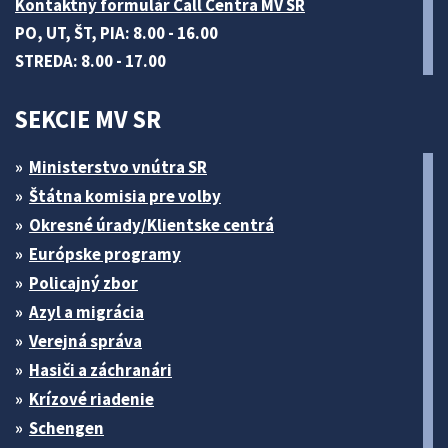
Kontaktný formulár Call Centra MV SR
PO, UT, ŠT, PIA: 8.00 - 16.00
STREDA: 8.00 - 17.00
SEKCIE MV SR
Ministerstvo vnútra SR
Štátna komisia pre volby
Okresné úrady/Klientske centrá
Európske programy
Policajný zbor
Azyl a migrácia
Verejná správa
Hasiči a záchranári
Krízové riadenie
Schengen