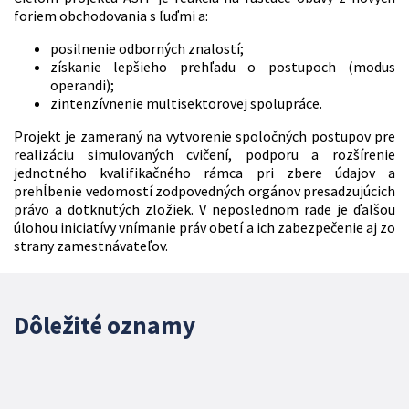
foriem obchodovania s ľuďmi a:
posilnenie odborných znalostí;
získanie lepšieho prehľadu o postupoch (modus
operandi);
zintenzívnenie multisektorovej spolupráce.
Projekt je zameraný na vytvorenie spoločných postupov pre
realizáciu simulovaných cvičení, podporu a rozšírenie
jednotného kvalifikačného rámca pri zbere údajov a
prehĺbenie vedomostí zodpovedných orgánov presadzujúcich
právo a dotknutých zložiek. V neposlednom rade je ďalšou
úlohou iniciatívy vnímanie práv obetí a ich zabezpečenie aj zo
strany zamestnávateľov.
Dôležité oznamy