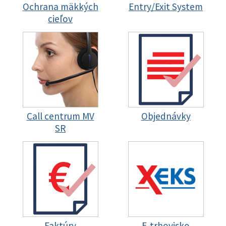
Ochrana mäkkých
Entry/Exit System
cieľov
Call centrum MV
Objednávky
SR
Faktúry
E-trhovisko