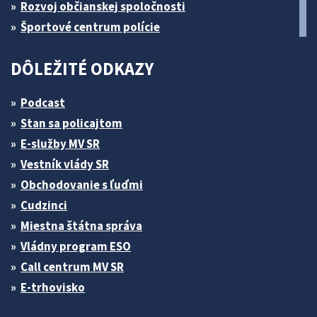
Rozvoj občianskej spoločnosti
Športové centrum polície
DÔLEŽITÉ ODKAZY
Podcast
Stan sa policajtom
E-služby MV SR
Vestník vlády SR
Obchodovanie s ľuďmi
Cudzinci
Miestna štátna správa
Vládny program ESO
Call centrum MV SR
E-trhovisko