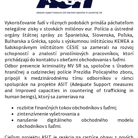
Vykorisťovanie ľudí v rôznych podobách prináša páchateľom
nelegálne zisky v stovkách miliónov eur. Polícia a ústredné
orgány štátnej správy zo Španielska, Slovenska, Poľska,
Bulharska a Grécka, spolu s výskumnou inštitúciou KEMEA a
ľudskoprávnym inštitútom CESIE sa zamerali na rozvoj
schopností a znalostí prvolíniových pracovníkov, ktorí
prichádzajú do kontaktu s obeťami obchodovania s ľuďmi.
Odbor prevencie kriminality MV SR sa, spoločne s Úradom
hraničnej a cudzineckej polície Prezídia Policajného zboru,
pripojil k medzinárodnému tímu odborníkov v rámci
spolupráce na projekte ASIT (Adequate Support measures
and Improved capacities in countering of trafficking in
human beings), ktorý sa zameriava na
rozbitie finančných tokov obchodníkov s ľuďmi;
zintenzívnenie vyšetrovania a
narušenie digitálneho obchodného modelu
obchodníkov s ľuďmi.
Cieľom projektu ASIT je reakcia na rastúce obavy z nových