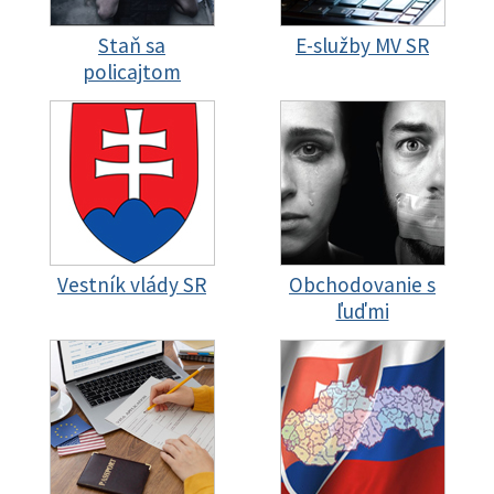
Staň sa
E-služby MV SR
policajtom
Vestník vlády SR
Obchodovanie s
ľuďmi