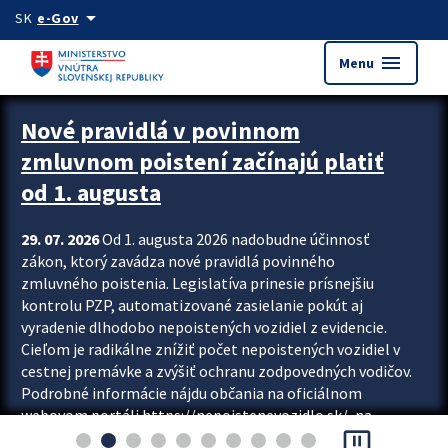
Preskocit na hlavný obsah
arrow_drop_down
SK
e-Gov
menu
Menu
Zastavit automatický posun upútavok
Nové pravidlá v povinnom
zmluvnom poistení začínajú platiť
od 1. augusta
29. 07. 2026
Od 1. augusta 2026 nadobudne účinnosť
zákon, ktorý zavádza nové pravidlá povinného
zmluvného poistenia. Legislatíva prinesie prísnejšiu
kontrolu PZP, automatizované zasielanie pokút aj
vyradenie dlhodobo nepoistených vozidiel z evidencie.
Cieľom je radikálne znížiť počet nepoistených vozidiel v
cestnej premávke a zvýšiť ochranu zodpovedných vodičov.
Podrobné informácie nájdu občania na oficiálnom
webovom portáli https://nepoistenevozidlo.sk/, na
pause_presentation
ktorom od augusta pribudne aj možnosť overiť si...