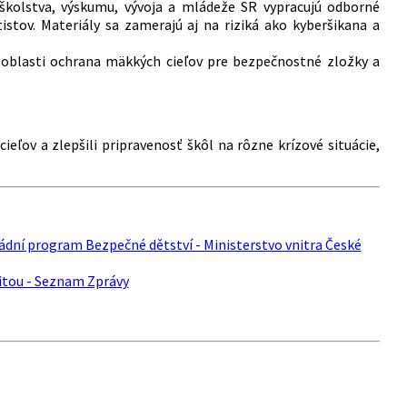
školstva, výskumu, vývoja a mládeže SR vypracujú odborné
stov. Materiály sa zamerajú aj na riziká ako kyberšikana a
oblasti ochrana mäkkých cieľov pre bezpečnostné zložky a
eľov a zlepšili pripravenosť škôl na rôzne krízové situácie,
vládní program Bezpečné dětství - Ministerstvo vnitra České
litou - Seznam Zprávy