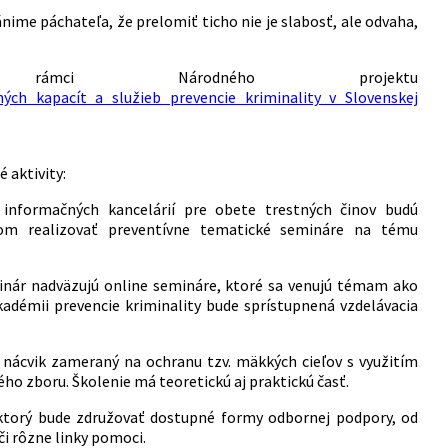
ime páchateľa, že prelomiť ticho nie je slabosť, ale odvaha,
ci Národného projektu
ých kapacít a služieb prevencie kriminality v Slovenskej
 aktivity:
z
informačných kancelárií pre obete
trestných činov
budú
om realizovať preventívne
tematické
semináre na tému
nár nadväzujú online semináre, ktoré sa venujú témam ako
 Akadémii prevencie kriminality bude sprístupnená vzdelávacia
a
nácvik zameraný na ochranu tzv. mäkkých cieľov s využitím
ného zboru
.
Školenie má teoretickú aj praktickú časť.
, ktorý bude združovať dostupné formy odbornej podpory, od
či rôzne linky pomoci.