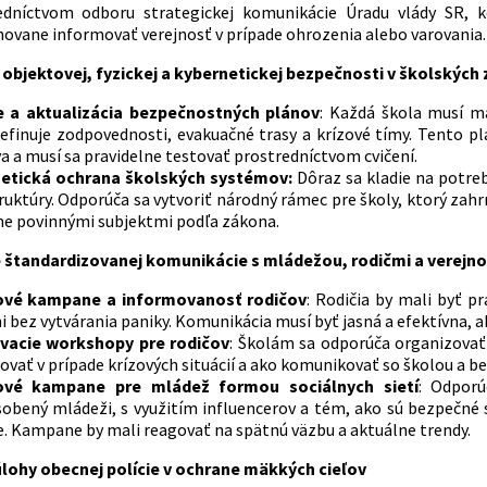
edníctvom odboru strategickej komunikácie Úradu vlády SR, 
novane informovať verejnosť v prípade ohrozenia alebo varovania
 objektovej, fyzickej a kybernetickej bezpečnosti v školských
ie a aktualizácia bezpečnostných plánov
: Každá škola musí m
definuje zodpovednosti, evakuačné trasy a krízové tímy​. Tento 
a a musí sa pravidelne testovať prostredníctvom cvičení.
etická ochrana školských systémov:
Dôraz sa kladie na potre
ruktúry. Odporúča sa vytvoriť národný rámec pre školy, ktorý zahrn
ne povinnými subjektmi podľa zákona.
e štandardizovanej komunikácie s mládežou, rodičmi a verejn
ové kampane a informovanosť rodičov
: Rodičia by mali byť p
 bez vytvárania paniky. Komunikácia musí byť jasná a efektívna, a
vacie workshopy pre rodičov
: Školám sa odporúča organizova
ovať v prípade krízových situácií a ako komunikovať so školou a 
ové kampane pre mládež formou sociálnych sietí
: Odporú
obený mládeži, s využitím influencerov a tém, ako sú bezpečné sp
e. Kampane by mali reagovať na spätnú väzbu a aktuálne trendy.
úlohy obecnej polície v ochrane mäkkých cieľov