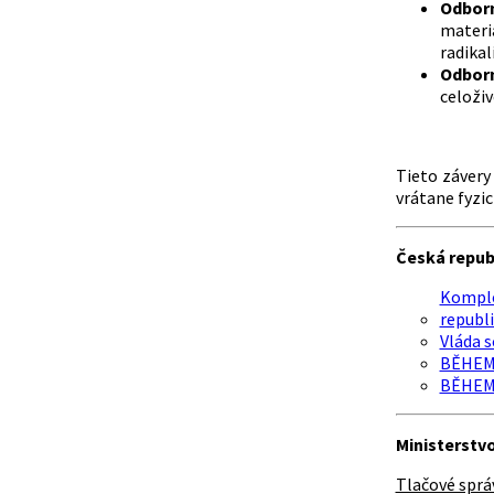
Odborn
materi
radikal
Odborn
celoži
Tieto závery
vrátane fyzi
Česká repub
Komplex
republ
Vláda s
BĚHEM 
BĚHEM 
Ministerstv
Tlačové sprá