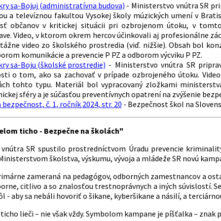
ry sa-Bojuj (administratívna budova)
- Ministerstvo vnútra SR pri
ou a televíznou fakultou Vysokej školy múzických umení v Bratis
sť občanov v kritickej situácii pri ozbrojenom útoku, v tomt
ave. Video, v ktorom okrem hercov účinkovali aj profesionálne z
ktážne video zo školského prostredia (viď. nižšie). Obsah bol k
borom komunikácie a prevencie P PZ a odborom výcviku P PZ.
ry sa-Boju (školské prostredie)
- Ministerstvo vnútra SR pripra
osti o tom, ako sa zachovať v prípade ozbrojeného útoku. Video
iách tohto typu. Materiál bol vypracovaný zložkami ministerstv
ckej sféry a je súčasťou preventívnych opatrení na zvýšenie bezpe
 bezpečnost, č. 1, ročník 2024, str. 20
- Bezpečnost škol na Sloven
lom ticho - Bezpečne na školách"
 vnútra SR spustilo prostredníctvom Úradu prevencie kriminality
 Ministerstvom školstva, výskumu, vývoja a mládeže SR novú kamp
imárne zameraná na pedagógov, odborných zamestnancov a ostat
rne, citlivo a so znalosťou trestnoprávnych a iných súvislostí. S
l - aby sa nebáli hovoriť o šikane, kyberšikane a násilí, a terciárno
 ticho lieči – nie však vždy. Symbolom kampane je píšťalka – znak