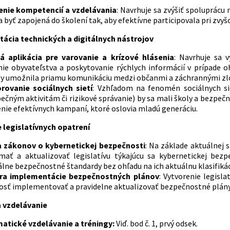
enie kompetencií a vzdelávania
: Navrhuje sa zvýšiť spoluprácu
 byť zapojená do školení tak, aby efektívne participovala pri zvyš
tácia technických a digitálnych nástrojov
á aplikácia pre varovanie a krízové hlásenia
: Navrhuje sa v
nie obyvateľstva a poskytovanie rýchlych informácií v prípade o
by umožnila priamu komunikáciu medzi občanmi a záchrannými zl
rovanie sociálnych sietí
: Vzhľadom na fenomén sociálnych sie
ečným aktivitám či rizikové správanie) by sa mali školy a bezpe
nie efektívnych kampaní, ktoré oslovia mladú generáciu​​.
e legislatívnych opatrení
a zákonov o kybernetickej bezpečnosti
: Na základe aktuálnej s
mať a aktualizovať legislatívu týkajúcu sa kybernetickej bezp
ne bezpečnostné štandardy bez ohľadu na ich aktuálnu klasifikáci
ra implementácie bezpečnostných plánov
: Vytvorenie legisl
osť implementovať a pravidelne aktualizovať bezpečnostné plány
a vzdelávanie
atické vzdelávanie a tréningy:
Viď. bod č. 1, prvý odsek.