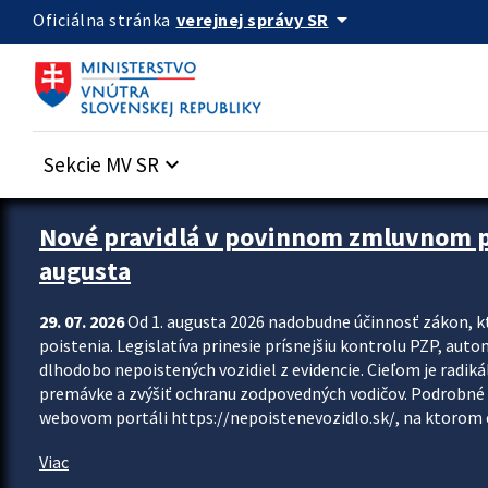
Preskocit na hlavný obsah
arrow_drop_down
verejnej správy SR
Oficiálna stránka
Sekcie MV SR
keyboard_arrow_down
Zastavit automatický posun upútavok
Nové pravidlá v povinnom zmluvnom poi
augusta
29. 07. 2026
Od 1. augusta 2026 nadobudne účinnosť zákon, k
poistenia. Legislatíva prinesie prísnejšiu kontrolu PZP, aut
dlhodobo nepoistených vozidiel z evidencie. Cieľom je radiká
premávke a zvýšiť ochranu zodpovedných vodičov. Podrobné 
webovom portáli https://nepoistenevozidlo.sk/, na ktorom od
Viac