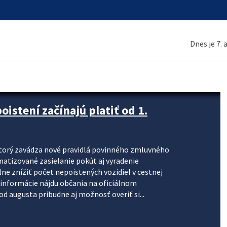
Dnes je 7.
stení začínajú platiť od 1.
torý zavádza nové pravidlá povinného zmluvného
omatizované zasielanie pokút aj vyradenie
lne znížiť počet nepoistených vozidiel v cestnej
informácie nájdu občania na oficiálnom
 augusta pribudne aj možnosť overiť si...