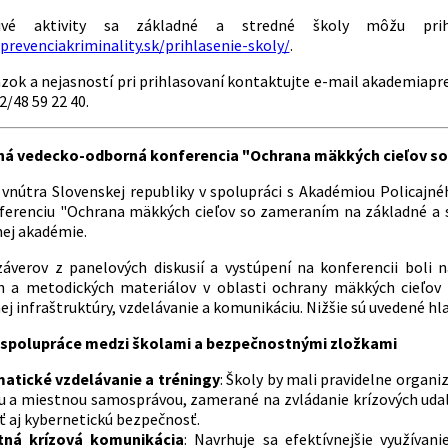
ivé aktivity sa základné a stredné školy môžu prihl
prevenciakriminality.sk/prihlasenie-skoly/
.
ázok a nejasností pri prihlasovaní kontaktujte e-mail akademiapre
2/48 59 22 40.
á vedecko-odborná konferencia "Ochrana mäkkých cieľov so 
 vnútra Slovenskej republiky v spolupráci s Akadémiou Policajn
erenciu "Ochrana mäkkých cieľov so zameraním na základné a st
nej akadémie.
áverov z panelových diskusií a vystúpení na konferencii boli 
ch a metodických materiálov v oblasti ochrany mäkkých cieľov 
j infraštruktúry, vzdelávanie a komunikáciu. Nižšie sú uvedené hl
e spolupráce medzi školami a bezpečnostnými zložkami
atické vzdelávanie a tréningy
: Školy by mali pravidelne organi
u a miestnou samosprávou, zamerané na zvládanie krízových udalo
 aj kybernetickú bezpečnosť​​.
tná krízová komunikácia
: Navrhuje sa efektívnejšie využívan