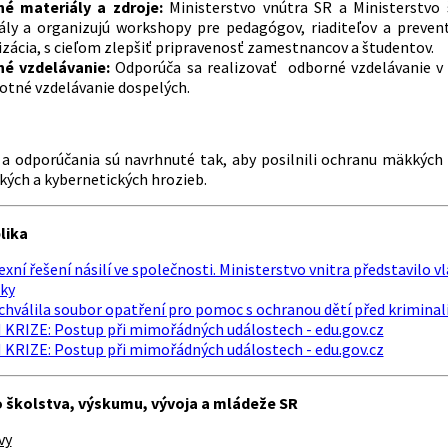
é materiály a zdroje:
Ministerstvo vnútra SR a Ministerstvo 
ály a organizujú workshopy pre pedagógov, riaditeľov a preventi
izácia, s cieľom zlepšiť pripravenosť zamestnancov a študentov.
é vzdelávanie:
Odporúča sa realizovať odborné vzdelávanie v 
votné vzdelávanie dospelých.
 a odporúčania sú navrhnuté tak, aby posilnili ochranu mäkkých ci
ckých a kybernetických hrozieb.
lika
ní řešení násilí ve společnosti. Ministerstvo vnitra představilo 
iky
chválila soubor opatření pro pomoc s ochranou dětí před krimina
KRIZE: Postup při mimořádných událostech - edu.gov.cz
KRIZE: Postup při mimořádných událostech - edu.gov.cz
o školstva, výskumu, vývoja a mládeže SR
vy