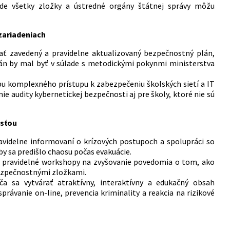
kde všetky zložky a ústredné orgány štátnej správy môžu
.
 zariadeniach
ať zavedený a pravidelne aktualizovaný bezpečnostný plán,
plán by mal byť v súlade s metodickými pokynmi ministerstva
bu komplexného prístupu k zabezpečeniu školských sietí a IT
ie audity kybernetickej bezpečnosti aj pre školy, ktoré nie sú
osťou
ravidelne informovaní o krízových postupoch a spolupráci so
by sa predišlo chaosu počas evakuácie.
ť pravidelné workshopy na zvyšovanie povedomia o tom, ako
bezpečnostnými zložkami.
ča sa vytvárať atraktívny, interaktívny a edukačný obsah
rávanie on-line, prevencia kriminality a reakcia na rizikové