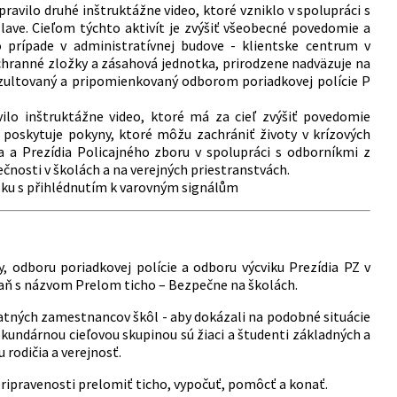
pravilo druhé inštruktážne video, ktoré vzniklo v spolupráci s
lave. Cieľom týchto aktivít je zvýšiť všeobecné povedomie a
o prípade v administratívnej budove - klientske centrum v
áchranné zložky a zásahová jednotka, prirodzene nadväzuje na
onzultovaný a pripomienkovaný odborom poriadkovej polície P
vilo inštruktážne video, ktoré má za cieľ zvýšiť povedomie
 poskytuje pokyny, ktoré môžu zachrániť životy v krízových
a a Prezídia Policajného zboru v spolupráci s odborníkmi z
čnosti v školách a na verejných priestranstvách.
sku s přihlédnutím k varovným signálům
, odboru poriadkovej polície a odboru výcviku Prezídia PZ v
aň s názvom Prelom ticho – Bezpečne na školách.
ných zamestnancov škôl - aby dokázali na podobné situácie
ekundárnou cieľovou skupinou sú žiaci a študenti základných a
u rodičia a verejnosť.
 pripravenosti prelomiť ticho, vypočuť, pomôcť a konať.