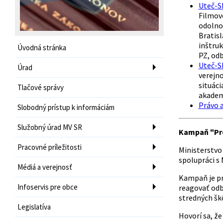
Uteč-Sk
Filmov
odolno
Bratisl
inštru
Úvodná stránka
PZ, od
Uteč-Sk
Úrad
verejn
situác
Tlačové správy
akademi
Právo a
Slobodný prístup k informáciám
Služobný úrad MV SR
Kampaň "Pre
Pracovné príležitosti
Ministerstvo
spolupráci s
Médiá a verejnosť
Kampaň je pr
Infoservis pre obce
reagovať odbo
stredných škô
Legislatíva
Hovorí sa, že