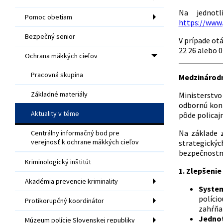
Na jednotl
Pomoc obetiam
https://www.
Bezpečný senior
V prípade ot
22 26 alebo 0
Ochrana mäkkých cieľov
Pracovná skupina
Medzinárodn
Základné materiály
Ministerstvo
odbornú konf
Aktuality v téme
pôde policaj
Na základe z
Centrálny informačný bod pre
verejnosť k ochrane mäkkých cieľov
strategický
bezpečnostne
Kriminologický inštitút
1. Zlepšeni
Akadémia prevencie kriminality
System
polício
Protikorupčný koordinátor
zahŕňať
Jedno
Múzeum polície Slovenskej republiky