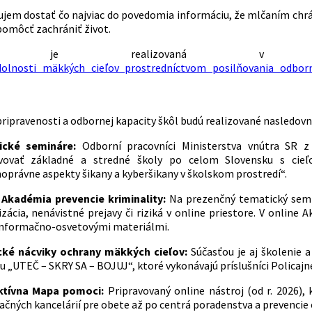
jem dostať čo najviac do povedomia informáciu, že mlčaním chrán
omôcť zachrániť život.
aň je realizovaná v rám
dolnosti mäkkých cieľov prostredníctvom posilňovania odborn
ripravenosti a odbornej kapacity škôl budú realizované nasledovné
ick
é semináre:
Odborní pracovníci
Ministerstva vnútra SR 
evovať
základné a stredné
školy po celom Slovensku s cieľ
noprávne aspekty šikany a kyberšikany
v školskom prostredí
“
.
 Akadémia prevencie kriminality:
Na prezenčný tematický semi
izácia, nenávistné prejavy či riziká v online priestore. V online
 informačno-osvetovými materiálmi.
cké nácviky ochrany mäkkých cieľov:
Súčasťou je aj
školenie 
pu
„UTEČ – SKRY SA – BOJUJ“
, ktoré vykonávajú príslušníci Policaj
ktívna Mapa pomoci:
Pripravovaný online nástroj (od r. 2026)
čných kancelárií pre obete až po centrá poradenstva a prevencie 