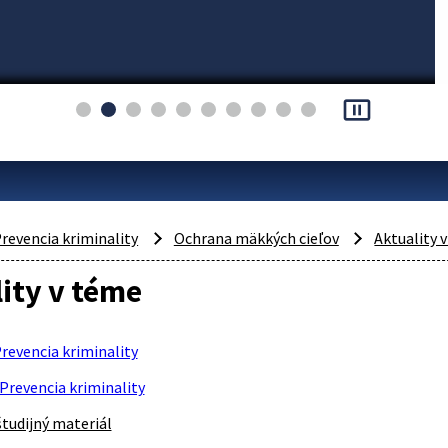
pause_presentation
revencia kriminality
Ochrana mäkkých cieľov
Aktuality 
ity v téme
revencia kriminality
Prevencia kriminality
študijný materiál