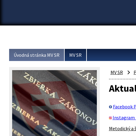
Úvodná stránka MV SR
MV SR
MV SR
P
Aktual
Facebook P
Instagram 
Metodický a 