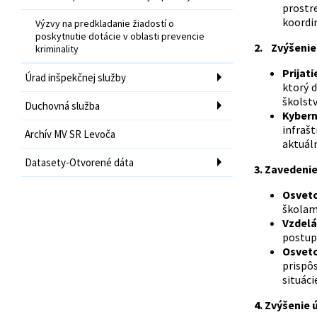
prostr
koordi
Výzvy na predkladanie žiadostí o
poskytnutie dotácie v oblasti prevencie
2.
Zvýšenie
kriminality
Prijat
Úrad inšpekčnej služby
ktorý 
školstv
Duchovná služba
Kybern
infrašt
Archív MV SR Levoča
aktuál
Datasety-Otvorené dáta
3. Zavedeni
Osvet
školami
Vzdelá
postup
Osvet
prispôs
situáci
4. Zvýšenie 