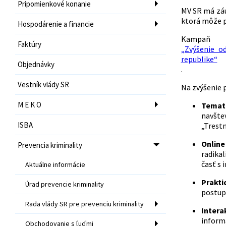
Pripomienkové konanie
MV SR má záu
ktorá môže p
Hospodárenie a financie
Kamp
Faktúry
„Zvýšenie o
republike“
Objednávky
.
Vestník vlády SR
Na zvýšenie p
M E K O
Temat
navšt
ISBA
„Trest
Online
Prevencia kriminality
radikal
časť s
Aktuálne informácie
Prakti
Úrad prevencie kriminality
postu
Rada vlády SR pre prevenciu kriminality
Intera
informa
Obchodovanie s ľuďmi