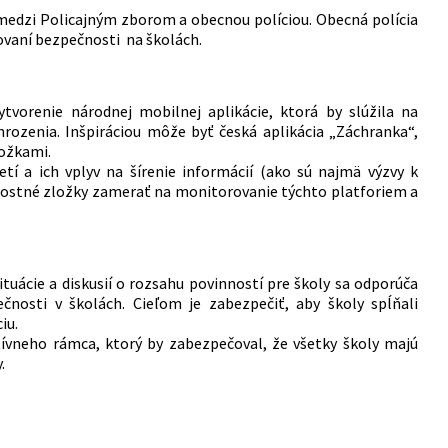
 medzi Policajným zborom a obecnou políciou. Obecná polícia
ovaní bezpečnosti na školách​​.
ytvorenie národnej mobilnej aplikácie, ktorá by slúžila na
hrozenia. Inšpiráciou môže byť česká aplikácia „Záchranka“,
ožkami​.
tí a ich vplyv na šírenie informácií (ako sú najmä výzvy k
čnostné zložky zamerať na monitorovanie týchto platforiem a
ituácie a diskusií o rozsahu povinností pre školy sa odporúča
ečnosti v školách. Cieľom je zabezpečiť, aby školy spĺňali
u​.
atívneho rámca, ktorý by zabezpečoval, že všetky školy majú
​.