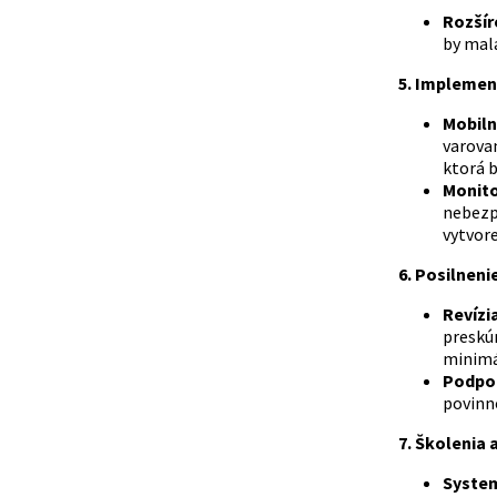
Rozšír
by mala
5. Implemen
Mobiln
varova
ktorá 
Monito
nebezp
vytvore
6. Posilneni
Revízi
preskú
minimál
Podpo
povinn
7. Školenia 
System