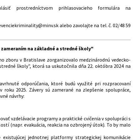
ásiť prostredníctvom prihlasovacieho formulára
na
venciekriminality@minv.sk alebo zavolajte na tel. č. 02/48 59
zameraním na základné a stredné školy"
ého zboru v Bratislave zorganizovalo medzinárodnú vedecko-
redné školy", ktorá sa uskutočnila dňa 22. októbra 2024 na
navrhnuté odporúčania, ktoré budú využité pri rozpracovaní
v roku 2025. Závery sú zamerané na zlepšenie spolupráce,
avné návrhy:
zovať vzdelávacie programy a praktické cvičenia v spolupráci s
stí (napr. evakuácia, reakcia na ozbrojený útok). To by malo
ie existujúcej jednotnej platformy strategickej komunikácie