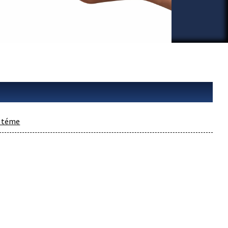
v téme