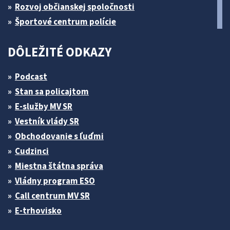
Rozvoj občianskej spoločnosti
Športové centrum polície
DÔLEŽITÉ ODKAZY
Podcast
Stan sa policajtom
E-služby MV SR
Vestník vlády SR
Obchodovanie s ľuďmi
Cudzinci
Miestna štátna správa
Vládny program ESO
Call centrum MV SR
E-trhovisko