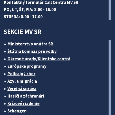
Kontaktný formulár Call Centra MV SR
PO, UT, ŠT, PIA: 8.00 - 16.00
STREDA: 8.00 - 17.00
SEKCIE MV SR
Ministerstvo vnútra SR
Štátna komisia pre volby
Okresné úrady/Klientske centrá
Európske programy
Policajný zbor
Azyl a migrácia
Verejná správa
Hasiči a záchranári
Krízové riadenie
Schengen