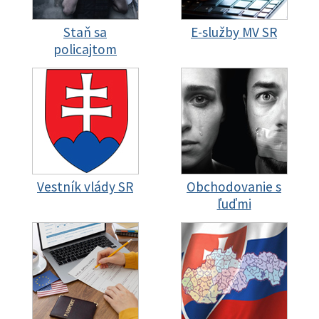
Staň sa
E-služby MV SR
policajtom
Vestník vlády SR
Obchodovanie s
ľuďmi