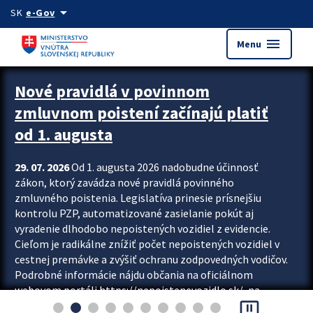
Preskocit na hlavný obsah
arrow_drop_down
SK
e-Gov
menu
Menu
Zastavit automatický posun upútavok
Nové pravidlá v povinnom
zmluvnom poistení začínajú platiť
od 1. augusta
29. 07. 2026
Od 1. augusta 2026 nadobudne účinnosť
zákon, ktorý zavádza nové pravidlá povinného
zmluvného poistenia. Legislatíva prinesie prísnejšiu
kontrolu PZP, automatizované zasielanie pokút aj
vyradenie dlhodobo nepoistených vozidiel z evidencie.
Cieľom je radikálne znížiť počet nepoistených vozidiel v
cestnej premávke a zvýšiť ochranu zodpovedných vodičov.
Podrobné informácie nájdu občania na oficiálnom
webovom portáli https://nepoistenevozidlo.sk/, na
pause_presentation
ktorom od augusta pribudne aj možnosť overiť si...