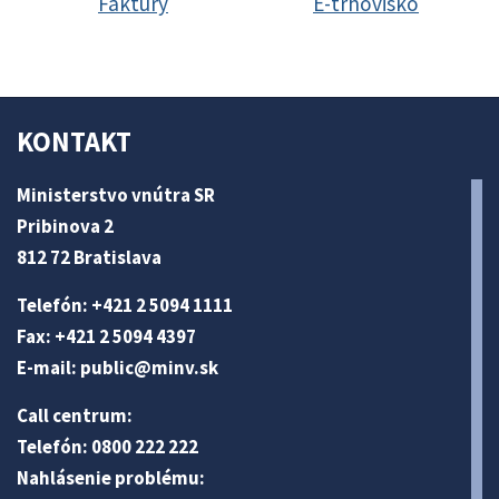
Faktúry
E-trhovisko
KONTAKT
Ministerstvo vnútra SR
Pribinova 2
812 72 Bratislava
Telefón: +421 2 5094 1111
Fax: +421 2 5094 4397
E-mail:
public@minv
.sk
Call centrum:
Telefón: 0800 222 222
Nahlásenie problému: