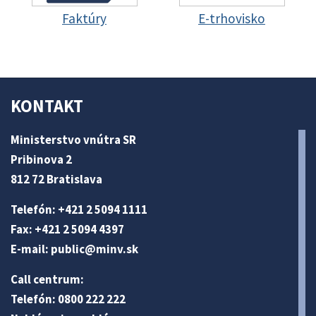
Faktúry
E-trhovisko
KONTAKT
Ministerstvo vnútra SR
Pribinova 2
812 72 Bratislava
Telefón: +421 2 5094 1111
Fax: +421 2 5094 4397
E-mail:
public@minv
.sk
Call centrum:
Telefón: 0800 222 222