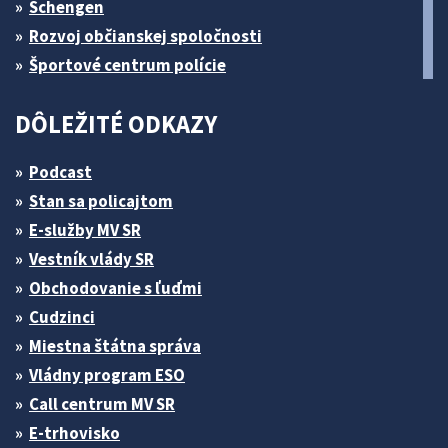
Schengen
Rozvoj občianskej spoločnosti
Športové centrum polície
DÔLEŽITÉ ODKAZY
Podcast
Stan sa policajtom
E-služby MV SR
Vestník vlády SR
Obchodovanie s ľuďmi
Cudzinci
Miestna štátna správa
Vládny program ESO
Call centrum MV SR
E-trhovisko