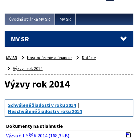
Viac
Úvodná stránka MV SR
MV SR
MV SR
MV SR
Hospodárenie a financie
Dotácie
Výzvy - rok 2014
Výzvy rok 2014
Schválené žiadosti v roku 2014
Neschválené žiadosti v roku 2014
Dokumenty na stiahnutie
Výzva č. I. SŠŠR 2014 (168,3 kB)