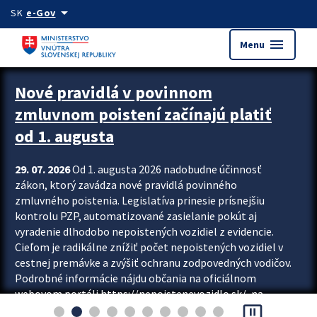
Preskocit na hlavný obsah
arrow_drop_down
SK
e-Gov
menu
Menu
Zastavit automatický posun upútavok
Nové pravidlá v povinnom
zmluvnom poistení začínajú platiť
od 1. augusta
29. 07. 2026
Od 1. augusta 2026 nadobudne účinnosť
zákon, ktorý zavádza nové pravidlá povinného
zmluvného poistenia. Legislatíva prinesie prísnejšiu
kontrolu PZP, automatizované zasielanie pokút aj
vyradenie dlhodobo nepoistených vozidiel z evidencie.
Cieľom je radikálne znížiť počet nepoistených vozidiel v
cestnej premávke a zvýšiť ochranu zodpovedných vodičov.
Podrobné informácie nájdu občania na oficiálnom
webovom portáli https://nepoistenevozidlo.sk/, na
pause_presentation
ktorom od augusta pribudne aj možnosť overiť si...