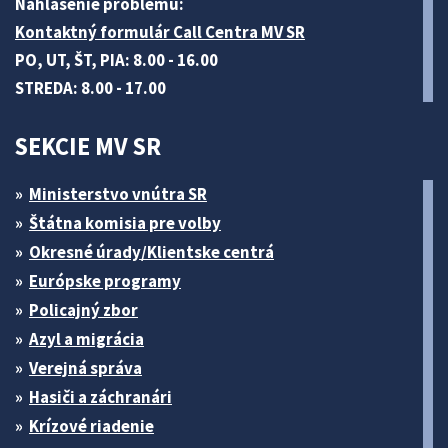
Nahlásenie problému:
Kontaktný formulár Call Centra MV SR
PO, UT, ŠT, PIA: 8.00 - 16.00
STREDA: 8.00 - 17.00
SEKCIE MV SR
Ministerstvo vnútra SR
Štátna komisia pre volby
Okresné úrady/Klientske centrá
Európske programy
Policajný zbor
Azyl a migrácia
Verejná správa
Hasiči a záchranári
Krízové riadenie