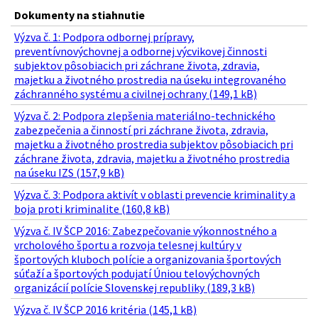
Dokumenty na stiahnutie
Výzva č. 1: Podpora odbornej prípravy,
preventívnovýchovnej a odbornej výcvikovej činnosti
subjektov pôsobiacich pri záchrane života, zdravia,
majetku a životného prostredia na úseku integrovaného
záchranného systému a civilnej ochrany (149,1 kB)
Výzva č. 2: Podpora zlepšenia materiálno-technického
zabezpečenia a činností pri záchrane života, zdravia,
majetku a životného prostredia subjektov pôsobiacich pri
záchrane života, zdravia, majetku a životného prostredia
na úseku IZS (157,9 kB)
Výzva č. 3: Podpora aktivít v oblasti prevencie kriminality a
boja proti kriminalite (160,8 kB)
Výzva č. IV ŠCP 2016: Zabezpečovanie výkonnostného a
vrcholového športu a rozvoja telesnej kultúry v
športových kluboch polície a organizovania športových
súťaží a športových podujatí Úniou telovýchovných
organizácií polície Slovenskej republiky (189,3 kB)
Výzva č. IV ŠCP 2016 kritéria (145,1 kB)