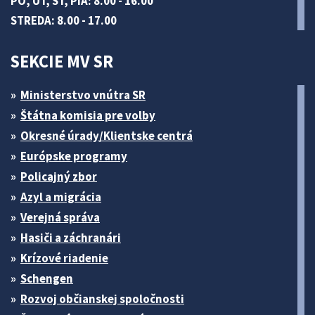
PO, UT, ŠT, PIA: 8.00 - 16.00
STREDA: 8.00 - 17.00
SEKCIE MV SR
Ministerstvo vnútra SR
Štátna komisia pre volby
Okresné úrady/Klientske centrá
Európske programy
Policajný zbor
Azyl a migrácia
Verejná správa
Hasiči a záchranári
Krízové riadenie
Schengen
Rozvoj občianskej spoločnosti