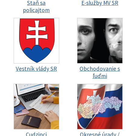
Staň sa
E-služby MV SR
policajtom
Vestník vlády SR
Obchodovanie s
ľuďmi
Cudzinci
Okresné úrady /