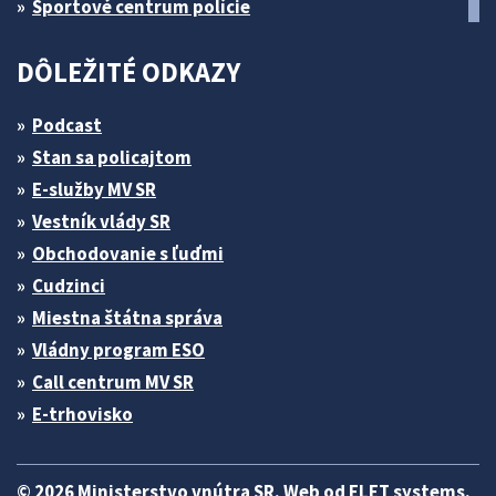
Športové centrum polície
DÔLEŽITÉ ODKAZY
Podcast
Stan sa policajtom
E-služby MV SR
Vestník vlády SR
Obchodovanie s ľuďmi
Cudzinci
Miestna štátna správa
Vládny program ESO
Call centrum MV SR
E-trhovisko
© 2026 Ministerstvo vnútra SR. Web od
ELET systems
.