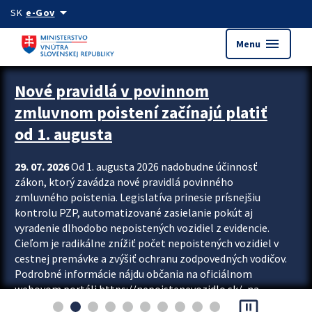
Preskocit na hlavný obsah
arrow_drop_down
SK
e-Gov
menu
Menu
Zastavit automatický posun upútavok
Nové pravidlá v povinnom
zmluvnom poistení začínajú platiť
od 1. augusta
29. 07. 2026
Od 1. augusta 2026 nadobudne účinnosť
zákon, ktorý zavádza nové pravidlá povinného
zmluvného poistenia. Legislatíva prinesie prísnejšiu
kontrolu PZP, automatizované zasielanie pokút aj
vyradenie dlhodobo nepoistených vozidiel z evidencie.
Cieľom je radikálne znížiť počet nepoistených vozidiel v
cestnej premávke a zvýšiť ochranu zodpovedných vodičov.
Podrobné informácie nájdu občania na oficiálnom
webovom portáli https://nepoistenevozidlo.sk/, na
pause_presentation
ktorom od augusta pribudne aj možnosť overiť si...