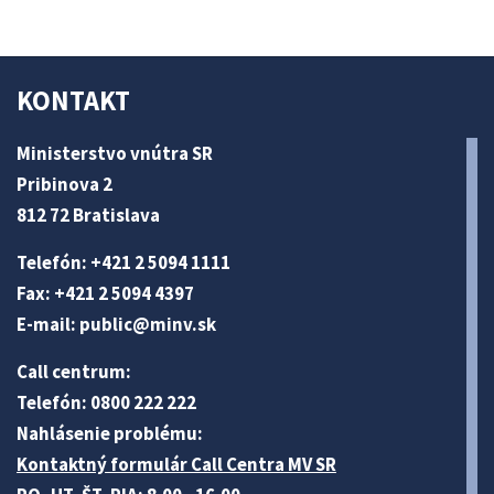
KONTAKT
Ministerstvo vnútra SR
Pribinova 2
812 72 Bratislava
Telefón: +421 2 5094 1111
Fax: +421 2 5094 4397
E-mail:
public@minv
.sk
Call centrum:
Telefón: 0800 222 222
Nahlásenie problému:
Kontaktný formulár Call Centra MV SR