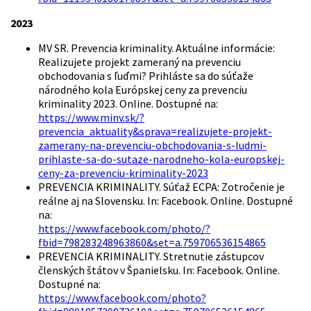
2023
MV SR.
Prevencia kriminality. Aktuálne informácie:
Realizujete projekt zameraný na prevenciu
obchodovania s ľuďmi? Prihláste sa do súťaže
národného kola Európskej ceny za prevenciu
kriminality 2023.
Online.
Dostupné na:
https://www.minv.sk/?
prevencia_aktuality&sprava=realizujete-projekt-
zamerany-na-prevenciu-obchodovania-s-ludmi-
prihlaste-sa-do-sutaze-narodneho-kola-europskej-
ceny-za-prevenciu-kriminality-2023
PREVENCIA KRIMINALITY. Súťaž ECPA: Zotročenie je
reálne aj na Slovensku. In: Facebook. Online. Dostupné
na:
https://www.facebook.com/photo/?
fbid=798283248963860&set=a.759706536154865
PREVENCIA KRIMINALITY. Stretnutie zástupcov
členských štátov v Španielsku. In: Facebook. Online.
Dostupné na:
https://www.facebook.com/photo?