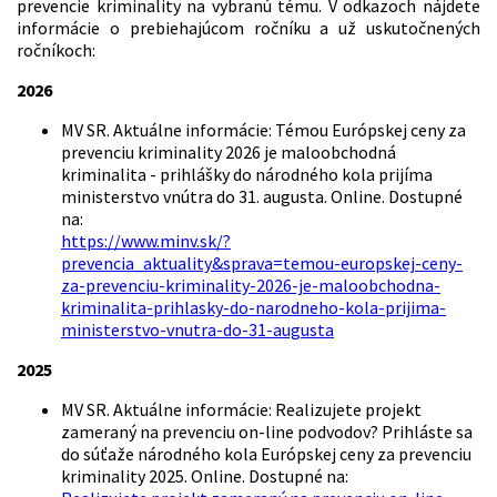
prevencie kriminality na vybranú tému. V odkazoch nájdete
informácie o prebiehajúcom ročníku a už uskutočnených
ročníkoch:
2026
MV SR. Aktuálne informácie: Témou Európskej ceny za
prevenciu kriminality 2026 je maloobchodná
kriminalita - prihlášky do národného kola prijíma
ministerstvo vnútra do 31. augusta. Online. Dostupné
na:
https://www.minv.sk/?
prevencia_aktuality&sprava=temou-europskej-ceny-
za-prevenciu-kriminality-2026-je-maloobchodna-
kriminalita-prihlasky-do-narodneho-kola-prijima-
ministerstvo-vnutra-do-31-augusta
2025
MV SR. Aktuálne informácie: Realizujete projekt
zameraný na prevenciu on-line podvodov? Prihláste sa
do súťaže národného kola Európskej ceny za prevenciu
kriminality 2025. Online. Dostupné na: