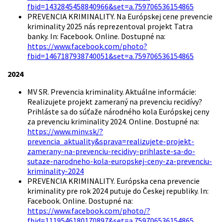
fbid=1432845458840966&set=a.759706536154865
PREVENCIA KRIMINALITY. Na Európskej cene prevencie
kriminality 2025 nás reprezentoval projekt Tatra
banky. In: Facebook. Online. Dostupné na:
https://www.facebook.com/photo?
fbid=1467187938740051&set=a.759706536154865
2024
MV SR.
Prevencia kriminality. Aktuálne informácie:
Realizujete projekt zameraný na prevenciu recidívy?
Prihláste sa do súťaže národného kola Európskej ceny
za prevenciu kriminality 2024.
Online.
Dostupné na:
https://www.minv.sk/?
prevencia_aktuality&sprava=realizujete-projekt-
zamerany-na-prevenciu-recidivy-prihlaste-sa-do-
sutaze-narodneho-kola-europskej-ceny-za-prevenciu-
kriminality-2024
PREVENCIA KRIMINALITY. Európska cena prevencie
kriminality pre rok 2024 putuje do Českej republiky. In:
Facebook. Online. Dostupné na:
https://www.facebook.com/photo/?
fbid=1119546180170897&set=a.759706536154865