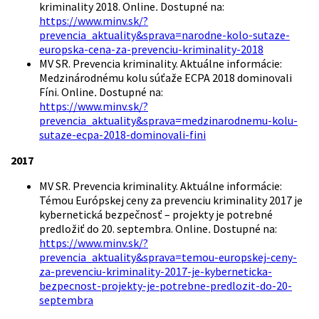
kriminality 2018. Online
.
Dostupné na:
https://www.minv.sk/?
prevencia_aktuality&sprava=narodne-kolo-sutaze-
europska-cena-za-prevenciu-kriminality-2018
MV SR. Prevencia kriminality. Aktuálne informácie:
Medzinárodnému kolu súťaže ECPA 2018 dominovali
Fíni. Online
.
Dostupné na:
https://www.minv.sk/?
prevencia_aktuality&sprava=medzinarodnemu-kolu-
sutaze-ecpa-2018-dominovali-fini
2017
MV SR.
Prevencia kriminality. Aktuálne informácie:
Témou Európskej ceny za prevenciu kriminality 2017 je
kybernetická bezpečnosť – projekty je potrebné
predložiť do 20. septembra.
Online
.
Dostupné na:
https://www.minv.sk/?
prevencia_aktuality&sprava=temou-europskej-ceny-
za-prevenciu-kriminality-2017-je-kyberneticka-
bezpecnost-projekty-je-potrebne-predlozit-do-20-
septembra