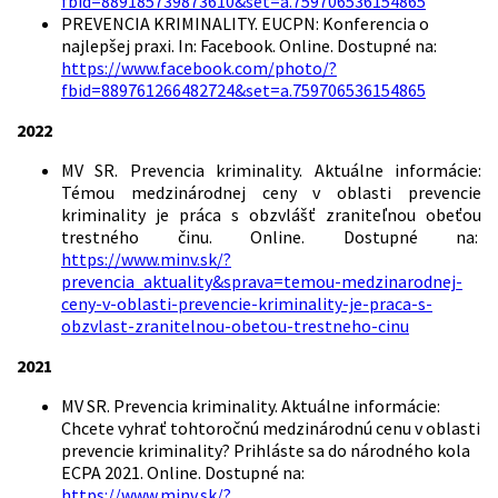
fbid=889185739873610&set=a.759706536154865
PREVENCIA KRIMINALITY. EUCPN: Konferencia o
najlepšej praxi. In: Facebook. Online. Dostupné na:
https://www.facebook.com/photo/?
fbid=889761266482724&set=a.759706536154865
2022
MV SR. Prevencia kriminality. Aktuálne informácie:
Témou medzinárodnej ceny v oblasti prevencie
kriminality je práca s obzvlášť zraniteľnou obeťou
trestného činu. Online. Dostupné na:
https://www.minv.sk/?
prevencia_aktuality&sprava=temou-medzinarodnej-
ceny-v-oblasti-prevencie-kriminality-je-praca-s-
obzvlast-zranitelnou-obetou-trestneho-cinu
2021
MV SR.
Prevencia kriminality. Aktuálne informácie:
Chcete vyhrať tohtoročnú medzinárodnú cenu v oblasti
prevencie kriminality? Prihláste sa do národného kola
ECPA 2021.
Online.
Dostupné na:
https://www.minv.sk/?