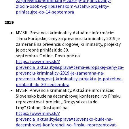
za-prevenciu-kriminality-2020-je-organizovany-
zlocin-osob-v-pribuzenskom-vztahu-projekty-
prihlasujte-do-14-septembra
2019
MV SR.
Prevencia kriminality. Aktuálne informácie:
Téma Európskej ceny za prevenciu kriminality 2019 je
zameraná na prevenciu drogovej kriminality, projekty
je potrebné prihlásiť do 30.
septembra.
Online
.
Dostupné na:
https://www.minv.sk/?
prevencia_aktuality&sprava=tema-europskej-ceny-za-
prevenciu-kriminality-2019-je-zamerana-na-
prevenciu-drogovej-kriminality-projekty-je-potrebne-
prihlasit-do-30-septembra
MV SR. Prevencia kriminality. Aktuálne informácie:
Slovensko bude na decembrovej konferencii vo Fínsku
reprezentovať projekt ,,Drogy sú cesta do
tmy". Online
.
Dostupné na:
https://www.minv.sk/?
prevencia_aktuality&sprava=slovensko-bude-na-
decembrovej-konferencii-vo-finsku-reprezentovat-