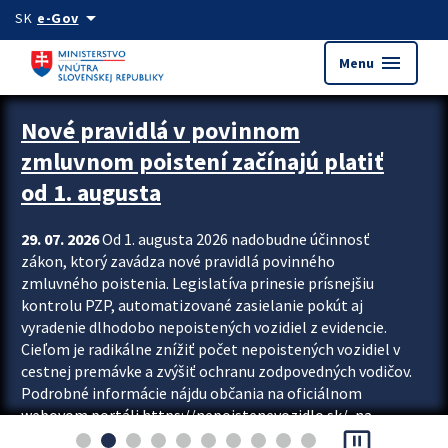
Preskocit na hlavný obsah
arrow_drop_down
SK
e-Gov
menu
Menu
Zastavit automatický posun upútavok
Nové pravidlá v povinnom
zmluvnom poistení začínajú platiť
od 1. augusta
29. 07. 2026
Od 1. augusta 2026 nadobudne účinnosť
zákon, ktorý zavádza nové pravidlá povinného
zmluvného poistenia. Legislatíva prinesie prísnejšiu
kontrolu PZP, automatizované zasielanie pokút aj
vyradenie dlhodobo nepoistených vozidiel z evidencie.
Cieľom je radikálne znížiť počet nepoistených vozidiel v
cestnej premávke a zvýšiť ochranu zodpovedných vodičov.
Podrobné informácie nájdu občania na oficiálnom
webovom portáli https://nepoistenevozidlo.sk/, na
pause_presentation
ktorom od augusta pribudne aj možnosť overiť si...