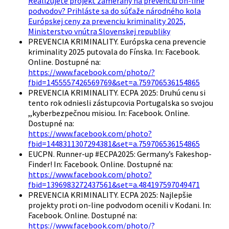
Realizujete projekt zameraný na prevenciu on-line
podvodov? Prihláste sa do súťaže národného kola
Európskej ceny za prevenciu kriminality 2025,
Ministerstvo vnútra Slovenskej republiky
PREVENCIA KRIMINALITY. Európska cena prevencie
kriminality 2025 putovala do Fínska. In: Facebook.
Online. Dostupné na:
https://www.facebook.com/photo/?
fbid=1455557426569769&set=a.759706536154865
PREVENCIA KRIMINALITY. ECPA 2025: Druhú cenu si
tento rok odniesli zástupcovia Portugalska so svojou
,,kyberbezpečnou misiou. In: Facebook. Online.
Dostupné na:
https://www.facebook.com/photo?
fbid=1448311307294381&set=a.759706536154865
EUCPN. Runner-up #ECPA2025: Germany’s Fakeshop-
Finder! In: Facebook. Online. Dostupné na:
https://www.facebook.com/photo?
fbid=1396983272437561&set=a.484197597049471
PREVENCIA KRIMINALITY. ECPA 2025: Najlepšie
projekty proti on-line podvodom ocenili v Kodani. In:
Facebook. Online. Dostupné na:
https://www.facebook.com/photo/?