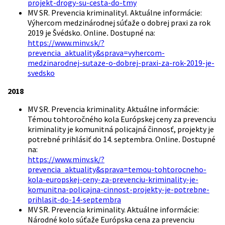
projekt-drogy-su-cesta-do-tmy
MV SR. Prevencia kriminalityl. Aktuálne informácie:
Výhercom medzinárodnej súťaže o dobrej praxi za rok
2019 je Švédsko. Online
.
Dostupné na:
https://www.minv.sk/?
prevencia_aktuality&sprava=vyhercom-
medzinarodnej-sutaze-o-dobrej-praxi-za-rok-2019-je-
svedsko
2018
MV SR. Prevencia kriminality. Aktuálne informácie:
Témou tohtoročného kola Európskej ceny za prevenciu
kriminality je komunitná policajná činnosť, projekty je
potrebné prihlásiť do 14. septembra. Online
.
Dostupné
na:
https://www.minv.sk/?
prevencia_aktuality&sprava=temou-tohtorocneho-
kola-europskej-ceny-za-prevenciu-kriminality-je-
komunitna-policajna-cinnost-projekty-je-potrebne-
prihlasit-do-14-septembra
MV SR. Prevencia kriminality. Aktuálne informácie:
Národné kolo súťaže Európska cena za prevenciu