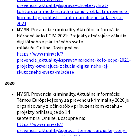
prevencia_aktuality&sprava=chcete-vyhrat-
tohtorocnu-medzinarodnu-cenu-v-oblasti-prevencie-
kriminality-prihlaste-sa-do-narodneho-kola-ecpa-
2021
MV SR. Prevencia kriminality. Aktuálne informácie:
Národné kolo ECPA 2021: Projekty otvárajúce zákutia
digitálneho aj skutočného sveta
mládeže. Online. Dostupné na:
https://www.minv.sk/?
prevencia_aktuality&sprava=narodne-kolo-ecpa-2021-
projekty-otvarajuce-zakutia-digitalneho-aj-
skutocneho-sveta-mladeze
2020
MV SR. Prevencia kriminality. Aktuálne informácie:
Témou Európskej ceny za prevenciu kriminality 2020 je
organizovaný zločin osôb v príbuzenskom vzťahu –
projekty prihlasujte do 14.
septembra. Online
.
Dostupné na:
https://www.minv.sk/?
prevencia_aktuality&sprava=temou-europskej-ceny-