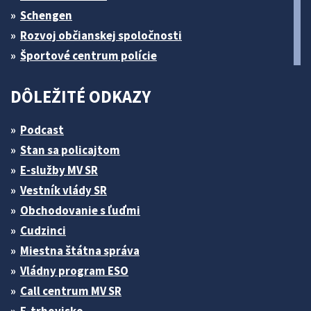
Schengen
Rozvoj občianskej spoločnosti
Športové centrum polície
DÔLEŽITÉ ODKAZY
Podcast
Stan sa policajtom
E-služby MV SR
Vestník vlády SR
Obchodovanie s ľuďmi
Cudzinci
Miestna štátna správa
Vládny program ESO
Call centrum MV SR