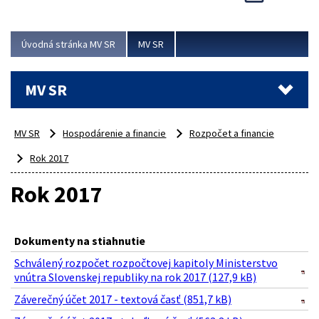
Viac
Úvodná stránka MV SR
MV SR
MV SR
MV SR
Hospodárenie a financie
Rozpočet a financie
Rok 2017
Rok 2017
Dokumenty na stiahnutie
Schválený rozpočet rozpočtovej kapitoly Ministerstvo
vnútra Slovenskej republiky na rok 2017 (127,9 kB)
Záverečný účet 2017 - textová časť (851,7 kB)