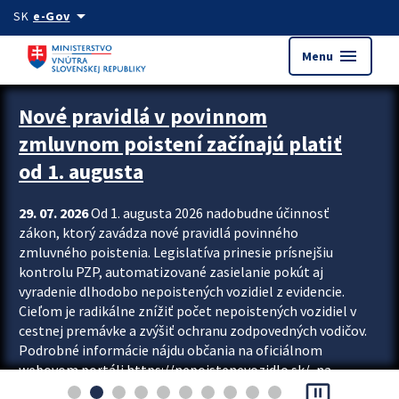
Preskocit na hlavný obsah
arrow_drop_down
SK
e-Gov
menu
Menu
Zastavit automatický posun upútavok
Nové pravidlá v povinnom
zmluvnom poistení začínajú platiť
od 1. augusta
29. 07. 2026
Od 1. augusta 2026 nadobudne účinnosť
zákon, ktorý zavádza nové pravidlá povinného
zmluvného poistenia. Legislatíva prinesie prísnejšiu
kontrolu PZP, automatizované zasielanie pokút aj
vyradenie dlhodobo nepoistených vozidiel z evidencie.
Cieľom je radikálne znížiť počet nepoistených vozidiel v
cestnej premávke a zvýšiť ochranu zodpovedných vodičov.
Podrobné informácie nájdu občania na oficiálnom
webovom portáli https://nepoistenevozidlo.sk/, na
pause_presentation
ktorom od augusta pribudne aj možnosť overiť si...