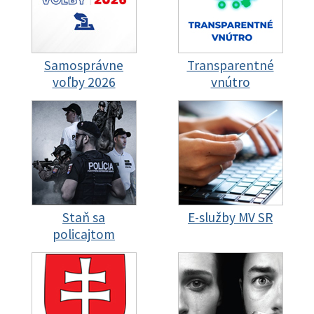
Samosprávne
Transparentné
voľby 2026
vnútro
Staň sa
E-služby MV SR
policajtom