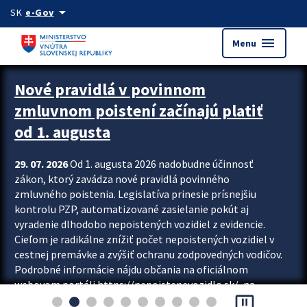
Preskocit na hlavný obsah
arrow_drop_down
SK
e-Gov
menu
Menu
Zastavit automatický posun upútavok
Nové pravidlá v povinnom
zmluvnom poistení začínajú platiť
od 1. augusta
29. 07. 2026
Od 1. augusta 2026 nadobudne účinnosť
zákon, ktorý zavádza nové pravidlá povinného
zmluvného poistenia. Legislatíva prinesie prísnejšiu
kontrolu PZP, automatizované zasielanie pokút aj
vyradenie dlhodobo nepoistených vozidiel z evidencie.
Cieľom je radikálne znížiť počet nepoistených vozidiel v
cestnej premávke a zvýšiť ochranu zodpovedných vodičov.
Podrobné informácie nájdu občania na oficiálnom
webovom portáli https://nepoistenevozidlo.sk/, na
pause_presentation
ktorom od augusta pribudne aj možnosť overiť si...