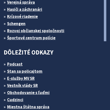
Verejná správa
Hasiči a záchranári
Krízové riadenie
Schengen
Rozvoj občianskej spoločnosti
Športové centrum polície
DÔLEŽITÉ ODKAZY
Podcast
Stan sa policajtom
E-služby MV SR
Vestník vlády SR
Obchodovanie s ľuďmi
Cudzinci
Miestna štátna správa