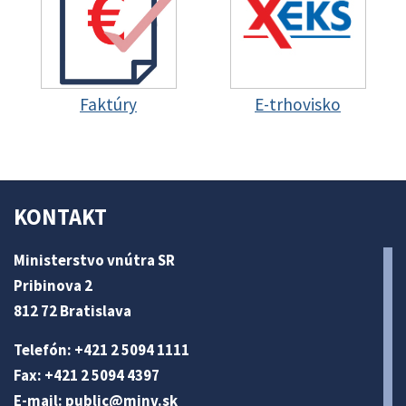
Faktúry
E-trhovisko
KONTAKT
Ministerstvo vnútra SR
Pribinova 2
812 72 Bratislava
Telefón: +421 2 5094 1111
Fax: +421 2 5094 4397
E-mail:
public@minv
.sk