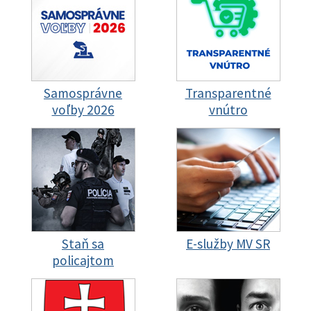
Samosprávne
Transparentné
voľby 2026
vnútro
Staň sa
E-služby MV SR
policajtom