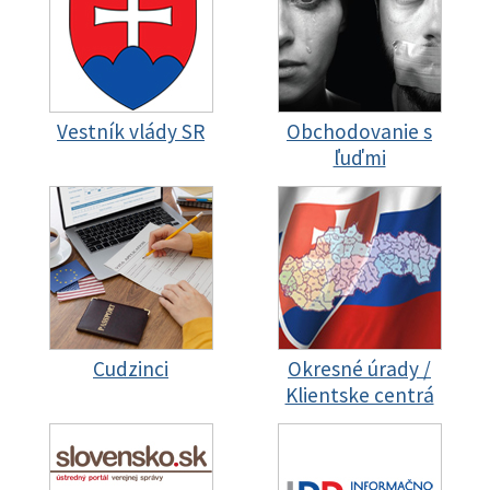
Vestník vlády SR
Obchodovanie s
ľuďmi
Cudzinci
Okresné úrady /
Klientske centrá