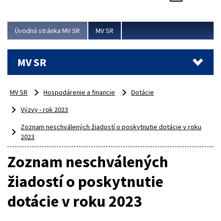
Viac
Úvodná stránka MV SR
MV SR
MV SR
MV SR
Hospodárenie a financie
Dotácie
Výzvy - rok 2023
Zoznam neschválených žiadostí o poskytnutie dotácie v roku
2023
Zoznam neschválených
žiadostí o poskytnutie
dotácie v roku 2023