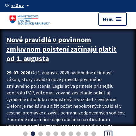
Preskocit na hlavný obsah
arrow_drop_down
SK
e-Gov
menu
Menu
Zastavit automatický posun upútavok
Nové pravidlá v povinnom
zmluvnom poistení začínajú platiť
od 1. augusta
29. 07. 2026
Od 1. augusta 2026 nadobudne účinnosť
zákon, ktorý zavádza nové pravidlá povinného
zmluvného poistenia. Legislatíva prinesie prísnejšiu
kontrolu PZP, automatizované zasielanie pokút aj
vyradenie dlhodobo nepoistených vozidiel z evidencie.
Cieľom je radikálne znížiť počet nepoistených vozidiel v
cestnej premávke a zvýšiť ochranu zodpovedných vodičov.
Podrobné informácie nájdu občania na oficiálnom
webovom portáli https://nepoistenevozidlo.sk/, na
pause_presentation
ktorom od augusta pribudne aj možnosť overiť si...