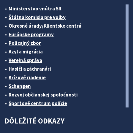
Ministerstvo vnútra SR
Štátna komisia pre volby
Okresné úrady/Klientske centrá
Európske programy
Policajný zbor
Azyl a migrácia
Verejná správa
Hasiči a záchranári
Krízové riadenie
Schengen
Rozvoj občianskej spoločnosti
Športové centrum polície
DÔLEŽITÉ ODKAZY