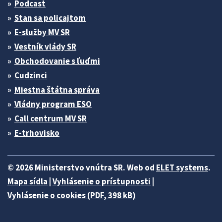
Podcast
Stan sa policajtom
E-služby MV SR
Vestník vlády SR
Obchodovanie s ľuďmi
Cudzinci
Miestna štátna správa
Vládny program ESO
Call centrum MV SR
E-trhovisko
© 2026 Ministerstvo vnútra SR. Web od
ELET systems
.
Mapa sídla
|
Vyhlásenie o prístupnosti
|
Vyhlásenie o cookies (PDF, 398 kB)