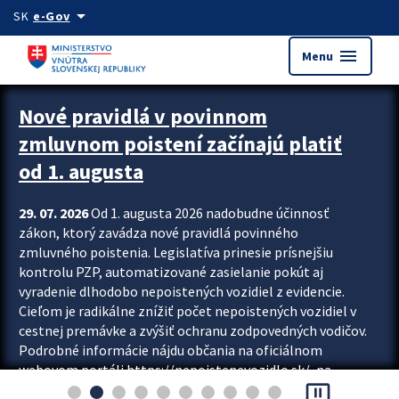
Preskocit na hlavný obsah
arrow_drop_down
SK
e-Gov
menu
Menu
Zastavit automatický posun upútavok
Nové pravidlá v povinnom
zmluvnom poistení začínajú platiť
od 1. augusta
29. 07. 2026
Od 1. augusta 2026 nadobudne účinnosť
zákon, ktorý zavádza nové pravidlá povinného
zmluvného poistenia. Legislatíva prinesie prísnejšiu
kontrolu PZP, automatizované zasielanie pokút aj
vyradenie dlhodobo nepoistených vozidiel z evidencie.
Cieľom je radikálne znížiť počet nepoistených vozidiel v
cestnej premávke a zvýšiť ochranu zodpovedných vodičov.
Podrobné informácie nájdu občania na oficiálnom
webovom portáli https://nepoistenevozidlo.sk/, na
pause_presentation
ktorom od augusta pribudne aj možnosť overiť si...