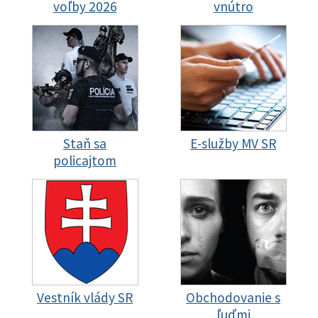
voľby 2026
vnútro
Staň sa
E-služby MV SR
policajtom
Vestník vlády SR
Obchodovanie s
ľuďmi