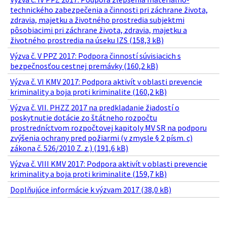
technického zabezpečenia a činnosti pri záchrane života,
zdravia, majetku a životného prostredia subjektmi
pôsobiacimi pri záchrane života, zdravia, majetku a
životného prostredia na úseku IZS (158,3 kB)
Výzva č. V PPZ 2017: Podpora činností súvisiacich s
bezpečnosťou cestnej premávky (160,2 kB)
Výzva č. VI KMV 2017: Podpora aktivít v oblasti prevencie
kriminality a boja proti kriminalite (160,2 kB)
Výzva č. VII. PHZZ 2017 na predkladanie žiadostí o
poskytnutie dotácie zo štátneho rozpočtu
prostredníctvom rozpočtovej kapitoly MV SR na podporu
zvýšenia ochrany pred požiarmi (v zmysle § 2 písm. c)
zákona č. 526/2010 Z. z.) (191,6 kB)
Výzva č. VIII KMV 2017: Podpora aktivít v oblasti prevencie
kriminality a boja proti kriminalite (159,7 kB)
Doplňujúce informácie k výzvam 2017 (38,0 kB)