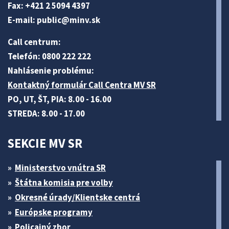
Fax: +421 2 5094 4397
E-mail:
public@minv
.sk
Call centrum:
Telefón: 0800 222 222
Nahlásenie problému:
Kontaktný formulár Call Centra MV SR
PO, UT, ŠT, PIA: 8.00 - 16.00
STREDA: 8.00 - 17.00
SEKCIE MV SR
Ministerstvo vnútra SR
Štátna komisia pre volby
Okresné úrady/Klientske centrá
Európske programy
Policajný zbor