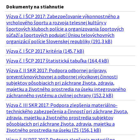
Dokumenty na stiahnutie
Výzva č. I ŠCP 2017: Zabezpečovanie výkonnostného a
vrcholového športu a rozvoja telesnej kultúry v
športových kluboch polície a organizovania športových
súťaží a športových podujatí Úniou telovýchovných
organizácií polície Slovenskej republiky (191,3 kB)
Výzva č. I ŠCP 2017 kritéria (145,7 kB)
Výzva č. I ŠCP 2017 štatistická tabuľka (164,4 kB)
Výzva č. II SKR 2017: Podpora odbornej prípravy,
preventívnovýchovnej a odbornej výcvikovej činnosti
subjektov pôsobiacich pri záchrane života, zdravia,
majetku a životného prostredia na úseku integrovaného
záchranného systému a civilnej ochrany (152,2 kB)
Výzva č. III SKR 2017: Podpora zlepšenia materiálno-
technického zabezpečenia a činností pri záchrane života,
zdravia, majetku a životného prostredia subjektov
pôsobiacich pri záchrane života, zdravia, majetku a
životného prostredia na úseku IZS (156,1 kB)
Výzva č. IV PPZ 2017: Podpora zlepšenia materiálno-