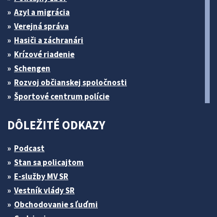
Azyl a migrácia
Verejná správa
Hasiči a záchranári
Krízové riadenie
Schengen
Rozvoj občianskej spoločnosti
Športové centrum polície
DÔLEŽITÉ ODKAZY
Podcast
Stan sa policajtom
E-služby MV SR
Vestník vlády SR
Obchodovanie s ľuďmi