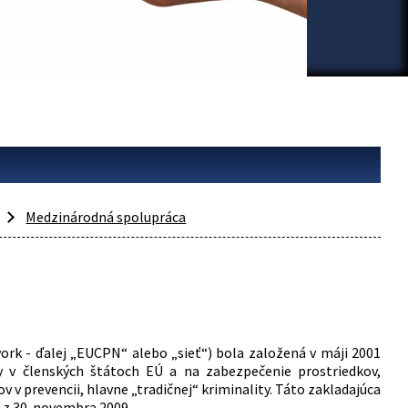
Medzinárodná spolupráca
ork - ďalej „EUCPN“ alebo „sieť“) bola založená v máji 2001
y v členských štátoch EÚ a na zabezpečenie prostriedkov,
v prevencii, hlavne „tradičnej“ kriminality. Táto zakladajúca
 z 30. novembra 2009.