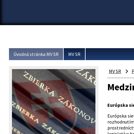
Úvodná stránka MV SR
MV SR
MV SR
P
Medzi
Európska sie
Európska sie
rozhodnutím
prostredníctv
legislatíva 