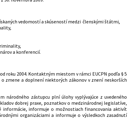
získaných vedomostí a skúseností medzi členskými štátmi,
ality,
riminality,
nárov a konferencií.
e od roku 2004. Kontaktným miestom v rámci EUCPN podľa § 5
i a o zmene a doplnení niektorých zákonov v znení neskorších
om národného zástupcu plní úlohy vyplývajúce z uvedeného
íkladov dobrej praxe, poznatkov o medzinárodnej legislatíve,
é informácie, informuje o možnostiach financovania aktivít
árodnými organizáciami a informuje o výsledkoch zasadnutí