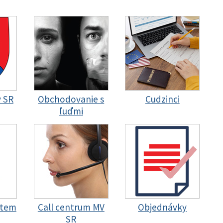
y SR
Obchodovanie s
Cudzinci
ľuďmi
stem
Call centrum MV
Objednávky
SR