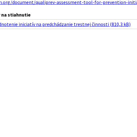
n.org/document/qualiprev-assessment-tool-for-prevention-initi
na stiahnutie
notenie iniciatív na predchádzanie trestnej činnosti (810,3 kB)