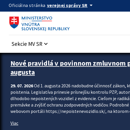
Preskocit na hlavný obsah
arrow_drop_down
verejnej správy SR
Oficiálna stránka
Sekcie MV SR
keyboard_arrow_down
Zastavit automatický posun upútavok
Nové pravidlá v povinnom zmluvnom poi
augusta
29. 07. 2026
Od 1. augusta 2026 nadobudne účinnosť zákon, k
poistenia. Legislatíva prinesie prísnejšiu kontrolu PZP, aut
dlhodobo nepoistených vozidiel z evidencie. Cieľom je radiká
premávke a zvýšiť ochranu zodpovedných vodičov. Podrobné 
webovom portáli https://nepoistenevozidlo.sk/, na ktorom od
Viac