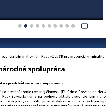
pause_presentation
revencia kriminality
Rada vlády SR pre prevenciu kriminality
národná spolupráca
ť na predchádzanie trestnej činnosti
ť na predchádzanie trestnej činnosti (EU Crime Prevention Netw
 Rady Európskej únie na podporu aktivít prevencie kriminalit
om ktorých by sa mohli vymieňať skúsenosti z najlepších postupov 
bola zrušená a nahradená novým rozhodnutím Rady č. 2009/902/SVV