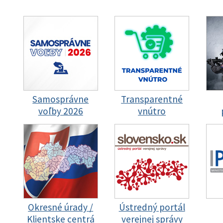
Samosprávne
Transparentné
voľby 2026
vnútro
Okresné úrady /
Ústredný portál
Klientske centrá
verejnej správy