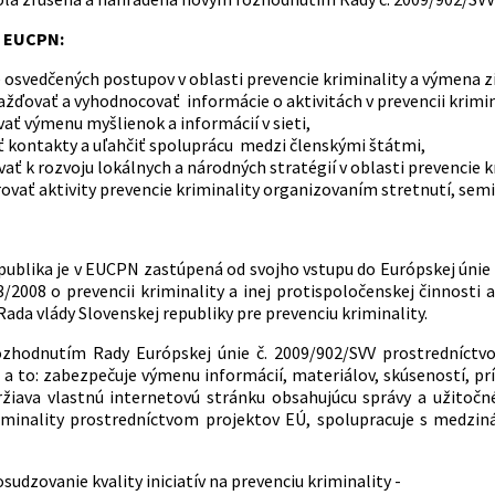
e EUCPN:
e osvedčených postupov v oblasti prevencie kriminality a výmena 
ďovať a vyhodnocovať informácie o aktivitách v prevencii krimin
ať výmenu myšlienok a informácií v sieti,
ť kontakty a uľahčiť spoluprácu medzi členskými štátmi,
vať k rozvoju lokálnych a národných stratégií v oblasti prevencie k
vať aktivity prevencie kriminality organizovaním stretnutí, semi
publika je v EUCPN zastúpená od svojho vstupu do Európskej úni
3/2008 o prevencii kriminality a inej protispoločenskej činnost
Rada vlády Slovenskej republiky pre prevenciu kriminality.
rozhodnutím Rady Európskej únie č. 2009/902/SVV prostredníctv
 a to: zabezpečuje výmenu informácií, materiálov, skúseností, pr
ržiava vlastnú internetovú stránku obsahujúcu správy a užitočn
iminality prostredníctvom projektov EÚ, spolupracuje s medzin
sudzovanie kvality iniciatív na prevenciu kriminality -