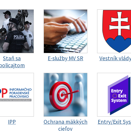
Staň sa
E-služby MV SR
Vestník vlád
policajtom
IPP
Ochrana mäkkých
Entry/Exit Sy
cieľov