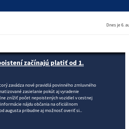
Dnes je 6. 
stení začínajú platiť od 1.
torý zavádza nové pravidlá povinného zmluvného
omatizované zasielanie pokút aj vyradenie
lne znížiť počet nepoistených vozidiel v cestnej
informácie nájdu občania na oficiálnom
 augusta pribudne aj možnosť overiť si...