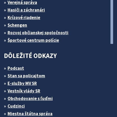
Verejná správa
Hasiči a záchranári
Krízové riadenie
Schengen
Rozvoj občianskej spoločnosti
Športové centrum polície
DÔLEŽITÉ ODKAZY
Podcast
Stan sa policajtom
E-služby MV SR
Vestník vlády SR
Obchodovanie s ľuďmi
Cudzinci
Miestna štátna správa