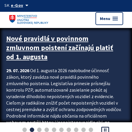
Preskocit na hlavný obsah
arrow_drop_down
SK
e-Gov
menu
Menu
Zastavit automatický posun upútavok
Nové pravidlá v povinnom
zmluvnom poistení začínajú platiť
od 1. augusta
29. 07. 2026
Od 1. augusta 2026 nadobudne účinnosť
zákon, ktorý zavádza nové pravidlá povinného
zmluvného poistenia. Legislatíva prinesie prísnejšiu
kontrolu PZP, automatizované zasielanie pokút aj
vyradenie dlhodobo nepoistených vozidiel z evidencie.
Cieľom je radikálne znížiť počet nepoistených vozidiel v
cestnej premávke a zvýšiť ochranu zodpovedných vodičov.
Podrobné informácie nájdu občania na oficiálnom
webovom portáli https://nepoistenevozidlo.sk/, na
pause_presentation
ktorom od augusta pribudne aj možnosť overiť si...