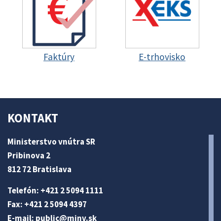
Faktúry
E-trhovisko
KONTAKT
Ministerstvo vnútra SR
Pribinova 2
812 72 Bratislava
Telefón: +421 2 5094 1111
Fax: +421 2 5094 4397
E-mail:
public@minv
.sk