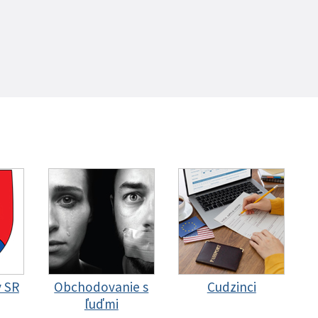
y SR
Obchodovanie s
Cudzinci
ľuďmi