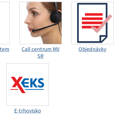
stem
Call centrum MV
Objednávky
SR
E-trhovisko