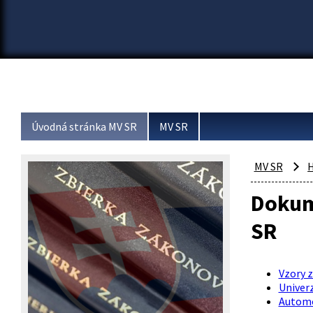
Úvodná stránka MV SR
MV SR
MV SR
H
Dokum
SR
Vzory 
Univer
Automob