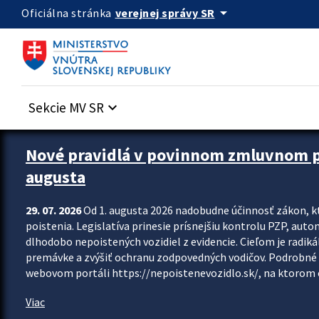
Preskocit na hlavný obsah
arrow_drop_down
verejnej správy SR
Oficiálna stránka
Sekcie MV SR
keyboard_arrow_down
Zastavit automatický posun upútavok
Nové pravidlá v povinnom zmluvnom poi
augusta
29. 07. 2026
Od 1. augusta 2026 nadobudne účinnosť zákon, k
poistenia. Legislatíva prinesie prísnejšiu kontrolu PZP, aut
dlhodobo nepoistených vozidiel z evidencie. Cieľom je radiká
premávke a zvýšiť ochranu zodpovedných vodičov. Podrobné 
webovom portáli https://nepoistenevozidlo.sk/, na ktorom od
Viac