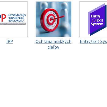
IPP
Ochrana mäkkých
Entry/Exit Sy
cieľov