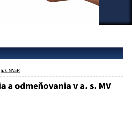
a. s. MVSR
a a odmeňovania v a. s. MV