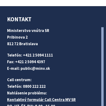
KONTAKT
Ministerstvo vnútra SR
Pribinova 2
812 72 Bratislava
Telefón: +421 2 5094 1111
Fax: +421 2 5094 4397
E-mail:
public@minv
.sk
Call centrum:
Telefón: 0800 222 222
Nahlásenie problému:
Kontaktný formulár Call Centra MV SR