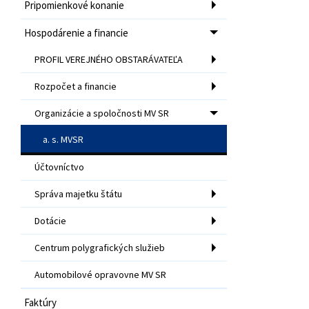
Pripomienkové konanie
Hospodárenie a financie
PROFIL VEREJNÉHO OBSTARÁVATEĽA
Rozpočet a financie
Organizácie a spoločnosti MV SR
a. s. MVSR
Účtovníctvo
Správa majetku štátu
Dotácie
Centrum polygrafických služieb
Automobilové opravovne MV SR
Faktúry