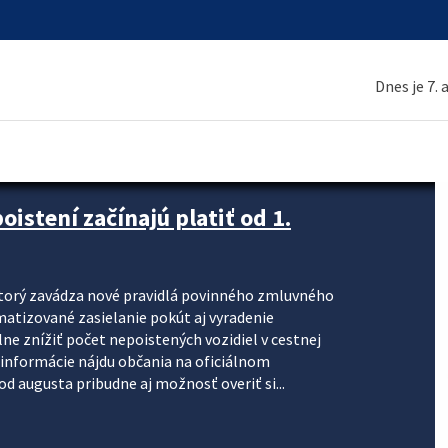
Dnes je 7.
stení začínajú platiť od 1.
torý zavádza nové pravidlá povinného zmluvného
omatizované zasielanie pokút aj vyradenie
lne znížiť počet nepoistených vozidiel v cestnej
informácie nájdu občania na oficiálnom
 augusta pribudne aj možnosť overiť si...