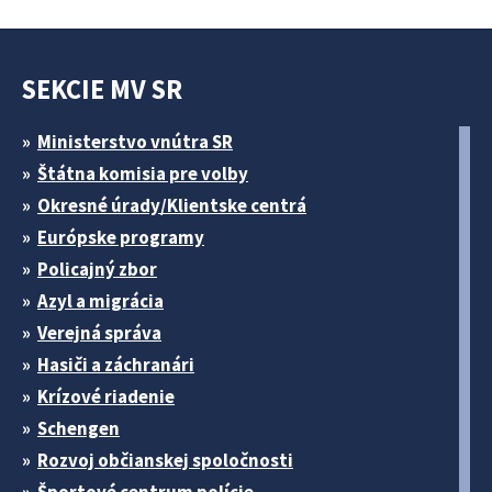
SEKCIE MV SR
Ministerstvo vnútra SR
Štátna komisia pre volby
Okresné úrady/Klientske centrá
Európske programy
Policajný zbor
Azyl a migrácia
Verejná správa
Hasiči a záchranári
Krízové riadenie
Schengen
Rozvoj občianskej spoločnosti
Športové centrum polície