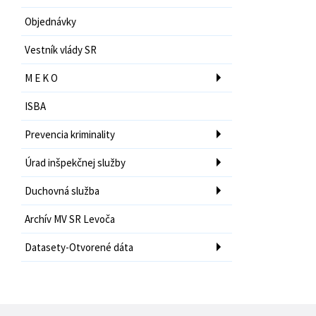
Objednávky
Vestník vlády SR
M E K O
ISBA
Prevencia kriminality
Úrad inšpekčnej služby
Duchovná služba
Archív MV SR Levoča
Datasety-Otvorené dáta