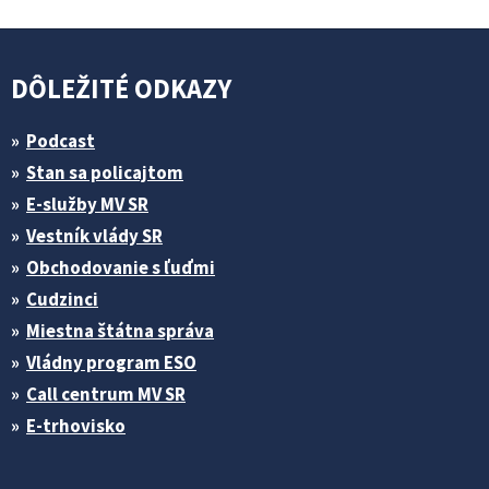
DÔLEŽITÉ ODKAZY
Podcast
Stan sa policajtom
E-služby MV SR
Vestník vlády SR
Obchodovanie s ľuďmi
Cudzinci
Miestna štátna správa
Vládny program ESO
Call centrum MV SR
E-trhovisko