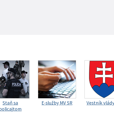
Staň sa
E-služby MV SR
Vestník vlád
policajtom